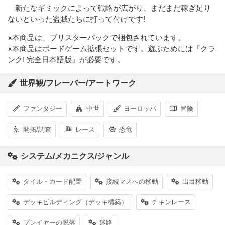
新たなギミックによって戦略が広がり、まだまだ稼ぎ足り
ないといった盗賊たちに打って付けです!
※本商品は、ブリスターパックで梱包されています。
※本商品はボードゲーム拡張セットです。遊ぶためには『クラ
ンク! 完全日本語版』が必要です。
世界観/フレーバー/アートワーク
ファンタジー
中世
ヨーロッパ
冒険
開拓/調査
レース
恐竜
システム/メカニクス/ジャンル
タイル・カード配置
接続マスへの移動
出目移動
デッキビルディング（デッキ構築）
チキンレース
プレイヤーの脱落
迷路