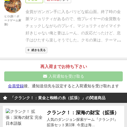
金貨がガンガン手に入るパリピな鉱山面。
終了時の金
ヒロ(新！ボ
脈マジョリティがあるので、他プレイヤーの金貨数を
ードゲーム家
族)
チェックしながらのプレイ。
マジョリティがイマイチ
好きじゃない俺と妻はふーん、の反応だったけど、息
子はひたすら楽しそうでした。
クモの巣は、テーマ通
りクモの巣が絡まってくる感じで、いつもよりも通路
続きを見る
を進むのが難航。
カードをしっかりパワーアップさせ
て着実はプレイをしていくことが必要で、これはカー
再入荷までお待ち下さい
ドをパワーアップさせるのが大好きな俺的に結構好み
でした。
家族の評価やルール詳細などは下記ブログ
入荷通知を受け取る
で。
会員登録
後、通知送信先を設定すると入荷通知を受け取れます
「クランク！：黄金と蜘蛛の糸（拡張）」の関連商品
クランク！：深海の財宝（拡張）
人気のダンジョン探索ゲーム『クランク!』
拡張セット第1弾. 今度は海...