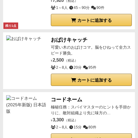
7,920
（税込）
¥
1～6人
45～90分
90件
カートに追加する
残り1点
おばけキャッチ
可愛い木のおばけコマ。脳をひねって全力ス
ピード勝負。
2,500
（税込）
¥
2～8人
20分
95件
カートに追加する
コードネーム
極秘任務：スパイマスターのヒントを手掛か
りに、敵対組織より先に味方の...
3,300
（税込）
¥
2～8人
15分
80件