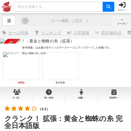
ログイン
─
0
カート確認・ご注文
クーポン
セール特集
ランキング
入荷速報
高評価作品
売り切れ
「参考画像」は会員が当サイトのデータベースにアップロードした画像です。
当商品
参考画像
2～4人
30～60分
12歳～
2018年～
（4.2）
クランク！ 拡張：黄金と蜘蛛の糸 完
全日本語版