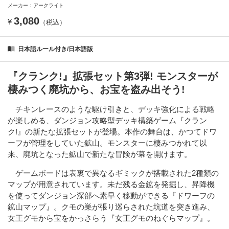
メーカー：アークライト
3,080
¥
（税込）
日本語ルール付き/日本語版
『クランク!』拡張セット第3弾! モンスターが
棲みつく廃坑から、お宝を盗み出そう!
チキンレースのような駆け引きと、デッキ強化による戦略
が楽しめる、ダンジョン攻略型デッキ構築ゲーム『クラン
ク!』の新たな拡張セットが登場。本作の舞台は、かつてドワ
ーフが管理をしていた鉱山。モンスターに棲みつかれて以
来、廃坑となった鉱山で新たな冒険が幕を開けます。
ゲームボードは表裏で異なるギミックが搭載された2種類の
マップが用意されています。未だ残る金鉱を発掘し、昇降機
を使ってダンジョン深部へ素早く移動ができる『ドワーフの
鉱山マップ』。クモの巣が張り巡らされた坑道を突き進み、
女王グモから宝をかっさらう『女王グモのねぐらマップ』。