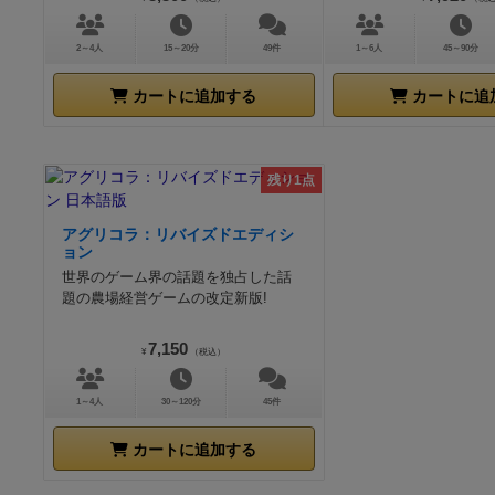
2～4人
15～20分
49件
1～6人
45～90分
カートに追加する
カートに追
残り1点
アグリコラ：リバイズドエディシ
ョン
世界のゲーム界の話題を独占した話
題の農場経営ゲームの改定新版!
7,150
¥
（税込）
1～4人
30～120分
45件
カートに追加する