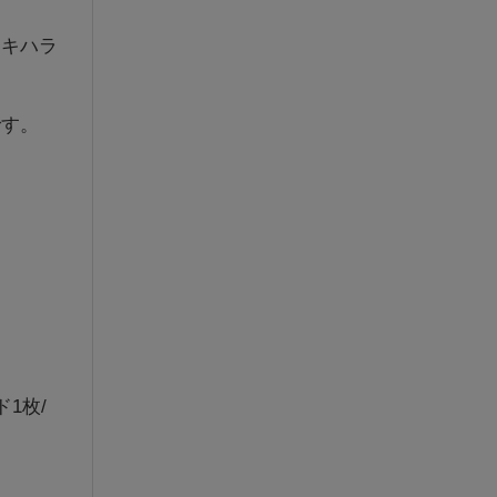
ドキハラ
です。
ド1枚/