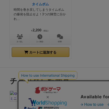
タイムボム
時間を巻き戻してしまうタイムボム
の爆発を阻止せよ！3つの陣営に分か
れ...
2,200
¥
（税込）
2～8人
1～30分
57件
カートに追加する
チェックした商品