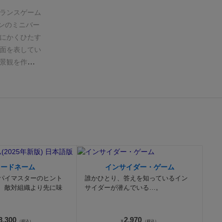
ランスゲーム
ンのミニバー
にかくひたす
面を表してい
景観を作るた
ます
それでい
ラキラ加工の
しての難易度
ジ元の名作
重りの数や種
が多いものの
ないヒヤヒヤ
らペンギンで
コードネーム
インサイダー・ゲーム
くてもしっか
パイマスターのヒント
誰かひとり、答えを知っているイン
物を置ける面
、敵対組織より先に味
サイダーが潜んでいる…。
ます。
このゲ
サイズが適切
3,300
2,970
（税込）
¥
（税込）