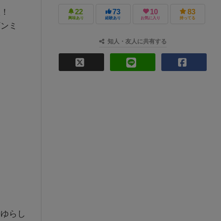
版！
22
73
10
83
興味あり
経験あり
お気に入り
持ってる
ギンミ
知人・友人に共有する
？
らゆらし