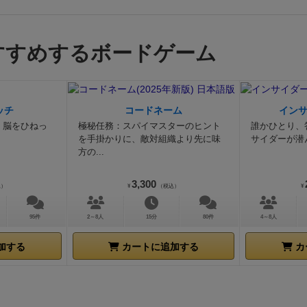
すすめするボードゲーム
ッチ
コードネーム
イン
。脳をひねっ
極秘任務：スパイマスターのヒント
誰かひとり、
を手掛かりに、敵対組織より先に味
サイダーが潜
方の...
3,300
込）
¥
（税込）
¥
95件
2～8人
15分
80件
4～8人
加する
カートに追加する
カ