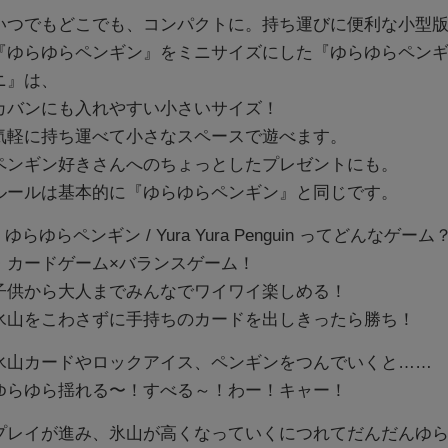
いつでもどこでも、コンパクトに。持ち運びに便利な小型
『ゆらゆらペンギン』をミニサイズにした『ゆらゆらペン
ニ』は、
カバンにも入れやすい小さいサイズ！
気軽に持ち運べて小さなスペースで遊べます。
ペンギン好きさんへのちょっとしたプレゼントにも。
ルールは基本的に『ゆらゆらペンギン』と同じです。
■ ゆらゆらペンギン / Yura Yura Penguin ってどんなゲーム
・カードゲーム×バランスゲーム！
子供から大人までみんなでワイワイ楽しめる！
氷山をこわさずに手持ちのカードを出しきったら勝ち！
氷山カードやロックアイス、ペンギンをつんでいくと……
ゆらゆら揺れる〜！すべる～！わー！キャー！
プレイが進み、氷山が高くなっていくにつれてだんだんゆ