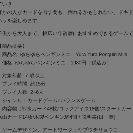
ていき、
ほかの人がカードを出す間も、倒れるかもしれない、ドキ
ハラを楽しめます。
子供から大人まで、幅広い年齢層におすすめできるゲーム
【商品概要】
・商品名: ゆらゆらペンギンミニ Yura Yura Penguin Mini
・価格: ゆらゆらペンギンミニ：1980円（税込み）
・対象年齢: 7 歳以上
・プレイ時間: 約15分
・プレイ人数: 2~6人
・ジャンル：カードゲーム×バランスゲーム
・内容物 :海/氷カード48枚/ロックアイス18個/スタートカー
氷山カード14枚/木製ペンギン駒4個 / 説明書(日・英)
・ゲームデザイン、アートワーク：ヤブウチリョウコ