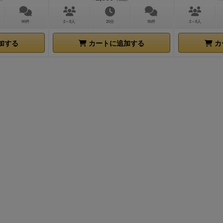
ですが、ゲーム性としては通常サイズの方が楽しめるかもし
るいは両方買ってツインタワーを建築すれば、一番の特徴で
90件
2～8人
20分
95件
2～8人
に関しては最高の結果をもたらすかもしれません
加する
カートに追加する
カ