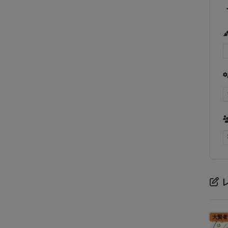
・
大賢者