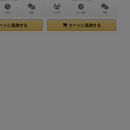
れません。
あ
ある「映え」
15分
80件
4～8人
10～15分
76件
ートに追加する
カートに追加する