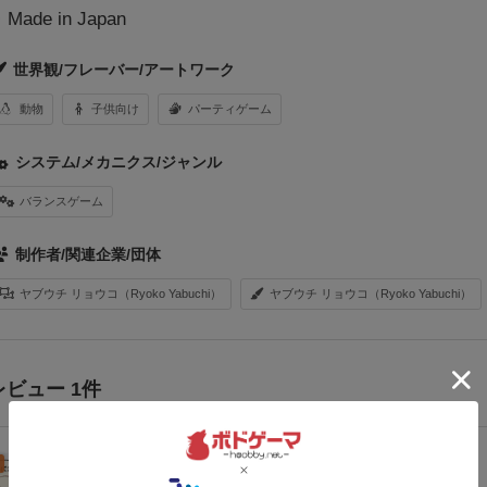
Made in Japan
世界観/フレーバー/アートワーク
動物
子供向け
パーティゲーム
システム/メカニクス/ジャンル
バランスゲーム
制作者/関連企業/団体
ヤブウチ リョウコ（Ryoko Yabuchi）
ヤブウチ リョウコ（Ryoko Yabuchi）
レビュー 1件
レビュー
77名
が参考
1年以上前