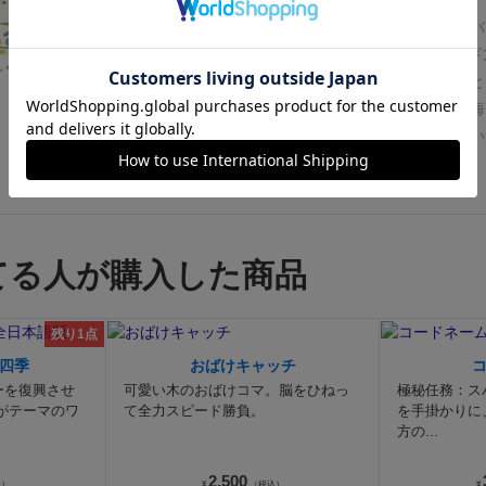
手札から出すカードの条件によって氷山を積み上げていくバ
簡単に言う「キャプテンリノ×UNO」
そんなゆらゆらペンギ
しゃん
ジョン
ゆらゆらペンギンにも共通して言える部分としては
と
らコンポーネントが可愛いです。
裏にした山札がそのまま海
て、積み上げる壁が氷山として立体感を出す
ひたすら可愛い
めのゲーム、といっても過言ではありません。ひたすら映え
続きを見る
て、キラキラしたカードの表面は映え目的だけではなく、キ
ためカードとして滑りやすいという特徴がバランスゲームと
に貢献しているという点も合理的で素晴らしいです。
イメー
てる人が購入した商品
「キャプテンリノ」と比べるとカードルールの追加や載せる
類が増えていることで、種類によっては壁を立てないシーン
難易度はかなり上昇しており、低層から油断すると崩しかね
残り1点
感があり、見た目よりもプレイはシビアです。
そんなゆらゆ
四季
おばけキャッチ
すが、ミニ版ということで持ち運びしやすいサイズ感と小さ
ーを復興させ
可愛い木のおばけコマ。脳をひねっ
極秘任務：ス
り遊べる満足感は確かなのですが、小さい分当然元よりも置
がテーマのワ
て全力スピード勝負。
を手掛かりに
方の...
積が少なくなっており、結果として更に難易度が上昇してい
ームがイメージさせるカジュアル性から考えると、ミニ版の
2,500
込）
¥
（税込）
¥