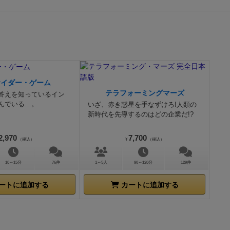
サイダー・ゲーム
テラフォーミングマーズ
答えを知っているイン
んでいる…。
いざ、赤き惑星を手なずけろ!人類の
新時代を先導するのはどの企業だ!?
2,970
7,700
（税込）
¥
（税込）
10～15分
76件
1～5人
90～120分
129件
ートに追加する
カートに追加する