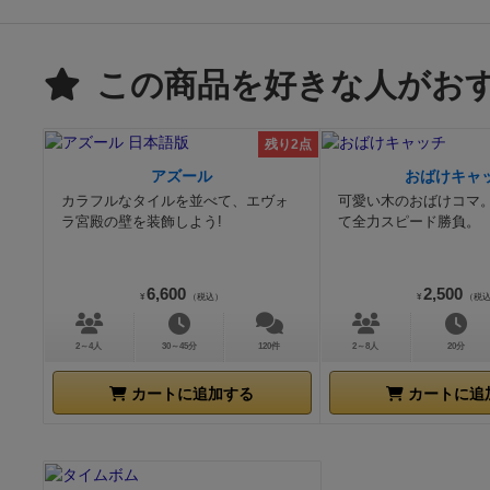
この商品を好きな人がお
残り2点
アズール
おばけキャ
カラフルなタイルを並べて、エヴォ
可愛い木のおばけコマ
ラ宮殿の壁を装飾しよう!
て全力スピード勝負。
6,600
2,500
¥
（税込）
¥
（税
2～4人
30～45分
120件
2～8人
20分
カートに追加する
カートに追