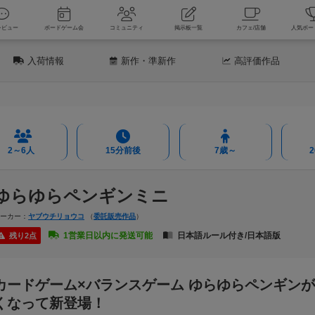
新着レビュー
ボードゲーム会
コミュニティ
掲示板一覧
カフェ
入荷情報
新作
・準新作
高評価
作品
2～6人
15分前後
7歳～
ゆらゆらペンギンミニ
メーカー：
ヤブウチリョウコ
（
委託販売作品
）
1営業日以内に発送可能
日本語ルール付き/日本語版
残り2点
カードゲーム×バランスゲーム ゆらゆらペンギン
くなって新登場！