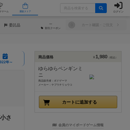
ログイン
/店舗
人気ボードゲーム
通販ストア
─
委託品
0
カート確認・ご注文
割引
クーポン
1,980
商品価格
¥
（税込）
2022年～
ゆらゆらペンギンミ
ニ
商品販売者：ボドゲーマ
メーカー：ヤブウチリョウコ
カートに追加する
が小さ
会員のマイボードゲーム情報