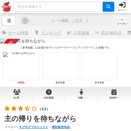
ログイン
─
0
カート確認・ご注文
クーポン
セール特集
ランキング
入荷速報
高評価作品
売り切れ
「参考画像」は会員が当サイトのデータベースにアップロードした画像です。
当商品
参考画像
参考画像
4人用
90分前後
10歳～
2021年～
（3.5）
主の帰りを待ちながら
メーカー：
モグモグプロジェクト
（
委託販売作品
）