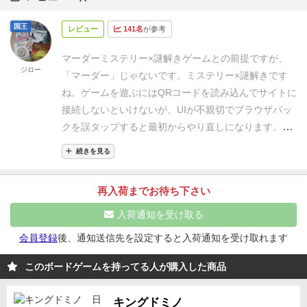
国王
レビュー
141名
が参考
マーダーミステリー×謎解きゲームとの前提ですが、
ジロー
「マーダー」じゃないです。ミステリー×謎解きです
ね。
ゲームを遊ぶにはQRコードを読み込んでサイトに
接続しないといけないが、UIが不親切でブラウザバッ
クを誤タップすると最初からやり直しになります。謎
は解けるが次に何をしないといけないかの説明がほぼ
続きを見る
無く、謎を見つけるのに苦労する。登場人物になりき
ろうにも、各登場人物の設定や個性が作品に必須と感
再入荷までお待ち下さい
じない。作品として不親切かつ荒く感じる。正直、価
格に見合ったクオリティとは言えないと感じました。
入荷通知を受け取る
会員登録
後、通知送信先を設定すると入荷通知を受け取れます
このボードゲームを持ってる人が購入した商品
キングドミノ