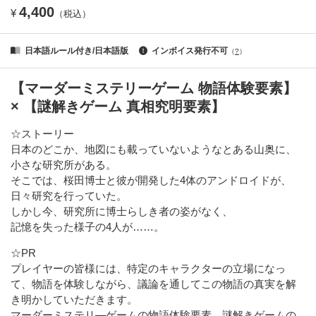
4,400
¥
（税込）
日本語ルール付き/日本語版
インボイス発行不可
（
?
）
【マーダーミステリーゲーム 物語体験要素】
× 【謎解きゲーム 真相究明要素】
☆ストーリー
日本のどこか、地図にも載っていないようなとある山奥に、
小さな研究所がある。
そこでは、桜田博士と彼が開発した4体のアンドロイドが、
日々研究を行っていた。
しかし今、研究所に博士らしき者の姿がなく、
記憶を失った様子の4人が……。
☆PR
プレイヤーの皆様には、特定のキャラクターの立場になっ
て、物語を体験しながら、議論を通してこの物語の真実を解
き明かしていただきます。
マーダーミステリ―ゲームの物語体験要素、謎解きゲームの