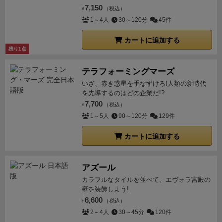
7,150
（税込）
¥
1～4人
30～120分
45件
カートに追加する
残り1点
テラフォーミングマーズ
いざ、赤き惑星を手なずけろ!人類の新時代
を先導するのはどの企業だ!?
7,700
（税込）
¥
1～5人
90～120分
129件
カートに追加する
アズール
カラフルなタイルを並べて、エヴォラ宮殿の
壁を装飾しよう!
6,600
（税込）
¥
2～4人
30～45分
120件