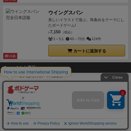
ウイングスパン
美しいイラストで遊ぶ、鳥集めをテーマにし
たボードゲーム!
7,150
（税込）
¥
1～5人
40～70分
124件
カートに追加する
残り2点
チェックした商品
ボドゲーマTOP
ボードゲーム通販
忍尾将棋：神機縦横
Copyright (c)
【ボドゲーマ】ボードゲームの総合情報サイト
All rights reserved.