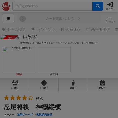
ログイン
─
0
カート確認・ご注文
クーポン
セール特集
ランキング
入荷速報
高評価作品
売り切れ
「参考画像」は会員が当サイトのデータベースにアップロードした画像です。
当商品
参考画像
1～2人
5～20分
10歳～
2021年～
（4.4）
忍尾将棋 神機縦横
メーカー：
遊陽ゲームズ
（
委託販売作品
）