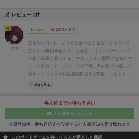
レビュー 1件
神
レビュー
160名
が参考
基本2人プレイ、ソロでも遊べなくはないよっていう
じむや
どうぶつ将棋亜種みたいな感じ。
【コンポーネント】
小箱。印刷も凝ってる。
マニュアルと盤面になる布マ
ットと駒カード、スリーブが同数。駒の動きが載って
るサマリーとソロ用詰将棋問題&回答集。
【セットア
ップ】
１)お互い姫を置く
２)駒カードをシャッフル
続きを見る
し、1枚除外(当該プレイでは使わない)
３)残カードを
裏向きに３枚ずつ配る
ざっくりルールを書くと、
○先
再入荷までお待ち下さい
手1手目は自分の姫の回り１マス、その後は好きなと
こに表裏好きな方で配置。
○裏向き駒はそのまま進め
入荷通知を受け取る
るか、表にして進むか選択可。ただし表にしたターン
会員登録
後、通知送信先を設定すると入荷通知を受け取れます
で姫への不意打ち禁止。
○取った駒は次ターン以降手
駒として配置可能。
○相手の姫を取るか降参(投了)させ
このボードゲームを持ってる人が購入した商品