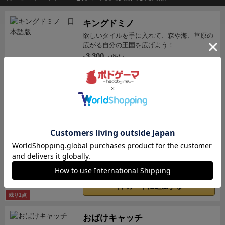
たら勝ち。
【良かった点】
◎キャラがどれも立ってて
可愛い。
好き嫌いはあると思いますが、刺さる人には
キングドミノ
刺さるイラスト。
◎コンパクトなサイズ
ボードも布で
欲しいタイルを手に入れて、森や海、草原の
箱サイズも12×8.5×3cmとコンパクト。音もしませ
広がる自分の王国を広げよう！
3,300
ん。
◎特殊ルールの存在
（税込）
転過(表で使ったら自分の表向
¥
2～4人
15～20分
49件
き駒を裏にする。これで前に進めない駒も前に行け
る)、「斥」の固有能力(相手の裏向きの駒を表にする)
カートに追加する
が効いてて読み合い取り合いが楽しい。
【残念な点】
◎駒カードが思ったよりペラい。
スリーブ付けてくれ
ワイナリーの四季
てるんでまだいいですが、タイルだったらなあ。
◎ソ
ロはオマケです。
あなたの手でワイナリーを復興させよう！
詰将棋問題が付いてますが、駒の動
ワイナリー経営がテーマのワー...
きやルールを把握するのにはいいかもだけど、ソロ目
7,920
（税込）
¥
的で買うもんではない。
【感想】
盤面が狭いので、取
1～6人
45～90分
90件
ったり取られたりのサイクルが早く、2人でバチバチ
の殴り合いになります。
○ちょっと変わった将棋がや
カートに追加する
りたい
○コンパクトな2人用ゲームがやりたい
という人
残り1点
に刺さると思われます。
おばけキャッチ