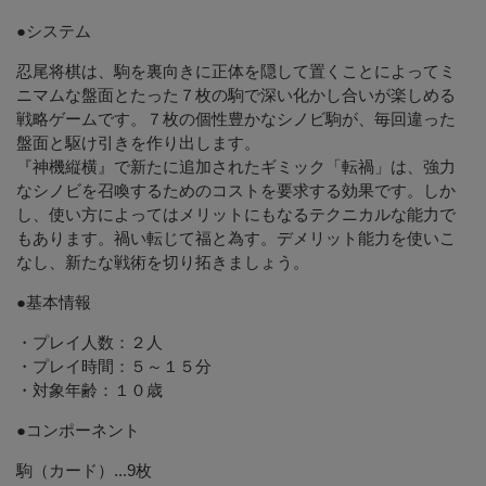
●システム
忍尾将棋は、駒を裏向きに正体を隠して置くことによってミ
ニマムな盤面とたった７枚の駒で深い化かし合いが楽しめる
戦略ゲームです。７枚の個性豊かなシノビ駒が、毎回違った
盤面と駆け引きを作り出します。
『神機縦横』で新たに追加されたギミック「転禍」は、強力
なシノビを召喚するためのコストを要求する効果です。しか
し、使い方によってはメリットにもなるテクニカルな能力で
もあります。禍い転じて福と為す。デメリット能力を使いこ
なし、新たな戦術を切り拓きましょう。
●基本情報
・プレイ人数：２人
・プレイ時間：５～１５分
・対象年齢：１０歳
●コンポーネント
駒（カード）...9枚