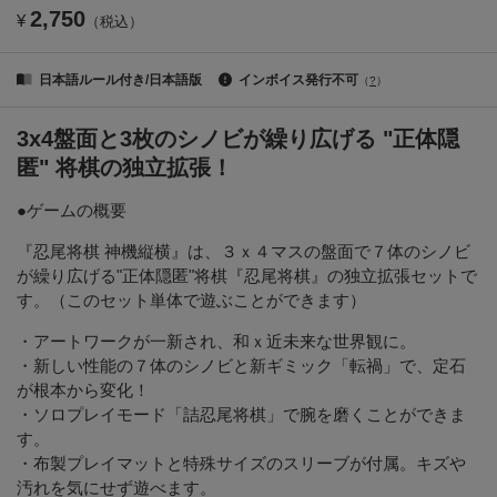
2,750
¥
（税込）
日本語ルール付き/日本語版
インボイス発行不可
（
?
）
3x4盤面と3枚のシノビが繰り広げる "正体隠
匿" 将棋の独立拡張！
●ゲームの概要
『忍尾将棋 神機縦横』は、３ｘ４マスの盤面で７体のシノビ
が繰り広げる"正体隠匿"将棋『忍尾将棋』の独立拡張セットで
す。（このセット単体で遊ぶことができます）
・アートワークが一新され、和ｘ近未来な世界観に。
・新しい性能の７体のシノビと新ギミック「転禍」で、定石
が根本から変化！
・ソロプレイモード「詰忍尾将棋」で腕を磨くことができま
す。
・布製プレイマットと特殊サイズのスリーブが付属。キズや
汚れを気にせず遊べます。