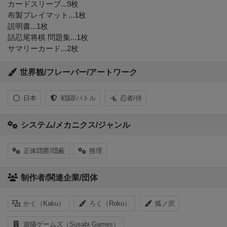
カードスリーブ...9枚
布製プレイマット...1枚
説明書...1枚
詰忍尾将棋 問題集...1枚
サマリーカード...2枚
世界観/フレーバー/アートワーク
日本
戦闘/バトル
忍者/侍
システム/メカニクス/ジャンル
正体隠匿/隠蔽
推理
制作者/関連企業/団体
かく（Kaku）
ろく（Roku）
狐ノ沢
遊陽ゲームズ（Susabi Games）