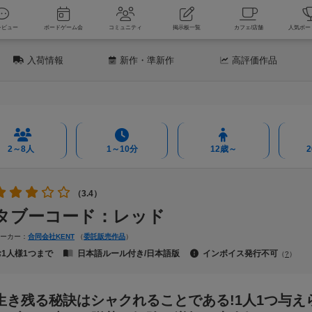
新着レビュー
ボードゲーム会
コミュニティ
掲示板一覧
カフェ
入荷情報
新作
・準新作
高評価
作品
2～8人
1～10分
12歳～
（3.4）
タブーコード：レッド
メーカー：
合同会社KENT
（
委託販売作品
）
お1人様1つまで
日本語ルール付き/日本語版
インボイス発行不可
（
?
）
生き残る秘訣はシャクれることである!1人1つ与え