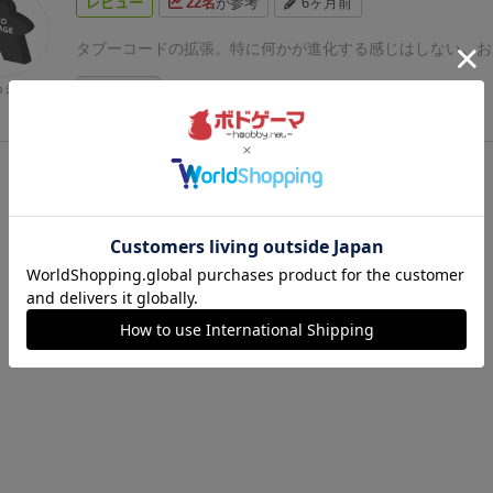
レビュー
22名
が参考
6ヶ月前
タブーコードの拡張。特に何かが進化する感じはしない。お
続きを見る
ョジョ
」の関連商品