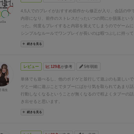
4,5人でのプレイがおすすめ
前作から修正が入り、会話の中
内容になり、前作のストレスだったいつの間にか脱落という
yuGa
った。
何度もプレイすると内容を覚えてしまうのでゲームに
シンプルなルールでワンプレイが長いのは暇つぶしに持って
続きを見る
レビュー
129名
が参考
5年弱前
単体でも遊べるし、他のボドゲと並行して遊ぶのも楽しいで
ゲと一緒に遊ぶことでタブーにばかり気を取られてあまり話
 琉生
行動しなくなるということが無くなるので程よくタブーの話
き出せると思います。
続きを見る