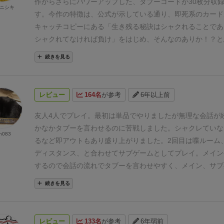
作からさらにパワーアップした、タブーコードが30枚分収
ニシキ
す。
今作の特徴は、公式が示している通り、即死系のカード
キャッチコピーにある「生き残る秘訣はシャクれることであ
シャクれてなければ負け」をはじめ、そんなのありか！？と
増えています。
前作を何度も遊んでいても読めないカードが
続きを見る
「タブーコード面白いけど飽きた」というような人には特に
レビュー
164名
が参考
6年以上前
友人4人でプレイ。
最初は単品でやりましたが無理な会話が
かなかタブーを言わせるのに苦戦しました。
シャクレていな
n083
るなど即アウトもあり盛り上がりました。
2回目は喋ルーム
ディスタンス、と合わせてサブゲームとしてプレイ。メイン
するので会話の流れでタブーを言わせやすく、メイン、サブ
りました。
初対面同士でも割と盛り上がれるゲームかなと思
続きを見る
でトークメインのゲームであれば組み合わせるとかなり白熱
す。
レビュー
133名
が参考
6年弱前