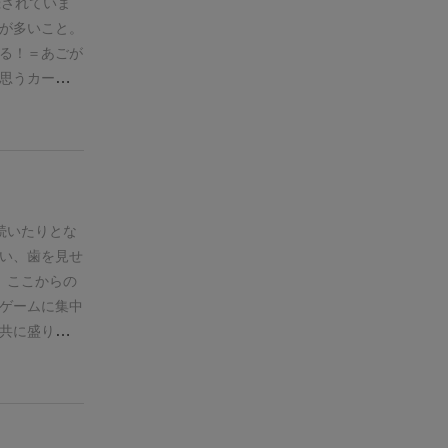
録されていま
が多いこと。
る！＝あごが
思うカードが
多いので、
お勧めです。
続いたりとな
い、歯を見せ
、ここからの
ゲームに集中
共に盛り上が
います。
軽め
すると思いま