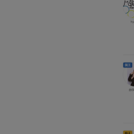
h
国王
静間
仙人