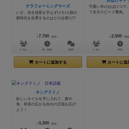
おばけキャ
テラフォーミングマーズ
可愛い木のおばけコマ
て全力スピード勝負。
いざ、赤き惑星を手なずけろ!人類の
新時代を先導するのはどの企業だ!?
7,700
2,500
¥
（税込）
¥
（税
1～5人
90～120分
129件
2～8人
20分
カートに追加する
カートに追
キングドミノ
欲しいタイルを手に入れて、森や
海、草原の広がる自分の王国を広げ
よう！
3,300
¥
（税込）