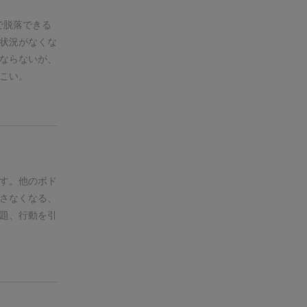
で脱落できる
状況がなくな
ならないが、
こい。
す。
他のボド
さなくなる、
題、行動を引