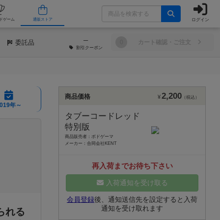
ログイン
/店舗
人気ボードゲーム
通販ストア
─
委託品
0
カート確認・ご注文
割引
クーポン
2,200
商品価格
¥
（税込）
2019年～
タブーコードレッド
特別版
商品販売者：ボドゲーマ
メーカー：合同会社KENT
再入荷までお待ち下さい
入荷通知を受け取る
会員登録
後、通知送信先を設定すると入荷
通知を受け取れます
られる