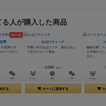
てる人が購入した商品
残り1点
四季
おばけキャッチ
ーを復興させ
可愛い木のおばけコマ。脳をひねっ
極秘任務：ス
がテーマのワ
て全力スピード勝負。
を手掛かりに
方の...
2,500
込）
¥
（税込）
¥
90件
2～8人
20分
95件
2～8人
加する
カートに追加する
カ