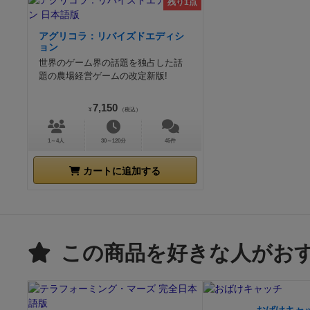
残り1点
アグリコラ：リバイズドエディシ
ョン
世界のゲーム界の話題を独占した話
題の農場経営ゲームの改定新版!
7,150
¥
（税込）
1～4人
30～120分
45件
カートに追加する
この商品を好きな人がお