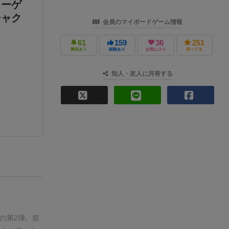
ィーゲ
シャク
会員のマイボードゲーム情報
61
159
36
251
興味あり
経験あり
お気に入り
持ってる
知人・友人に共有する
の第2弾。前