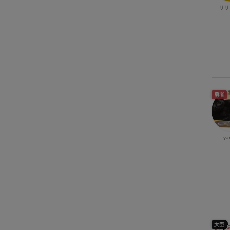
ササ
勇者
ya
大臣