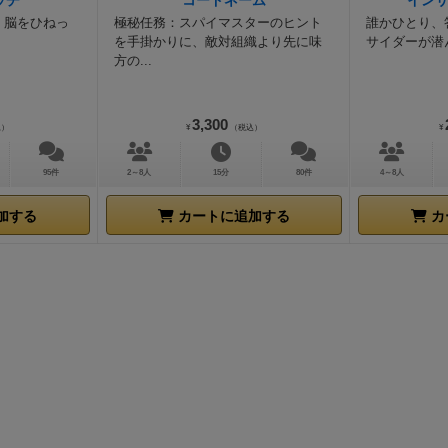
ッチ
コードネーム
イン
。脳をひねっ
極秘任務：スパイマスターのヒント
誰かひとり、
を手掛かりに、敵対組織より先に味
サイダーが潜
方の...
3,300
込）
¥
（税込）
¥
95件
2～8人
15分
80件
4～8人
加する
カートに追加する
カ