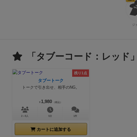
ジ
「タブーコード：レッド
残り1点
タブートーク
トークで引き出せ、相手のNG。
1,980
¥
（税込）
2～8人
5分
1件
カートに追加する