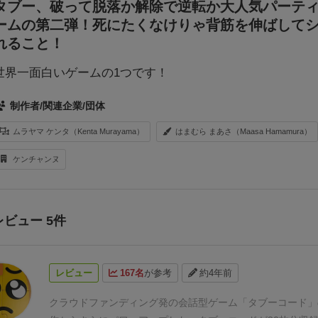
タブー、破って脱落か解除で逆転か大人気パーテ
ームの第二弾！死にたくなけりゃ背筋を伸ばして
れること！
世界一面白いゲームの1つです！
制作者/関連企業/団体
ムラヤマ ケンタ（Kenta Murayama）
はまむら まあさ（Maasa Hamamura）
ケンチャンヌ
レビュー 5件
レビュー
167名
が参考
約4年前
クラウドファンディング発の会話型ゲーム「タブーコード」