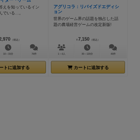
サイダー・ゲーム
アグリコラ：リバイズドエディシ
答えを知っているイン
ョン
んでいる…。
世界のゲーム界の話題を独占した話
題の農場経営ゲームの改定新版!
2,970
7,150
（税込）
¥
（税込）
10～15分
76件
1～4人
30～120分
45件
ートに追加する
カートに追加する