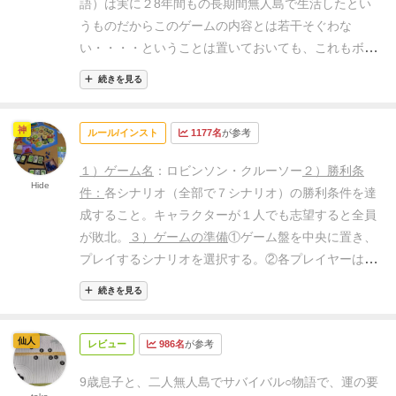
語）は実に２8年間もの長期間無人島で生活したとい
ブとしてある感じ。
キャンプのアップグレードや修
うものだからこのゲームの内容とは若干そぐわな
理、食料の調達、シナリオ目標の達成など、とにかく
い・・・・
ということは置いておいても、これもボー
やらなければならないことが山積みなうえに、毎ラウ
ドゲーム界における協力ゲームの金字塔的な作品とい
ンド何かしらのトラブルが発生し、その対処も行わな
続きを見る
うことには違いない。
このゲームは、無人島で、避難
ければならないという、かなり過酷な条件の中で取捨
所、柵、武器、道具を作りできる限りのことをして生
選択を行う必要がある。
ワーカーの配置にしても、2
神
ルール/インスト
1177名
が参考
き残りをかける。冒険し、食べ物を見つけ、野獣と戦
つ配置すれば自動成功となるが、1つだけの配置だと
い、天候の変化から身を守らなければならない。目的
ダイスロールが必要で、失敗の可能性がある上に負傷
１）ゲーム名
：ロビンソン・クルーソー
２）勝利条
はシナリオにより異なるが、7つの難易度の異なるシ
Hide
したり、さらなるトラブルが発生したりと、悩ましい
件：
各シナリオ（全部で７シナリオ）の勝利条件を達
ナリオが含まれており、別に難易度の調整も可能とな
要素が満載となっている。当然毎回2つ置いていては
成すること。キャラクターが１人でも志望すると全員
っている。
プレイしてまず感じたのは、ボードゲーム
全く追いつかないので、どうしても必要なとき以外は
が敗北。
３）ゲームの準備
①ゲーム盤を中央に置き、
っぽくないということ。コンシューマーゲーム（死
バクチを打つ必要も出てくる。
少し面白いのは、前述
プレイするシナリオを選択する。
②各プレイヤーはキ
語？）やPCゲームを落とし込んだような感覚を受け
のトラブル発生のシステム。ラウンドの開始時にカー
ャラクターシートをランダムに受け取り、同色のアク
る。
子供に言わせると、どうぶつの森のようだ、とい
続きを見る
ドを引いて効果を適用するのだが、そのカードは2ス
ションコマを２個、負傷マーカー１個（赤いキュー
うことであったが、確かにゲーム序盤はそういう感じ
ロットあるスペースに配置され、アクションを行って
ブ）を負傷表の一番左のマスに配置する。各キャラク
もあるかもしれない。メカニクスとしてはワカプレ、
仙人
カードを処理しないと、スペースがあふれた際にもう
レビュー
986名
が参考
ターシートの右側にある発明カードを発明面を上にし
タイル配置、リソースマネージメントなどを組み合わ
一度ペナルティが発生するという点。対処すればボー
て置く。
③「基本発明カード」９枚（発明面の名前に
せた協力ゲームということになるのだが、プレイ感は
9歳息子と、二人無人島でサバイバル○
物語で、運の要
ナス、放置すれば追い打ちとなり、少し先を見据えて
三角形のアイコンがあるカード）を発明面を表にし