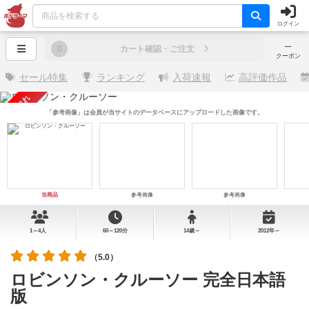
ログイン
─
0
カート確認・ご注文
クーポン
セール特集
ランキング
入荷速報
高評価作品
売り切れ
「参考画像」は会員が当サイトのデータベースにアップロードした画像です。
当商品
参考画像
参考画像
1～4人
60～120分
14歳～
2012年～
（5.0）
ロビンソン・クルーソー 完全日本語
版