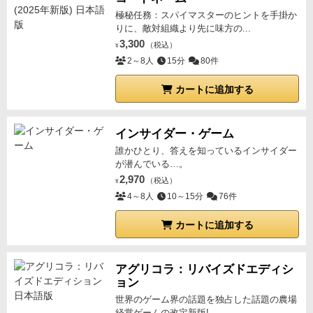
を体験するアドベンチャーです。戦略性とストーリー
１つにつき、各キャラクターは負傷を１点ずつ受け
ョンがいりますよね？そうなってくると、他の事が全
極秘任務：スパイマスターのヒントを手掛か
テリングが見事に融合し遊ぶたびに新たなドラマが生
る。
・「飢えた猛獣ダイズ」を振った場合は、出目に
りに、敵対組織より先に味方の...
然できません。なので、絶食で寝床作ったり、アイテ
まれます。
一見すると敷居の高いゲームですが、乗り
より食料１個捨てる、柵レベルを１つ下げる、強さ３
3,300
（税込）
¥
ム作成したりします。
本当に、やることなすこと常に
越えた先にある濃密な体験は他の作品ではなかなか味
の猛獣との戦闘を行う。食料を捨てれない場合、柵レ
2～8人
15分
80件
ギリギリでダメージをどんどん受けてしんどくなって
わえない唯一無二の魅力があります。自分だけのサバ
ベルを下げることができない、武器レベルが３以下の
いきます。そして、プレイするシナリオは全て制限時
カートに追加する
イバルストーリーを紡ぎたい方にぜひ手に取ってほし
場合は、不足分につき各キャラクターは負傷を１点ず
間があります。なので、常に追い詰められていき続け
い作品です。
つ受ける。
・「嵐トークン」が天候マスに置いてある
ます。
他の協力プレイのゲームとは違って、序盤辛い
場合は、柵レベルを１つ下げる。下げることができな
インサイダー・ゲーム
のを耐えて後半で一気に巻き返したり、そういうのは
い場合は、各キャラクターは負傷を１点ずつ受け取
誰かひとり、答えを知っているインサイダー
一切ありません。ある程度道具などを作り充実させた
が潜んでいる…。
る。
・天候フェーズ終了時に、「天候トークン」は全
り、寝床を強化してもイベントで一気に壊されたり、
2,970
（税込）
て捨てる。
⑥夜フェイズ
¥
・各キャラクターは、食料又
リセットされたりするので楽になったと感じることは
4～8人
10～15分
76件
は保存食を１個消費する。十分な食料や保存食がない
ほぼありません。
苦しくてしんどくて辛いを耐え続
場合は、消費できないキャラクターを決め、そのキャ
け、ギリギリの命を残し、クリア条件を達成させると
カートに追加する
ラクターは負傷を２点受ける。
・キャンプを隣接する
いうゲームです。
難易度の高いゲームという感じでは
島タイルに移動させることができる。その場合、屋根
なく、本当に辛くて嫌な気持ちになり続けるといった
アグリコラ：リバイズドエディシ
レベルと柵レベルは半分に減少（端数切り上げ）す
感じですね。
複数人数でプレイしても後ろ向きな相談
ョン
る。また、「＋１」のトークンが置かれていれば、そ
になりますね。
「これ、どうする？」
「こっちに割り
世界のゲーム界の話題を独占した話題の農場
れも一緒に移動するが、移動先に同様のトークンが既
振るしかないよね・・・」
「食料足りないから、こっ
経営ゲームの改定新版!