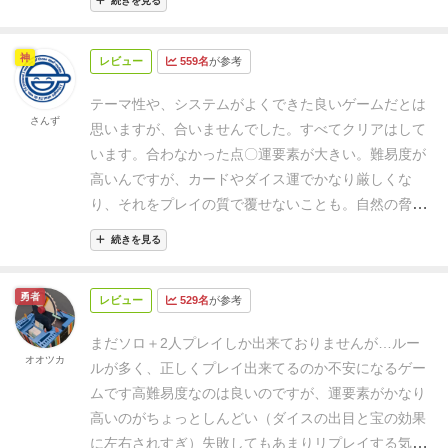
を広げていくことになります。
生活に困らない程度に
続きを見る
ョンは必ず解決しなければならない。
a)脅威：
イベン
きる場面はそれぞれあると思います。
ただ、個人的に
き、トラブルを楽しむこともできるようになる奥の深
世界が見えてくると次は目標達成に向けて何をすべき
トカードに描かれてあるアクションコマの配置と資源
は大工を使うことが多かったです。
ちなみにソロでや
いゲームだと感じました。
【分厚いルールと大量のカ
かを考え行動・・まさにサバイバルを疑似体験するか
を支払うことによって、カードに描かれてある効果の
るとワーカーが2つしかないので不便だと思いますが
神
レビュー
559名
が参考
ード、トークン】
サバイバルの世界感を表現するため
のようなプレイ感です。もちろん、最初から目標に向
適用をする。その後、イベントカードを捨て札にす
ＮＰＣとして犬とフライデーさんが手伝ってくれま
に、すごい量のカードとトークンが使われています。
かって行動あるべし！ということもできますが、そん
る。このアクションは自動的に成功し、ダイズを振る
テーマ性や、システムがよくできた良いゲームだとは
す。ちなみに犬は戦闘と探索にしか使えません。フラ
さんず
大量のテキスト付きカードは個々に発生する細かいル
な行動をとってしまうと高確率であっさりとライフが
必要はない。
b)狩猟：
アクションコマが必ず２個必要
思いますが、合いませんでした。
すべてクリアはして
イデーさんは自給自足できるらしいのと野宿でも平気
ールが非常にややこしいです。確認のために最初はひ
なくなって死んでしまいます。
<リプレイ性>
特にソロ
（重ねて置き、一番上のアクションコマがこのアクシ
います。
合わなかった点
〇運要素が大きい。
難易度が
というなぞの超人
これは無論多人数でも厳しいという
たすら説明書片手にプレイすることになりますし、細
プレイではボードゲームによってはゲーム性は素晴ら
ョンを解決するキャラクターになる）。また、「狩猟
高いんですが、カードやダイス運でかなり厳しくな
方に難易度を下げるためでも使えます。やはりワーカ
かいルール間違いも多々発生すると思われます。(説明
しくても一度法則がわかるとその解法でゴールまで行
の山（猛獣カードの山ではない）」に「猛獣カード」
り、それをプレイの質で覆せないことも。自然の脅威
ープレイスメントの強さはワーカーの数ですから。
た
書は40ページもあります！)
大量のトークンもそれぞれ
ってしまって常にプレイ（行動手順）が同じになって
が無い場合は、実施できない。アクションの解決する
は人智を超えているといわれたらそうなんですが、プ
だ、言っときますが、多人数のほうが消費する資源の
続きを見る
シナリオやどこに置かれるかで意味合いが変わるた
しまうのでどういった部分がリプレイ性あるのか主だ
には、「猛獣カード」を引き、「猛獣の強さ（カード
レイ後に残るのは徒労感でした。
協力ゲーなのに、話
数も増加します。
あと飢えるとダメージを受けるだけ
め、覚える事は膨大です。
全体的にルールが重く、ラ
った部分を紹介します。
の一番左の数字）」と現在の武器レベルを比較する。
し合ってがんばってけど報われない。というようなこ
ですが、ある程度までダメージを受けたら士気が落ち
イト層お断りのゲーマー向けゲームという雰囲気があ
勇者
ゲームシナリオ：7種類
レビュー
529名
が参考
武器レベルが低い場合は、このアクションを解決する
ともありました。
カードやダイス運で簡単にクリアで
まくりますし、誰か一人死亡したらゲームオーバーで
キャラクター：特性が異なる主人公ボードが4種
ります。
その分、この大量のカードのお陰で先が読め
キャラクターがその差に等しい分だけ、負傷を受け
きることももちろんあります。というかシステムに慣
す。
この工程を基本として各シナリオをクリアを目指
イベント発生関連カード：1プレイあたり20枚程度し
まだソロ＋2人プレイしか出来ておりませんが…ルー
ないスリリングで多様なゲーム展開が生まれます。同
る。次にカードに描かれている数字分だけ武器レベル
れればクリアはそこそこできるので、難易度が難しい
していきます。
1漂流者たち
制限ターン内にたきぎを
オオツカ
か引くことがないのに200枚以上のカード
ルが多く、正しくプレイ出来てるのか不安になるゲー
じ展開はまず起こらないですし、本当にどうにもなら
を下げる（一時的に増加した武器レベルは除く）が、
だけが問題ではないんですよね。
危険や脅威にさらさ
くみ上げてのろし台をつくり、別の船に知らせて救助
発明カード、初期装備カード：プレイ毎に生活する上
ムです
高難易度なのは良いのですが、運要素がかなり
ない自然と戦ってる！という感じがします。
カードの
下げることができない場合は、下げることができない
れるのが予想とか、対策とかがあまりできない。して
をしてもらうのが目的となります。必要な木材全15本
で有効な作れる・使える道具が変わります。（発明9
高いのがちょっとしんどい（ダイスの出目と宝の効果
イラストは決して美しいという感じではないのです
武器レベル１ごとに、解決するキャラクターが負傷を
てもカードで一瞬で覆される。
ボロボロにされてその
を5段階のたきぎをくみ上げる必要がある。
種、初期装備2種）これが38枚
初見でへ
に左右されすぎ）
失敗してもあまりリプレイする気に