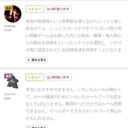
てある効果を直ちに適用する。
・各パラメーターを下
100％成功します。
しかし1つしか置いていない、もし
のゲームの醍醐味なのかなと。
ゲームに慣れてくるま
ムを楽しむ
◎フレーバーを楽しむ
か分かれるところか
覚悟をもって臨む必要だろう。
２０１２年といえばツ
どころではありません。
各アクションは人手を増やせ
げる指示の場合に、必要な分を失うことができない場
くは何らかの理由でアクションが1になっている場
仙人
ではシンドイのですが噛めば噛むほど味のするスルメ
レビュー
667名
が参考
もしれませんがこのゲーム、後者の要素が強い人でな
ォルキン、テラミスティカといったマスターピースが
ば100％成功するのですが、すべて100％成功の安全策
合は、各キャラクターは負傷を１点ずつ受ける。
②士
合、成否欽定をするダイスを3つ振ります。
このダイ
の様なゲームですね。
最初は経験者に教えてもらいな
いとかなり厳しいのではないでしょうか…難しい、だ
発売された年でもある。このロビンソンもそれらに勝
を取っていると手数不足でクリア出来ないゲームバラ
未知の島探検という世界観を感じながらじっくり楽し
気フェイズ
・親プレイヤーは、「士気表」でマーカー
スも単に成功か失敗かだけではなく、負傷するかしな
がらやるのがベストですが、取説も細かく書かれてい
けなら良いのですが運要素が強い故に理不尽さを感じ
るとも劣らない名作であり、今更であるが、これまで
Strategy
ンスとなっています。ある程度リスク覚悟で人手を分
めるゲーム
じっくりプレイができてリプレイ性が高
の位置を確認し、マーカーの位置によって「意思トー
いかと、アクシデントが起こるかどうかというダイス
Lover
ますし、インターネットにて検索すれば詳細な説明も
してしまいます。
すぐ死にます。リプレイを何度かす
プレイしなかったことを後悔するくらいのインパクト
散させる必要がありますが、そうすると今度は作業失
い戦略ゲームをお探しの方にお勧め
＜概要＞
無人島か
クン」を受け取ったり、捨てたりする。なお、保有し
を同時に振らされます・・・
アクシデントって何かっ
あるかと思います。
何にせよ、まずプレイして強引に
ればクリア可能ですが、
リプレイするにはまた片付け
を感じた。
評価9/10 重さ8/10
敗したり、更なるトラブルを招いたりとなかなか計画
らの脱出を目指すといったシナリオを選択し、シナリ
ている「意思トークン」より多く捨てる必要がある場
て？あの「？」とでかでかと書かれたカードをめくる
でも進めここが間違ってたんだ・・・と気が付くこと
て、準備が必要…これもちょっと時間がかかるので大
通りに進みません。
モンスターが襲ってきたり、道具
オ毎に設定されている目標達成を目指すことになりま
合は、不足分だけ親プレイヤーが負傷する。また、
んですよ・・・
ダンイジヨウブダイジョウブ、失敗率
が正解かと思います。
そうして慣れてくるとゲーム
変です。
自分で買いましたが個人的にはあまり良いゲ
が壊れたり、嵐が来たり、、次々と訪れるトラブル対
す。シナリオは７種類同梱されていますが、ほとんど
「意思トークン」は獲得したプレイヤーだけが使用可
はひ・・・低いから・・・
正直ダイスを振りたくない
性の面白さ、絶妙のバランスに気が付けるでしょう。
ームとは思えません
まあ、無人島の理不尽さを再現…
続きを見る
応でてんやわんや。常にトラブルに振り回される、な
がロビンソンクルーソー感がないというシナリオ
能で、他のプレイヤーとの受け渡しはできない。獲得
からと2ワーカーアクションばかりしてたら手数が圧
また上手く出来てるのが、
シナリオによってタイルや
できているのかも…しれませんが…
んともドMなゲームです。
アクションの成否にダイス
（笑。そのおかげで、各シナリオ毎にかなり異なった
するとすぐに使用できる。
③生産フェイズ
・キャンプ
倒的に足りない、どこかでワーカーを補充するアイテ
チップの効果が変わってくる
ってこと らしいので雰囲
皇帝
が絡み、イベントの不幸の重なり具合にもムラがある
レビュー
593名
が参考
世界観を提供してくれます。また、BGG（Boad
が置かれている島タイルに描かれた各発生源から、資
ムをつくるなり、勝負に出るなりして手数を増やさな
気がガラッと変わるのも特徴かと思います。
高難易度
ため、運が悪いとプレイングだけではどうにもリカバ
Game Geek）には愛好家が作成したシナリオ（製品に
源を１個ずつ獲得する。獲得した資源は、「使用可能
いと勝利できないこの辛さ。
ちなみにキャラはどうい
の協力ボードゲームを探してる人はぜひ遊んでみて下
本当におすすめできません。
いちいちルールが細かく
リーできずに詰んでしまう理不尽さがあります。
しか
同梱されているものと見劣りしないもの）がいくつも
な資源置き場」に置かれ、このターンから使用でき
う経緯で知り合ったのかわからない4キャラの中から
カルガモ
さい。
て、ルール確認のためにいちいちルールブックを読ま
style
し、きっちり先を予想し物事の優先順位をつけて、適
公開されていたりとプレイする前から長期間遊べそう
る。
④アクションフェイズ：
アクションコマを配置す
選びます。
女性版もあります。ちなみに固有の技能は
なくてはなりません。
数回やっただけではルール把握
材適所で特技をフル活用し、要所で適切に分散と集中
な雰囲気を感じとれます。
本ゲームはスタート時は島
るのは全プレイヤー協議して実施する。また、各プレ
男女同じです。しかしどれも強いアクションで使わな
できません。
ゲームボードヲタクのソロプレイ用なの
を行えばそれなりの確率でクリアできるという絶妙な
の全容がわかっていない状態なので食料を確保しつつ
イヤーは保有しているキャラクターのアクションコマ
いのがもったいないくらいです。
ただシナリオを全部
かもしれません。
ゲームバランスになっています。最初のプレイでは無
も、キャンプを増強しながら探検して見えている世界
を全て配置する必要があり、配置されたコマのアクシ
やった後で思ったのは各キャラシナリオごとに活躍で
理ゲーに見えても、数をこなすと色々試す余裕がで