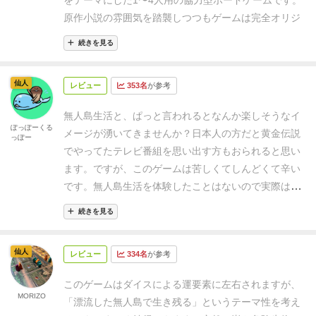
をテーマにした1〜4人用の協力型ボードゲームです。
性がある人
・ゲームのフレイバーを重視する人
・トラ
な効果をもたらすカードの場合は、可能な限り元に戻
ぎましたね・・・
5食人島
カニバリズムの種族の住ん
す。
1人用もあり、これもしっかり遊べます。複数
あと6シナリオもあるのか・・と考えるとワクワクが
原作小説の雰囲気を踏襲しつつもゲームは完全オリジ
ブル、ハプニングを楽しめる人
という、限られた層に
さなければならない（戻らなくてもプレイヤーへの悪
でいる島にうっかり入り込み、うっかり村を焼きつ
人でやる場合は、次々と起こるアクシデントを解決す
止まりません。
また、拡張もいくつか出ていてオフィ
ナルのシナリオ形式で進行し、プレイヤーごとに異な
なってしまいます。
それでもその世界観と先が読めな
影響はない）。
d)収集：
キャンプに隣接する島タイル
つ、町を強襲して根絶やしにするという。どっちが正
る上で、単身では限界があり、チームとして、今どう
続きを見る
シャルな追加シナリオやプレイ感を変える拡張まであ
る役割とスキルを活かして、食料を確保したり、シェ
い多様な展開、困難の先の達成感と、はまる人にはと
の収集したい発生源の上に１〜２個のアクションコマ
義かよくわからんストーリーになっています。
実際ギ
するべきかを考えていきます。
先々の迫りくる脅威
って最初の印象通りかなり長期間遊べそうなゲームと
ルターを建てたり、危険な野生動物や天候に立ち向か
ことんはまるオンリーワンなゲームだと感じました。
を配置する。２個のアクションコマを配置した時は自
リギリでした。村を5か所見つけて島タイルの右上に
も考える必要があります。リスクも覚悟の上で、解決
仙人
なっています。
レビュー
353名
が参考
います。毎ターン訪れる試練がプレイヤーに連携と決
私はフレイバー重視なので大好きなゲームです。
動的に成功。１個の場合は、灰色のアクションダイズ
ある町を滅ぼしたら勝利なるのですが、最後の最後ま
しようとダイスを振る時もあります。これが非常に面
断を迫ります。
シナリオの多様性と物語性
基本セッ
全て振って判定をする。各資源から収集できるのはラ
で5つ目の村が見つからずにクリア条件の「村を5か所
白いです。各プレーヤーの役職が皆違うので、得意な
無人島生活と、ぱっと言われるとなんか楽しそうなイ
トには7つのシナリオが用意されており、それぞれに
ウンド中に１回のみである。また、「抜け道」の効果
ぽっぽーくる
発見してから町をつぶす」という条件に入れなかった
アクションが皆異なり、状況判断がさまざまになりま
メージが湧いてきませんか？日本人の方だと黄金伝説
っぽー
異なる目的と特別ルールが設定されています。例え
によって資源を産み出している場合も収集できない。
ので、村を発見→町を壊滅という流れでなんとかなり
す。仲間や、自分の得意な能力がうまく機能して、キ
でやってたテレビ番組を思い出す方もおられると思い
ば、
獲得した資源は、「将来の資源置き場」に置く。
e)探
ました。
6ロビンソン一家
漂流した一家が「どうせ救
ャンプが充実してくれば、「いけるかもしれない。」
ます。
ですが、このゲームは苦しくてしんどくて辛い
漂流者たち：火を灯し、救助を待つシンプルなシナリ
索：
探索済みの島タイルに隣接している島マスを探索
助こないから定住しようぜぇ」って決めつけたので生
という淡い期待を持ったりします。しかし、序盤から
です。無人島生活を体験したことはないので実際はど
オ
することができる。キャンプに隣接する島マスを探索
活環境を整えるためにアイテム開発欄がさらに増え追
度重なる猛威に翻弄され、あえなく崩れ去るときもあ
う感じるかは分からないのですが・・・。
いわゆる協
続きを見る
する場合、２個のアクションコマを配置した時は自動
呪われた神殿：島の奥地にある神殿の謎を解く探検型
加の発明カードを全部作らないといけないし、子供を
ります。
大航海時代のロマンである、海賊の宝な
力タイプのゲームであり、ソロプレイから４人でプレ
的に成功。１個の場合は、緑色のアクションダイズ全
シナリオ
つくったので食い扶持が増えるんで食料消費が増える
ど、アイテム、トラップ、モンスターも十分なボリュ
イが可能となっています。
他の協力タイプのゲームと
て振って判定をする。また、キャンプに隣接していな
仙人
という・・・
アグリコラならワーカーが増えるんだけ
ームで用意されています。お宝探検もシナリオによっ
レビュー
334名
が参考
同じく、限られたリソース（プレイヤーキャラの体
キングコングの島：凶暴な巨大生物から逃げながら撮
いタイルを探索する場合は、目的地とキャンプの間に
ど、まぁ赤子が即働き手になるわけはないか・・
何度
てはクリア条件になっているものもあります。次はト
力）がなくなるまでにクリア条件を達成するというの
影クルーを守る変則シナリオ
このゲームはダイスによる運要素に左右されますが、
あるタイルの枚数だけ余分にアクションコマが必要。
も失敗しましたねぇ、
手数が足りないからアイテム制
ラップなのか、お宝なのか、ワクワクします。
探索
がこのゲームの目的となります。
プレイの流れとして
MORIZO
これらは単なる目標設定にとどまらずゲーム中のイベ
「漂流した無人島で生き残る」というテーマ性を考え
探索が成功したら、島タイルの山から１枚引いて、探
作を負傷しながら作り続けて死亡したり
アイテム制作
アクションでは、島の探検ができます。次第に明らか
は、イベントカードを捲る（ほとんどがほっておくと