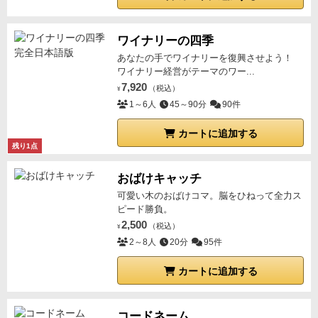
るプレイ体験は協力プレイとはまた違ったスリルを味
てしまったらゲームを投了して初めからやり直してし
順を実行する
・「将来の資源置き場」にある資源全て
親マーカーは変わるのですが、まぁ大した解決にはな
す。もちろん、基本的なルールは変わらないので、変
必要があります。無人島で野宿すると１ダメージを受
わえます。
このゲームはこんな方におすすめ
まった方がいいかもしれません。
を、「使用可能な資源置き場」に移動させる。
・「将
らないでしようねぇ。
このようにいろいろなシチュエ
更になる部分をおさえておけば、すぐにプレイできま
けるのでシェルターという寝床が要ります、テントみ
重厚なテーマと世界観に浸りたい方
ワイナリーの四季
来の資源置き場」にある全ての「発見トークン」を、
ーションが味わえます。ソロでも十分やりごたえはあ
す。
作り込みの度合いは、2回3回では無い感じで
、
たいなものかな？作るためには、木材の駒が必要で、
あなたの手でワイナリーを復興させよう！
「使用可能な資源置き場」に移動させる。
・「将来の
ります。そして基本はカードのアクシデントとダイス
困難を乗り越えて達成感を得たい方
とても奥深い印象を受けました。
作成の１アクションが必要になります。
さらに雨や雪
ワイナリー経営がテーマのワー...
資源置き場」にある全ての「発明カード」の効果を適
による判定という不確定要素の多すぎる無人島アドベ
が降ったときには屋根がなければ１ダメージ受けま
7,920
協力型ゲームで盛り上がりたいグループ
（税込）
¥
用する。その後、アイテム面を表にして、ゲーム盤の
ンチャーをみなさんも試してみてはいかがでしょう
す。これも作るために１アクションに木材もいりま
1～6人
45～90分
90件
ソロで静かにじっくり遊びたいプレイヤー
発明カード置き場に移動させる。
・「将来の資源置き
か。
す。
そして最初に捲ると説明したイベントカードです
場」にある全ての「宝物カード」の効果を適用する。
カートに追加する
が、無人島の過酷な環境で起こるほぼマイナスイベン
運だけでなく戦略性を楽しみたい中〜上級者
残り1点
もし、永続的な効果もしくは将来有効になる効果をも
トしかないです。即座に嫌なことが起こるわけではな
注意点として
つ場合は、ゲーム盤の脇に移動させる。以後、全プレ
いのですが、前兆として例えば遠くに雨雲が見える→
おばけキャッチ
初心者にはルールが煩雑に感じられる可能性がありま
イヤーが使用することができる。
⑤天候フェイズ
・
大雨が起こって屋根がなければダメージ。獣の声が聞
可愛い木のおばけコマ。脳をひねって全力ス
す
「雪雲」のアイコン数（出目とトークン）を数え、雪
こえてくる→対策しなければ襲われてダメージ。など
ピード勝負。
雲１個につき１個の木材を捨てる。屋根のレベルは関
難易度は高めで、失敗体験が続くこともあります
2,500
嫌なことしかありません。なので常にしんどいです。
（税込）
¥
係ない。
・「雲」のアイコン数（出目とトークンに描
2～8人
20分
95件
対策するためにはショベル必要だったり、薬が必要だ
ゲームスペースが広く必要になるため、環境も整えて
かれた雨雲と雪雲の数）と現在の屋根レベルを比較す
ったり、道具作るためには材料と１アクションで作成
おくとよいです
カートに追加する
る。雲アイコンが多い場合は、超過した雲の数につき
する必要があります。
さらに、イベントカードの対処
まとめ
ロビンソン・クルーソー 呪われし島の冒険
食料と木材を１個ずつ捨てる。もし、資材を捨てるこ
は１アクションが必要です。
つまりです、食料を取る
は、単なるボードゲームではなく「生き延びる物語」
とができない場合は、捨てることができなかった資材
のに１アクション、イベントカードの対処に１アクシ
コードネーム