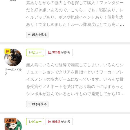
taka
いわゆるアドベンチャーゲーム（これも死語？）を思
素ありながらの協力ものを探して購入！
ファンタジー
行動していく必要があって、ラウンドトラックの気象
て、ゲーム盤の発明エリアに並べる。配置場所は関係
わせる。
シナリオを開始した直後は、効率よく食料や
だと好き嫌いあるので、こちら、
でも、戦闘あり、レ
予告（あとになると気候が厳しくなっていく）と合わ
ない。他の全ての「発明カード（使用しなかったキャ
木材などのリソースを得るために道具を作らなければ
ベルアップあり、ボスや気候イベントあり！
個別能力
せて計画的な行動をおこなう必要性が高まっている。
ラクターの初期の発明カードを含む）」は、シャッフ
ならない。さらにそこから住居を補強したり、武器を
あり！で楽しめました！
ルール難易度はとても高いで
添付画像の例だと左に配置されているカードは、まず
ルしてゲーム盤の脇に発明面を上にして積む（発明の
改良したり、探検に役立つモノづくりをしたりと、生
す。ちょっと間違えながらやってました。
それでも、
引いたときに右側のスペースに置いて
山）。その後、この発明カードの山の上から５枚引
続きを見る
きるための工夫をしながらシナリオの目的を遂行して
サバイバル感は息子と満喫！
最初のシナリオでもクリ
「TERMITES（シロアリ）」の効果を適用し、木材を
き、発明面を上にして発明エリアに追加して配置す
いく。
その間には面白いように様々なアクシデントが
アできず。
天気への対応が面白いです。
あとは、カー
一つ廃棄する。次のイベントカードを引いたときに左
る。また、シナリオ４を除き、シャベルの基本発明カ
神
起こるため、目的の達成は容易ではない。
ある道具を
レビュー
926名
が参考
ド処理が少し難しい。
また、開拓をヘクスタイルでや
のスペースに移動し（写真の状態）、さらにイベント
ードの地形タイルの上に、黒マーカー１個置く。
④白
作るためには他のアイテムや条件が必要となってくる
るのも楽しいです。
サイコロも、成功確率高いので、
カードを引いてしまう前に1ワーカーと作成済みの焚
いマーカー（丸型）を「士気表」の「０」に配置す
無人島にいろんな経緯で漂流してしまい、いろんなシ
ため、最終的な目標を見定めながら時間内にパズルを
失敗したときの盛り上がりはたまりません！
飯のキツ
リーゼンドル
火を使って下の「PEST CONTROL（害虫駆除）」の
る。黒いマーカー（丸型）を「武器レベル表」の一番
チュエーションでクリアを目指すというワーカープレ
フ
解いていくような要素もある。
今回、ソロプレイと3
さはアグリコラ級かも！
リベンジを、妻も入れてやっ
アクションを行えば、カードを捨てて意思トークンを
上のマスに置く。「屋根レベル」及び「柵レベル」
イスメントの協力ゲームになっています。
いろんな賞
人プレイでいくつかのシナリオを進めたが、雰囲気が
てみたい○
※サバイバル形の映画見たあとなら、さら
1つ得ることができるが、できないと木材がさらに一
は、ゲーム中に作成したときに対応する数字に黒マー
を受賞やノミネートを受けており箱の下にはずらっと
でるのはソロプレイだろう。BGGでは1人から３人ま
にもりあがりますよ！
つ失われてしまう。
最初のシナリオからかなり難易度
カーを置く。
⑤冒険カードを「作成（茶色）」、「収
シンボルが並んでいるというもので発売してから10年
では同程度の得票となっているが、個人的には人数が
の高いゲームだが、それだけにクリアできた時の喜び
集（灰色」、「探索（緑色）」の３つの山に分け、ゲ
も経過しているのにいまだに入手可能なのはその名作
多いと混沌とした感じになる印象を受けた。
またゲー
続きを見る
もひとしお。折れない心でサバイバルしたい。
ーム盤の対応するエリアに配置する。また、対応する
ぶりをうかがえます。
レビューを上げている方々を見
ムをクリアする難易度が非常に高いという意見が多
ダイズ（各色のダイズ）各３個を各カードのそばに置
ると「あ、これは細かい説明はしなくていいなと思い
い。購入後まず1番目のシナリオをソロでプレイした
大賢者
く。
⑥「猛獣カード（黒色でトラの絵）」をまとめて
レビュー
908名
が参考
ましたので個人的に思ったことや8つもあるシナリオ
のだが、意外とあっさりクリアしてしまった。何かル
シャッフルして、ゲーム盤の脇に置く。
⑦「秘密カー