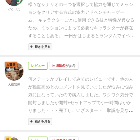
の感想を書いてみたいと思います。
このゲームボード
ール間違えがあるのかと思いwalkthrough的な動画を見
様々なシナリオの一つを選択して協力を通じてミッシ
ド（茶色で宝箱の絵）」をまとめてシャフルして、ゲ
の情報量が多いです。とはいってもターン順番を数字
ダクリス
たが、誤りはなく、序盤で非常に有用なアイテム（宝
ョンをクリアする方式の協力アドベンチャーゲー
ーム盤の脇に置く。
⑧８番の島タイル（タイルの下に
で書いてあるのですが・・・
左上に一応ターン順のア
物）を偶然にも複数入手したためと分かった。これに
ム。
キャラクターごとに使用できる技と特性が異なる
数字が描いてある）を地図の中央の段、一番左の島の
イコンとイベントカード置き場が描かれています。
カ
より体力、食料にかなり余裕ができたためであった。
ため、ミッションによって必要なキャラクターが存在
マスに配置する。そして、配置したタイルの上に、キ
ード置くとこんな感じここからいろんなろくでもない
カードの引きや回り方、ダイス運などもからんでくる
することもある。
一日がはじまるとランダムでイベン
ャンプトークンを焚き火の絵を上にして置く。それ以
イベントが襲ってきます。
左上の地図の方位記号みた
こともあるが、それも1つの特徴である。ちなみにそ
トが発生し、それを解決するか否かを選択する。 そし
外の島タイルは、ゲーム盤の脇に裏向きで積む（島タ
いなことろに「2」と書かれています士気（モラル）
続きを見る
の後の別ゲームではすべからく苦しめられることにな
て、周りで資源を獲得する。
以降、狩り、製作、採
イルの山）。
⑨「初期装備カード」８枚をシャッフル
マーカーです。
真ん中に3と書かれているのは生産さ
ったことを申し添えておく。クリアできることを前提
集、探検や、野営地整備、休息の六つの行動の中でど
し、上から２枚引いて表にして、ゲーム盤の脇に公開
れたアイテムを置く場所です。このゲーム協力ゲーム
として調整されているシロモノではない。
プレイ人数
大賢者
レビュー
858名
が参考
んな行動をするのかを決めて行動することができる。
して置く。各カードに白マーカーを２個づつ置く。こ
なので共通のアイテムの場所があります。
4がメイン
については、ソロプレイではfridayとイヌの2つのワー
毎日2つのマーカーを利用して行動を決定し、一つの
のカードは全プレイヤーが使用可能であるが、各カー
のアクションスペースになります。ここでプレイヤー
何ステージかプレイしてみてのレビューです。
他の人
カーが追加で使用できる。fridayは体力は少なく死にや
行動に最大2つのマーカーを使用することができる。
天叢雲剣
ド２回までしか使用できない。使用するたびに白マー
が相談してどういう行動をとるのかをきめて解決して
が難度高めとのコメントを見ていましたが悩みに悩み
すいが食料を消費しない働き者である。イヌにいたっ
(1個を使用時の判定を通じて成功の可否を決定し、2個
カーを取り除く。
⑩「発見トークン」をひとまとめに
いきます。
カードを置くとこんな感じ、このカードも
気にはなっていたので購入しました。
ワクワク気分で
ては食料はいらず、不死身である。もっともイヌは著
を使用の際は絶対成功となる)
すべてのプレイヤーの行
シャッフルして、ゲーム盤の脇に置く。「難破船カー
大抵ろくでもないのですが・・・
こちらみたいに即時
開封しましたが開封+セットアップで小一時間はかか
しく限定されたアクションしか行えないが。多人数に
動が終了されれば、天気による状況を反映した後、食
ド（裏面が青色）」でカードの上部に「食料箱」と描
でイヤーな効果もあるのですが。
こちらのカードは上
りました・・・
完了し、いざスタート
取説を見なが
なると、序盤から食料問題が発生してくるし、アクシ
事をする。 食糧が不足する場合、体力が消耗される。
いてあるカードを「脅威置き場」の右側のマスに置
の効果が即時発動して、イベントカードに混ぜられ
ら始めましたが、うーん 何をしたらいいんだろ
デントが起きたときのダメージも大きい。プレイ感は
このような1日の日課を与えられた時間だけ繰り返し
続きを見る
く。
⑪「イベントカード（黒色で緑の旗の絵）」を表
て、イベントの最初に襲ってくるという凝った演出な
う・・・
ワーカーを2つ使うと探索とか収集は100％成
異なるが、破綻しているようなことは全くない。
協力
て期間内にミッションを達成すれば成功。達成できな
面に「本」のマークがあるものと、「？（３色）」の
んですが。
この演出がけっこうリアルで・・・
例えば
功するけど、1つだとダイスで判定するから失敗の可
ゲームで問題になる奉行問題は、そもそもここでは話
かったり、誰かが死亡すれば失敗となる。
マークにあるカードに分け、シナリオで指定されたラ
神