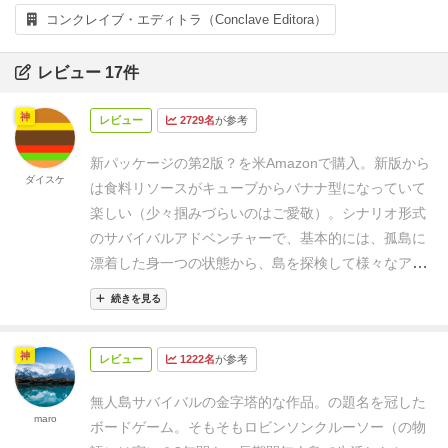
コンクレイブ・エディトラ（Conclave Editora）
レビュー 17件
神
レビュー
2729名
が参考
新パッケージの第2版？を米Amazonで購入。
新版から
ダイスケ
は食料リソースがキューブからバナナ型になっていて
楽しい（少々掴みづらいのはご愛敬）。
シナリオ形式
のサバイバルアドベンチャーで、基本的には、孤島に
漂着した身一つの状態から、島を探検して様々なアイ
テムをクラフトしていき、制限ターン内にシナリオご
続きを見る
との目標を達成すればクリアとなる。シナリオもシン
プルな遭難物から人喰い族との戦い、キングコングの
神
レビュー
1222名
が参考
映画撮影など多岐にわたり、公式、ファンメイドの追
加シナリオも存在する。
システムとしてはワーカープ
無人島サバイバルの金字塔的な作品。の題名を冠した
レイスメントをメインに、マップのタイル配置やリソ
maro
ボードゲーム。
そもそもロビンソンクルーソー（の物
ースマネジメント、行為判定のダイスロールなどがサ