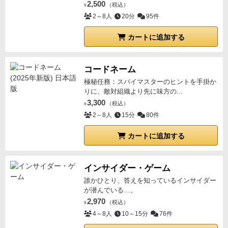
2,500
（税込）
¥
に敗北。
以上
総評
無人島での苦しくてしんどくて辛さというのを精
2～8人
20分
95件
神的に味わうことができるという作品といった感じで
カートに追加する
した。とてもじゃないですが、このゲームは本当に面
白い！とは言えないですね。雰囲気とかは本当に☆１
０点は付けたいですけどね。
でも正直、協力プレイで
コードネーム
きるゲームを探しているのなら別のゲームの方が楽し
極秘任務：スパイマスターのヒントを手掛か
いですね。耐え続けるだけなのは盛り上がりにも欠け
りに、敵対組織より先に味方の...
るなぁと思いますし・・・。
3,300
（税込）
¥
2～8人
15分
80件
カートに追加する
インサイダー・ゲーム
誰かひとり、答えを知っているインサイダー
が潜んでいる…。
2,970
（税込）
¥
4～8人
10～15分
76件