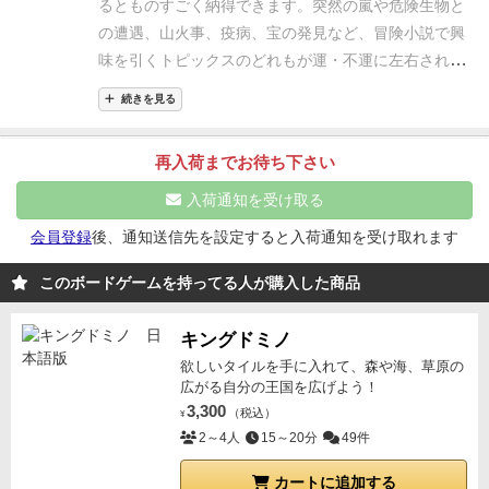
ントや使用するコンポーネントまで変化するため、実
るとものすごく納得できます。突然の嵐や危険生物と
索したマスに配置する。その後、以下の手順を順番に
のイベントカードで発明カードを失うと書かれていて
になるマップもワクワクします。また、探検家であれ
悪いことが起こる。）プレイヤーごとに２アクション
質的に「別ゲーム」と感じられるほどに違う体験を提
の遭遇、山火事、疫病、宝の発見など、冒険小説で興
実行する。
・公開された島タイルにある地形マークと
「あれ、これ減らしたら楽になるんじゃね？」とおも
ば、特殊能力で探索結果を操作する事も可能(島タイル
を持っており、イベントカードの対処、探索、採取、
供してくれます。
協力プレイならではのドラマ
プレ
味を引くトピックスのどれもが運・不運に左右される
同じマークが描かれている発明カードの地形マークの
ってルール確認したら「失った発明カードは取り戻し
を選べる)です。他にも、3種類の役職がありますが、
作成のアクションに振り分け、処理をしていきます。
イヤー間でのコミュニケーションが非常に重要なゲー
からです。こうした運要素にさらされながらも、みん
上に、黒マーカーを置いていく。
・猛獣アイコンがあ
てでも全部完成しないといけません」と書かれていた
どれも個性的で面白いです。
クラフト要素もありま
探索、採取、作成のアクションについては２アクショ
続きを見る
ムです。アクションを一人で実行するか、協力して確
なで目的を持って協力しながら計画的・戦略的にゲー
った場合は、「猛獣カードの山か」ら１枚引いて、
のでそっ閉じしてやり直したりとか・・・
結局は奇跡
す。シェルターや、仕掛けとか、ナイフなども発明し
ンの振り分けだと確実に成功。１アクションの振り分
実に進めるかを判断しながら仲間との連携を取りつつ
ムを進めていくのは、無人島生活の擬似体験ともいえ
「狩猟の山」に加えてシャッフルする。
・トーテムア
的に宝物運と探索アイテムに助けられました。
まぁ、
て、無人島生活を乗り越える工夫があります。発明に
けだと、ダイスを振って失敗やダメージ、イベントカ
再入荷までお待ち下さい
生き延びなければなりません。
例えば探索と道具作成
ます。
難点としては、ルールの複雑さでしょうか。エ
イコンがあった場合は、シナリオ固有の効果を発動さ
難易度はたかかったです・・・
7キングコング
やめれ
も、キャラクター別の個別性が出ています。
最後に
ードの発動などが起こります。（イベントカードはだ
を同時に行いたい場合、役割分担やリスク分散の話し
リア開拓、資源獲得、アイテムの作成、狩猟といった
入荷通知を受け取る
せる。
・島タイルに描かれてある「発見トークン」の
ばいいのに特撮じゃない、リアルのキングコングを捕
ルールブックですが、非常に丁寧に書かれていると感
いたい悪いことばかり）
なので、基本的には２アクシ
合いが必要になります。また、「体力が減った仲間を
アクションの全てが別建てのルールで展開します。そ
数だけ、「発見トークン」の山からトークンを引い
獲するドキュメント番組をとるためにわざわざやって
じました。インストまでは時間を要しましたが、ルー
ョン使ってやりたいのですが・・・。このゲームの苦
会員登録
後、通知送信先を設定すると入荷通知を受け取れます
助けるか、それとも薪を優先するか」などジレンマを
れに加えて、天災などの不可抗力のイベントが別途発
て、「将来の資源置き場」に置く。
f)キャンプ整頓：
きて予想道理大変な事に、パニック映画の王道の目に
ルブックのおかげで、支障なくプレイできるようにな
しいところなのですが、２アクション使って確実に成
生む場面も多く、まるで実際のサバイバルのような臨
生します。必然的に覚える必要のあるルールが膨れ上
このボードゲームを持ってる人が購入した商品
アクションコマ１個ごとに、キャラクターは「意思ト
合わせられるシナリオです。
イベントの度に亡くなっ
りました。私は初見から、3〜4回はテストプレイ状態
功をやってたらまずクリアは不可能になっています。
場感があります。
ソロプレイでの没入体験
1人でも遊
がるため、ルールブックは４０ページの対策となって
ークン」を２個獲得し、「士気表」のトークンを１マ
ていくスタッフ、なぜか攫われる女優、毎ターンキャ
でした。
詳細なルールは、未だに確認しなくてはな
なぜなら、人間が生きるためには食料が必要になりま
べる本作は孤独な漂流者の物語としての魅力が際立ち
います。プレイメンバーに経験者がいない場合、初回
ス右に移動させる。なお、４キャラクターでプレイす
キングドミノ
ンプを襲うキングコング、現地で罠を作成し、鎮静剤
らない時もありますが、おおむねゲームに支障なくプ
す。ゲームとしては食料のコマを１人につき、１つ必
ます。助っ人として登場するフライデーや犬とともに
のゲームに３、４時間かかることを覚悟した方がいい
る場合は、「意思トークン」を２個獲得するか、「士
欲しいタイルを手に入れて、森や海、草原の
を作りおとなしくさせて捕獲する。
最終的に生存した
レイできています。シナリオも非常に独自色の強いも
要。そのために採取を行うために１アクションが必要
島で生き延びる物語は、ロールプレイ的な没入感を強
と思います。おそらく１ゲームこなしてしまえば、２
広がる自分の王国を広げよう！
気表」のトークンを１マス右に移動させるのどちらか
スタッフは3人でした・・・
あと欠点もあります、先
のが揃っています。ルールの変更があり、クリア条件
になります。夜に食べる食料がなければ１ダメージ受
く生み出します。
ソロプレイ専用のルールも用意され
3,300
回目以降のゲームは割とすんなりこなせると思いま
（税込）
¥
のみである。
g)休息：
アクションコマ１個につき、負
ほど言いましたが情報量が多すぎてルールを覚えるま
も、シナリオごとに異なっています。シナリオによっ
けます。食料は島で採取する食料は多く取れて余って
ており、士気フェイズの調整などが行われているため
2～4人
15～20分
49件
す。初回のゲームはまず勝てないと思うので、あらか
傷を１点回復する。ただし、特別な負傷を回復するこ
でが大変、こればかりは実際に手を動かさないと覚え
ての引き出しが違うことで、シナリオごとに違うゲー
も次の日には腐ってなくなります（保存食もあります
バランスも良好です。自分自身の判断だけが頼りとな
じめ時間制限を設けた上で、ある程度ルールを把握し
とはできない。
アクションフェイズ終了後、以下の手
られないと思います。
一応奉行問題を解決するために
ムに変わり、飽きさせない面白さを作り出していま
が、作るのは大変）
人間が生きるためには睡眠を取る
カートに追加する