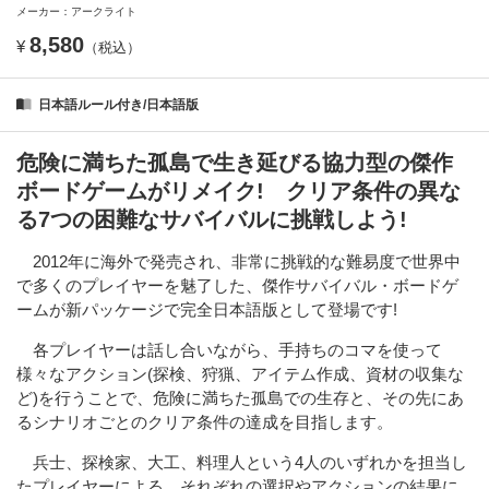
メーカー：アークライト
8,580
¥
（税込）
日本語ルール付き/日本語版
危険に満ちた孤島で生き延びる協力型の傑作
ボードゲームがリメイク! クリア条件の異な
る7つの困難なサバイバルに挑戦しよう!
2012年に海外で発売され、非常に挑戦的な難易度で世界中
で多くのプレイヤーを魅了した、傑作サバイバル・ボードゲ
ームが新パッケージで完全日本語版として登場です!
各プレイヤーは話し合いながら、手持ちのコマを使って
様々なアクション(探検、狩猟、アイテム作成、資材の収集な
ど)を行うことで、危険に満ちた孤島での生存と、その先にあ
るシナリオごとのクリア条件の達成を目指します。
兵士、探検家、大工、料理人という4人のいずれかを担当し
たプレイヤーによる、それぞれの選択やアクションの結果に