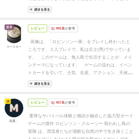
が、そこも昔の冒険小説の挿し絵感があって良い雰囲
１点受ける。その後、カードに描かれている数字分だ
猛獣カード：よっぽど戦っても数回の戦闘しかしない
事後処理に振り回される感じです。
テーマにはあって
あれこれ試して失敗を続け、ようやくワーカーの増や
ならないのはマイナスかな？
無人島サバイバルという
気だと思います。
【協力プレイについて】
このゲーム
ですが16枚（回戦闘分の猛獣）
け、食料と毛皮を「将来の資源置き場」に置く。最後
ると思いますが、私はなんか疲れるだけで合わなかっ
続きを見る
し方を覚えてアイテム作成を繰り返してクリアしまし
テーマらしく、トライアンドエラーが好きな方なら購
島タイル、発見トークン：探検時に見つけることがで
は物事に優先順位をつけてしっかりと労力を集中、分
に、カードに追加効果が描かれていれば、その効果を
たです。
パンデミックのように、カードがでた枚数と
た。何回失敗したものか・・・
2呪われた島
呪われて
入して良いかと思います
個人的にはソロプレイが一番
きる島、便利道具はプレイ事にランダム
散しないとなかなかクリアできません。なので、多人
適用する。
c)作成：
作成１回ごとに、アクションコマ
か、出る確率とかを考えて事前に対策して乗り越え
いるせいなのか探索しても霧が立ち込められて見通し
皇帝
レビュー
491名
が参考
＜ソロプレイした感想＞
楽しかった…
私の場合は初回/2回目プレイ
数プレイで各々やりたいことをしたらあっという間に
が１〜２個と作成に必要な資源などが必要。２個割り
る！とかが薄い。
ゲームに振り回されるのが好きな
が効かないという悪条件の中無人島で決められたとこ
ぐらいはあまりにルールが多くて世界観を100％楽し
行き詰まってしまいます。
メンバーの役割分担と意思
当てた場合は自動的に成功するが、１個の場合は茶色
方。ハードな責めが好きな方。にはいいと思います。
ろに十字架を5本建てる。 地味に苦労しましたがギリ
画像は、「ロビンソン一家」をプレイし終わったと
めないままに、プレイミスしてないかソワソワしなが
統一をきっちりとしなければならないゲーム性から、
コースター
のアクションダイズ３個を振って判定を行う。
・シェ
ギリクリアできました。
3囚われジェニー
いかだを作
ころです。２人プレイで、私は兵士(男)でやっていま
らプレイすることになりましたが、プレイに慣れると
どうしても「奉行問題」が発生しがちです。理解度の
ルターの作成には、ゲームの人数によって必要な資材
り、隔離されたジェニーを回収して脱出艇を作って島
す。
このゲームは、無人島で生活することが、メイ
ぎりぎりの食料を保ちながら、時にはあえて食料不足
高い人の指示に従うだけ、、となってしまったら、協
数が変わる。また、一度作成したシェルターは失われ
を脱出するのですがゲームボード下の個人ボードに置
ンテーマになっています。
ゲームの流れは、イベン
を許容してあと3ラウンド生きていればいいから・・
力ゲームとして楽しめないと思われます。
ソロゲーム
ることは無い。
・屋根と柵の作成は、シェルターが作
かれている赤いコマを見るとわかりますが、ジェニー
トカードを引いて、士気、生産、アクション、天候、
と目標に向かって強引に行動してみたりと戦略的に考
が良いという声も強く、実際にソロゲームは非常に楽
成された次のラウンドから作成可能。シェルター同様
は瀕死になってますし、私も半分体力を削られた上で
夜の順番に各フェイズを終了して1ラウンド終了で
えながらプレイができるようになりました。
ソロプレ
続きを見る
しいです。
多人数の場合はクリアに執着せず、大自然
にゲームの人数によって必要な資材が変わる。
・発明
の最終ターンという激闘でした。
4火山島からの脱出
す。
このゲームの最も面白いところは、何が起きる
イでは複数プレイヤーでのプレイと比べて行動できる
に振り回されながらワイワイ楽しむ、くらいのノリが
をした場合は、発明面を表にして「将来の資源置き
火山の右のタイルをスタート地点にして、4ターン後
かわからないイベントカードの構成です。通常ボード
回数が少ないという不利を補うために主人公以外にも
良いのかもしれません。
【総評】
正直な所、万人には
神
場」にカードを置く（キャラクターの特有の発明の場
レビュー
457名
が参考
から溶岩が流れ込んできてプレイヤーを左に追いやる
ゲームは、ダイスや、カードのめくり運によってさま
う一人（フライデーというロビンソンクルーソーの物
おすすめできないゲーマー向けゲームだと思いまし
合は意思トーク２個を獲得する）。アクションフェイ
のだが、制限ターンまでにマグマがキャンプ地に来る
ざまなアクシデントを演出します。このゲームは、こ
語登場人物）と犬もお助けキャラとして操作できま
重厚なサバイバル体験と物語が融合した協力型ボード
た。
相当重いですし、戦略ではどうしようもない運要
ズ終了後、アイテム面を表にして、「発明エリア」に
まで脱出艇を作り上げることが勝利条件になる。キャ
れらを上手に組み合わせて、大自然のさまざまな脅威
真夏。
す。が、、かなり難しい。
「漂流者たち」というシナ
ゲームの傑作
ロビンソン・クルーソー 呪われし島の
素があるため、苦手な人、理不尽なクソゲーと感じる
全て置く。もし、アイテム面から発明面に戻った場
ンプ地を移動しながらアイテム制作したり、探索した
を再現しています。一つのアクシデントが、次のきっ
リオに挑戦しましたが6回目のプレイで初めてクリア
冒険 は、漂流者たちが過酷な自然の中で生き抜くこと
人もいそうです。
おすすめできるのは、
・重ゲーに耐
合、次のラウンドから使用できなくなる。また、有益
り。
ターン数8までにやらないといけないことが多す
かけを作る感じなどは、なかなかリアリティがありま
という結果でした。
1プレイおよそ1時間程度。これが