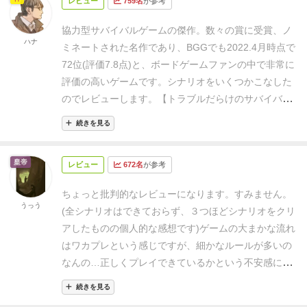
猿の姿を見かけたというイベントが起こり、それ以上
レビュー
759名
が参考
能性もある、さぁどうしようか、って悩ましさがあり
し合って最適解を探さないと生還はおぼつかないので
ウンド数の半分の枚数のカードをそれぞれの山から裏
に効果は発生しませんでした。後のラウンドでイベン
ます
すぐさま、YouTubeで他の人のプレイ動画やプレ
あるから、可能性としてあるといえばある。しかし皆
協力型サバイバルゲームの傑作。
数々の賞に受賞、ノ
面のまま抜き出し、一つの山にしてシャッフルする。
トカードがそれをめくられると、そのサルが暴れまわ
イレビューなどで勉強。
結構、間違いに気が付きまし
で意見を出し合える環境であれば良いと思われる。
テ
ハナ
ミネートされた名作であり、BGGでも2022.4月時点で
その後、ゲーム盤の左上にある「イベントカード」の
って損害をもたらすという演出はすごいなと思いまし
た。
さらにスタート、うーん このアイテムは何に使
ーマとメカニクス、そしてナラティブな要素がとても
72位(評価7.8点)と、ボードゲームファンの中で非常に
山のエリアに裏面を上にした配置する（イベントの
た。
キャンプ地で生き物を見かけた、対策をしないと
うんだろう・・・（意味ないのでは？）
イベントに
上手く同居しており、BGGで高評価なのも納得できる
評価の高いゲームです。
シナリオをいくつかこなした
山）。
⑫４人ゲームの場合は、「キャンプ整頓」のマ
襲ってくるかもしれないというサバイバルのリアルな
て作っていない発明品を捨てるとのこと。
うん、さっ
内容。ウェイトはおよそ３．８と重く、それなりに細
のでレビューします。
【トラブルだらけのサバイバ
スに「キャンプ整頓」カードを配置する。
⑬適当な方
感じですよねぇ、ちなみにそれの猛獣版とかいますん
きのアイテム使ってないから捨てていいよね。（一同
かいルールを持つが、フェイズ管理やアイコンはうま
ル】
「ロビンソン・クルーソー」は無人島を舞台に、
法で親プレイヤーを決め、親トークンを渡す。
３）ゲ
で戦ったりします。
シナリオによって天候によるイベ
ＯＫ！）⇒ポイ
さらに進めて、あれ？さっきのアイテ
続きを見る
く整理されているため、概要を理解すればマニュアル
料理人、大工、探検家、兵士の4つの職業のプレイヤ
ームの進行
①イベントフェイズ：
第１ラウンドは実行
ントがダイスによって決まり、それに対する対策をし
ム重要じゃね。・・・
あーーーーこう使うのか・・・
を確認しながらでも進めることができる。ただしある
ーが特技を生かしてサバイバルをする協力型のボード
しない。
・イベントカードを１枚引く。もし、冒険ア
ていなければダメージを受けたり資源を消費したりと
詰んだ。（ゲームオーバー）
（因みに、一人でも死亡
事象が、個人に影響を及ぼすのか、全体に適用される
皇帝
レビュー
672名
が参考
ゲームです。
各プレイヤー2個ずつのワーカーを所持
イコン「？」が描いてある場合は、対応する色の山の
散々な目に合わされます。
そしてターンの最後に夜が
してしまうと脱出失敗でゲーム終了になってしまいま
のかなど、注意が必要な部分も多いためきちんとルー
し、全員で相談してワーカーを狩猟、製作、採取、探
上に「冒険トークン」を置く。
・カードに描いてある
やってきますが、シェルターみたいな寝床を作ってい
す）
さっきのを踏まえて再プレイ、今度は間違えない
ちょっと批判的なレビューになります。すみません。
ルを消化していくことが求められる。
さらに、拡張や
索等のアクションに配置して、食料を確保したり、ロ
効果（カードの上半分）を直ちに適用し、ゲーム盤の
うっう
ないとダメージを負いますし、キャンプ地を移動する
ようにっと
今度は家の製作に間に合わず天候でダメ
(全シナリオはできておらず、３つほどシナリオをクリ
ヴァリアント、有志のシナリオなどもあり、システム
ープやシャベル等のアイテムを作ったり、島の奥深く
「脅威置き場」の右側のマスに配置する。もし、右側
など様々な選択があります。
それをワーカーでアクシ
ージが・・・・
イベントカード効果での影響
アしたものの個人的な感想です)
ゲームの大まかな流れ
が気に入りさえすれば結構しゃぶりつくせそう。自分
を調査していくワーカープレイスメントがメインとな
のマスにカードが置いてある場合は、そのカードを左
ョンするのですが、紹介していない中でも探索や、ア
が・・・・
そもそも、出来事（ラウンドでやらなきゃ
はワカプレという感じですが、細かなルールが多いの
でシナリオを考えるのも良いかもしれない。ただ、１
っています。
複数のシナリオがあり、様々な目的達成
マスに移動させ、その後空いたスペースに今回引いた
イテム作成、猛獣狩りというある意味重要なアクショ
ならないこと）が多すぎ・・・
取説の順番通り潰し
なんの…正しくプレイできているかという不安感に苛
ゲームおよそ10ラウンドというのは長丁場で（ソロで
のために呪われた無人島で奮闘するのですが、、、
実
イベントカードを配置する。なお、左側にあったカー
ンがあるのですが、このアクションの処理の仕方も特
ていかないと抜かしたりしてしまいそう・・・
しか
まれながらのプレイになります。
そして運要素の強
２－3時間、3人では４－５時間かかった。しかも大抵
際にプレイすると、食料調達、シェルター(拠点)製作
続きを見る
ドはゲーム盤外に押し出され、カードの最下部に描い
殊で、同じアクションにワーカーが2つ置かれると
し、やることが多いせいで世界観に没頭できるのがこ
さ。
ボードゲームの楽しみ方として、
◎ゲームシステ
誰かが死んでゲームオーバーとなった）、それなりの
と、生きるためにやるべき事が山積みで、序盤は目的