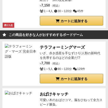
に置いてあれば、そちらのトークンが優先される。
・
ちでダメージ受けとくわ・・・」
7,150
「スコップないから
（税込）
¥
シェルターを作成していないか、自然のシェルターを
イベントカード処理できんけど・・・」
1～4人
30～120分
45件
「ダメージ受
備えた島タイルにキャンプタイルが無い場合は、各キ
けるしかないね・・・」
みたいな感じで常に追い詰め
カートに追加する
ャラクターは負傷を１点ずつ受け取る。
・カードの効
られ続けていきます。
なので、クリアできても達成感
残り1点
果により、キャンブ外で夜フェイズを過ごす場合、島
よりも、何とかクリアできたわ…みたいなしんどさの
タイルに自然シェルターのマークが無い場合は、負傷
この商品を好きな人がおすすめするボードゲーム
方が勝ります。
プレイ時間も結構かかるので、クリア
を１点受ける。また、食料がそのキャラクターシート
できればいいのですが、クリアできないときはしんど
上になければ、さらに負傷を２点受ける。
・保管でき
テラフォーミングマーズ
くてだるいだけで、楽しいかなこのゲーム・・・？と
ない食料は全て捨てる。
・キャラクターシートの特殊
いざ、赤き惑星を手なずけろ!人類の新時代
も思ってしまいますね。
一応、７つのシナリオが入っ
能力の上に置かれた全ての黒マーカーを取り除き、ゲ
を先導するのはどの企業だ!?
ており、一応すべてクリアはしましたが、全然違うシ
7,700
ーム盤の脇に置く。
（税込）
・親マーカーを時計回りに次のプ
¥
ナリオをプレイしてる感はあまりないですね。
例え
1～5人
90～120分
129件
レイヤーに渡す。
以上の手順を繰り返し、以下の条件
ば、お荷物が増えるため食料を+1余計に所持しないと
のいずれかが満たされたら、ゲームは終了となる。
・
デメリットが起こるとか、リソースを奪われる要因が
カートに追加する
シナリオの目的を達成した場合は、ただちに勝利。
・
増えるから難易度が単に上がっているというものと
キャラクターが１人死亡した場合は、ただちに敗
か、何日までにこの道具を作っておかないとクリアで
おばけキャッチ
北。
・シナリオの目的を達成せずに、最後のラウンド
きないとか、難易度が上がると辛くてさらに辛くなる
は終了した場合は、敗北。
可愛い木のおばけコマ。脳をひねって全力ス
・キャンプ／シェルターが
という感じ。シナリオごとにプレイ感が変わるような
ピード勝負。
アクセスできないタイルの上に配置されたら、ただち
面白いギミックがあるという感じでもないですね。
☆