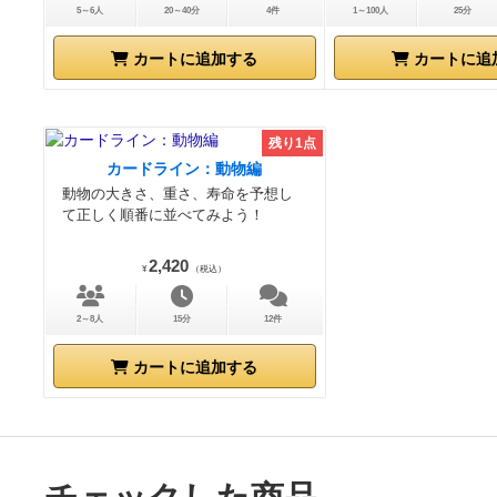
5～6人
20～40分
4件
1～100人
25分
カートに追加する
カートに追
残り1点
カードライン：動物編
動物の大きさ、重さ、寿命を予想し
て正しく順番に並べてみよう！
2,420
¥
（税込）
2～8人
15分
12件
カートに追加する