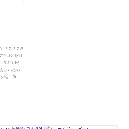
でサクサク進
度で自分を狙
一気に倒そ
えないため、
プを唯一倒せ
惑が混じって
や評価などは