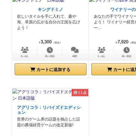
キングドミノ
ワイナリーの
欲しいタイルを手に入れて、森や
あなたの手でワイナリ
海、草原の広がる自分の王国を広げ
よう！ ワイナリー経営
よう！
ー...
3,300
7,920
¥
（税込）
¥
（税
2～4人
15～20分
49件
1～6人
45～90分
カートに追加する
カートに追
残り1点
アグリコラ：リバイズドエディシ
ョン
世界のゲーム界の話題を独占した話
題の農場経営ゲームの改定新版!