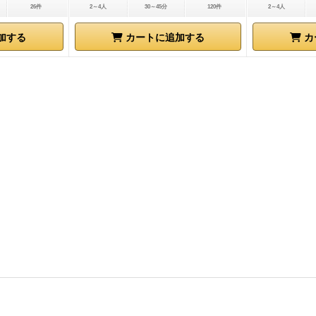
26件
2～4人
30～45分
120件
2～4人
加する
カートに追加する
カ