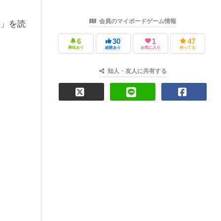
会員のマイボードゲーム情報
さ」を読
6
30
1
47
興味あり
経験あり
お気に入り
持ってる
知人・友人に共有する