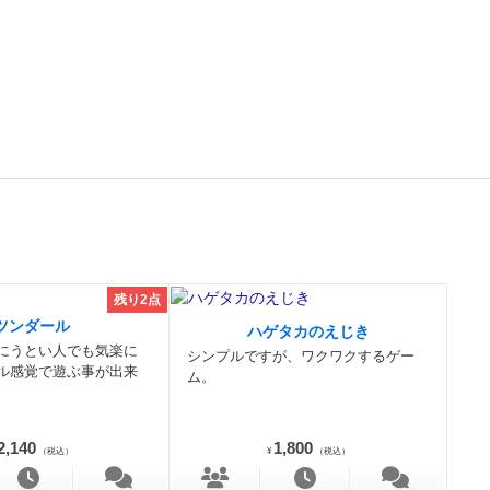
残り2点
ツンダール
ハゲタカのえじき
にうとい人でも気楽に
シンプルですが、ワクワクするゲー
ル感覚で遊ぶ事が出来
ム。
2,140
1,800
（税込）
¥
（税込）