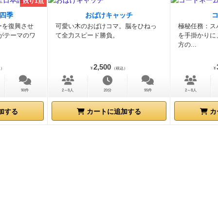
残り1点
四季
おばけキャッチ
ーを復興させ
可愛い木のおばけコマ。脳をひねっ
極秘任務：ス
がテーマのワ
て全力スピード勝負。
を手掛かりに
方の...
2,500
込）
¥
（税込）
¥
90件
2～8人
20分
95件
2～8人
加する
カートに追加する
カ