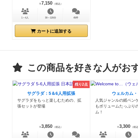
7,150
¥
（税込）
1～4人
30～120分
45件
カートに追加する
この商品を好きな人がお
残り2点
サグラダ：5＆6人用拡張
ウェルカム・
サグラダをもっと楽しむための、拡
人気ジャンルの紙ペン
張セットが登場
もボリュームたっぷり
ム！
3,850
3,300
¥
（税込）
¥
（税