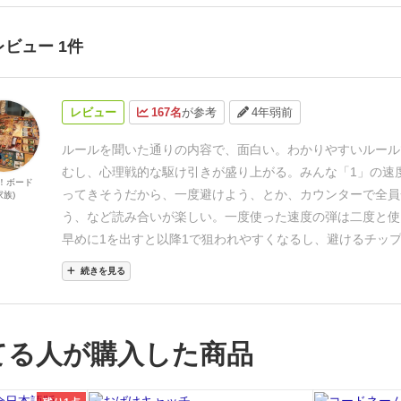
レビュー 1件
レビュー
167名
が参考
4年弱前
ルールを聞いた通りの内容で、面白い。
わかりやすいルール
むし、心理戦的な駆け引きが盛り上がる。
みんな「1」の速
新！ボード
ってきそうだから、一度避けよう、とか、カウンターで全員
族)
う、など読み合いが楽しい。
一度使った速度の弾は二度と使
早めに1を出すと以降1で狙われやすくなるし、避けるチッ
る6の弾丸も使い所が悩ましい。
大人数でやると、様々な思
続きを見る
すごく盛り上がりそう。か
なり気に入りました！
ルール詳細
下記ブログで。
てる人が購入した商品