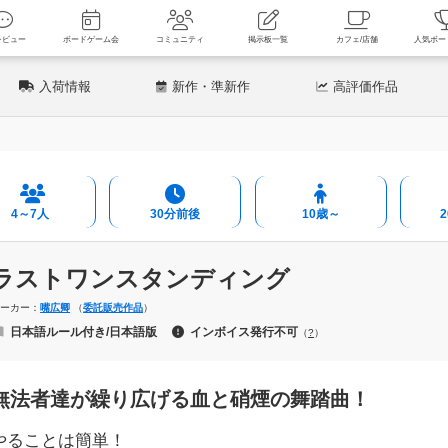
新着レビュー
ボードゲーム会
コミュニティ
掲示板一覧
カフェ
入荷情報
新作
・準新作
高評価
作品
4～7人
30分前後
10歳～
ラストワンスタンディング
メーカー：
嘴広卿
（
委託販売作品
）
日本語ルール付き/日本語版
インボイス発行不可
（
?
）
無法者達が繰り広げる血と硝煙の舞踏曲！
やることは簡単！