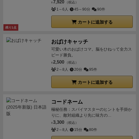
7,920
（税込）
¥
1～6人
45～90分
90件
カートに追加する
残り1点
おばけキャッチ
可愛い木のおばけコマ。脳をひねって全力ス
ピード勝負。
2,500
（税込）
¥
2～8人
20分
95件
カートに追加する
コードネーム
極秘任務：スパイマスターのヒントを手掛か
りに、敵対組織より先に味方の...
3,300
（税込）
¥
2～8人
15分
80件