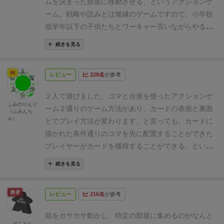
ムを決まった部屋に移動させる、というアクションゲ
したプレイヤーの勝利です。
似たゲームでいうとこの
ーム。
戦略や読みとは無縁のゲームですので、小学校
「ナインタイル」「ゴーゴジェラート」「ドクターエ
低学年以下の子供たちとワーキャー言いながらやるな
ウレカ」「スピードカップ」などのルールです。
ユニ
らあり。大人だけで真剣にやるにはちょっと向かない
ークな点は箱に入っている駒の種類です
ミープルやキ
続きを見る
かな。
幼稚園児には力加減が難しいようでお題の達成
ューブは普通ですが、蜘蛛の玩具や、眼球を模した球
は無理でしたが、コンポーネントの動きは楽しいよう
体、少し長い形をした蛇の駒などが混合しています。
神
レビュー
228名
が参考
で、奇声を発しながら箱を叩き、目玉やクモを暴れさ
箱を傾けては、転がって入口がつっかえたり1縄で思
せていました。
コスパ的には…ですが、単純明快なゲ
ったように運ぶことができないです。
遊んでいて上手
２人で遊びました。
コマと台座を使ったアクションゲ
ームなので、親戚の子供が集まった時のアイスブレイ
ふみのりんぐ
く運べないことにイライラしながらも、誰よりも早く
ーム
２通りのゲーム方法があり、カードの表面と裏面
（ふみんち
クなどには有効かもです。
ゅ）
お題を完成させて「パニックマンション！！」という
とでプレイ方法が変わります。
と言っても、カードに
と、とても気持ちよく出来ています。
あと、箱を傾け
描かれた条件通りのコマを先に配置することができた
トントン叩く微調整が意外と楽しい動きです。他のプ
プレイヤーがカードを獲得することができる。という
レイヤーがトントン叩いていると、部屋に物を入れる
条件は変わりません。
使用するコマが少なかったり、
続きを見る
微調整に聞こえて焦らされます。そこからの
「パニッ
多かったりと難易度を変えることはできます。
丸いか
クマンション」
と言うのもまた気持ちがいいです。
た
ら転がりやすいコマや、角ばって長いから他の部屋に
勇者
だ、飽きますね。
1つ部屋にそれらを収納させるワン
レビュー
216名
が参考
移動させにくいコマなど、コンポーネントはかなりこ
パターンしかないので、展開にヴァリエーションがあ
だわりを感じることができました。
今回は２人でルー
箱をカサカサ動かし、特定の部屋に集めるのがなんと
まりないです。自分が遊んだ時は、中盤の盛り上りが
ルを確認しながら遊んだのですが、お試しプレイ的な
ダニエル