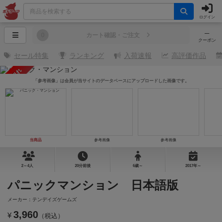
ログイン
─
0
カート確認・ご注文
クーポン
セール特集
ランキング
入荷速報
高評価作品
売り切れ
「参考画像」は会員が当サイトのデータベースにアップロードした画像です。
当商品
参考画像
参考画像
2～4人
20分前後
6歳～
2017年～
パニックマンション 日本語版
メーカー：テンデイズゲームズ
3,960
¥
（税込）