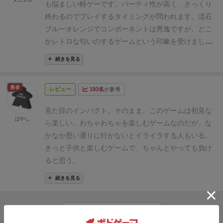
も悩ましい軽ゲーです。
パーティ性が高く、さっくり
ピークで1位と2点差がつくか2点差逃げ切ると遊ぶこ
感じで終わってしまいました。
もっと遊ぶ人数が多け
終わるのでプレイするタイミングが問われます。
流石
とに作業感覚が出てきてしまいました。
だけど、この
れば競い合って面白くなるんじゃないかな。と思いま
ブルーオレンジでコンポーネントは秀逸ですが、どこ
ゲームのアイディアはありそうでなかった感じがして
したので、４人で遊んでみたいですね。
かレトロな匂いのするゲームという印象を受けまし
好きです。
個人的にこのゲームに何か面白そうな要素
た。
を加えるのであれば、箱の中にある八つに区切られた
続きを見る
部屋は均等な作りでない方が面白かったような気がし
ます。ある部屋は小さくて、ある部屋は障害物があっ
勇者
レビュー
193名
が参考
て、ある部屋とある部屋は同じ色の部屋として扱うな
どしたらいかがだったのでしょうか。
もしくは、一位
見た目のインパクト。そのまま。
このゲームは初見な
ばやし
のプレイヤーにはハンデとして硬貨とかお菓子を入れ
ら楽しい。
わちゃわちゃを楽しむゲームなのだが、な
る等もいいかもしれないです。なんでしたら、8面ダ
かなか思い通りに行かないとイライラする人もいる。
イスを箱に入れて指定された部屋の中に収納して部屋
きっと子供と楽しむゲームで、ちゃんとやっても負け
に収納されている物の数と同じダイス目にしないとい
ると思う。
けないぐらいの要素があったらどうでしょうか、それ
続きを見る
は煩雑かな……
遊評☆５
他のレビューを読み込む