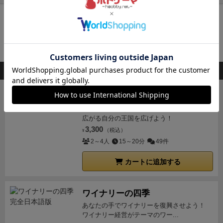
再入荷までお待ち下さい
入荷通知を受け取る
会員登録
後、通知送信先を設定すると入荷通知を受け取れます
このボードゲームを持ってる人が購入した商品
キングドミノ
欲しいタイルを手に入れて、森や海、草原の
広がる自分の王国を広げよう！
3,300
（税込）
¥
2～4人
15～20分
49件
カートに追加する
ワイナリーの四季
あなたの手でワイナリーを復興させよう！
ワイナリー経営がテーマのワー...