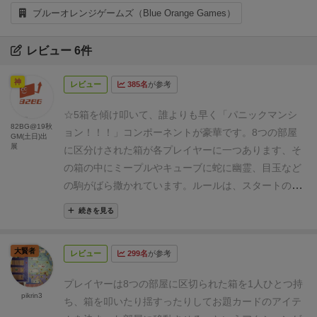
ブルーオレンジゲームズ（Blue Orange Games）
レビュー 6件
神
レビュー
385名
が参考
☆5
箱を傾け叩いて、誰よりも早く「パニックマンシ
82BG@19秋
ョン！！！」
コンポーネントが豪華です。
8つの部屋
GM(土日)出
展
に区分けされた箱が各プレイヤーに一つあります、そ
の箱の中にミープルやキューブに蛇に幽霊、目玉など
の駒がばら撒かれています。
ルールは、スタートの合
図ともに各プレイヤーは見本の「ある部屋」に「駒の
続きを見る
種類や数」というお題が見えるようになっているの
で、その状態を作ります。作り方は箱を傾けて叩くな
大賢者
レビュー
299名
が参考
どします。勿論、箱の中の駒を手で触れてはいけませ
ん。
ある部屋にその駒しか入っていない状態を作った
プレイヤーは8つの部屋に区切られた箱を1人ひとつ持
ら
「パニックマンション！」
と言います。お題の状態
pikrin3
ち、箱を叩いたり揺すったりしてお題カードのアイテ
に最も早く出来たプライヤーに点数が入って5点獲得