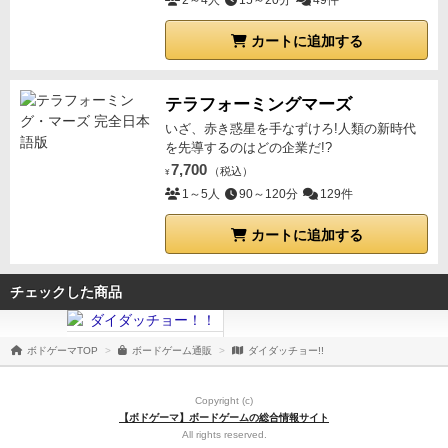
2～4人
15～20分
49件
カートに追加する
テラフォーミングマーズ
いざ、赤き惑星を手なずけろ!人類の新時代
を先導するのはどの企業だ!?
7,700
（税込）
¥
1～5人
90～120分
129件
カートに追加する
チェックした商品
ボドゲーマTOP
ボードゲーム通販
ダイダッチョー!!
Copyright (c)
【ボドゲーマ】ボードゲームの総合情報サイト
All rights reserved.