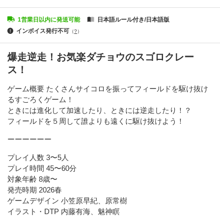
1営業日以内に発送可能
日本語ルール付き/日本語版
インボイス発行不可
（
?
）
爆走逆走！お気楽ダチョウのスゴロクレー
ス！
ゲーム概要 たくさんサイコロを振ってフィールドを駆け抜け
るすごろくゲーム！
ときには進化して加速したり、ときには逆走したり！？
フィールドを５周して誰よりも遠くに駆け抜けよう！
ーーーーーー
プレイ人数 3〜5人
プレイ時間 45〜60分
対象年齢 8歳〜
発売時期 2026春
ゲームデザイン 小笠原早紀、原常樹
イラスト・DTP 内藤有海、魅神瞑