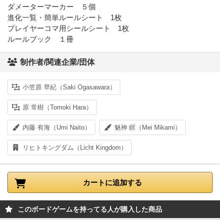
ダメーターマーカー ５個
進化一覧・簡単ルールシート 1枚
プレイヤーコマ用シールシート 1枚
ルールブック １冊
制作者/関連企業/団体
小笠原 早紀（Saki Ogasawara）
原 常樹（Tomoki Hara）
内藤 有海（Umi Naito）
魅神 瞑（Mei Mikami）
リヒトキングダム（Licht Kingdom）
カートに追加する
このボードゲームを持ってる人が購入した商品