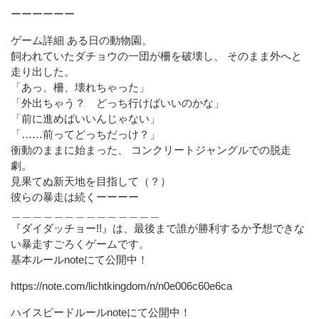
ーーーーーー
ゲーム詳細 ある日の動物園。
飼われていたダチョウの一団が柵を破壊し、 そのまま外へと
走り出した。
「あっ、柵、壊れちゃった」
「外出ちゃう？ どっち行けばいいのかな」
「前に進めばいいんじゃない」
「……前ってどっちだっけ？」
衝動のままに始まった、 コンクリートジャングルでの脱走
劇。
見果てぬ新天地を目指して（？）
彼らの暴走は続くーーーー
＿＿＿＿＿＿＿＿＿＿＿＿＿＿
『ダイダッチョー!!』は、最後まで誰が勝利するか予想できな
い暴走すごろくゲームです。
基本ルールnoteにて公開中！
https://note.com/lichtkingdom/n/n0e006c60e6ca
ハイスピードルールnoteにて公開中！