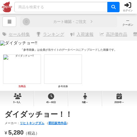
ログイン
─
0
カート確認・ご注文
クーポン
セール特集
ランキング
入荷速報
高評価作品
「参考画像」は会員が当サイトのデータベースにアップロードした画像です。
当商品
参考画像
3～5人
45～60分
8歳～
2026年～
ダイダッチョー！！
メーカー：
リヒトキングダム
（
委託販売作品
）
5,280
¥
（税込）