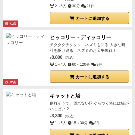
2～5人
30分
21件
カートに追加する
残り1点
ヒッコリー・ディッコリー
チクタクチクタク、ネズミも回る 大きな時
計を駆け巡る、ネズミのお宝争奪戦！
8,800
（税込）
¥
1～4人
60～120分
9件
カートに追加する
残り2点
キャットと塔
倒れそうで、倒れない!? ぐらつく塔には猫が
いっぱい!?
3,300
（税込）
¥
1～5人
15～30分
8件