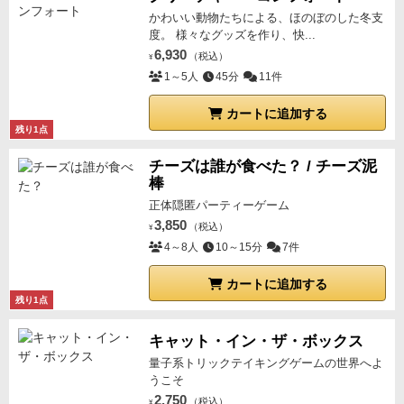
かわいい動物たちによる、ほのぼのした冬支
度。 様々なグッズを作り、快...
6,930
（税込）
¥
1～5人
45分
11件
カートに追加する
残り1点
チーズは誰が食べた？ / チーズ泥
棒
正体隠匿パーティーゲーム
3,850
（税込）
¥
4～8人
10～15分
7件
カートに追加する
残り1点
キャット・イン・ザ・ボックス
量子系トリックテイキングゲームの世界へよ
うこそ
2,750
（税込）
¥