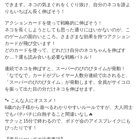
できます。ネコの気まぐれをくぐり抜け、自分のネコを誰よ
りもいちばん長く伸ばそう！
アクションカードを使って戦略的に伸ばそう！
ネコを長くしようとしても思った通りにはいかないのが、こ
のゲームの面白いところ。さまざまな効果を持つアクション
カードが飛び交います！
どのカードを使って、どれだけ自分のネコちゃんを伸ばす
か…？運も読み合いも必要な戦略バトル！
連続でネコを伸ばすと、スーパーのびのびタイムが発動！
「なでなで」カードがプレイヤー人数分連続で出されると、
「スーパーのびのびタイム」が発動します。全員がサイコロ
を振って出た目の分だけネコを伸ばせます。
🐾 こんな人にオススメ！
6歳のお子様から遊べるわかりやすいルールですが、大人同士
でもバチバチに白熱すること間違いなし🔥
サクッと15分で終わるので、ボドゲ会のアイスブレイクにも
ぴったりです！