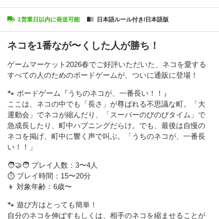
1営業日以内に発送可能
日本語ルール付き/日本語版
ネコを1番なが〜くした人が勝ち！
ゲームマーケット2026春でご好評いただいた、ネコを愛する
すべての人のためのボードゲームが、ついに通販に登場！
🐾 ボードゲーム『うちのネコが、一番長い！！』
ここは、ネコの中でも「長さ」が尊ばれる不思議な町。「大
運動会」でネコが縮んだり、「スーパーのびのびタイム」で
急成長したり、町中ハブニングだらけ。でも、最後は自慢の
ネコを掲げ、町中に響く声で叫ぶ。「うちのネコが、一番長
い！！」
🧑‍🤝‍🧑 プレイ人数：3〜4人
⏱️ プレイ時間：15〜20分
👦 対象年齢：6歳〜
🐾 遊び方はとっても簡単！
自分のネコを伸ばすもしくは、相手のネコを縮ませることが