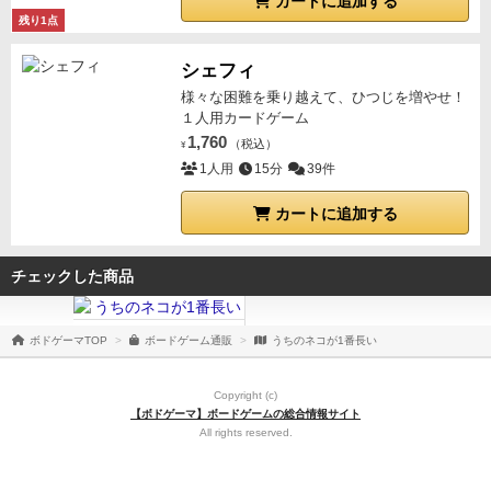
カートに追加する
残り1点
シェフィ
様々な困難を乗り越えて、ひつじを増やせ！
１人用カードゲーム
1,760
（税込）
¥
1人用
15分
39件
カートに追加する
チェックした商品
ボドゲーマTOP
ボードゲーム通販
うちのネコが1番長い
Copyright (c)
【ボドゲーマ】ボードゲームの総合情報サイト
All rights reserved.