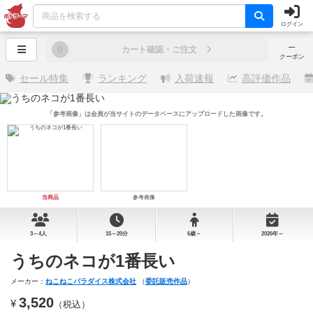
ログイン
─
0
カート確認・ご注文
クーポン
セール特集
ランキング
入荷速報
高評価作品
「参考画像」は会員が当サイトのデータベースにアップロードした画像です。
当商品
参考画像
3～4人
15～20分
6歳～
2026年～
うちのネコが1番長い
メーカー：
ねこねこパラダイス株式会社
（
委託販売作品
）
3,520
¥
（税込）