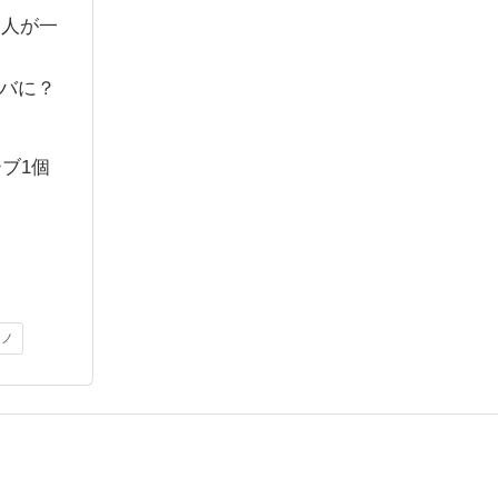
た人が一
ーバに？
ーブ1個
ジノ