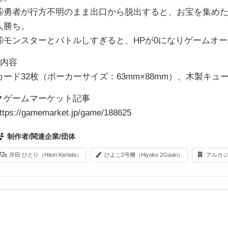
⑤勇者が行方不明のまま出口から脱出すると、お宝を集め
人勝ち。
⑥モンスターとバトルしすぎると、HPが0になりゲームオ
●内容
カード32枚（ポーカーサイズ：63mm×88mm）、木製キュ
▼ゲームマーケット記事
ttps://gamemarket.jp/game/188625
制作者/関連企業/団体
岸田 ひとり（Hitori Kishida）
ひよこ2号機（Hiyoko 2Gouki）
アルカ