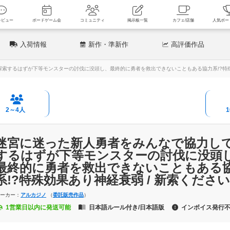
新着レビュー
ボードゲーム会
コミュニティ
掲示板一覧
カフェ
入荷情報
新作
・準新作
高評価
作品
索するはずが下等モンスターの討伐に没頭し、最終的に勇者を救出できないこともある協力系!?特殊効
2～4人
迷宮に迷った新人勇者をみんなで協力し
するはずが下等モンスターの討伐に没頭
最終的に勇者を救出できないこともある
系!?特殊効果あり神経衰弱 / 新索くださ
メーカー：
アルカジノ
（
委託販売作品
）
1営業日以内に発送可能
日本語ルール付き/日本語版
インボイス発行