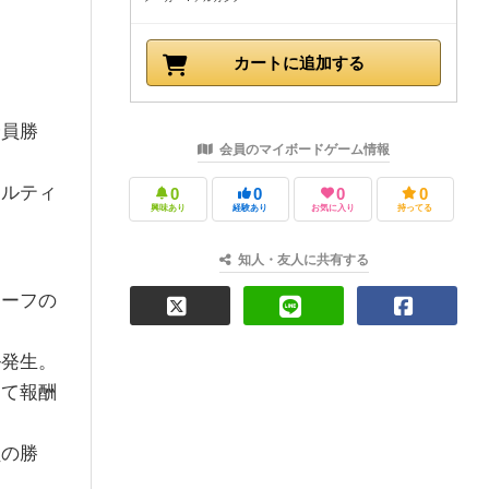
カートに追加する
全員勝
会員のマイボードゲーム情報
マルティ
0
0
0
0
興味あり
経験あり
お気に入り
持ってる
知人・友人に共有する
チーフの
ル発生。
して報酬
員の勝