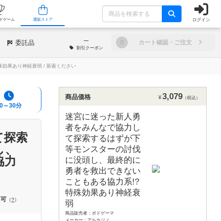
ログイン
/店舗
人気ボードゲーム
通販ストア
─
委託品
0
カート確認・ご注文
割引
クーポン
果あり神経衰弱 / 新索ください
3,079
商品価格
¥
（税込）
10～30分
迷宮に迷った新人勇
者をみんなで協力し
て探索
て探索するはずが下
し、
等モンスターの討伐
協力
に没頭し、最終的に
い
勇者を救出できない
こともある協力系!?
特殊効果あり神経衰
不可
（
?
）
弱
商品販売者：ボドゲーマ
メーカー：アルカジノ