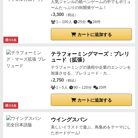
人気ジャンルの紙ペンゲームの中でもボリュ
性の「特殊効果」
前作のPocketにはなかった新要素
ームたっぷりの街開発ゲーム！
が、プレイヤーの計算を狂わせます。
3,300
（税込）
¥
『インタラクティブ死神』：出目が奇数ならカード交
1～100人
25分
26件
換
『インスマウス長屋』：配置済みカードと入れ替え、
カートに追加する
全落語会の勝敗を再判定
残り2点
『積みゲー幽霊』：4以上で手札交換
これらにより、対人戦の「相手が何をしてくるか分か
テラフォーミングマーズ：プレリ
ュード（拡張）
らない不確実性」を、ランダム性＋強制効果で見事に
テラフォーミングの過程や企業のエンジンを
再現しています。
現に私がプレイした際、「よし、年
加速させる、プレリュード・カ...
末に満を持して『芝浜』を出したぞ！」と思った瞬
2,750
（税込）
¥
間、『インタラクティブ死神』が発動。相手に『芝
1～5人
90～120分
20件
浜』を奪われて演じられ、理不尽に負けるというドラ
マが起きました。この、ほぼ必勝のパターンが引っく
カートに追加する
残り2点
り返される異様さ（理不尽さ）こそが、最高に巧妙
で、ゾクゾクしました。
このゲームの少し残念なとこ
ウイングスパン
ろ
ルールブックが同梱されていない（Web参照）
コス
美しいイラストで遊ぶ、鳥集めをテーマにし
トカットやパッケージを極限まで抑えるためとはい
たボードゲーム!