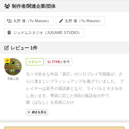
制作者/関連企業/団体
丸野 優（Yu Maruno）
丸野 優（Yu Maruno）
ジュゲムスタジオ（JUGAME STUDIO）
レビュー 1件
神
レビュー
274名
が参考
元々大好きな作品『真打』のソロプレイ可能版が、さ
手動人形
らに凄まじいブラッシュアップを遂げていました。
プ
レイヤーは若手の落語家となり、ライバルとネタを出
し合います。季節に応じた8回の落語会の中で、
噺（はなし）を高座にかけ
称号を集め
続きを見る
寄席を最も盛り上げた者が勝者となります。
一見、風
流なテーマゲームに見えますが、その実態はガチガチ