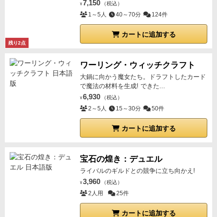
え、ルールを読むためにインターネット環境が必要な
7,150
（税込）
¥
のは少々残念です（とはいえ、10分ほど読み込めばす
1～5人
40～70分
124件
っと頭に入っていく美しい導線ですが）。
スリーブと
カートに追加する
パッケージのジレンマ
カードが主体のコンポーネント
残り2点
ゆえの宿命ですが、カードを保護するためにスリーブ
に入れると、元々のコンパクトなパッケージに収まら
ワーリング・ウィッチクラフト
なくなってしまいます。（尤も、カードサイズが特殊
大鍋に向かう魔女たち。ドラフトしたカード
すぎた初代『真打』の苦労に比べれば、贅沢な悩みで
で魔法の材料を生成! できた...
はあるのですが……！）
6,930
まとめ：1人で編み上げる、
（税込）
¥
完璧な「一席」
2～5人
元々あった「落語の要素」を見事に抽
15～30分
50件
象化した粋なイラストや、ルールそのもののシンプル
カートに追加する
さはシリーズ共通の魅力として健在です。
その上で、
ソロプレイ可能なトリックテイキングという特異性
追加コンポーネント（ダイス）のノイズを感じさせな
宝石の煌き：デュエル
いゲーム性
ライバルのギルドとの競争に立ち向かえ!
数々の条件戦がもたらす深い戦略性
3,960
（税込）
¥
が見事に融合した、実に入り組んだ、そして見事な作
2人用
25件
品でした。
トリテに悲喜こもごもがあるかた、そして
「制限の中で最適解を叩き出すパズル」が好きな方に
カートに追加する