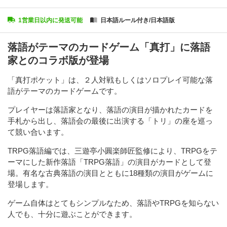
1営業日以内に発送可能
日本語ルール付き/日本語版
落語がテーマのカードゲーム「真打」に落語
家とのコラボ版が登場
「真打ポケット」は、２人対戦もしくはソロプレイ可能な落
語がテーマのカードゲームです。
プレイヤーは落語家となり、落語の演目が描かれたカードを
手札から出し、落語会の最後に出演する「トリ」の座を巡っ
て競い合います。
TRPG落語編では、三遊亭小圓楽師匠監修により、TRPGをテ
ーマにした新作落語「TRPG落語」の演目がカードとして登
場。有名な古典落語の演目とともに18種類の演目がゲームに
登場します。
ゲーム自体はとてもシンプルなため、落語やTRPGを知らない
人でも、十分に遊ぶことができます。