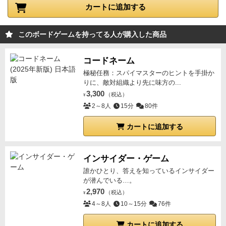
の条件戦が絡み合うトリックテイキング（トリテ）。
カートに追加する
しかも、本来ソロプレイが成立しないはずのこのジャ
ンルを、見事な仕掛けで「1人極上パズル」へと昇華
このボードゲームを持ってる人が購入した商品
させていました。
このゲームの好きなところ
1. 落語と
いう衣をまとった「トリックテイキング」
本作の最大
コードネーム
の魅力は、「トリテの複雑なシステムが、落語のテー
極秘任務：スパイマスターのヒントを手掛か
マと完璧にシンクロしている点」に尽きます。
カード
りに、敵対組織より先に味方の...
の数値はすべてユニークで、それぞれに「滑稽噺」
3,300
（税込）
¥
「人情噺」「怪談」といったスート（色）が存在しま
2～8人
15分
80件
す。落語の大ネタほど数値が高く、前座噺は低いた
カートに追加する
め、「『牛ほめ』と『芝浜』だったら、どっちがトリ
（勝利）を取るか」が直感的にわかります。初心者に
は見えにくい「勝ちどころ」が、テーマのおかげで自
インサイダー・ゲーム
然と見えてきます。
さらに、以下の要素がトリテのシ
誰かひとり、答えを知っているインサイダー
ステムと見事に合致しています。
が潜んでいる…。
夏の怪談噺は＋1点 ＝「トリックボーナス」の概念
2,970
（税込）
¥
季節の演目で称号獲得 ＝「マストフォロー」への動機
4～8人
10～15分
76件
付け
ジャンルを揃えるとボーナス ＝「セットコレクショ
カートに追加する