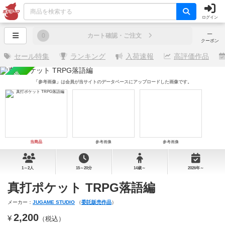
ログイン
─
0
カート確認・ご注文
クーポン
セール特集
ランキング
入荷速報
高評価作品
再入荷
「参考画像」は会員が当サイトのデータベースにアップロードした画像です。
当商品
参考画像
参考画像
1～2人
15～20分
14歳～
2026年～
真打ポケット TRPG落語編
メーカー：
JUGAME STUDIO
（
委託販売作品
）
2,200
¥
（税込）