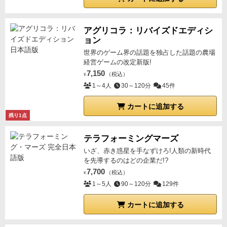
ン」
ボードゲームの初心者が忌み嫌い、上級者が好むトリ
アグリコラ：リバイズドエディシ
テの「複雑な条件戦」を、落語というテーマが見事に
ョン
受け止めています。
2. 戦略としての「意味がある負け
世界のゲーム界の話題を独占した話題の農場
方」
普通のトリテ以上に、「負けること」に強い意味
経営ゲームの改定新版!
があるのも特徴的です。
トリを取った（トリックの勝
7,150
（税込）
¥
者）プレイヤーほどカードの補充が後回しになるシス
1～4人
30～120分
45件
テムのため、「ここぞという本番で勝つために、今は
カートに追加する
あえて美しく負ける」という場作りが重要になりま
残り1点
す。
これがソロプレイ（変則ドラフト）になると、さ
らにカウンティングによる「勝敗のコントロール」が
テラフォーミングマーズ
肝となり、脳のメモリをフル活用させられます。
3. ト
いざ、赤き惑星を手なずけろ!人類の新時代
リックで負けても勝てる「セットコレクション」
ボー
を先導するのはどの企業だ!?
7,700
ナス要素である「称号」の獲得条件には、以下のよう
（税込）
¥
1～5人
90～120分
129件
なものが含まれます。
特定の噺のジャンルを演じる（スートを集める）
カートに追加する
点数の低い噺をあえてかける（弱いカードを出す）
これにより、「トリック（勝負）には負けているの