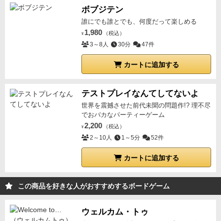
に、全体の得点（評価）では勝っている」という不思
ボブジテン
議な状況がゲームをさらに面白くさせています。
「成
誰にでも誰とでも、何度だって楽しめる
立しないはずのソロゲーム」を成立させている異様さ
1,980
（税込）
¥
トリックテイキングとは、本質的に「相手の手札と意
3～8人
30分
47件
思決定を読む」ゲームです。相手が何を持っている
カートに追加する
か、どのタイミングで勝ちに来るかという「他者との
心理戦」が核にあるため、本来はソロプレイが最も成
立しにくいジャンルです。
ところが本作は、その読み
テストプレイなんてしてないよ
合いの代替物を「変態的（褒め言葉）」な2つの仕掛
世界を震撼させた前代未聞の問題作!? 理不尽
でおバカなパーティーゲーム
けで成立させています。
① オートマ（AI）ではな
2,200
（税込）
く“スコアアタック”で縛る
¥
ソロモードは、ライバルに
2～10人
1～5分
52件
勝つこと以上に「自分の得点をどこまで伸ばせるか」
という、自分自身との極限の戦いになります。「どの
カートに追加する
落語会でどの演目を出すか」「季節ボーナスをどう拾
うか」が複雑に絡み合うため、「このシナリオでは全
この商品を好きな人がおすすめするボードゲーム
力で勝ちに行く」「ここは勝ち数をコントロールす
る」というジレンマが、1人プレイでも完璧に再現さ
ウェルカム・トゥ
れています。
② 『TRPG落語編』がもたらす、不確実