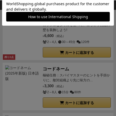
このボードゲームを持ってる人が購入した商品
アズール
カラフルなタイルを並べて、エヴォラ宮殿の
壁を装飾しよう!
6,600
（税込）
¥
2～4人
30～45分
120件
カートに追加する
残り2点
コードネーム
極秘任務：スパイマスターのヒントを手掛か
りに、敵対組織より先に味方の...
3,300
（税込）
¥
2～8人
15分
80件
カートに追加する