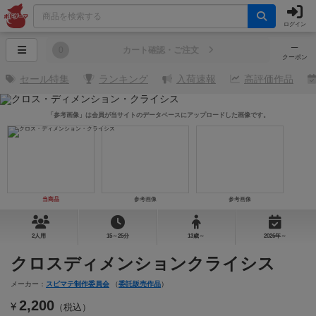
ログイン
─
0
カート確認・ご注文
クーポン
セール特集
ランキング
入荷速報
高評価作品
「参考画像」は会員が当サイトのデータベースにアップロードした画像です。
当商品
参考画像
参考画像
2人用
15～25分
13歳～
2026年～
クロスディメンションクライシス
メーカー：
スピマテ制作委員会
（
委託販売作品
）
2,200
¥
（税込）