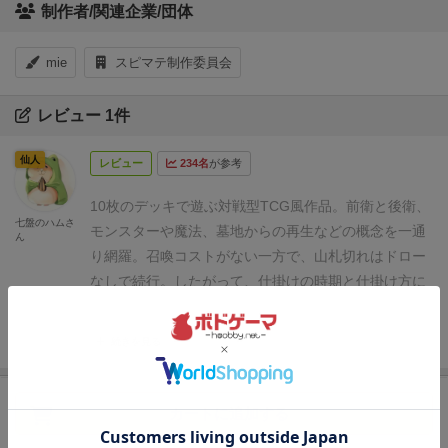
制作者/関連企業/団体
mie
スピマテ制作委員会
レビュー 1件
仙人
レビュー
234名
が参考
10枚のデッキで遊ぶ対戦型TCG風作品。
前衛と後衛、
七盤のハムさ
モンスターや魔法、墓地からの再生などの概念を一通
ん
り網羅。
召喚コストがない一方で、山札切れはドロー
なしで続行。
したがって、仕掛けの時期と仕掛け方に
集中してプレイできる点が魅力です。
続きを見る
カートに追加する