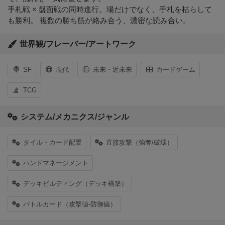
手札戦 × 盤面戦の同時進行。場だけでなく、手札を枯らして
も勝利。 複数の勝ち筋が絡み合う、濃密な読み合い。
世界観/フレーバー/アートワーク
SF
現代
未来・近未来
カードゲーム
TCG
システム/メカニクス/ジャンル
タイル・カード配置
直接攻撃（強奪/破壊）
ハンドマネージメント
デッキビルディング（デッキ構築）
バトルカード（攻撃値-防御値）