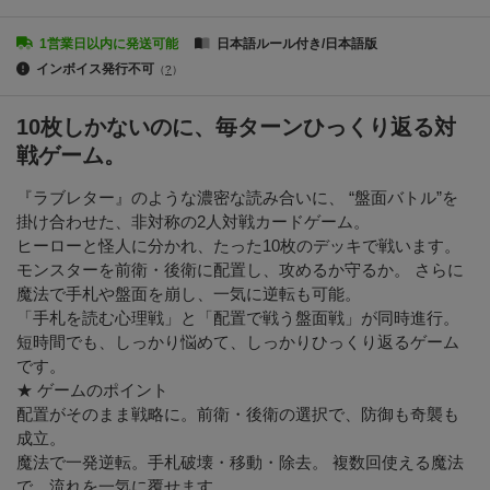
1営業日以内に発送可能
日本語ルール付き/日本語版
インボイス発行不可
（
?
）
10枚しかないのに、毎ターンひっくり返る対
戦ゲーム。
『ラブレター』のような濃密な読み合いに、 “盤面バトル”を
掛け合わせた、非対称の2人対戦カードゲーム。
ヒーローと怪人に分かれ、たった10枚のデッキで戦います。
モンスターを前衛・後衛に配置し、攻めるか守るか。 さらに
魔法で手札や盤面を崩し、一気に逆転も可能。
「手札を読む心理戦」と「配置で戦う盤面戦」が同時進行。
短時間でも、しっかり悩めて、しっかりひっくり返るゲーム
です。
★ ゲームのポイント
配置がそのまま戦略に。前衛・後衛の選択で、防御も奇襲も
成立。
魔法で一発逆転。手札破壊・移動・除去。 複数回使える魔法
で、流れを一気に覆せます。