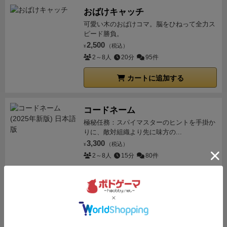
おばけキャッチ
可愛い木のおばけコマ。脳をひねって全力ス
ピード勝負。
2,500
（税込）
¥
2～8人
20分
95件
カートに追加する
コードネーム
極秘任務：スパイマスターのヒントを手掛か
りに、敵対組織より先に味方の...
3,300
（税込）
¥
2～8人
15分
80件
カートに追加する
インサイダー・ゲーム
誰かひとり、答えを知っているインサイダー