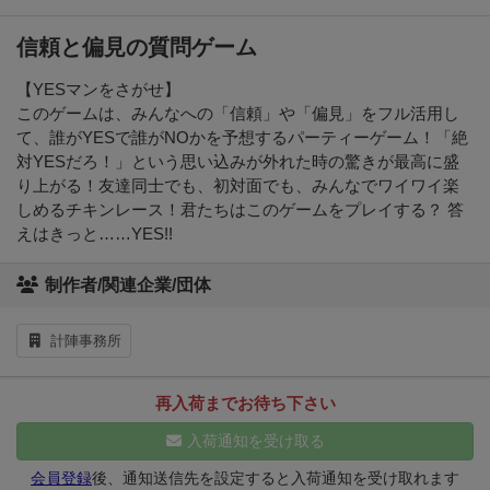
信頼と偏見の質問ゲーム
【YESマンをさがせ】
このゲームは、みんなへの「信頼」や「偏見」をフル活用し
て、誰がYESで誰がNOかを予想するパーティーゲーム！「絶
対YESだろ！」という思い込みが外れた時の驚きが最高に盛
り上がる！友達同士でも、初対面でも、みんなでワイワイ楽
しめるチキンレース！君たちはこのゲームをプレイする？ 答
えはきっと……YES!!
制作者/関連企業/団体
計陣事務所
再入荷までお待ち下さい
入荷通知を受け取る
会員登録
後、通知送信先を設定すると入荷通知を受け取れます