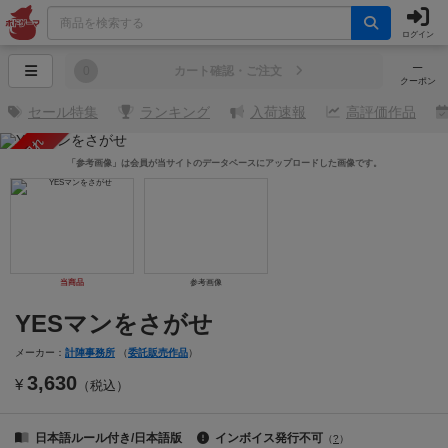
ログイン
─
0
カート確認・ご注文
クーポン
セール特集
ランキング
入荷速報
高評価作品
売り切れ
「参考画像」は会員が当サイトのデータベースにアップロードした画像です。
当商品
参考画像
YESマンをさがせ
メーカー：
計陣事務所
（
委託販売作品
）
3,630
¥
（税込）
日本語ルール付き/日本語版
インボイス発行不可
（
?
）