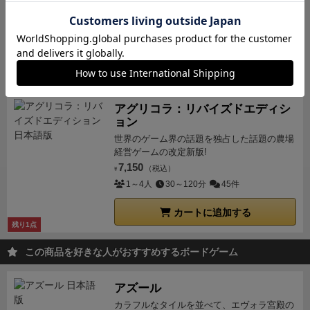
が潜んでいる…。
2,970
（税込）
¥
4～8人
10～15分
76件
カートに追加する
アグリコラ：リバイズドエディシ
ョン
世界のゲーム界の話題を独占した話題の農場
経営ゲームの改定新版!
7,150
（税込）
¥
1～4人
30～120分
45件
カートに追加する
残り1点
この商品を好きな人がおすすめするボードゲーム
アズール
カラフルなタイルを並べて、エヴォラ宮殿の