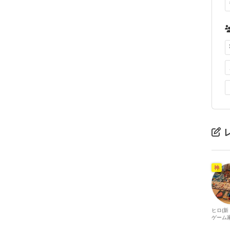
神
ヒロ(
ゲーム家