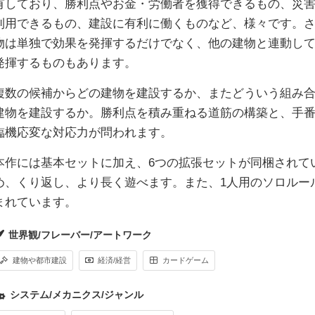
有しており、勝利点やお金・労働者を獲得できるもの、災
利用できるもの、建設に有利に働くものなど、様々です。
物は単独で効果を発揮するだけでなく、他の建物と連動し
発揮するものもあります。
複数の候補からどの建物を建設するか、またどういう組み
建物を建設するか。勝利点を積み重ねる道筋の構築と、手
臨機応変な対応力が問われます。
本作には基本セットに加え、6つの拡張セットが同梱されて
め、くり返し、より長く遊べます。また、1人用のソロルー
まれています。
世界観/フレーバー/アートワーク
建物や都市建設
経済/経営
カードゲーム
システム/メカニクス/ジャンル