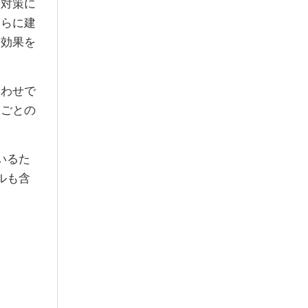
害対策に
さらに建
て効果を
合わせで
番ごとの
いるた
ルも含