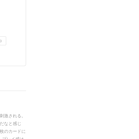
H）
刺激される。
だなと感じ
枚のカードに