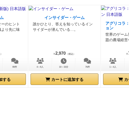
ム
インサイダー・ゲーム
アグリコラ
ターのヒント
誰かひとり、答えを知っているイン
ョン
織より先に味
サイダーが潜んでいる…。
世界のゲーム
題の農場経営
2,970
込）
¥
（税込）
¥
80件
4～8人
10～15分
76件
1～4人
加する
カートに追加する
カ