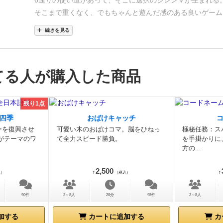
6通りの使い道があって、そこに選択のジレンマが生まれる
そこまで重くなく、でもちゃんと遊んだ感のある良いゲーム
た。
災害をどこのタイミングで手番を犠牲にして守っていく
続きを見る
るのかも大事ですね。
他プレイヤーに悪影響を与えるちょい
るところだけ若干気になる人はいるかもですが、特定のプレ
するのではなく他プレイヤー全員への攻撃だし、インタラク
てる人が購入した商品
なってまぁ良いかなという感じ。
家族の感想や評価などは下
残り1点
四季
おばけキャッチ
ーを復興させ
可愛い木のおばけコマ。脳をひねっ
極秘任務：ス
がテーマのワ
て全力スピード勝負。
を手掛かりに
方の...
2,500
込）
¥
（税込）
¥
90件
2～8人
20分
95件
2～8人
加する
カートに追加する
カ