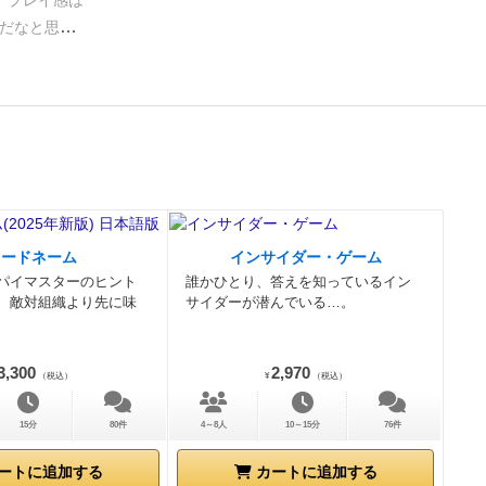
。
プレイ感は
だなと思っ
のかを見極め
ちょい出てく
イヤーを攻撃
ションが多く
記で。
コードネーム
インサイダー・ゲーム
パイマスターのヒント
誰かひとり、答えを知っているイン
、敵対組織より先に味
サイダーが潜んでいる…。
3,300
2,970
（税込）
¥
（税込）
15分
80件
4～8人
10～15分
76件
ートに追加する
カートに追加する