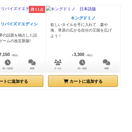
残り1点
キングドミノ
：リバイズドエディシ
欲しいタイルを手に入れて、森や
海、草原の広がる自分の王国を広げ
界の話題を独占した話
よう！
ゲームの改定新版!
7,150
3,300
（税込）
¥
（税込）
30～120分
45件
2～4人
15～20分
49件
ートに追加する
カートに追加する