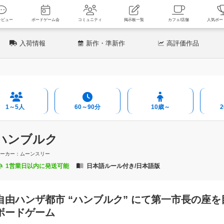
新着レビュー
ボードゲーム会
コミュニティ
掲示板一覧
カフェ
入荷情報
新作
・準新作
高評価
作品
1～5人
60～90分
10歳～
ハンブルク
メーカー：ムーンスリー
1営業日以内に発送可能
日本語ルール付き/日本語版
自由ハンザ都市 “ハンブルク” にて第一市長の座を
ボードゲーム