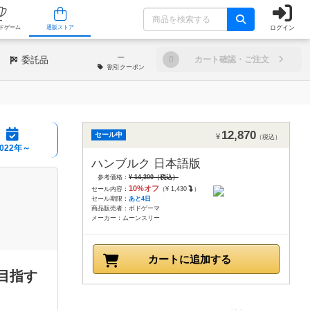
ログイン
/店舗
人気ボードゲーム
通販ストア
─
委託品
0
カート確認・ご注文
割引
クーポン
12,870
セール中
¥
（税込）
2022年～
ハンブルク 日本語版
参考価格：
¥ 14,300（税込）
10%オフ
セール内容：
（¥ 1,430
）
セール期限：
あと4日
商品販売者：ボドゲーマ
メーカー：ムーンスリー
カートに追加する
目指す