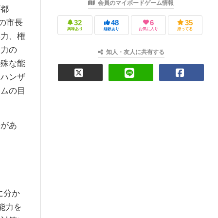
会員のマイボードゲーム情報
ザ都
の市長
32
48
6
35
興味あり
経験あり
お気に入り
持ってる
響力、権
協力の
知人・友人に共有する
特殊な能
由ハンザ
ームの目
があ
に分か
能力を