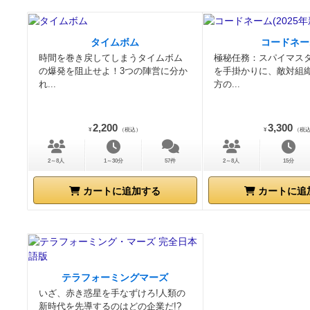
タイムボム
コードネー
時間を巻き戻してしまうタイムボム
極秘任務：スパイマス
の爆発を阻止せよ！3つの陣営に分か
を手掛かりに、敵対組
れ...
方の...
2,200
3,300
¥
（税込）
¥
（税
2～8人
1～30分
57件
2～8人
15分
カートに追加する
カートに追
テラフォーミングマーズ
いざ、赤き惑星を手なずけろ!人類の
新時代を先導するのはどの企業だ!?