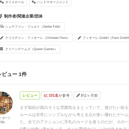
ダイスロール
ハンドマネージメント
制作者/関連企業/団体
シュテファン・フェルト（Stefan Feld）
クリスチャン・フィオーレ（Christian Fiore）
フィオーレ GmbH（Fiore Gmb
クイーンゲームズ（Queen Games）
レビュー 1件
レビュー
101名
が参考
約1ヶ月前
まず箱絵が面白そうな雰囲気をまとっていて、遊びたい欲を
ルールは非常にシンプルながら考える点が多い優れたゲーム
新！ボード
た。
全てのアクションに手札のカードを使うのだが、その一
族)