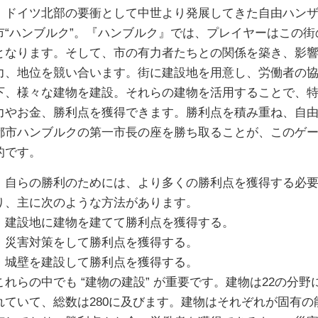
ドイツ北部の要衝として中世より発展してきた自由ハン
市“ハンブルク”。『ハンブルク』では、プレイヤーはこの街
となります。そして、市の有力者たちとの関係を築き、影
力、地位を競い合います。街に建設地を用意し、労働者の
下、様々な建物を建設。それらの建物を活用することで、
力やお金、勝利点を獲得できます。勝利点を積み重ね、自
都市ハンブルクの第一市長の座を勝ち取ることが、このゲ
的です。
自らの勝利のためには、より多くの勝利点を獲得する必要
り、主に次のような方法があります。
・建設地に建物を建てて勝利点を獲得する。
・災害対策をして勝利点を獲得する。
・城壁を建設して勝利点を獲得する。
これらの中でも “建物の建設” が重要です。建物は22の分野
れていて、総数は280に及びます。建物はそれぞれが固有の