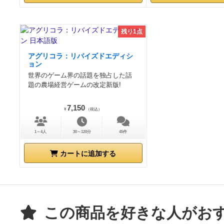
残り1点
アグリコラ：リバイズドエディシ
ョン
世界のゲーム界の話題を独占した話
題の農場経営ゲームの改定新版!
7,150
¥
（税込）
1～4人
30～120分
45件
カートに追加する
この商品を好きな人がお