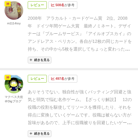
ド》の獲得時に併せて《小瓶》が入手できる任意アク
神
ムは、あんまりないこともあり、拡張も遊んだことな
レビュー
508名
が参考
ッティングの際に後手番がどちらかを選ぶ。プレイ人
ションがあるのですがカードに記載がないのでついつ
かったので、このタイミングででたら、それはそれで
数によってバッティングする確率も増え、悩ましさが
い忘れそうになるので【注意】です。
4人以上メンツ
2008年 アラカルト・カードゲーム賞 2位。2008
気になる（笑）
弱点は、バッティング系なので、仕方
変わってくるのも面白いポイント。
④後手番のバッテ
m1114toy
がそろうなら買って間違いなし！の名作です
年 ドイツ年間ゲーム大賞 最終ノミネート。
デザイ
ないのだが、MAXプレイ人数の5人でないと面白さの
ィング宣言時、さらに後手番の人がアクションか支持
ナーは『ブルームサービス』『アイルオブスカイ』の
真価が発揮されないところ。他の人数で遊ぶと、評価
を宣言する前に有無を言っちゃう時が多々ありました
アンドレアス・ペリカン。
各自が12枚の同じカードを
がかなり下がるのは間違いないだろう。
まとめると、
ので、初プレイの方とはひと手番ずつゆっくりプレイ
持ち、その中から5枚を選択してちょっと変わったト
5人でやりごたえのある中量級ゲームがやりたいとき
するのがおすすめです。
ブルームサービス
とどちらを
リックテイキングをおこなう。
＜カード＞
1 緑 3枚
に選択肢としてありといった感じかな。
いずれにせ
買うか悩んでいたが、よりシンプルそうなこちらを購
続きを見る
緑、白、赤の資源をもらう。
2 青 3枚
資源を売って
よ、このゲームを今の時代に日本語版を出した覚悟を
入。
言語依存が高くカードプレイ時に名前を宣言する
vpをもらう。
3 黄 3枚
資源を売ってお金をもら
感じるゲームなので、ユーロゲームが好きだけど、や
ので、名前だけでも日本語化しておいた方が良いか
神
レビュー
497名
が参考
う。 お金を売って資源をもらう。
vpをもらう。
4
ったことない人は試しにやってみるのもいいんじゃな
も。
赤 2枚
プレイヤーがもっているお金の
1/3をもら
いでしょうか。
ありそうでない。独自性が強くバッティング回避と強
う。
プレイヤーがもっている資源
の1/4をもら
マクベス大佐
気と弱気で悩む名作ゲーム。
【ざっくり解説】
12の
＠Digブログ
う。
5 灰 1枚
ランダムにカードをめくって上記
役職の役割を駆使してリソースを獲得したり、それを
1,2,3あたりの効果をもらう。
スタピーは5枚カードの
得点に変換していくゲームです。
役職は被らない方が
内1枚を強気（効果が強い）で出さなければ
ならな
旨味があるので、
上手に役職被りを回避したいゲーム
い。次の人はスタピーと同じカードがなければパスを
です。
役職の能力には大雑把に言えば
強気
のものと
宣言する
。
ある場合（マストフォロー）は強気か弱気
続きを見る