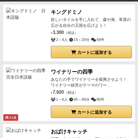
が乏しくなってしまうことですね。こればっかりは仕
方ありません。
最低でも4人は欲しいです。
【個人的
キングドミノ
な評価】
要求プレイヤースキルが高い事をきちんと
欲しいタイルを手に入れて、森や海、草原の
頭に入れた上で楽しめば、非常に良いゲームだと思い
広がる自分の王国を広げよう！
ます。
なかなか多人数で集まる機会が得られず、
プレ
3,300
（税込）
¥
イ回数は10回前後にとどまりますが、
お気に入りのゲ
2～4人
15～20分
49件
ームです。
中でもバッティング（被り回避）と強気
カートに追加する
と弱気の2択が悩ましいリスク管理ゲームという、唯
一無二のゲーム性を持っているのは強みだと思いま
す。
機会さえあれば月に1度はプレイしたいと思って
ワイナリーの四季
います。
【アレアの宝箱付属のアミュレット拡張につ
あなたの手でワイナリーを復興させよう！
いて】
個人的には5人未満のゲームなら必須だと思
ワイナリー経営がテーマのワー...
7,920
います。
最終手番の人の圧倒的有利を崩して、最後ま
（税込）
¥
1～6人
45～90分
90件
で2択を悩ましいものにする良拡張だと思います。
こ
のゲームが好きなら「アレアの宝箱」の拡張はマスト
カートに追加する
アイテムかもしれません。
残り1点
おばけキャッチ