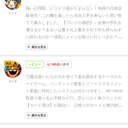
ゲーム大賞「ブルームサービス」の元ネタ（という
熱い心理戦、ヒリヒリ感がたまらない！
奇跡の日本語
か、カードゲーム版といったほうがよいか）でもある
イシド
版発売！この機を逃したら当分入手出来ないと思い慌
作品で、当時は2016年エキスパートゲーム大賞「アイ
てて購入しました。
【プレイの感想】
＞自身の手札を
ルオブスカイ」の2年連続大賞受賞のコンビであるプ
通せるか？あるいは覆され上書きされて何も得られず
フィスターとアンドレアスペリカンが活躍していた時
に終わるのか？強気にメインを取りに行くべきか？い
代が懐かしく、このゲームはペリカン1人の作品とな
や今回は1回しゃがんでサポートに回るか？
各プレー
る。
やることは、カードを伏せて出して、バッティン
続きを見る
ヤーの手元に公開されている資源や資金、過去ラウン
グしたら弱い効果、バッティングしなかったら強い効
ドの流れを踏まえ自身がスタPのターンではどのカー
果を発動するというのが主軸でセットコレクションを
仙人
レビュー
545名
が参考
ドを《打つのか》、スタP以外ならば何のカードが来
するというゲームで、通常、バッティング系はバッテ
るのか予想して《どう受けるのか》。
毎ターンの立ち
ィングしたら出せないというものがほとんどの中、少
①魔法使いたちの力を借りて薬を調合するテーマのカ
回りに悩んで悩んで…マジ窒息しそうになります
カツオ
し弱いが効果を発動できるというのが斬新で、今も同
ードゲーム。バッティング要素とリソースマネジメン
（苦）
でも読みが当たって
手札が通った時は「超快
様なゲームはほとんどないと思う。
当時は面白いが、
ト要素に特化したシステムが分かりやすく、45〜60分
感」（気持ちイイ〜）！
ポーカーの様なヒリヒリとし
そこまで名作か？と思っていた（多分、当時、特殊効
程度で遊べるお手軽さが◎。
②とにかく毎ラウンドの
た心理戦が堪能出来る《噂通りの名作》です。
【留意
果が多いゲームが嫌いだったからかも）が、18年ぶり
【
カード選び
】が面白い。12枚どのカードも魅力的
すべきは…】
①3人〜プレイ可能ですがバッティング
のリメイクで、今となっても、同じようなシステムの
で、絶対通したいカードや捨てカード、裏をとって...
の妙を楽しむゲームなので
人数は最低4人は欲しい
。
続きを見る
ゲームはあまりないので、久々に遊んでみたくもなっ
と考えるのが超楽しい。
③カードには【
アクションと
ベストは5〜6人
（6人は拡張込時）
②《魔法釜カー
たのが正直なところ。バッティングで戦略性高いゲー
支持
】の2種類の効果を持っているのが特徴的で、バ