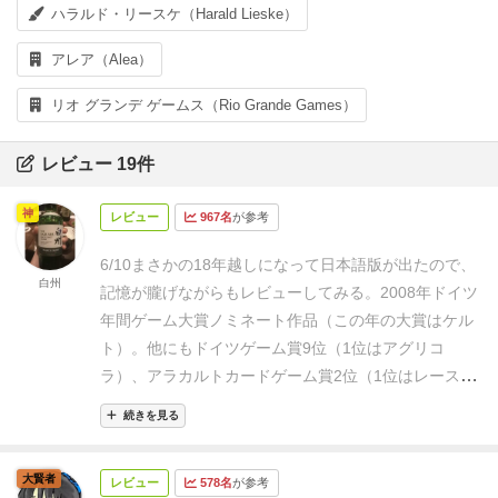
ハラルド・リースケ（Harald Lieske）
アレア（Alea）
リオ グランデ ゲームス（Rio Grande Games）
レビュー 19件
神
レビュー
967名
が参考
6/10
まさかの18年越しになって日本語版が出たので、
白州
記憶が朧げながらもレビューしてみる。
2008年ドイツ
年間ゲーム大賞ノミネート作品（この年の大賞はケル
ト）。
他にもドイツゲーム賞9位（1位はアグリコ
ラ）、アラカルトカードゲーム賞2位（1位はレースフ
ォーザギャラクシー）と中々の成績を持つが、1番で
続きを見る
はなかったこともふまえ、たしかに戦略性の高いバッ
ティングが肝で、面白いのだが、なにかあと1つ欲し
大賢者
レビュー
578名
が参考
かった印象が残っているゲーム。
2015年エキスパート