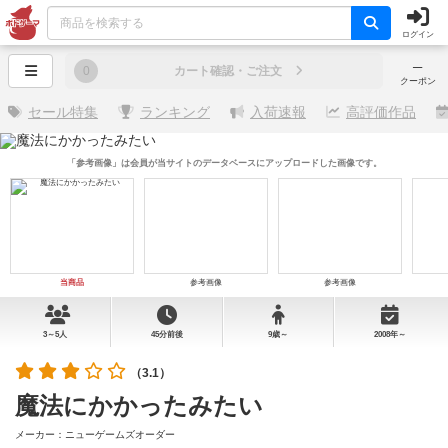
ログイン
─
0
カート確認・ご注文
クーポン
セール特集
ランキング
入荷速報
高評価作品
「参考画像」は会員が当サイトのデータベースにアップロードした画像です。
当商品
参考画像
参考画像
3～5人
45分前後
9歳～
2008年～
（3.1）
魔法にかかったみたい
メーカー：ニューゲームズオーダー