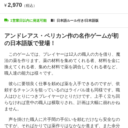
2,970
¥
（税込）
1営業日以内に発送可能
日本語ルール付き/日本語版
アンドレアス・ペリカン作の名作ゲームが初
の日本語版で登場！
このゲームでは、プレイヤーは12人の職人の力を借り、魔
法の薬を作ります。薬の材料を集めてくれる者、材料を金に
換えてくれる者、集めた材料で薬を調合してくれる者など、
職人達の能力は様々です。
彼らに要領良く仕事を頼めば薬を入手できるのですが、依
頼するチャンスを狙っているのはライバル達も同様です。職
人はひとりにつきプレイヤーひとりだけです。上手く立ち回
らなければ意中の職人は横取りされ、計画は大幅に崩れかね
ません。
声を掛けた職人に片手間の手伝いを頼むだけなら安全なの
ですが、そればかりでは薬作りはなかなか進まず、また余分