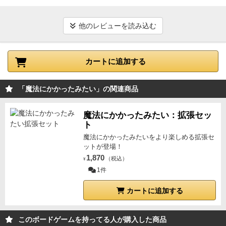
弱気
のものがあります。
ざっくり行きますが、
強気
を選択する。弱気選択の場合は小さい効果は絶対もら
の効果は
ハイリスク＆ハイリターン
です。
弱気
の効果
える。強気の場合は大きい効果をもらえるが、次の人
は
ローリスク＆ローリターン
となっております。
この
他のレビューを読み込む
が同じカードを強気で出したら効果は何もなくなる。
強気
と
弱気
の上手な見極めと役職選択が重要なリスク
全員が5枚だしたら1ラウンド終了。また12枚の中から
管理ゲームです。
【長所】
他に類を見ないシステ
5枚を選択してラウンドを始める。 場に出ているVP
カートに追加する
ムでしょう。
役割被りを回避しつつ、強気のアクショ
カードは最初はいないがカラスの絵がかかれているも
ンをできるだけ通す
基本はシンプルなゲーム性で
のがある。 このカラスをプレイヤー全員で4枚とっ
す。
システムの唯一無二性は折り紙つきで、
なかな
「魔法にかかったみたい」の関連商品
た時点でゲーム終了。
VPの多い人が勝ち。いいジレン
か他のゲームで味わえない体験ができるでしょう。
一
マがあって相手が何がしたいがわかるのでそれを邪魔
度はプレイしておきたいタイトルだと僕は思います。
魔法にかかったみたい：拡張セッ
するか！ 邪魔は他の人に委ねて自分のやりたいこと
ト
【短所】
要求プレイヤースキルが高いことでしょ
を優先するのか？ ここら辺が良くできていてお気に
魔法にかかったみたいをより楽しめる拡張セ
う。
周囲の状況を的確に把握し、高いリスク管理能力
入りのゲーム。ただ、現在は新品の販売はない。
ットが登場！
が求められます。気軽に楽しむこともできなくはない
1,870
（税込）
¥
ですが、
シンプルなシステムとは裏腹に勝利の道筋は
1件
やや複雑です。
どうやって勝つのかすら見えてこない
なんてこともあり得ます。
基本的に多人数で遊ぶこ
カートに追加する
と前提のゲームシステムなので、
3人で遊んでも真価
を発揮できません。
集まる人数次第では、遊べる機会
このボードゲームを持ってる人が購入した商品