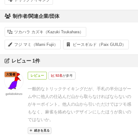
制作者/関連企業/団体
ツカハラ カズキ（Kazuki Tsukahara）
フジ マミ（Mami Fujii）
ピースギルド（Paix GUILD）
レビュー 1件
大賢者
レビュー
92名
が参考
一般的なトリックテイキングだが、手札の半分はゲー
gekidokinzo
ム中に他人の仕込んだ山から取らなければならないの
がキーポイント。
他人の山から引いただけではツモ感
もなく、麻雀を絡めないデザインにしたほうが良いの
ではないか。
続きを見る