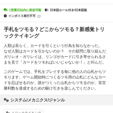
1営業日以内に発送可能
日本語ルール付き/日本語版
インボイス発行不可
（
?
）
手札をツモる？どこからツモる？新感覚トリ
ックテイキング
人類は長らく、カードを引くという行為を知らなかった。
なぜ人類はカードを引かないのか？ その疑問に取り組んだ
ガリレオ・ガリレイは、リンゴがカードに引き寄せられるさ
まを見て「カードをツモればいいじゃないか！」と叫んだ。
このゲームでは、手札をプレイする毎に他の人の山札からツ
モります。ゲーム開始時につくるツモ用の山札にどんなカー
ドを忍ばせるのか、誰がつくった山札からツモるのか、宣言
勝利数を達成するための駆け引きを楽しんでください。
システム/メカニクス/ジャンル
トリックテイキング