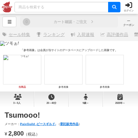
ログイン
─
0
カート確認・ご注文
クーポン
セール特集
ランキング
入荷速報
高評価作品
「参考画像」は会員が当サイトのデータベースにアップロードした画像です。
当商品
参考画像
参考画像
3～5人
20～40分
9歳～
2025年～
Tsumooo!
メーカー：
PaixGuild -ピースギルド-
（
委託販売作品
）
2,800
¥
（税込）