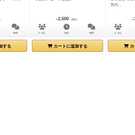
方の...
2,500
込）
¥
（税込）
¥
90件
2～8人
20分
95件
2～8人
加する
カートに追加する
カ