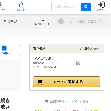
ログイン
/店舗
人気ボードゲーム
通販ストア
─
委託品
0
カート確認・ご注文
割引
クーポン
4,840
商品価格
¥
（税込）
2024年～
TAKOYAKI
商品販売者：ボドゲーマ
メーカー：心火GAMES
カートに追加する
こ焼き
会員のマイボードゲーム情報
完成さ