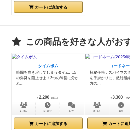
カートに追加する
この商品を好きな人がお
タイムボム
コードネー
時間を巻き戻してしまうタイムボム
極秘任務：スパイマス
の爆発を阻止せよ！3つの陣営に分か
を手掛かりに、敵対組
れ...
方の...
2,200
3,300
¥
（税込）
¥
（税
2～8人
1～30分
57件
2～8人
15分
カートに追加する
カートに追