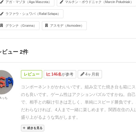
アガ・マゾタ（Aga Maszota）
マルチン・ポウドニャク（Marcin Południak）
ラファウ・シュワパ（Rafał Szłapa）
グランナ（Granna）
アスモデ（Asmodee）
レビュー 2件
レビュー
146名
が参考
4ヶ月前
コンポーネントがかわいいです。
組み立てた焼き台も箱にス
のも良いです。
ゲーム性はアクションパズルですかね。
自己
Aっち
で、相手との駆け引きは乏しく、単純にスピード勝負です。
だわらなければ、4人まで一緒に楽しめます。
関西在住の人
盛り上がるような気がします。
続きを見る