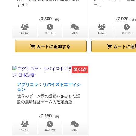
よう！
ー...
3,300
7,920
¥
（税込）
¥
（税
2～4人
15～20分
49件
1～6人
45～90分
カートに追加する
カートに追
残り1点
アグリコラ：リバイズドエディシ
ョン
世界のゲーム界の話題を独占した話
題の農場経営ゲームの改定新版!
7,150
¥
（税込）
1～4人
30～120分
45件