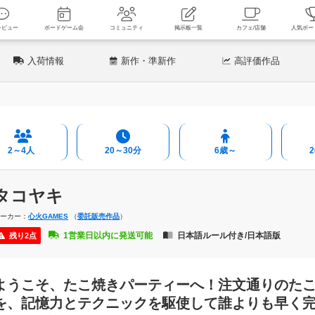
新着レビュー
ボードゲーム会
コミュニティ
掲示板一覧
カフェ
入荷情報
新作
・準新作
高評価
作品
2～4人
20～30分
6歳～
タコヤキ
メーカー：
心火GAMES
（
委託販売作品
）
1営業日以内に発送可能
日本語ルール付き/日本語版
残り2点
ようこそ、たこ焼きパーティーへ！注文通りのた
を、記憶力とテクニックを駆使して誰よりも早く