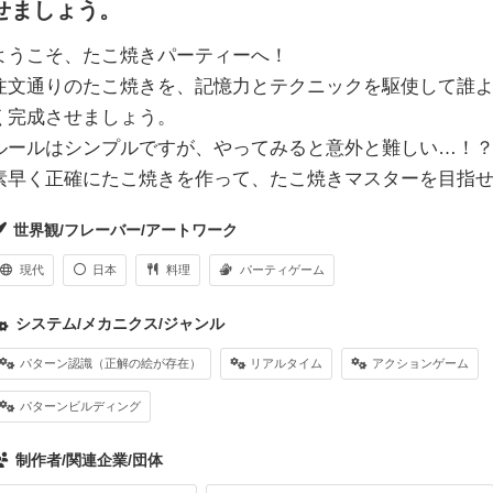
せましょう。
ようこそ、たこ焼きパーティーへ！
注文通りのたこ焼きを、記憶力とテクニックを駆使して誰
く完成させましょう。
ルールはシンプルですが、やってみると意外と難しい…！
素早く正確にたこ焼きを作って、たこ焼きマスターを目指
世界観/フレーバー/アートワーク
現代
日本
料理
パーティゲーム
システム/メカニクス/ジャンル
パターン認識（正解の絵が存在）
リアルタイム
アクションゲーム
パターンビルディング
制作者/関連企業/団体