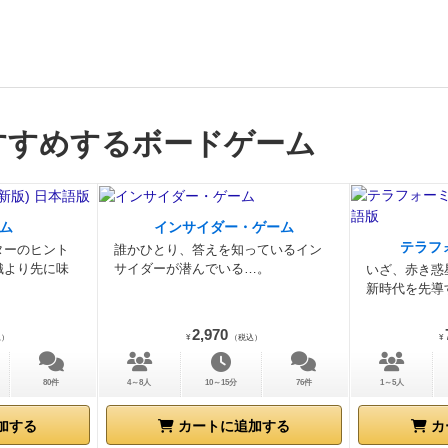
すすめするボードゲーム
ム
インサイダー・ゲーム
テラフ
ターのヒント
誰かひとり、答えを知っているイン
織より先に味
サイダーが潜んでいる…。
いざ、赤き惑
新時代を先導
2,970
込）
¥
（税込）
¥
80件
4～8人
10～15分
76件
1～5人
加する
カートに追加する
カ