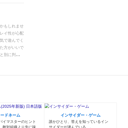
かもしれませ
レイ性が心配
気で遊んでく
た方がいいで
と別に判定師
は、できあが
いるかを判定
ってくるのは
たこ焼き認め
い、メンタル
いるから不合
がいれば、こ
コードネーム
インサイダー・ゲーム
パイマスターのヒント
誰かひとり、答えを知っているイン
、敵対組織より先に味
サイダーが潜んでいる…。