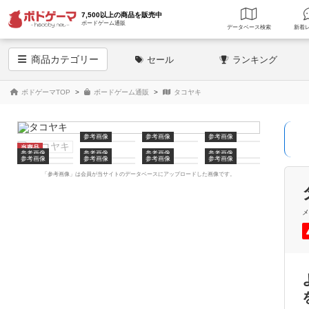
7,500以上の商品を販売中
ボードゲーム通販
データベース
検索
商品
カテゴリー
セール
ランキング
ボドゲーマTOP
ボードゲーム通販
タコヤキ
参考画像
参考画像
参考画像
当商品
参考画像
参考画像
参考画像
参考画像
参考画像
参考画像
参考画像
参考画像
「参考画像」は会員が当サイトのデータベースにアップロードした画像です。