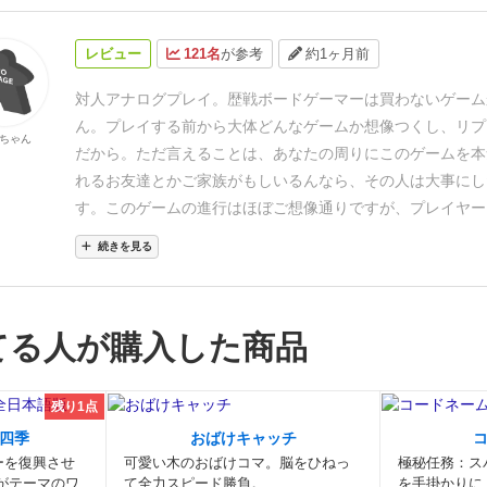
レビュー
121名
が参考
約1ヶ月前
対人アナログプレイ。
歴戦ボードゲーマーは買わないゲーム
ん。プレイする前から大体どんなゲームか想像つくし、リプ
ちゃん
だから。
ただ言えることは、あなたの周りにこのゲームを本
れるお友達とかご家族がもしいるんなら、その人は大事にし
す。
このゲームの進行はほぼご想像通りですが、プレイヤー
を立てるだけで、グッとゲームが引き締まります。判定師と
続きを見る
ったたこ焼きの並びが、本当にお題カードの並びと合致して
する役割の人です。ゲームが加熱してくると、段々、雑にな
人の常。
判定師には、荒くれプレイヤーが発しがちな、俺の
てる人が購入した商品
なかったら分かっているだろうなという無言の圧力に屈しな
の強い人物が適任です。「心なしか、たこ焼きがななめって
格」、「お題カードと同じに見えない」を連発する鬼判定師
残り1点
のゲームは隠れたお宝ゲームになる可能性を秘めています。
四季
おばけキャッチ
ーを復興させ
可愛い木のおばけコマ。脳をひねっ
極秘任務：ス
がテーマのワ
て全力スピード勝負。
を手掛かりに