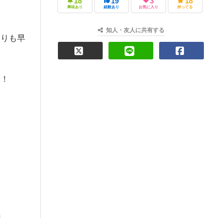
18
19
3
18
興味あり
経験あり
お気に入り
持ってる
知人・友人に共有する
よりも早
？
せ！