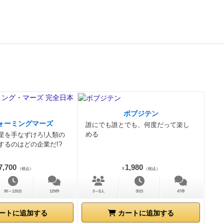
ボブジテン
ォーミングマーズ
誰にでも誰とでも、何度だって楽し
める
星を手なずけろ!人類の
するのはどの企業だ!?
7,700
1,980
（税込）
¥
（税込）
90～120分
129件
3～8人
30分
47件
ートに追加する
カートに追加する