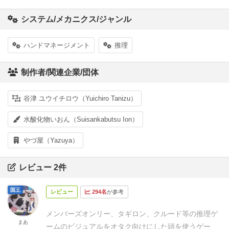
システム/メカニクス/ジャンル
ハンドマネージメント
推理
制作者/関連企業/団体
谷津 ユウイチロウ（Yuichiro Tanizu）
水酸化物いおん（Suisankabutsu Ion）
やづ屋（Yazuya）
レビュー 2件
国王
レビュー
294名
が参考
メンバーズオンリー、タギロン、クルード等の推理ゲ
まあ
ームのビジュアルをオタク向けにした頭を使うゲー