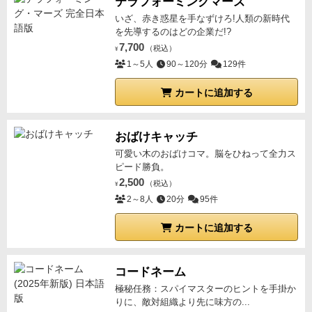
テラフォーミングマーズ
いざ、赤き惑星を手なずけろ!人類の新時代
を先導するのはどの企業だ!?
7,700
（税込）
¥
1～5人
90～120分
129件
カートに追加する
おばけキャッチ
可愛い木のおばけコマ。脳をひねって全力ス
ピード勝負。
2,500
（税込）
¥
2～8人
20分
95件
カートに追加する
コードネーム
極秘任務：スパイマスターのヒントを手掛か
りに、敵対組織より先に味方の...