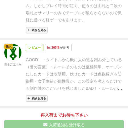
ム。
しかしプレイ時間が短く、使うのは山札と二段の
場札とサマリーのみでテーブルが散らからないので気
軽に遊べる軽ゲーでもあります。
続きを見る
仙人
レビュー
265名
が参考
GOOD！
・タイトルから既に人の道を踏み外している
四十万五十六
（誉め言葉）
・ルールそのものは至極簡単。オープン
にしたカードは攻撃用、伏せたカードは点数稼ぎ＆防
御用
・女子生徒が個性豊か。この設定を考えるだけで
も制作陣のこだわりを感じました
BAD！
・ルールが非
常に読みづらい、肝心な部分が把握しづらい
・ルール
続きを見る
で『蜜の味カウンター』というトークンが必要になり
ますが同梱しておらず、自前で用意する必要がありま
再入荷までお待ち下さい
す
・限られた情報から相手の交際相手を見抜くのは、
経験とか適性とかが無いと厳しい
・女性を交えてやる
入荷通知を受け取る