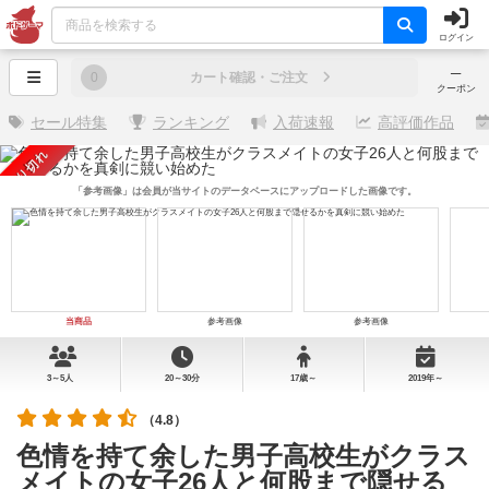
ログイン
─
0
カート確認・ご注文
クーポン
セール特集
ランキング
入荷速報
高評価作品
売り切れ
「参考画像」は会員が当サイトのデータベースにアップロードした画像です。
当商品
参考画像
参考画像
3～5人
20～30分
17歳～
2019年～
（4.8）
色情を持て余した男子高校生がクラス
メイトの女子26人と何股まで隠せる