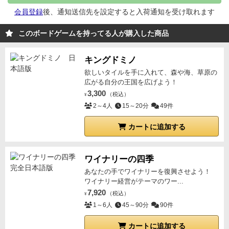
のは要注意
その他
ボードゲーム慣れしている人と遊ん
会員登録
後、通知送信先を設定すると入荷通知を受け取れます
だのですが、ルール把握にかなりの時間を要しまし
た。もうちょっとわかりやすくなれば、短時間でハー
このボードゲームを持ってる人が購入した商品
ドな競争が出来る良ゲーになるのではないかと思いま
す。
キングドミノ
欲しいタイルを手に入れて、森や海、草原の
広がる自分の王国を広げよう！
3,300
（税込）
¥
2～4人
15～20分
49件
カートに追加する
ワイナリーの四季
あなたの手でワイナリーを復興させよう！
ワイナリー経営がテーマのワー...
7,920
（税込）
¥
1～6人
45～90分
90件
カートに追加する