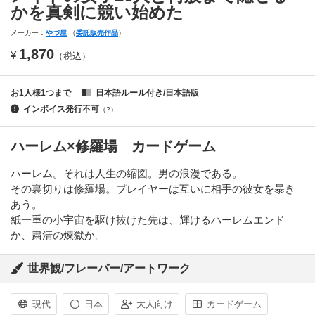
かを真剣に競い始めた
メーカー：
やづ屋
（
委託販売作品
）
1,870
¥
（税込）
お1人様1つまで
日本語ルール付き/日本語版
インボイス発行不可
（
?
）
ハーレム×修羅場 カードゲーム
ハーレム。それは人生の縮図。男の浪漫である。
その裏切りは修羅場。プレイヤーは互いに相手の彼女を暴き
あう。
紙一重の小宇宙を駆け抜けた先は、輝けるハーレムエンド
か、粛清の煉獄か。
世界観/フレーバー/アートワーク
現代
日本
大人向け
カードゲーム