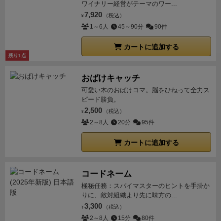
ワイナリー経営がテーマのワー...
7,920
（税込）
¥
1～6人
45～90分
90件
カートに追加する
残り1点
おばけキャッチ
可愛い木のおばけコマ。脳をひねって全力ス
ピード勝負。
2,500
（税込）
¥
2～8人
20分
95件
カートに追加する
コードネーム
極秘任務：スパイマスターのヒントを手掛か
りに、敵対組織より先に味方の...
3,300
（税込）
¥
2～8人
15分
80件