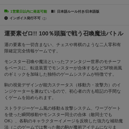
1営業日以内に発送可能
日本語ルール付き/日本語版
インボイス発行不可
（
?
）
運要素ゼロ!! 100％頭脳で戦う召喚魔法バトル
運の要素を一切含まない、チェスや将棋のような二人零和有
限確定完全情報ゲームです。
モンスター召喚や魔法といったファンタジー世界のモチーフ
をベースに、転送装置でモンスターが合体するなどSF映画風
のギミックを加味した独特のゲームシステムが特徴です。
駒の視覚デザインが能力ステータス（移動力・攻撃力）のイ
ンジケーターを兼ねているので、初心者の方も暗記の手間な
くゲームを始められます。
ストラテジーゲーム風の移動＆攻撃システム、ワープゲート
を使った瞬間移動やモンスター同士の合体（敵同士でも
OK）、各駒のキャラクターイメージを反映した強力な補助魔
法（このゲームでは奪った敵の駒が魔術アイテムになりま