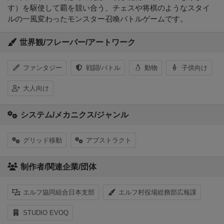
す）を駆使して覇を競い合う、チェスや将棋のようなスタイ
ルの一風変わったモンスター召喚バトルゲームです。
世界観/フレーバー/アートワーク
ファンタジー
戦闘/バトル
動物
子供向け
大人向け
システム/メカニクス/ジャンル
グリッド移動
アブストラクト
制作者/関連企業/団体
エルフ協同組合日本支部
エルフ村役場総務部広報課
STUDIO EVOQ