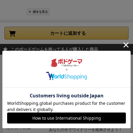
続きを見る
カートに追加する
このボードゲームを持ってる人が購入した商品
キングドミノ
欲しいタイルを手に入れて、森や海、草原の
広がる自分の王国を広げよう！
3,300
（税込）
¥
2～4人
15～20分
49件
カートに追加する
ワイナリーの四季
あなたの手でワイナリーを復興させよう！