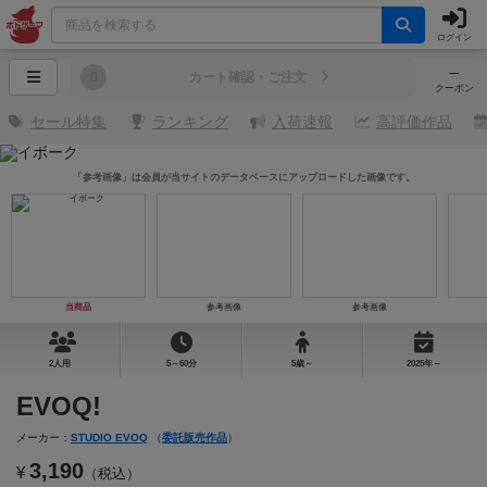
ログイン
─
0
カート確認・ご注文
クーポン
セール特集
ランキング
入荷速報
高評価作品
「参考画像」は会員が当サイトのデータベースにアップロードした画像です。
当商品
参考画像
参考画像
2人用
5～60分
5歳～
2025年～
EVOQ!
メーカー：
STUDIO EVOQ
（
委託販売作品
）
3,190
¥
（税込）