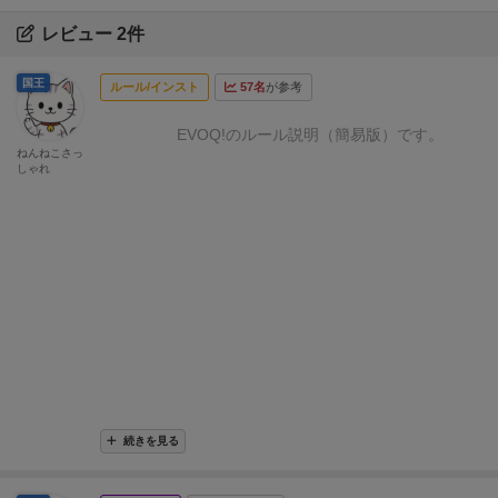
レビュー 2件
国王
ルール/インスト
57名
が参考
EVOQ!のルール説明（簡易版）です。
ねんねこさっ
しゃれ
続きを見る