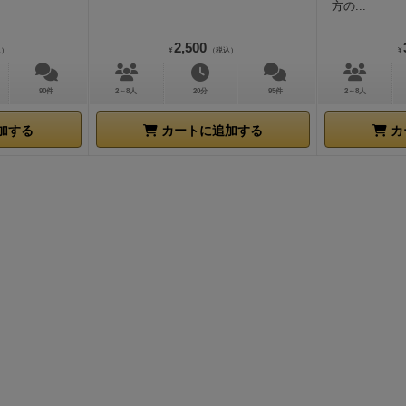
方の...
カバーして何とか得点を重ねたいと考えるのが楽しい良いゲ
買えるうちにアップグレードの木コマは確保した方がいいで
2,500
込）
¥
（税込）
¥
大変になりますが、見栄えと満足感が全然違います。
個人的
は、祭壇カード・初期配置を指定したり、特定のトーテム配
90件
2～8人
20分
95件
2～8人
シナリオ（よくある得点に応じてゴールド・シルバー・ブロ
いな）があるとやりがい爆上げでした。
気になるところは1
加する
カートに追加する
カ
2点。
気になるところは収納とセットアップ＆片付け。パー
れぞれ小分けジップ袋収納なのでちょっと大変。木コマも同
ると更に難易度が上がります。台座平置き収納できる箱でも
いい気がしてきた。
注意点。まず1つ目は台座は立方体を積
るので、スキマに台座置くときとか特にずれやすい。高く積
点数が高いゲームなので高くなりますが、崩れてせっかくの
ゲームになると悲しいので注意。
もう1点は台座の大きさ。
ので付属の袋に入れる際はよく混ぜるか引くときに同じよう
らないこと推奨。ぎっしり＆振って混ざるサイズじゃないの
っては固まってしまいます。対象年齢12歳以上となってい
下の子供も入ってプレイすることもあると思うので。
という
ムとしても楽しく完成した祭壇も目に楽しい良いゲームだと