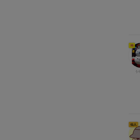
神
う
仙人