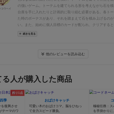
ます。
【終了の図。初プレイは下から2番目119点でした。ま
たのも非常によかった。
テンポ感はまま良い。正直、序盤か
りします。
トーテムを配置して、目標となる配置条件を満た
の強いゲーム。
トーテムを建てられる形を考えながら石を積
高点。難しい…なお180点以上が最高評価です】
それぞれの
ネコウヘイ
てはひたすら台座の建設を続けるだけなのでサクサク進む。
了時得点を獲得したり、追加の台座を獲得できます。
目標達
台座を手に入れたりと計画的に取り組む必要がある。
各トー
感じ（右は鳥２体が横からだと見づらいので上から撮りまし
トーテムが立ち始めると、追加ターンなり追加台座獲得なり
になりますので、それぞれ達成条件は違います。
ゲーム中に
た時のボーナスがあり、それを踏まえて石を積み上げるのが
狼が見づらい…）
感 想
ゲーム的には10ラウンド＋ラスト
が増えて失速する。でも終わりが見えているので「長い」と
が、台座の獲得が人と被るか被らないかなので、遊びやすさ
い。
また、始めに個人目標のカードが配られ、クリアすると
う限られた手番の中で、場の台座や目標をどうクリアしてい
人を選ぶ度は、良い方かなという感想。中量級のボドゲやり
さりな感じもありました。
6段の台座でニャンコトーテム配
り更にボーナスが貰えたりとお得なのでその点も考える必要
続きを見る
ずに多めに残っている台座をどのタイミングで取るか等、1
は、そりゃ抵抗あるだろうなといった感じ。それでもとっつ
た。
言え、やる事はプレイ人数+1の資材置き場から石を取り、
しい感じ。立体箱庭戦略ゲームの名のとおり3Dで祭壇をつ
う。ただ、少々点数計算はめんどう。この手のゲームにはあ
積み上げる、石を捨てて台座を手に入れる、トーテムを建て
で、終了時の祭壇も毎回変わって目にも楽しい。
説明書にも
か、それが普通ではあるのだが…人によっては「算数か～＾
で複雑ではない。
ただ、
高得点を取るためには色々考えなが
トーテムの祝福が非常に強力。手番数以上のことをするため
他のレビューを読み込む
う。酒飲んだ状態では間違える自信ある。あと、点数計算の
み立てるかのように石を積み上げなければならない。
パズル
と点は伸びないので、いつ何を建てるかがすごく重要。個人
くずしたくない…祭壇を視界におさめたままフィニッシュし
がたまらない。
また、得点を度外視し、マイクラみたいに
自
に入り。初期配置によっては3ラウンド目で建てられるし得
しては、直近の中では一番買ってよかったなぁ、というボド
神殿の形を追求するのも面白い。
奥深く、遊び心を刺激する
拡大＆台座の獲得ができて強い。猫もうまく重ねて6段積め
常版を買ったことが非常に悔やまれる。お鳥様が…直角に曲
と思う。
てる人が購入した商品
台座ボーナスなのでコンボで次に繋げられます。他のトーテ
い…。以上
使いどころがハマると非常に強い効果。祭壇も賑やかになる
祭壇カードについては難易度が結構違うので、どれを初期配
残り1点
悩みどころ。2枚とも達成って意外とハードル高い気がしま
四季
おばけキャッチ
ょう。1枚達成に寄せていくぐらいで私はちょうどよかった
ーを復興させ
可愛い木のおばけコマ。脳をひねっ
極秘任務：ス
台座の引き運もありますが、雲タイル追加と低い位置でのト
がテーマのワ
て全力スピード勝負。
を手掛かりに