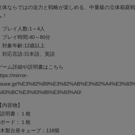
立体ならではの迫力と戦略が楽しめる、中量級の立体箱庭
ム！
・プレイ人数:1～4人
・プレイ時間:40～80分
・対象年齢:12歳以上
・対応言語:日本語、英語
ゲーム詳細や説明書はこちら
ttps://mirror-
house.jp/%E3%82%B9%E3%82%AB%E3%82%A4%E3%83
%83%BC%E3%83%86%E3%83%A0/
【内容物】
■説明書：１枚
■ボード：１枚
■木製台座キューブ：118個