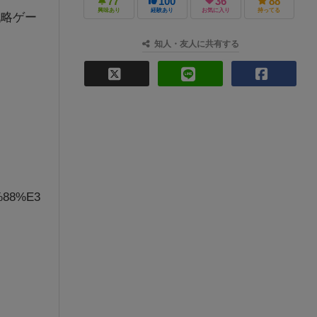
77
100
36
88
興味あり
経験あり
お気に入り
持ってる
戦略ゲー
知人・友人に共有する
%88%E3