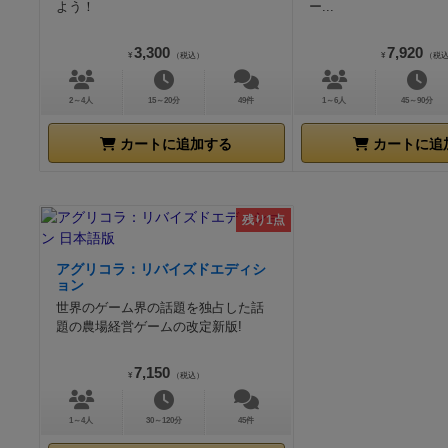
よう！
ー...
3,300
7,920
¥
（税込）
¥
（税
2～4人
15～20分
49件
1～6人
45～90分
カートに追加する
カートに追
残り1点
アグリコラ：リバイズドエディシ
ョン
世界のゲーム界の話題を独占した話
題の農場経営ゲームの改定新版!
7,150
¥
（税込）
1～4人
30～120分
45件