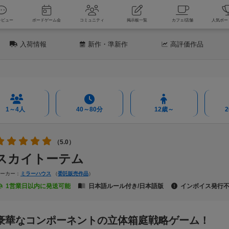
新着レビュー
ボードゲーム会
コミュニティ
掲示板一覧
カフェ
入荷情報
新作
・準新作
高評価
作品
1～4人
40～80分
12歳～
（5.0）
スカイトーテム
メーカー：
ミラーハウス
（
委託販売作品
）
1営業日以内に発送可能
日本語ルール付き/日本語版
インボイス発行
豪華なコンポーネントの立体箱庭戦略ゲーム！