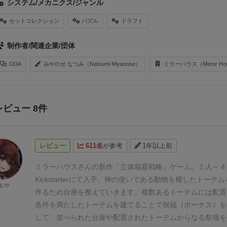
システム/メカニクス/ジャンル
セットコレクション
パズル
ドラフト
制作者/関連企業/団体
ODA
みやのせ なつみ（Natsumi Miyanose）
ミラーハウス（Mirror Ho
レビュー 8件
レビュー
611名
が参考
1年以上前
ミラーハウスさんの新作「立体箱庭戦略」ゲーム。１人～４
Kickstarterにて入手。神の使いである動物を模したトーテ
むや
作るため台座を整えていきます。複数あるトーテムには配置
条件を満たしたトーテムを建てることで祝福（ボーナス）を
して、並べられた台座や配置されたトーテムからなる祭壇を