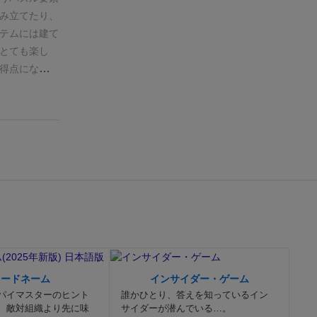
だ135点が最
ら中盤にかけ
すとゲーム終
み立てたり、
祭壇はこんな
終盤にかけて
成は個人目標
テムには建て
たが、今度は
で思考パート
絡みがあるの
とても楽し
トーテムとい
は感じない。
もあり、あっ
得点になった
くか、取られ
なれない人に
置したかっ
がある。
とは
手1手が悩ま
きやすいと思
同模様の石を
くっていくの
りがちという
る、とそこま
ありますが、
」てなりそ
らパズルを組
に活用しない
ために祭壇を
好きにはそこ
的には鳥が気
たい…
総評と
分の作りたい
点行動＆場の
ゲでした。通
いいゲームだ
ば自動配置＆
がってくれな
ムもそれぞれ
し良いです。
置にするかも
すがどうでし
コードネーム
インサイダー・ゲーム
。
補充される
パイマスターのヒント
誰かひとり、答えを知っているイン
ーテム配置で
、敵対組織より先に味
サイダーが潜んでいる…。