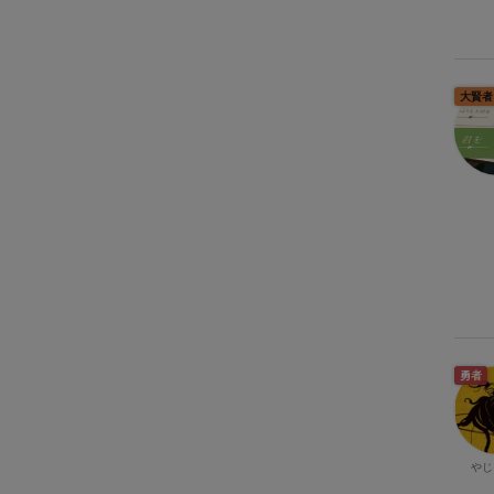
大賢者
勇者
やじ