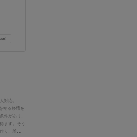
use）
人対応。
ムを祀る祭壇を
条件があり、
得ます。そう
作り、誰より