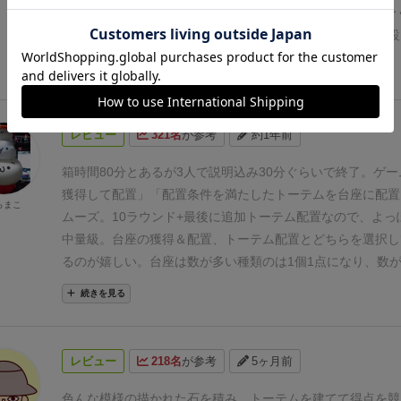
とで、1×1の雲タイルを獲得。
【2人プレイだと3か所から選
ったです。木駒の可愛さで購入を決めたので…
ゲーム性も好
★★☆☆☆
プレイ時間の体感：2人なのでテンポ早め（40分
プレイのマスは下段にあり、少ない人数のときは使用不可を
立体なのが嬉しいので、お気に入りゲームになりました。
（
引きの多さ ：少な目
飽きにくさ ：ふつう
台座を建設
覆います。台座はボード右側に記載のとおり、ノーマル6種
42/50
■箱のデザイン
→☆★★★ 8/10
■コンポーネントとビ
狙うパズル要素のあるボードゲーム。通常版なのでトーテム
続きを見る
計10種からなります】
②トーテムの建設
条件を満たしてい
イン
→☆★★★ 8/10
■コンポーネントの素材感
→☆★★★ 
が、それでも可愛い。台座も存在感があり、観賞用としても
ーテムを台座の上に配置し、その祝福を得ます。※猫のトー
物と箱サイズのマッチ
→★★★★ 10/10
■テーマや世界観
る。
盛り上がり度に関してはそこそこ。後半にかけて台座が
個以上積まれた台座ができたら自動で置かれます。
【例：鳥
8/10
（内容）・・・44/50
■ゲーム性
→★★★★ 10/10
■準
くると楽しい。自分と相手とで全く違う祭壇ができあがって
レビュー
321名
が参考
約1年前
高さ2以上で指定の形状ができていたら配置。得点は高さ（２
取り回しの良さ
→☆★★★ 8/10
■システムや要素の過不足
覚的にも楽しめる。一方で、邪魔し合いなどはあまり起きに
分。置くとすぐに祝福として雲タイル1×1マス3枚と台座を
8/10
■プレイ感とテーマや世界観のマッチ
→☆★★★ 8/10
な…おそらくプレイ人数が増えると台座の取り合いが加速す
箱時間80分とあるが3人で説明込み30分ぐらいで終了。
ゲー
で3個獲得可能。獲得した台座を戻してさらに雲タイルで場
容の納得度
→★★★★ 10/10
れる。2人プレイは比較的平和。
プレイしやすさはそこそこ
獲得して配置」
「配置条件を満たしたトーテムを台座に配置
らまこ
も可能。場所は取るけど効果は強い】
その他、選択した祭壇
単だしやれることも限られているので、そこで詰まるという
ムーズ。
10ラウンド+最後に追加トーテム配置なので、よっ
を満たした場合、自分の手番中好きなタイミングで達成ボー
た。
戦略性はほどほど。基本的には最初の手札で決めたポイ
中量級。
台座の獲得＆配置、トーテム配置とどちらを選択し
得点＋ランダム台座1つ）を獲得できます。
ラウンド終了後
て進んでいくので、戦略ゲームが苦手な人でも進むべき道を
るのが嬉しい。
台座は数が多い種類のは1個1点になり、数
を行いますが、空いている場には2個、2個以上の台座がある
は◎。一方で、相手の邪魔はしにくいしされにくいかなとも
台座は1個2点になるので台座を獲得する際にできるだけ同
続きを見る
充します。
10ラウンド終了後は補充せず、最後のアクショ
い猫を作らせないようにするくらいしか私にはできなかった
したいけど、レアも捨て難いと悩ましかったです。
トーテム
テムの建設ができます。
得点計算
場に置かれた台座の種類や
は、自分が気持ちよくなりたい感情が強く、自分との戦いに
件達成をするためには同じ種類の台座を重ねていることが重
じたトーテムの得点・達成した祭壇カードを合算したものが
じめやすさ（導入）も普通。複雑なルールもないので、数タ
上で指定された形に台座が配置されていたり、隣接して高さ
レビュー
218名
が参考
5ヶ月前
得点となります。
ソロプレイ
前述のとおり２人用準拠で2人
しでやってみれば覚えられる。なんだかんだ台座がごろっと
たり、隙間が空いていたりや6段になっていたりが配置条件
行い、2人分の得点を合算したスコアによって5段階のラン
良く、コンポーネントが細かくてアレルギー出す人とかにも
トーテムの配置後は、追加ターンを獲得したり、袋から台座
色んな模様の描かれた石を積み、トーテムを建てて得点を競