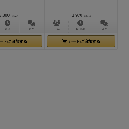
ームでした。
すね。収納が
3,300
2,970
（税込）
¥
（税込）
希望として
置を指定した
15分
80件
4～8人
10～15分
76件
ンズ認定みた
点と注意点が
ートに追加する
カートに追加する
ツが多く、そ
梱しようとす
自作した方が
んで構成され
み上げた方が
プレイがノー
意外と大きい
な位置からと
で入れ方によ
ますがそれ以
ことで、ゲー
思います。ソ