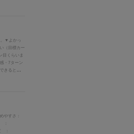
いうゲーム。
ましたのでご
ンビルディン
アクションを
はこんな感じ
が3枚配ら
す。
▼よかっ
けが目標とす
い（目標カー
台座が置ける
ーン目くらいま
も。
※複数人
感
・7ターン
うにします。
できると気持
す。
【アップ
映えがよく、
条件・得点・
座の色合いや
詳細は書かれてい
？ただ、写真
２つのアクシ
の尾のところ
場に人数＋1
）
・アップグ
タイル）に配
いた。木材な
めやすさ：
むことができ
）
▼総合
アッ
 ：
袋）に戻すこ
購入してよか
度 ：