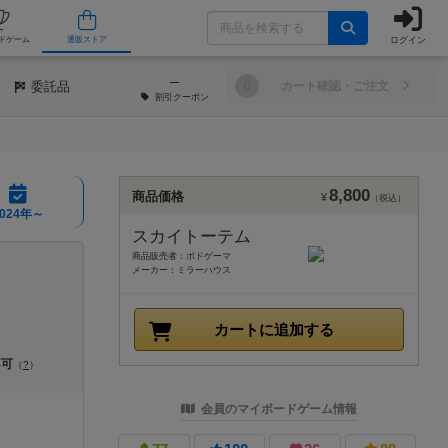
ログイン
/店舗
人気ボードゲーム
通販ストア
─
委託品
0
カート確認・ご注文
割引
クーポン
8,800
商品価格
¥
（税込）
2024年～
スカイトーテム
商品販売者：ボドゲーマ
メーカー：ミラーハウス
カートに追加する
不可
（
?
）
会員のマイボードゲーム情報