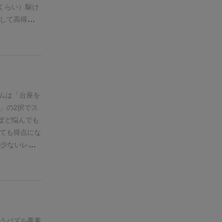
択。3人・4人
きなタイプ＆
くらい）
駆け
示すタイルで
パケ）・・・
して高得点を
とレア4種の
ジュアルデザ
は紙製なのだ
れば該当のト
8/10
■内容
にやにやでき
テムだけは6
→☆★★★
組みあがって
のトーテム。
備の簡便性や
いくので、視
）×３で6点
→☆★★★
くかったか
ランダム引き
■価格帯と内
るものと思わ
ムは
「台座を
を広げること
。ルールも簡
」
の2択でス
カードの条件
ことはなかっ
ぽど悩んでも
ナス（終了時
ントに向かっ
ても得点にな
は台座の補充
定めやすいの
が少ないレア
場には1個補
思う。せいぜ
じ種類を獲得
ンとしてトー
。それより
の配置は、条
数・高さに応
入りがち。
は
要で、2段以
そのゲームの
ーンくらい試
に段差があっ
分のプレイを
してて手触り
になります。
ク認定があり
受け入れられ
を獲得できた
うパズル要素