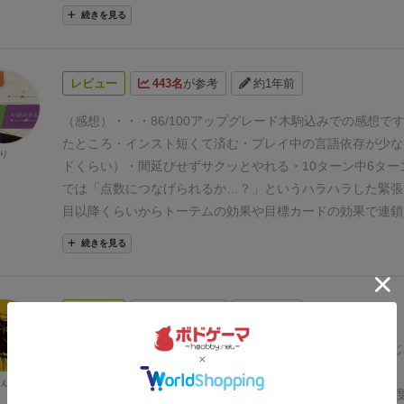
も立派な祭壇を建てる＝得られた得点が最も多い人が勝利と
続きを見る
ソロも基本ルールと変わらず遊べます。早速ソロで遊んでみ
紹介です。
概 要
ジャンル的にはオープンドラフト・パター
グになるのかな。 全10ラウンド＋最後のトーテムを建てる
レビュー
443名
が参考
約1年前
行い、より良い祭壇を作ることを目指します。
セットアップ
です（ソロは2人プレイ準拠で2人分をプレイ）
最初にカード
（感想）・・・86/100
アップグレード木駒込みでの感想で
れ、中を確認し、1枚を「最初の配置」、残り2枚を自分だ
たところ
・インスト短くて済む
・プレイ中の言語依存が少な
り
る祭壇カードとして手元に置きます。自分の初期雲タイル（
ドくらい）
・間延びせずサクッとやれる
・10ターン中6タ
場）は2×2で、最初の配置ボーナスで1×1が追加されること
では「点数につなげられるか…？」というハラハラした緊張
プレイの場合は2枚の祭壇カードは伏せて自分だけわかるよ
目以降くらいからトーテムの効果や目標カードの効果で連鎖
トーテムは馬・狼・鳥・猫・龍の5種類から4種類を選びま
ちいい
・トーテムをたくさん建てられると、終わった時の見
続きを見る
グレード木コマ。両面プリント。結構大きいです。下は配置
ゲームの勝敗とはまた別の達成感◎
▼気になったところ
・台
祝福が描かれたタイル】
ラウンドの流れ
※kickstarter等
模様がもう少しトーテムとマッチしていると嬉しかったか…
るのでざっくりとご紹介。
各ラウンド、自分の手番では次の
より現物の方が違和感はなかった
・アップグレード木駒の龍
レビュー
363名
が参考
約1年前
ョンどちらかを選択して実行します。
①台座の建設
台座置き
の弱さ（届いた時点で2つ破損していたため、ボンドで接着
か所に配置された台座キューブを取り、自分の配置場所（雲
レード木駒の馬の一つの前足のところに大きな"す"が入って
（２人プレイ時）
盛り上がり度 ：★★★☆☆ はじ
置します。台座は雲タイルの上か、同じ種類の台座の上に積
ので仕方ないと言えば仕方ないですが…（パテで埋めて塗装
★★★☆☆
プレイしやすさ ：★★★☆☆ テンポ感
ぇろべ
ます。置けない・置きたくない台座がある場合、サプライ（
プグレード木駒の不備はあったものの、それでも個人的には
★★★★☆
戦略性（難易度）：★★★☆☆ 人を選ぶ