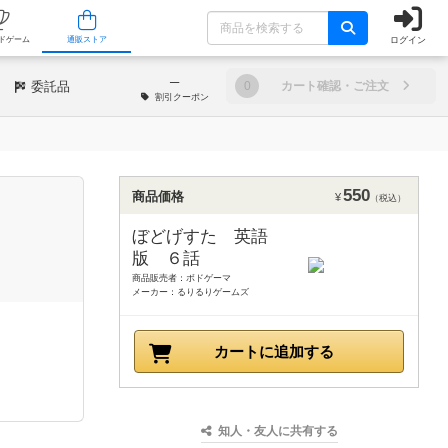
ログイン
/店舗
人気ボードゲーム
通販ストア
─
委託品
0
カート確認・ご注文
割引
クーポン
550
商品価格
¥
（税込）
ぼどげすた 英語
版 ６話
商品販売者：ボドゲーマ
メーカー：るりるりゲームズ
カートに追加する
知人・友人に共有する