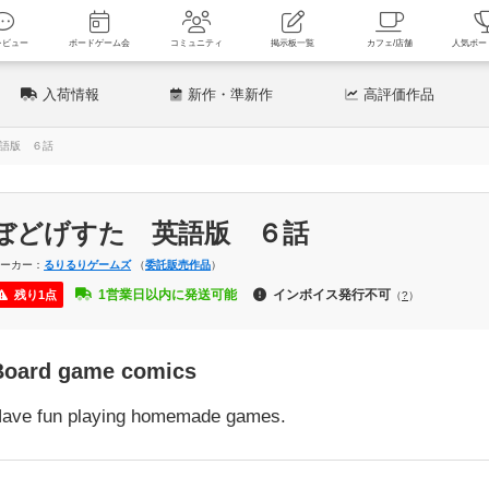
新着レビュー
ボードゲーム会
コミュニティ
掲示板一覧
カフェ
入荷情報
新作
・準新作
高評価
作品
語版 ６話
ぼどげすた 英語版 ６話
メーカー：
るりるりゲームズ
（
委託販売
作品
）
1営業日以内に発送可能
インボイス発行不可
残り1点
（
?
）
Board game comics
ave fun playing homemade games.