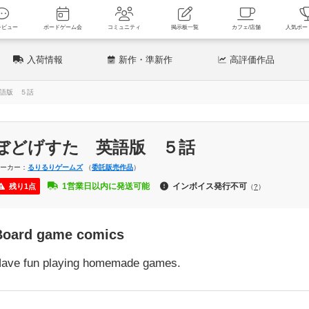
新着レビュー
ボードゲーム会
コミュニティ
掲示板一覧
カフェ
入荷情報
新作
・準新作
高評価
作品
語版 ５話
ぼどげすた 英語版 ５話
メーカー：
るりるりゲームズ
（
委託販売
作品
）
1営業日以内に発送可能
インボイス発行不可
残り1点
（
?
）
Board game comics
ave fun playing homemade games.