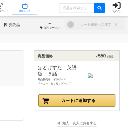
ログイン
/店舗
人気ボードゲーム
通販ストア
─
委託品
0
カート確認・ご注文
割引
クーポン
550
商品価格
¥
（税込）
ぼどげすた 英語
版 ５話
商品販売者：ボドゲーマ
メーカー：るりるりゲームズ
カートに追加する
知人・友人に共有する