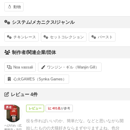
動物
システム/メカニクス/ジャンル
チキンレース
セットコレクション
バースト
制作者/関連企業/団体
Noa vassali
ワンジン・ギル（Wanjin Gill）
心火GAMES（Synka Games）
レビュー 4件
勇者
レビュー
401名
が参考
役を作ればいいのか、簡単だな。
などと思いながら開
へびのわ（広
始したものの犬猫好きならまずやりますよね、色分
報担当・当日