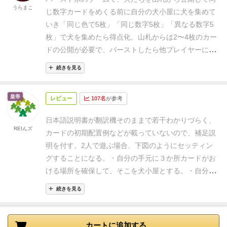
ットされた犬小屋に押し付けられたカードを配置すれ
うらまこ
じ数字カードをめくる前に自分の犬小屋に犬を集めて
ば結局そこまで悪くない盤面になるので、サクサクし
いき
「同じ色で5枚」「同じ数字5枚」「異なる数字5
たプレイ感もあいまって遠慮なく邪魔し合いできます
枚」で犬を集めたら得点化。
山札からは2〜4枚のカー
笑
覚えやすいルールで初心者とも遊びやすく、アート
ドの公開が必要で、バーストしたら他プレイヤーにカ
ワーク、コンポーネントも可愛いので万人におすすめ
ードを振り分けて渡す必要がある。
自分の犬小屋は3
できるゲームだと思います
続きを見る
つまで用意することができ、完成したら得点化してス
ッキリするけど、新たな犬を迎え入れた際に得点化で
皇帝
レビュー
107名
が参考
きないなら、犬小屋1つを壊して新たな犬小屋を作り
始める必要がある。
同じ数字だけ集めるのは、他プレ
日本語説明書が翻訳機そのままで若干わかりづらく、
イヤーから渡されないと難しいから異なる数字が集め
REIんズ
カードの初期配置例などが載っていないので、補足説
やすいかな。
山札から2枚は強制的にめくる必要があ
明を付す。
2人で遊ぶ場合、下図のようにセッティン
るので、あっさりバーストもあり得るのでそこら辺は
グすることになる。
・自分の手元に３か所カードがお
割り切って遊ばないとですね。
5点以上獲得で勝ちに
ける場所を確保して、そこを犬小屋とする。
・自分の
なりますが2点で終わったから箱絵の犬のように目を
番に山札から1枚ずつめくっていき、最低2枚、最大4
細めた顔になりました。
続きを見る
枚めくる。
・相手のバースト、または自分の番でバー
ストしなかったときに、獲得したカードを犬小屋に好
きなように重ねていく。（重ねるとき、その犬小屋の
カートに追加する