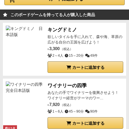
一番上に重ねるカードを何にするかは大事）
・どれか
の犬小屋で役ができたら点数化。役ができない状態に
このボードゲームを持ってる人が購入した商品
なった犬小屋は捨札置場へ。
・5点先取した方が勝
ち。
これが基本ルールとなる。特殊なカードなどもあ
キングドミノ
り、意外と高めの役が揃わなかったり、無役が発生す
欲しいタイルを手に入れて、森や海、草原の
るので、そこそこの時間楽しめる。
広がる自分の王国を広げよう！
3,300
（税込）
¥
2～4人
15～20分
49件
カートに追加する
ワイナリーの四季
あなたの手でワイナリーを復興させよう！
ワイナリー経営がテーマのワー...
7,920
（税込）
¥
1～6人
45～90分
90件
カートに追加する
残り1点