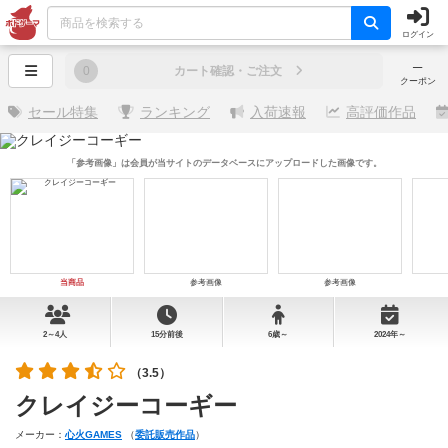
ログイン
─
0
カート確認・ご注文
クーポン
セール特集
ランキング
入荷速報
高評価作品
「参考画像」は会員が当サイトのデータベースにアップロードした画像です。
当商品
参考画像
参考画像
2～4人
15分前後
6歳～
2024年～
（3.5）
クレイジーコーギー
メーカー：
心火GAMES
（
委託販売作品
）