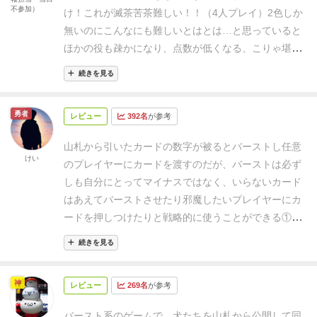
不参加）
け！
これが滅茶苦茶難しい！！（4人プレイ）
2色しか
無いのにこんなにも難しいとはとは…と思っていると
ほかの役も疎かになり、点数が低くなる、こりゃ堪ら
んと成り行きに切り替えても思うようにはイカの何と
続きを見る
か。可愛さ余って憎さ百倍。余りの憎さに思わずポチ
りそうになったのは言うまでもありません。
夢中にな
勇者
レビュー
392名
が参考
る可愛らしさと、程よい難易度
これは相当のバランス
調整をされていると思います。猫版も下さい！（笑
山札から引いたカードの数字が被るとバーストし任意
けい
のプレイヤーにカードを渡すのだが、バーストは必ず
しも自分にとってマイナスではなく、いらないカード
はあえてバーストさせたり邪魔したいプレイヤーにカ
ードを押しつけたりと戦略的に使うことができる
①3
つの犬小屋（自分の場）に5枚カードを置くことがで
続きを見る
きれば得点になる
②法則に合う置き場がなければ任意
の犬小屋のカードを取り払う
というルールがちょうど
神
レビュー
269名
が参考
いい塩梅で、他のプレイヤーからバーストしたカード
を押しつけられても残したい犬小屋は守れるし、リセ
バースト系のゲームで、犬たちを山札から公開して同