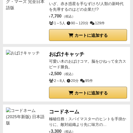
いざ、赤き惑星を手なずけろ!人類の新時代
を先導するのはどの企業だ!?
7,700
（税込）
¥
1～5人
90～120分
129件
カートに追加する
おばけキャッチ
可愛い木のおばけコマ。脳をひねって全力ス
ピード勝負。
2,500
（税込）
¥
2～8人
20分
95件
カートに追加する
コードネーム
極秘任務：スパイマスターのヒントを手掛か
りに、敵対組織より先に味方の...
3,300
（税込）
¥