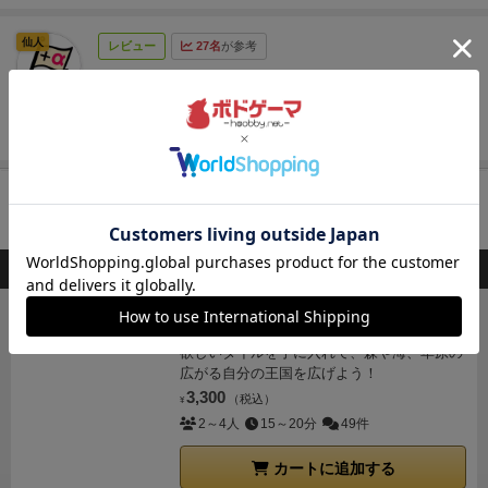
仙人
レビュー
27名
が参考
Xのポストをまとめてみました。
chiyakazuha
続きを見る
カートに追加する
このボードゲームを持ってる人が購入した商品
キングドミノ
欲しいタイルを手に入れて、森や海、草原の
広がる自分の王国を広げよう！
3,300
（税込）
¥
2～4人
15～20分
49件
カートに追加する