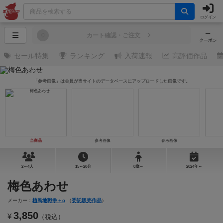
ログイン
─
0
カート確認・ご注文
クーポン
セール特集
ランキング
入荷速報
高評価作品
「参考画像」は会員が当サイトのデータベースにアップロードした画像です。
当商品
参考画像
参考画像
2～4人
15～20分
8歳～
2024年～
梅色あわせ
メーカー：
植民地戦争＋α
（
委託販売作品
）
3,850
¥
（税込）