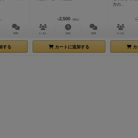
方の...
2,500
込）
¥
（税込）
¥
90件
2～8人
20分
95件
2～8人
加する
カートに追加する
カ