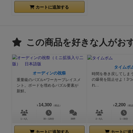
カートに追加する
この商品を好きな人がお
タイムボ
オーディンの祝祭
時間を巻き戻してしま
の爆発を阻止せよ！3つ
重量級のパズル×ワーカープレイスメ
れ...
ント。ボードを埋めるパズル要素が
新鮮。
14,300
2,200
¥
（税込）
¥
（税
1～4人
30～120分
38件
2～8人
1～30分
カートに追加する
カートに追