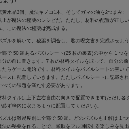
しよう!
硫黄水晶3個、魔法キノコ1本、そしてガマの油を2つまみ:
以上が魔法の秘薬のレシピだ。ただし、材料の配置が正し
み、この魔法の秘薬は完成する。
パズルを解いて、秘薬を調合し、君の呪文書を完成させよう
全部で 50 題あるパズルシート(25 枚の裏表)の中から 1 つ
自分の前に置きます。7 枚の材料タイルを取って、自分の前
したらゲーム開始です。材料タイルをパズルシートの空い
ペースに配置していきます。ただしパズルシートに記載さ
すべての課題を満たす必要があります。
材料タイルは上下左右自由な向きで配置できます(ただし各
が必ず枠内に収まるように配置してください)。
パズルは難易度別に全部で 50 題。どのパズルも正解は 1 
魔法の秘薬を作ることで、頭脳をフル回転する楽しみを見