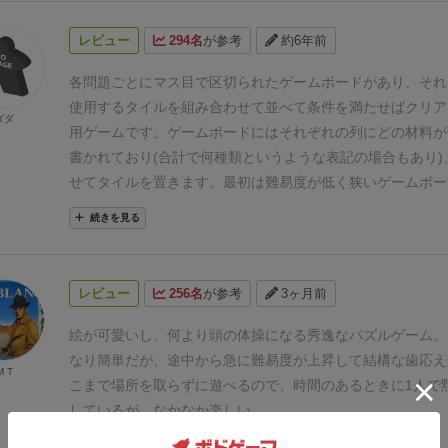
レビュー
294名
が参考
約6年前
各問題ごとにマス目で区切られたゲームボードがあり、それ
使用するタイルを組み合わせて並べて条件を満たせばクリア
ダダ
用ゲームです。
ゲームボードにはそれぞれの列にどの材料が
書かれており(合計で何種類というような表記の場合もあり)
せてタイルを置きます。最初は難易度が低く狭いゲームボー
タイルを置くだけなのですが、問題が進むにつれてゲームボ
続きを見る
る上に正方形や長方形だけでない歪な形も登場します。さら
ていくので難易度もどんどん上がっていきます。
マス目のう
料が分かるヒント集も解答集とセットで付いているので全く
レビュー
256名
が参考
3ヶ月前
の足掛かりになります。
ボードゲームではありますが、感覚
レなどに近いです。
誰かと競うのではなく長時間作業する時
絵が可愛いし、何より頭の体操になる秀逸なパズルゲーム。
微妙に時間が空いたときの暇潰しにちょうど良いですね
なり簡単だが、途中から急に難易度が上昇して結構な歯応え
M T
こまで場所を取らずに遊べるので、時間のあるときに1人で
しているが、なかなか楽しい。
続きを見る