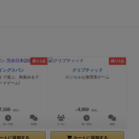
残り2点
残り2点
イングスパン
クリプティッド
トで遊ぶ、鳥集めをテ
ロジカルな推理系ゲーム
ードゲーム!
7,150
4,950
（税込）
¥
（税込）
40～70分
124件
3～5人
30～50分
66件
ートに追加する
カートに追加する