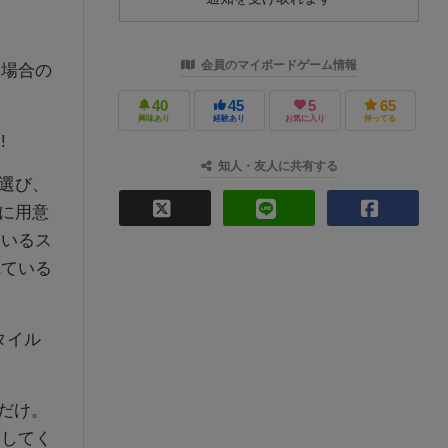
会員のマイボードゲーム情報
い場合の
40
45
5
65
興味あり
経験あり
お気に入り
持ってる
!
知人・友人に共有する
を選び、
に用意
ているス
れている
タイル
つだけ。
出してく