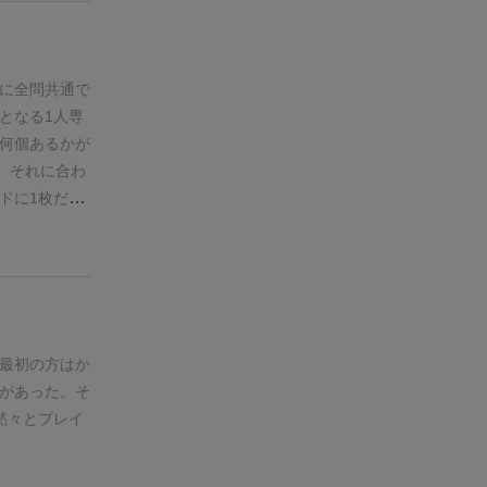
に全問共通で
となる1人専
何個あるかが
、それに合わ
ドに1枚だけ
ードは広くな
に条件も増え
ち1箇所の材
分からない時
的には
ナンプ
の気分転換や
最初の方はか
があった。
そ
黙々とプレイ