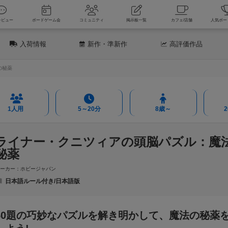
新着レビュー
ボードゲーム会
コミュニティ
掲示板一覧
カフェ
入荷情報
新作
・準新作
高評価
作品
の秘薬
1人用
5～20分
8歳～
ライナー・クニツィアの頭脳パズル：魔
秘薬
メーカー：ホビージャパン
日本語ルール付き/日本語版
50題の巧妙なパズルを解き明かして、魔法の秘薬