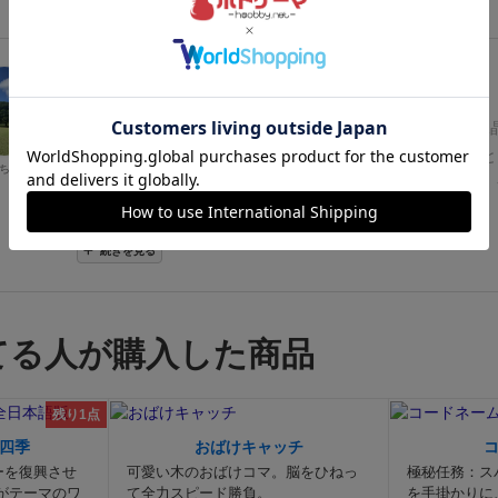
レビュー
205名
が参考
4年以上前
5つの材料（カエル、ワスレナグサ、クモ、キノコ、硫黄水
シートに書かれた条件を満たすように並べていくゲーム。と
ちゃん
人でじっくり考えるのが好きなら是非プレイして頂きたい。
題、遊びごたえがあります😌
続きを見る
てる人が購入した商品
残り1点
四季
おばけキャッチ
ーを復興させ
可愛い木のおばけコマ。脳をひねっ
極秘任務：ス
がテーマのワ
て全力スピード勝負。
を手掛かりに