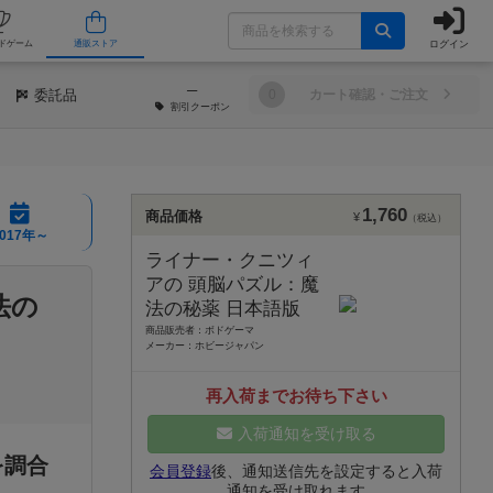
ログイン
/店舗
人気ボードゲーム
通販ストア
─
委託品
0
カート確認・ご注文
割引
クーポン
1,760
商品価格
¥
（税込）
2017年～
ライナー・クニツィ
アの 頭脳パズル：魔
法の
法の秘薬 日本語版
商品販売者：ボドゲーマ
メーカー：ホビージャパン
再入荷までお待ち下さい
入荷通知を受け取る
を調合
会員登録
後、通知送信先を設定すると入荷
通知を受け取れます