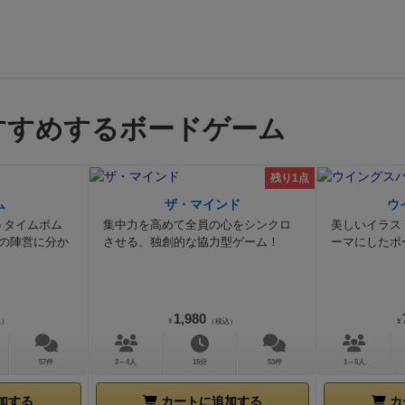
すすめするボードゲーム
残り1点
ム
ザ・マインド
ウ
うタイムボム
集中力を高めて全員の心をシンクロ
美しいイラス
の陣営に分か
させる、独創的な協力型ゲーム！
ーマにしたボ
1,980
込）
¥
（税込）
¥
57件
2～4人
15分
53件
1～5人
加する
カートに追加する
カ