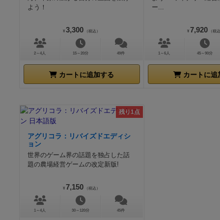
よう！
ー...
3,300
7,920
¥
（税込）
¥
（税
2～4人
15～20分
49件
1～6人
45～90分
カートに追加する
カートに追
残り1点
アグリコラ：リバイズドエディシ
ョン
世界のゲーム界の話題を独占した話
題の農場経営ゲームの改定新版!
7,150
¥
（税込）
1～4人
30～120分
45件