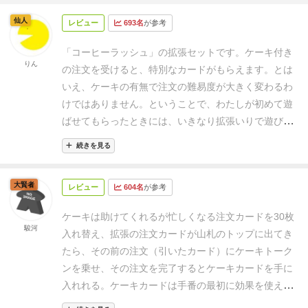
仙人
レビュー
693名
が参考
「コーヒーラッシュ」の拡張セットです。ケーキ付き
りん
の注文を受けると、特別なカードがもらえます。
とは
いえ、ケーキの有無で注文の難易度が大きく変わるわ
けではありません。ということで、わたしが初めて遊
ばせてもらったときには、いきなり拡張いりで遊びま
した。
特別なカードは、強弱の差がかなりあります。
続きを見る
そして、そのカードが手に入るかどうかも、けっこう
運まかせです。
そのため、ゲーム展開はかなりカオス
大賢者
レビュー
604名
が参考
になりがちです。この拡張によってバランスが崩れた
ように感じるかもしれませんが、思わぬ逆転が起きる
ケーキは助けてくれるが忙しくなる
注文カードを30枚
こともあり、面白いです。
もともとのゲームの、材料
駿河
入れ替え、拡張の注文カードが山札のトップに出てき
ボードの配置が絶妙で完成度が高く、それがゲームの
たら、その前の注文（引いたカード）にケーキトーク
面白さを支えているのだと思います。
これでするのな
ンを乗せ、その注文を完了するとケーキカードを手に
ら、オプションルールの最初全員簡単なカードをもつ
入れれる。ケーキカードは手番の最初に効果を使え、
というのは、なくてもいいでしょう。そんなに、バラ
材料がもらえたり、一時的にアップグレードの効果を