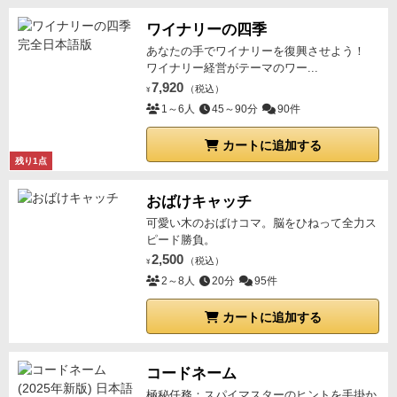
⑩ 自分の好み…５
ドタバタ感がものすごい好き。元々
ワイナリーの四季
パズルみたいに静かに考えるのも好きなのもあってパ
あなたの手でワイナリーを復興させよう！
ズル感あるこのゲームは好き。
ただ思ってる以上に頭
ワイナリー経営がテーマのワー...
使うから大変
合計 ４３点 （８６点）
7,920
（税込）
¥
1～6人
45～90分
90件
カートに追加する
残り1点
おばけキャッチ
可愛い木のおばけコマ。脳をひねって全力ス
ピード勝負。
2,500
（税込）
¥
2～8人
20分
95件
カートに追加する
コードネーム
極秘任務：スパイマスターのヒントを手掛か