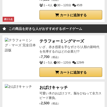
¥
1～4人
30～120分
45件
カートに追加する
残り1点
この商品を好きな人がおすすめするボードゲーム
テラフォーミングマーズ
いざ、赤き惑星を手なずけろ!人類の新時代
を先導するのはどの企業だ!?
7,700
（税込）
¥
1～5人
90～120分
129件
カートに追加する
おばけキャッチ
可愛い木のおばけコマ。脳をひねって全力ス
ピード勝負。
2,500
（税込）
¥