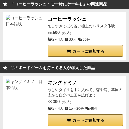
暇な時間はあんまりないので満足度高め
⑤ インタラク
「コーヒーラッシュ：ご一緒にケーキも」の関連商品
ション（対人の面白さ）…４
相手からの直接攻撃が直
感的に分かり易いので面白い
人数多ければ兎に角カー
コーヒーラッシュ
ドが増えていくしバタバタワタワタカード運によるも
忙しすぎてほろ苦い極上のバリスタ体験
のはあるけどもそこも
5,500
盛り上がるのも良いポイント
⑥
（税込）
¥
運と戦略のバランス…４
2～4人
30分
ちょっと難しい点だけどある
30件
程度の割り切りは大事
何度も言うけど運要素は割と合
カートに追加する
ってそれは皆に言えることだからそこまで問題では無
いのかなと
新要素で多少改善されているから良いと思
このボードゲームを持ってる人が購入した商品
う
⑦ 盛り上がり（場の空気）…３
こつこつ自分の中で
組み立てていく感じだからそこまで
ただ終盤の盛り上
キングドミノ
がりや達成感は異常◯
⑧ コンポーネント・見た目…５
欲しいタイルを手に入れて、森や海、草原の
文句なし。チョコケーキに刺さってるチョコレートが
広がる自分の王国を広げよう！
meijiとか書いてあるのも韓国っぽくて面白い
⑨ 人を選
3,300
（税込）
¥
ばないか（汎用性）…３
ゲームとしては面白いし楽し
2～4人
15～20分
49件
いんだけど男性だけって言うより女性も入っていると
大分盛り上がり方に差があるなって思う。
入口から可
カートに追加する
愛いから入ってくれるから説明も終始やりやすかった