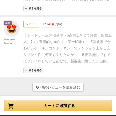
に慣れた人はぜひ挑戦してみてください。
「コーヒー
かなり緩和されていまして、全員の能力をアップグレ
ラッシュ」のカップや材料にも共通することですが、
続きを見る
ードできたのですなわち戦略にも幅が広がって良い感
ケーキがものすごく可愛いです。遊ばなくても買うに
じでした！
こちらもまたコンポーネントがかわいいの
値します。コーヒーラッシュを遊ぶときには入れるべ
皇帝
レビュー
243名
が参考
🩷
ケーキがかわいらしくて、これまたドールハウスに
き良拡張だと思います。
このゲームは、東京都日野市
でもありそうな感じ
また遊びたいなぁ
の３００種類のボートゲームで遊べるレンタルスペー
【ボードゲーム評価基準（5点満点✕２で評価 四捨五
Mithumori
スで遊ぶことができます。下記リンクから１０％オフ
入）】
① 直感的な面白さ（第一印象）… 5
新要素でか
Takuto
で予約できますので、よければご利用ください。
無料
わいいケーキ。コンポーネントでテンション上がる
②
ゴミ捨て 無料駐車場 利用最大人数２０人
リプレイ性（何度もやりたいか）…５
拡張無しですで
にプレイをしている前提で、新要素は増えたが自由度
が増えて楽しい。
運要素がカードの増加で多少減った
続きを見る
のかな楽しい
拡張によって選択肢に自由要素が増えた
のも◯
③ インストのしやすさ…４
拡張無しですでにプ
レイしている前提であれば特に問題なし
プレイなしで
他のレビューを読み込む
もコンポーネントもカードも直感的でわかりやすいの
で◯
④ プレイ時間と満足度のバランス…５
時間的には
カートに追加する
少し長いのかもしれないけど相手のターンでも考える
こと多くて時間はあっという間に過ぎていく
結果的に