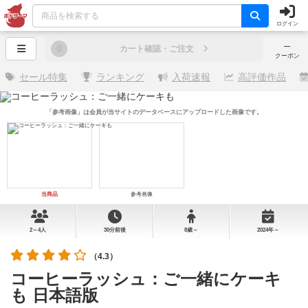
ログイン
─
0
カート確認・ご注文
クーポン
セール特集
ランキング
入荷速報
高評価作品
「参考画像」は会員が当サイトのデータベースにアップロードした画像です。
当商品
参考画像
2～4人
30分前後
8歳～
2024年～
（4.3）
コーヒーラッシュ：ご一緒にケーキ
も 日本語版