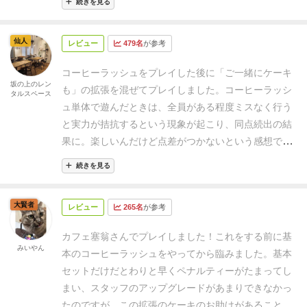
ンスとかいうゲームではない気がします。
でも、バラ
続きを見る
使えるなど様々なものがある。
ケーキのおかげで余分
ンスはなかなか絶妙だと今のところ思っています。
に注文が捌けるようになるが、そうすると相手はより
仙人
レビュー
479名
が参考
一層忙しくなる。ただ相手も同じなので、自分に飛ん
でくる注文も増えていき、明らかに基本のみより忙し
コーヒーラッシュをプレイした後に「ご一緒にケーキ
くなる。
ケーキカードの効果が追加される、注文カー
坂の上のレン
も」の拡張を混ぜてプレイしました。コーヒーラッシ
タルスペース
ドの総数が増えると言ったところで、情報量が増え、
ュ単体で遊んだときは、全員がある程度ミスなく行う
基本のみに比べ明らかに長考するようになった。これ
と実力が拮抗するという現象が起こり、同点続出の結
の良し悪しについてはなんとも言えないが、基本をそ
果に。楽しいんだけど点差がつかないという感想でし
のままゲーム感は重くしたと言った感じであった。
基
た。しかし、この拡張を入れたことで選択する場面や
本と同様にトークンのケーキトークンもよく、追加ル
続きを見る
できることが増え、運の要素はもちろんありますが点
ールも難しくないので、コンポーネントに惹かれて基
差もしっかりつくようになりました。ケーキカードで
本を買った人なら、満足はでからと思う。あと地味に
大賢者
レビュー
265名
が参考
ゲームが加速し、より多くの注文を同時に提供できる
追加の材料トレイが便利であった。
気になったのはケ
ようになることで気持ちよさも増しました。
個人的に
ーキカードの「お待ちください」が明らかに強かった
カフェ塞翁さんでプレイしました！
これをする前に基
は、選択ルールの「アップグレードタイルを自分で選
みいやん
ので、誤訳じゃないか？とは疑いたくなった。とりあ
本のコーヒーラッシュをやってから臨みました。基本
ぶ」、さらに拡張ではタイルを５枚選べる面が用意さ
えずうちではゲームから抜こうとは思っている。
セットだけだとわりと早くペナルティーがたまってし
れているので、４枚ではなく５枚にして遊ぶのが戦略
まい、スタッフのアップグレードがあまりできなかっ
性がアップして楽しいのでは、と思いました。ゲーム
たのですが、この拡張のケーキのお助けがあることで