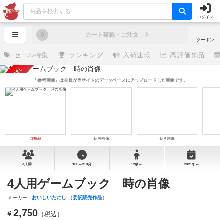
ログイン
─
0
カート確認・ご注文
クーポン
セール特集
ランキング
入荷速報
高評価作品
売り切れ
「参考画像」は会員が当サイトのデータベースにアップロードした画像です。
当商品
参考画像
参考画像
4人用
180～210分
12歳～
2021年～
4人用ゲームブック 時の肖像
メーカー：
おいしいたにし
（
委託販売作品
）
2,750
¥
（税込）