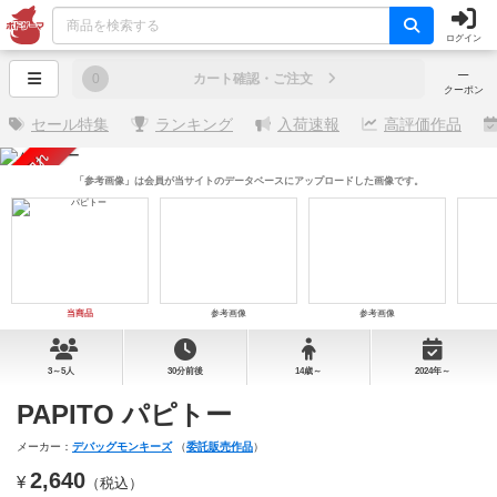
ログイン
─
0
カート確認・ご注文
クーポン
セール特集
ランキング
入荷速報
高評価作品
売り切れ
「参考画像」は会員が当サイトのデータベースにアップロードした画像です。
当商品
参考画像
参考画像
3～5人
30分前後
14歳～
2024年～
PAPITO パピトー
メーカー：
デバッグモンキーズ
（
委託販売作品
）
2,640
¥
（税込）