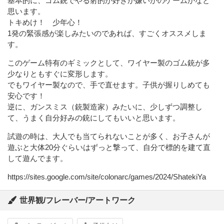
基本的に、ゴム銃でやる射的が好きか嫌いかのゲームかなと
思います。
トキめけ！ 少年心！
1発の緊張感が楽しみたいのであれば、すごくオススメしま
す。
このゲーム特有のギミックとして、ワイヤー製のゴム銃が多
少なりともすぐに変形します。
でもワイヤー製なので、手で直せます。子供が握りしめても
安心です！
逆に、ガンスミス（銃製造家）みたいに、少しずつ調整し
て、うまく自分好みの銃にしてもいいと思います。
試遊の時は、大人でも当てられないことが多く、お子さんが
遊ぶと大体20分ぐらいはずっと撃って、自分で標的を建て直
して遊んでます。
https://sites.google.com/site/colonarc/games/2024/ShatekiYa
世界観/フレーバー/アートワーク