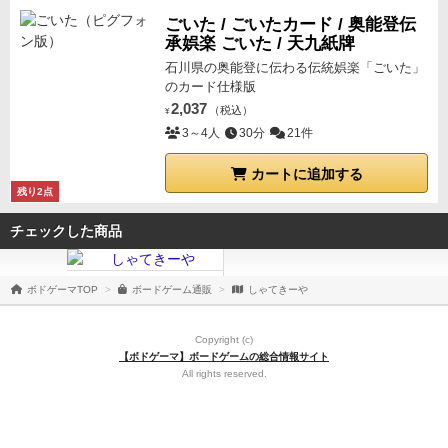
ごいた / ごいたカード / 奥能登伝
承娯楽 ごいた / 天九紙牌
石川県の奥能登に伝わる伝統娯楽「ごいた」
のカード仕様版
2,037
（税込）
¥
3～4人
30分
21件
カートに追加する
残り2点
チェックした商品
ボドゲーマTOP
ボードゲーム通販
しゃてきーや
Copyright (c)
【ボドゲーマ】ボードゲームの総合情報サイト
All rights reserved.