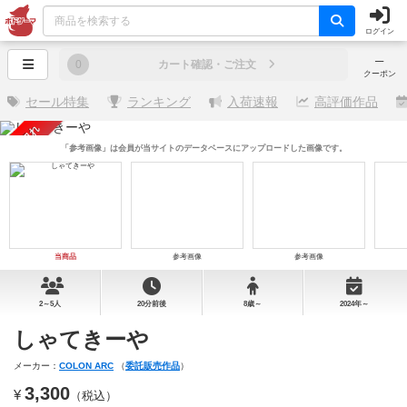
ログイン
─
0
カート確認・ご注文
クーポン
セール特集
ランキング
入荷速報
高評価作品
売り切れ
「参考画像」は会員が当サイトのデータベースにアップロードした画像です。
当商品
参考画像
参考画像
2～5人
20分前後
8歳～
2024年～
しゃてきーや
メーカー：
COLON ARC
（
委託販売作品
）
3,300
¥
（税込）