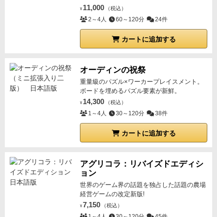
11,000
（税込）
¥
2～4人
60～120分
24件
カートに追加する
オーディンの祝祭
重量級のパズル×ワーカープレイスメント。
ボードを埋めるパズル要素が新鮮。
14,300
（税込）
¥
1～4人
30～120分
38件
カートに追加する
アグリコラ：リバイズドエディシ
ョン
世界のゲーム界の話題を独占した話題の農場
経営ゲームの改定新版!
7,150
（税込）
¥
1～4人
30～120分
45件