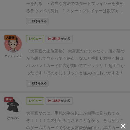
ーを配る
・適当な方法でスタートプレイヤーを決め
プレイ感の把握に3人は良かったけど、荒れる展開が
点、２人が当たると２点、３人が当たると１点、全員
る
ラウンドの流れ
1.スタートプレイヤーは数字カー
楽しそうなんで4人がオススメ。
ゲーム自体がこのカ
的中は０点
一定の点数を獲得した人が勝利します
トラ
ド26枚をシャッフルして、各プレイヤーに4枚ずつ表
ード枚数でしっかりと毎ラウンド、駆け引きを楽しめ
ンプと違ってスートのフォローや枚数が少ないので、
続きを見る
向き配る
2.さらに追加で2枚ずつ裏向きに配り手札に
てちょっと落ち着いた雰囲気の場に合うゲームだった
ある程度予想しながら遊べるので、自分が勝てそうに
して、残りは脇に置いておく
3.このラウンドで一番
かな。
なくても他の人を１位にして、ギャンブルで勝つとい
大賢者
レビュー
254名
が参考
に上がるのは誰かを占う
占いカードは2枚重ねて
う手段もとれるんじゃないかと思いました
また遊びた
使い、自分の予想するプレイヤー色が穴から見えるよ
いと思いました
他にも遊んだボドゲをブログに載せて
【大富豪の上位互換】
大富豪だけじゃなく、誰が勝つ
うに重ねて置く
4.占いが終わったら、スタートプレ
ケンチャンヌ
いますので良かった見ていってください。
か予想して当たっても得点！
なんと手札６枚中４枚は
イヤーから順にプレイする
同じ数字はペアで出す
バレバレ！カードに穴が開いててビックリ！ 超面白か
ことができ、表向きのカード、または手札から好きな
ったです！
ほのかにトリックと怪人のにおいがする！
組み合わせで出す
5.以降は場に出されたカードと同
じ枚数、同じ色で、より大きい数字があれば出すこと
続きを見る
ができる
ペアの場合、組み合わせの色にも従う
6.Aは特殊なカードで、通常はただの1だが、場に10が
勇者
レビュー
188名
が参考
出た時だけ11になる
7.出せるカードがあってもパス
することができて、再び手番が回ってきたら出すこと
大富豪なのに、手札の半分以上が相手に見られてる
なつかわ
ができる
8.全員がパスしたら、場のカードを全て捨
ぞ！！！！
この仕組みもさることながら、そもそもこ
札にして、最後にカードを出した人からスタートす
のゲームのカードでやる大富豪が面白い…
黒のカード