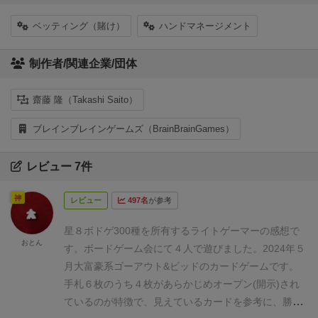
ベッティング（賭け）
ハンドマネージメント
制作者/関連企業/団体
齋藤 隆（Takashi Saito）
ブレインブレインゲームズ（BrainBrainGames）
レビュー 7件
神
レビュー
497名
が参考
星８
ボドゲ300種を所有するライトゲーマーの感想で
おとん
す。ボードゲーム会にて４人で遊びました。2024年５
月
大富豪系ゴーアウト&ビッドのカードゲームです。
手札６枚のうち４枚があらかじめオープン(開示)され
ているのが特徴で、見えているカードを参考に、勝ち