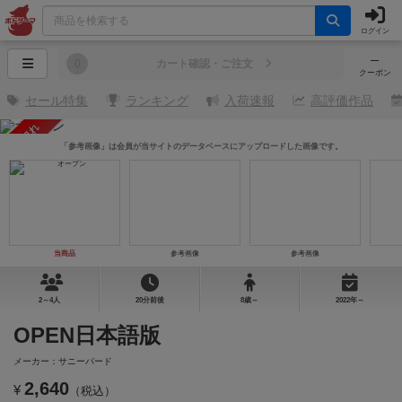
ログイン
─
0
カート確認・ご注文
クーポン
セール特集
ランキング
入荷速報
高評価作品
売り切れ
「参考画像」は会員が当サイトのデータベースにアップロードした画像です。
当商品
参考画像
参考画像
2～4人
20分前後
8歳～
2022年～
OPEN日本語版
メーカー：サニーバード
2,640
¥
（税込）