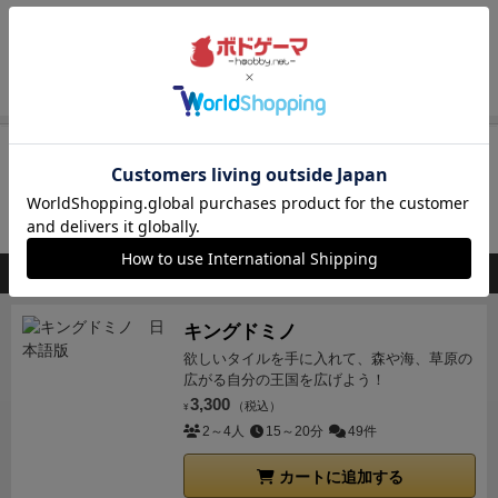
る
9.手札を全て出しきったら上がりになり、これを
と赤のカードの枚数バランスが素晴らしく数字の高い
最後の1人になるまで続ける
10.最後の1人が次のラ
カードだけが最強ってわけじゃないんです…！
ラウン
ウンドのスタートプレイヤーになる
得点計算
ラウン
ドを重ねていき、目標ポイントに到達できれば勝利の
続きを見る
ド終了時、以下の得点計算を行う
・プレイ人数に応
条件ですが、ゲームに勝つ以外にも誰が勝つか予想で
じて、上がり順による得点(左から順に、1位、2位、3
きればポイントを貰えます！
ここで公開されている手
再入荷までお待ち下さい
位、4位)
4人:4/2/1/0 3人:3/1/0 2人:2/0
・プレ
札がヒントになるのですが、相手がめっちゃカード強
イ人数に応じて、占いによる得点(左から順に、1人的
いからそのプレイヤーに賭けたら全然予想が外れるな
入荷通知を受け取る
中、2人的中、3人的中、4人的中)
4人:4/2/1/0 3
んてこともザラにあります！
結局信じられるのは己の
会員登録
後、通知送信先を設定すると入荷通知を受け取れます
人:3/1/0 2人:2/0
ゲームの終了
誰かが以下の点数に
み…でも手札弱いなら誰かに賭けましょう。
ちなみに
なったらゲーム終了になり、最も得点の高いプレイヤ
このゲームに複数人でやっても面白いですが、個人的
このボードゲームを持ってる人が購入した商品
ーの勝ちになる
4人プレイ:16点 3人プレイ:13点
には1vs1が白熱しました。
1ゲームも短くポンポン終
2人プレイ:10点
同点の場合、決着がつくまで追加ラ
わるので、じゃんけんで何かを決めるなら、この
キングドミノ
ウンドを行う
OPENで決めても良いのかもしれませんぞ。
欲しいタイルを手に入れて、森や海、草原の
広がる自分の王国を広げよう！
3,300
（税込）
¥
2～4人
15～20分
49件
カートに追加する