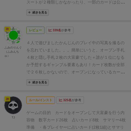
トデザインはうーんって感じです。ウイルスっぽい。
スートが２種類しかなかったり、一部のカードは公開
レイヤーが、好きなカードを出していきます。
誰か1
⚫︎悪い点
特に無し。
されていたり、賭けがあったりと、独特なゲームに仕
人だけになるまでカードを出したりパスをしたりして
続きを見る
上がっており、システム派のゲーマーにはウケがいい
いき、1人だけになれば、はじめにカードを出し切っ
感じになっている。
やってみた感想としては、世界観
たプレイヤーは3点、2番目に出し切ったプレイヤーは
神
レビュー
339名
が参考
がないので、そこまで大きな感動がなかったのは正直
1点を獲得します(3人プレイ時)。
予想を公開して的中
なところ。
というか、某人気ブログの評価のハードル
が1人だけなら3点、2人が的中してたら1点、全員が的
４人で遊びました
かんじんのプレイ中の写真を撮るの
が高かったからかもしれない。
今はプレミアついてい
ふみのりんぐ
中してたら0点です。3人プレイなら最大得点は6点に
を忘れていました。。。
簡単にいうと、オープン手札
（ふみんち
るが、多分、◯インクか◯ェリカフェあたりから、そ
ゅ）
なりますね。
大富豪系のゲームですが、このゲームで
４枚と隠し手札２枚の大富豪でした
＋誰が１位になる
のうちリメイクされるんだろうなぁと思う感じのゲー
Aは一番弱くて10が出ているならAは10より強くなり
か予想するギャンブル要素もあり！
カード枚数が全部
ム。
盛り上がりというか、静かに脳内で「おお！」と
プレイできます。
3人プレイ時は配られた瞬間に各プ
で２６枚しかないので、オープンになっているカード
なる感じなので、ちょっと渋いゲームかな。
ある程
レイヤーの前にある公開されている4枚の札から残り
と手札のカードと使わない２枚のカードの残りを予想
度、ボードゲーム慣れている人でないと「へぇ〜」で
続きを見る
手札2枚の最大値等を考え、誰が一番はじめにカード
しながら出していきます
１０を出した場合のみ、１を
終わってしまいそうな内容なので、そういう意味では
を出すプレイヤーによって予想をして外すことが少な
出したら、１１として扱われます
なので、最後に手札
遊ぶメンツも選びそう。
とはいえ、このデザイナーの
神
かったです。
基本的には、一番はじめにカードを出し
ルール/インスト
325名
が参考
が１だとしても、相手が１０を持っていれば逆転でき
ファンは多いと思うので、ファンは、とりあえず遊ん
切っての3点が大きいので狙うけど、公開されたカー
るチャンスはあります
あと、黒と赤のカードも分けら
でおきたいゲームだ。
ゲームの目的
カードをオープンして大富豪を行う
内
ドから無理なら無難に2着と予想点狙い。
3人だと誰が
れており、出した色に応じた色しか出せません
４人プ
TJ
容物
数字カード26枚
占いカード8枚
サマリー4枚
勝つかはそこまで荒れが無くて、予想も他プレイヤー
レイの場合、１位は４点、２位は２点、３位は１点、
準備
・各プレイヤーに占いカード(2枚1組)とサマリ
が勝つにしてもうまみが薄かったです。
ルール把握と
４位は０点
ギャンブル（占い）で１人だけ当たると４