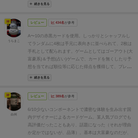
そうな人にビッド(賭け)もします。早上がりの得点と
続きを見る
ビッド的中の得点を合算し、規定の点数に到達すると
勝利です。
(写真の中のコインや特殊ダイスは、オーナ
神
レビュー
434名
が参考
ー様の私物で同梱物ではありません。)
一言でいうと、
「大富豪」と「スカルキング」を足して2で割ったよ
A〜10の赤黒カードを使用。
しっかりとシャッフルし
うなプレイ感で、両者よりさらに軽い仕上がりです。
うらまこ
てランダムに4枚は手元に表向きに並べられて、2枚は
ルールもシンプルで理解しやすく、洗練されたゲーム
手札として配られます。
ゲームとしてはゴーアウト(大
システムに感動すら覚えます。
大富豪的には、まとめ
富豪系)＆予想(占い)ゲームで、カードを無くしたり予
て出す爽快感やソフトパスの戦略が楽しいですし、ス
想を当てれば順位等に応じた得点を獲得して、プレイ
カルキング的には見えない手札も考慮したビッドや、
ヤー人数に応じた規定得点を獲得したプレイヤーが勝
ワザと負けにいく戦略なども楽しめます。しかも、1
続きを見る
ちになります。
カードの出し方は、シングル、ダブ
ラウンドあたり約６手番くらいで決着するスムーズな
ル、トリプルとあり、はじめに出されたカードと同じ
進行。得られる愉しみの時間効率が高いです。
⚫︎良い
神
レビュー
389名
が参考
色のカードより数字の高いカードを出さなくてはいけ
点
「大富豪」と「スカルキング」の良いトコ取り。ル
ません。
ダブルやトリプルも同じ色の組み合わせで高
ールも分かりやすく、ビッド系カードゲームの入門と
6/10
少ないコンポーネントで濃密な体験を生み出す国
い数字でないといけません。パスはソフトパスで全員
白州
して最適だと思います。完成度ではスカルキングを超
内デザイナーによるカードゲーム。
某人気ブログでも
がパスするまでは何回でもカードが出せるのと自分が
えちゃったかもなー。
⚫︎気になる点
箱絵やビッド用の
高評価だったこともあり、話題になった（それが理由
出したカードに対してさらにカードを出すことも可能
ディスクは好みのアートワークだけど、カードのスー
か定かではないが、品薄）。
基本は大富豪なのだが、
です。
全員がパスをしたら、最後にカードを出したプ