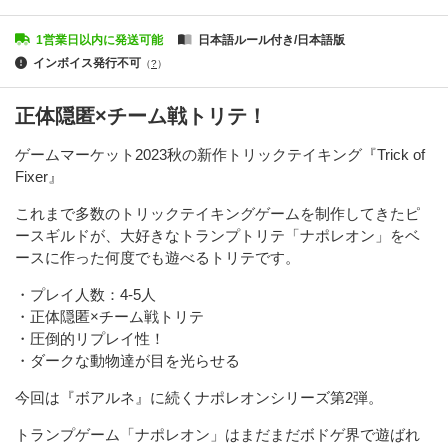
1営業日以内に発送可能
日本語ルール付き/日本語版
インボイス発行不可
（
?
）
正体隠匿×チーム戦トリテ！
ゲームマーケット2023秋の新作トリックテイキング『Trick of
Fixer』
これまで多数のトリックテイキングゲームを制作してきたピ
ースギルドが、大好きなトランプトリテ「ナポレオン」をベ
ースに作った何度でも遊べるトリテです。
・プレイ人数：4-5人
・正体隠匿×チーム戦トリテ
・圧倒的リプレイ性！
・ダークな動物達が目を光らせる
今回は『ボアルネ』に続くナポレオンシリーズ第2弾。
トランプゲーム「ナポレオン」はまだまだボドゲ界で遊ばれ