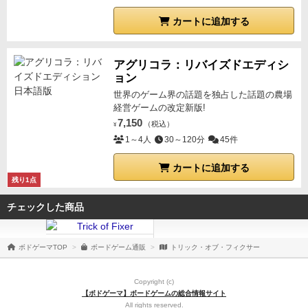
カートに追加する
アグリコラ：リバイズドエディシ
ョン
世界のゲーム界の話題を独占した話題の農場
経営ゲームの改定新版!
7,150
（税込）
¥
1～4人
30～120分
45件
カートに追加する
残り1点
チェックした商品
ボドゲーマTOP
ボードゲーム通販
トリック・オブ・フィクサー
Copyright (c)
【ボドゲーマ】ボードゲームの総合情報サイト
All rights reserved.