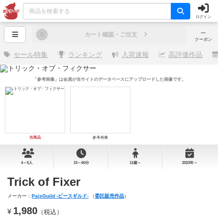
ログイン
─
0
カート確認・ご注文
クーポン
セール特集
ランキング
入荷速報
高評価作品
「参考画像」は会員が当サイトのデータベースにアップロードした画像です。
当商品
参考画像
4～5人
15～60分
12歳～
2023年～
Trick of Fixer
メーカー：
PaixGuild -ピースギルド-
（
委託販売作品
）
1,980
¥
（税込）