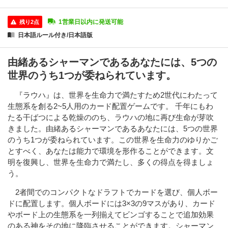
1営業日以内に発送可能
残り2点
日本語ルール付き/日本語版
由緒あるシャーマンであるあなたには、5つの
世界のうち1つが委ねられています。
『ラウハ』は、世界を生命力で満たすため2世代にわたって
生態系を創る2~5人用のカード配置ゲームです。 千年にもわ
たる干ばつによる乾燥ののち、ラウハの地に再び生命が芽吹
きました。由緒あるシャーマンであるあなたには、5つの世界
のうち1つが委ねられています。この世界を生命力のゆりかご
とすべく、あなたは能力で環境を形作ることができます。文
明を復興し、世界を生命力で満たし、多くの得点を得ましょ
う。
2者間でのコンパクトなドラフトでカードを選び、個人ボー
ドに配置します。個人ボードには3×3の9マスがあり、カード
やボード上の生態系を一列揃えてビンゴすることで追加効果
のある神をその地に降臨させることができます。シャーマン