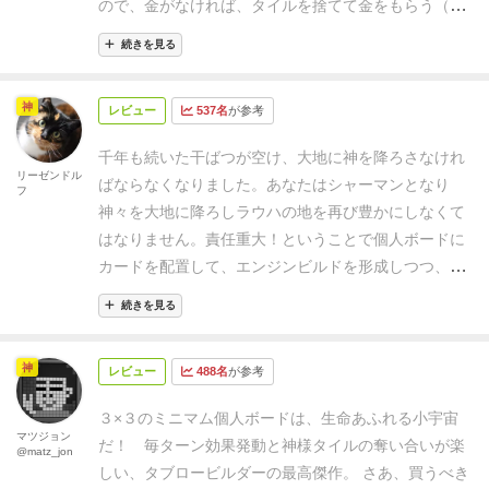
ので、金がなければ、タイルを捨てて金をもらう（こ
収入(得点、お金、
胞子
)。発動にお金が必要なタイプ
こらへんは、マイルストーンに近いか）。
これを1ラ
もある。
タグ
：特定の
能力
やラウンド終了処理で参照
続きを見る
ウンドとして、3ラウンド毎に得点計算がある。12ラ
する。また３ｘ３の縦横でビンゴになると
神様
が来
ウンドやったらゲーム終了。得点が高い人が勝ち。
タ
る。
このゲームの考えどころは、②でカードをどこに
神
レビュー
537名
が参考
イルには、効果とアイコンが描かれているのだが、タ
置くか？という事です。ポイントは２つ✌
１つ目は、
イルを置いても即座に効果は発動せず、ラウンド毎に
タグ
のビンゴ狙い
。
揃うと
神様
を入手でき、恩恵を与
千年も続いた干ばつが空け、大地に神を降ろさなけれ
外側を移動するコマの位置に合わせて発動する。
この
リーゼンドル
えてくれる。
タグ
の種類毎に担当の
神様
がおられる。
ばならなくなりました。
あなたはシャーマンとなり
フ
デザイナーは、今まであった定番ゲームのシステムに
この恩恵は入手したターンと、毎ラウンド終了時に発
神々を大地に降ろしラウハの地を再び豊かにしなくて
ちょっとしたスパイスを入れて改良するのが非常にう
動する。ただし、ライバルがビンゴしたら
神様
はそっ
はなりません。
責任重大！
ということで個人ボードに
まいので、このゲームもそれに当てはまる感じだ。
ま
ちに行ってしまう特性がある😭 取って取られてをし
カードを配置して、エンジンビルドを形成しつつ、
た、3ラウンド毎にタイルの一部に記載されている水
ていく❕
２つ目は、
能力
発動のタイミング
。
③で発動す
神々の助力を得て勝利点獲得を目指していきます。
こ
アイコンがあるのだが、他のプレイヤーと比較して、
続きを見る
るマスは全12ターンで予め決まっている。←これはと
ちらが共通の個人ボードなっています。緑で囲ってい
多いほど高得点。これがバカにならず、油断するとめ
ってもシンプルで、１列(または1行)の塊で発動し、こ
る部分の上に乗っているコマがラウンドマーカーみた
ちゃくちゃ点を稼がれる（笑）
さらに「胞子」という
神
の順番が隣の列へと移っていく仕組み。 発動にはお
レビュー
488名
が参考
いな役目を果たいしていて、時計回りで凹んでいると
システムがあり、タイルの効果を使って置くか、タイ
金(ｸﾘｽﾀﾙ)が必要なタイプもあるため、資金調達が間に
ころに移動してきます。
左右にはこのようなカードが
ルを捨てて金ではなく、胞子を3x3のどこかに置くと
３×３のミニマム個人ボードは、生命あふれる小宇宙
合うように組み込んでいったり、または
タグ
数に応じ
乗せられたボードがあり、毎ラウンド個人ボートの凹
マツジョン
いうこともでき、胞子がある場所は、3ラウンド毎に
だ！ 毎ターン効果発動と神様タイルの奪い合いが楽
@matz_jon
て貰える収入が増えるものは
タグ
を増やすため後回し
みにあるアイコンの場所からカードを1枚だけ選びあ
毎回必ず、その場所の効果が発動する。
面白いのが、
しい、タブロービルダーの最高傑作。 さあ、買うべき
にしたり・・などです😙 理由付けとしては前者の方
とは残します。このカードは他のプレイヤーも取るた