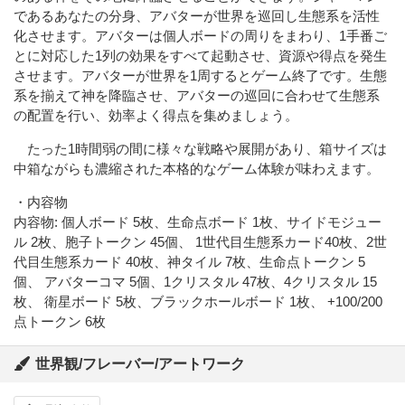
であるあなたの分身、アバターが世界を巡回し生態系を活性
化させます。アバターは個人ボードの周りをまわり、1手番ご
とに対応した1列の効果をすべて起動させ、資源や得点を発生
させます。アバターが世界を1周するとゲーム終了です。生態
系を揃えて神を降臨させ、アバターの巡回に合わせて生態系
の配置を行い、効率よく得点を集めましょう。
たった1時間弱の間に様々な戦略や展開があり、箱サイズは
中箱ながらも濃縮された本格的なゲーム体験が味わえます。
・内容物
内容物: 個人ボード 5枚、生命点ボード 1枚、サイドモジュー
ル 2枚、胞子トークン 45個、 1世代目生態系カード40枚、2世
代目生態系カード 40枚、神タイル 7枚、生命点トークン 5
個、 アバターコマ 5個、1クリスタル 47枚、4クリスタル 15
枚、 衛星ボード 5枚、ブラックホールボード 1枚、 +100/200
点トークン 6枚
世界観/フレーバー/アートワーク