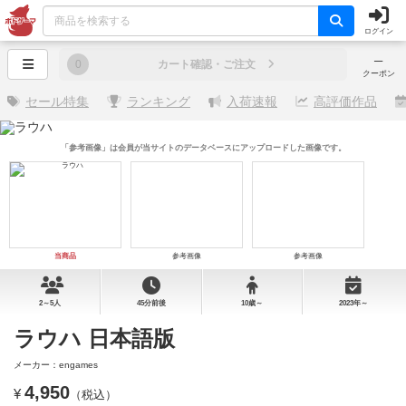
ログイン
─
0
カート確認・ご注文
クーポン
セール特集
ランキング
入荷速報
高評価作品
「参考画像」は会員が当サイトのデータベースにアップロードした画像です。
当商品
参考画像
参考画像
2～5人
45分前後
10歳～
2023年～
ラウハ 日本語版
メーカー：engames
4,950
¥
（税込）