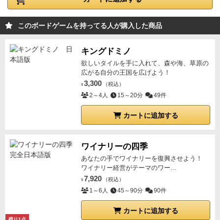
プレイヤーの手元にいないようにしないとラウンド終
まえても、面白いゲームだとは思うのでこの評価。
マと同じ行／列の土地タイルの効果。
ロ）今手番で
いもので、差が大きいほど得点も大きくなってます⚔️
後ほど。
得点計算
カードのドラフトを3回行い、残っ
了時に再恩恵があったりしますからね。
ドラフトゲー
BGAで気軽にプレイできるので、興味ある人はとりあ
得た神タイルの効果。
④自色コマを１歩進める。
５）
これらを踏まえてドラフトする事になるので、自分が
た4枚目は捨てられると、ラウンドマーカーが角に置
ムで処理自体もそこまで難しいわけじゃないからサク
このボードゲームを持ってる人が購入した商品
えずやってみてはいかがでしょうか。
時計回りに、２～を繰り返す。
６）全員のコマが個人
欲しいカード、相手に渡したくないカードを選んでい
かれ得点計算が発生します。
まず神様の能力が再起動
サクやけど、淡白な感じはありました。
そんなに時間
ボードの隅に来たら、以下を行う。
①以下を好きな順
く事になるのです🤔
オススメは３、４人
。正直何人で
されます。そして胞子トークンの置かれたカードが再
はかからないドラフトゲームかな。
キングドミノ
で発動できる。
イ）新芽コマがある土地タイルの効
も良いと思ってます…
ターン中の①以外は手番制で
び使えるようになります。
これらを好きな順番で処理
欲しいタイルを手に入れて、森や海、草原の
果。
ロ）手元にある神タイルの効果。
②水マークの
す。ビンゴによる神様の行き先が、カード配置する順
した後、相手のボードの水の資源の比較による点数が
広がる自分の王国を広げよう！
数に応じ、得点を得る。
③次ラウンドへ進む。２～
番で変わってくるからです。 このゲームの干渉要素
3,300
入ります。
最大15点も獲得できますので水資源は適度
（税込）
¥
７）４ラウンドが終了したら、ゲーム終了。
子供たち
はドラフトと神様のみなので、効果の処理は完全ダウ
2～4人
15～20分
49件
にとらないといけません。
その処理が終わると今度は
と遊んだ感想は、画像豊富で「今日のおじさん」ブロ
ンタイムです！ ただそこまで時間がかかるものでも
右横にラウンドマーカーが下に進んでいきます。2回
カートに追加する
グに詳しくまとめたぞっ！ ほかにもいろいろ、最新
ないので弱い理由です😓 ドラフトのカード選びの方
目の得点計算が終わると次の時代に移り、カードも強
ボードゲームを山ほど紹介してるぜっ！
がよっぽど悩ましく時間も割きます(笑)
あとビンゴ成
力なものに変わります。そして再び2回得点計算した
立を見逃しガチなので、隣近所でフォローしあおう！
ワイナリーの四季
らゲームは終了し、得点の高い人が勝利します。
ここ
🤝
まとめると…
Good
👍
あらゆるルールが簡潔にまとま
まで説明すると、全員同時にカードを取って、カード
あなたの手でワイナリーを復興させよう！
ワイナリー経営がテーマのワー...
っていて良い。
能力
も分かり易いアイコン表記であ
を配置するなり捨てるなりして行えば、待ち時間も少
7,920
（税込）
り、テキストは無く遊びやすい。
¥
軽量級と言っても過
なくていいと感じるでしょうが・・・
これ手番順にち
1～6人
45～90分
90件
言ではない
です。
ドラフトパートも、少ない選択肢か
ゃんとやらないといけない理由があるんです・・・
神
ら選ぶため、ライバルへのけん制も効果的であったり
様は各アイコン1柱しかいません。
なので先ほど説明
カートに追加する
と
良ドラフトである
😘
発動する効果類も、突きつめる
残り1点