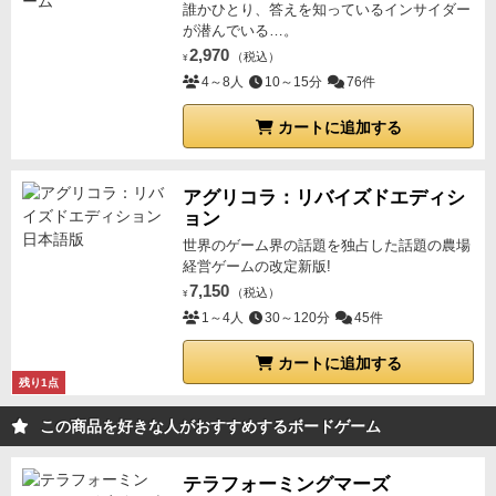
ょうか。あとサマリーは1枚あるのですが人数分コピ
誰かひとり、答えを知っているインサイダー
ーしてあげた方がいいと思います。
機会がありました
が潜んでいる…。
2,970
ら遊んでみてはいかがでしょうか。
（税込）
¥
4～8人
10～15分
76件
カートに追加する
アグリコラ：リバイズドエディシ
ョン
世界のゲーム界の話題を独占した話題の農場
経営ゲームの改定新版!
7,150
（税込）
¥
1～4人
30～120分
45件
カートに追加する
残り1点
この商品を好きな人がおすすめするボードゲーム
テラフォーミングマーズ