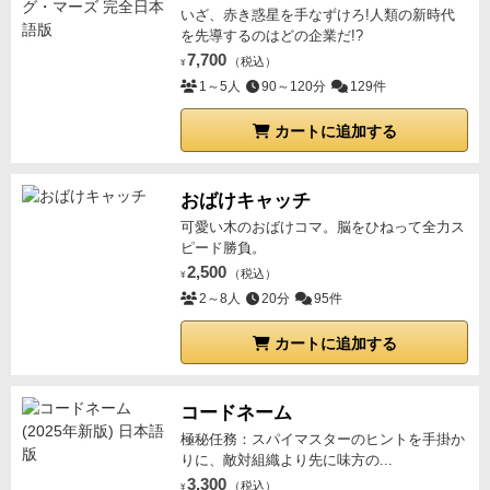
いざ、赤き惑星を手なずけろ!人類の新時代
を先導するのはどの企業だ!?
7,700
（税込）
¥
1～5人
90～120分
129件
カートに追加する
おばけキャッチ
可愛い木のおばけコマ。脳をひねって全力ス
ピード勝負。
2,500
（税込）
¥
2～8人
20分
95件
カートに追加する
コードネーム
極秘任務：スパイマスターのヒントを手掛か
りに、敵対組織より先に味方の...
3,300
（税込）
¥