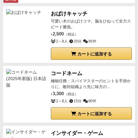
してなかったのは例えば1プレイヤーが木のアイコン
と”収入”のみなので、あとは何が欲しいか？いつ受取
を縦に三つ揃え神様を招きました。能力をもらうと神
おばけキャッチ
るか？を考えていくだけです。
Bad
👎
カード能力のバ
様はそこに居続けます。
ですが、その後に他のプレイ
可愛い木のおばけコマ。脳をひねって全力ス
リエーションが少ないので、戦略もまた然り… 要す
ヤが木のアイコンを3つ揃えると、神様は他のプレイ
ピード勝負。
るに、大量得点の軸を決めてカスタマイズしていく。
ヤーのところへ行ってしまいます。そしてそこに居続
2,500
（税込）
¥
あとはドラフトで思い通りになれば勝ち。ならないな
けます。
この神様の取り合いが地味に悩ましい要素な
2～8人
20分
95件
ら負け。っというパターンしかない。 これは遊び易
っています。エンジンビルドを作りたいが、神様を招
さとの二律背反なのだろうな😩
つまらない訳ではない
くためにはアイコンを揃えないといけない。
カートに追加する
他のプレ
が、コンポーネント、ギミックがしっかりとしてるの
イヤーの盤面も見れますからねぇ、降りてきてもらっ
で、それなりの遊び応えを期待してしまうが…実際は
たと思ったらもう他のところへ飛んで行ってしまうな
コードネーム
軽量級のノリで遊べたため、ギャップが悪く働いてし
んてこともあり得ます。
12枚のカードのドラフトで効
極秘任務：スパイマスターのヒントを手掛か
まったのかな🤔？
前半の立上げは面白いが、終盤は
率の良いエンジンビルドを汲み上げるというプレイ時
りに、敵対組織より先に味方の...
淡々と追加得点していくだけなのもチョットね……
間もインスト込みで1時間。
手軽さと面白さがあるゲ
3,300
（税込）
¥
ームなんですが、やはりアイコンがちょっとわかりず
2～8人
15分
80件
らいも知れないので慣れは必要なのかもしれません。
カートに追加する
だけど理解してくると面白さがわかってくるんじゃな
いかと思います。
あと欠点というか、これは他の人も
言ってたのですが、アートワークが地味という事でし
インサイダー・ゲーム