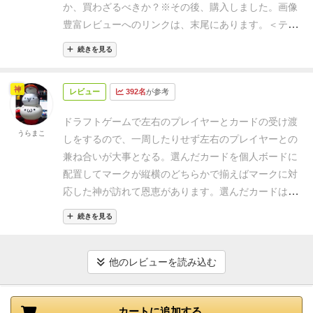
胞子は１度でも置けば、3ラウンド毎にずっと効果を
か、買わざるべきか？
※その後、購入しました。画像
が多いかな❔
ラウンドの終了処理では、次の３つを処
め、いわゆるドラフトをしていくことになります。
そ
発動できるし、胞子のある場所にタイルを後から置い
豊富レビューへのリンクは、末尾にあります。
＜テー
理する。
○
胞子
トークンがあるマスを再発動
○持ってい
れではやれることをざっくりと説明します。
1 カー
ても消えないため、後半の強いタイルとコンボすれ
マ＞
・年代：1000年の荒廃が続いた後
・場所：ラウハ
る
神様
の再発動
○水タグの数量確認とその収入
胞子
と
ドを配置する
ボードにある9か所のどこかに配置しま
続きを見る
ば、最後の最後で大逆転も可能なほどの爆発力のある
の地
・プレイヤーの立場：呪術師（シャーマン）
・目
は、マスに設置するトークンです。これがあると、各
す。中には配置コスト(クリスタル)が書かれているカ
稼ぎができる。※ボードゲーム慣れしている人が初プ
的：生命豊かな地をつくること。
・行うこと：
・土
ラウンド終了時にそのマスの
能力
を再び使えるという
ードや、配置制限のカードなどがあります。
配置が終
神
レイすると、1回使うと消える、上書きしても消える
レビュー
392名
が参考
地を改良し、動物を住まわせる。
・土地と動物の力
事になる🍄
水タグは
タグ
の一種。最も少ないプレイヤ
わりましたら今のラウンドマーカーがある列の白リボ
と勝手に思ってしまう（自分とか）人がいるので注意
を借り、生命エネルギーを高める。
・神々を呼び、
ーを基準に、それよりいくつ多いかに応じて得点が貰
ンのところが起動します。
なので図のとうりでいくと
ドラフトゲームで左右のプレイヤーとカードの受け渡
（笑）
他にも、アイコンを1列揃えると、神タイルが
恩恵を得る。
※Rauha：平和、調和の意味。
＜基本シ
うらまこ
えます💧
この様に、ゲームの骨子は非常に簡単です☺
１クリスタルと１勝利点(星みたいなアイコン)が手に
しをするので、一周したりせず左右のプレイヤーとの
もらえて、もらった瞬間効果発動＋ラウンド毎の得点
ステム＞
・個人エリアへのタイル配置（効果の累積）
カードには、置けるマスが指定されているタイプもあ
入ります。
ちなみに特定のアイコンが縦、横のどれか
兼ね合いが大事となる。
選んだカードを個人ボードに
計算でも発動といった要素もあるので、いろいろ考え
＜大まかな手順＞
１）ラウンド制。全４ラウンド。
るため「欲しいけど、そこは上書きしたくないな～
が並ぶと神が降りてきます。
神は全部で7柱おり、そ
配置してマークが縦横のどちらかで揃えばマークに対
る点があって面白い。
と、褒めまくってきたが、タイ
２）全員同時に、以下を行う。
①指定された星ボー
💦」と悩んだり、ビンゴ狙いで変な置き方してしまっ
れぞれがゲームに出てくるアイコンに対応していま
応した神が訪れて恩恵があります。
選んだカードは配
ルのコストの差がでかく、所持金によって全く購入で
ド上のタイルをすべて取る。
②タイルから１個を選
たりなど、ゲーム展開で色々考えさせられるのは面白
す。
神を降ろすと下のボーナスが即手に入ります。
置する以外に捨てることで資源かカードの起動能力を
きなかったりするため、他の人が指摘している通り、
び、残りを返す。
３）得点が高い人から、時計回りに
続きを見る
い要素ですよね☝
基本的に大量得点には
タグ
が必要に
2 カードを捨てる
カードを置く必要がない、もしく
発動させるためのチップを受け取りカードに配置しま
運ゲーと言われても仕方ない内容になっている。
ま
手番をとる。
４）手番では、以下を順に行う。
①以下
なります。『XXタグごとに１点』という
能力
(または
はコストが支払えない、だけど相手に渡したくない場
す。
ラウンド終了毎に水シンボルは争いがあり、シン
た、とにかく地味。このデザイナーのゲームはだいた
いずれかを行う。
ａ）コストを払い、タイルを個人
神様
)を入手し、それを自分の得点源として、
タグ
を増
合はすてる選択肢があります。
その場合４クリスタル
ボル数の差分に応じて決められた得点を獲得したりし
他のレビューを読み込む
いそうなのだが、なんかイラストにクセがあるものが
ボードに置く。
ｂ）タイルを捨て、所定の物品を得
やしたり、
胞子
を乗せて発動回数を増やしたりするの
か胞子が1つもらえます。
胞子トークン
胞子トークン
ます。
基本的には神は複数は獲得しておかないと勝つ
多く、このゲームはその中でも、色映えや世界観な
る。
②同マークタイル３個そろったら、対応する神を
が一般戦法です。逆にこの軸がブレると半端者で伸び
は個人ボードの初期から手に入れることができます。
のは難しく、条件を満たすと動いたりするので長く他
ど、なんかこう、テンションがあがらないｗ
それをふ
得る。
③以下を好きな順で発動できる。
イ）自色コ
悩むことになる😩
また、水タグもあながち放置できな
カートに追加する
手に入れるとこのように配置できます。効果の説明は