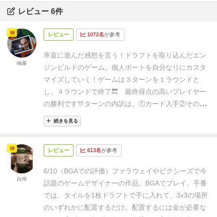
レビュー 6件
神
レビュー
1072名
が参考
率直に遊んだ感想を言う！
ドラフトを取り込んだエン
鳴屋
ジンビルドのゲーム。個人ボートを自分なりにカスタ
マイズしていく！
ゲームは３ターンを１ラウンドと
し、４ラウンドで終了🔚 最終得点の高いプレイヤー
の勝利です🎊
ターンの内訳は、
①カード入手
②そのカ
ードを配置
③各種効果発動 …というオーソドックス
続きを見る
な流れ。ラウンド終わりには特別な処理をします。
①はドラフト制となっており、隣プレイヤーとの共用
神
レビュー
613名
が参考
ストックからチョイスする仕組み😒
各プレイヤーには
３ｘ３のマス目がある個人ボードが渡される。各マス
6/10（BGAでの評価）
ファラウェイやピクシーズで今
には初期状態が印刷されているが、①で得られたカー
白州
話題のゲームデザイナーの作品。BGAでプレイ。
手番
ドをマス目に配置する事で
内容を上書き
していく
事に
では、タイルを1枚ドラフトで手に入れて、3x3の場所
なる。
初期印刷と上書きするカードには、
能力
と
タグ
のいずれかに配置するだけ。
配置するには金が必要な
の２つの役割がある。
能力
：発動したときに得られる