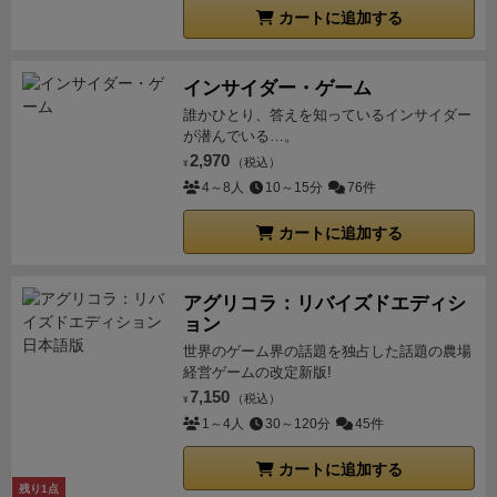
ので飽きさせない仕様。
充実のソロモード
ストイック
ることもできる。
少なくても初手で行うフリーアクシ
カートに追加する
列を埋めることでもボーナスの勝利点が加算されると
に得点を積むもよし、条件達成縛りで高難度にするも
ョンはキューブの配置となるだろう。
オーダー
このゲ
いった、セットコレクション的な要素もあるので、何
よし。何度も楽しめる仕様。
オートマ操作が要らない
ームは2つのオーダーという得点要素がある。
プリン
をどこに運ぶのか、市場に配置された積み荷のチップ
んで純粋にゲームに集中できます。
ランクも得点によ
インサイダー・ゲーム
セスオーダー
各国家にはプリンセスが存在する、プレ
をにらみながら計画を立てていく必要があり、悩まし
って6段階。まだ「快晴」モードで中間のAかAA止まり
誰かひとり、答えを知っているインサイダー
イヤーは母星のプリンセスのオーダーを達成させるこ
い要素でもある。
実績ボードに配置できる積み荷の他
が潜んでいる…。
ですが、最高のS取れたら「曇天」モードに行こうと
とができます。このボードの上側がそうだが、共通し
2,970
にも、通常より少し遠い位置にある星に輸送する必要
（税込）
¥
思います。
意外とコンパクト。（容量に対して箱は小
てあるのが4色のタイルを集めると実績を１ライン5ま
4～8人
10～15分
76件
がある代わり、より良い報酬が得られる「乗客」や、
さめ）
このボリュームのゲームなのでボード類やトー
で進めることである。最後の1つは国家によって異な
宙域のデンジャーエリアで戦闘を行って入手するデン
クン類の種類は多いものの、ソロ用だと80×80の机で
カートに追加する
っている。
解除する場所はプリンセスの上にあるキュ
ジャーカードなども報酬や勝利点につながり、それぞ
も特に窮屈さは感じませんでした。セットアップもそ
ーブがそれであり解除すると報酬かもらえる。
二つ解
れ必要とされる船の強化が異なってくるので、上記の
んなにかからずありがたいですね。
収納については、
除するとカードが裏返り笑顔が見られ、勝利点がもら
組み換えと併せて柔軟に配送を行っていきたい。
アグリコラ：リバイズドエディシ
その
けっこうぎっちりになるので100均ケース等を使うと
える。
ん？デレたり、いちゃいちゃできないのかだ
ョン
他にも宙域に施設を建造して収入源にしたり、「投
浮きます。いい感じの収納を考えるか、諦めてジップ
と?
異世界の受付嬢とは違い、相手はプリンセスだか
世界のゲーム界の話題を独占した話題の農場
資」として特殊効果のあるタイルを獲得したりと事業
袋で行くか。別のところで悩みどころが発生していま
経営ゲームの改定新版!
らなぁ・・・。
シークレットオーダー
非公開の最終勝
を拡大させる方法がいろいろあるのだが、個人的にう
す。
宇宙船強化の楽しみ
まあロマンですよね。キュー
7,150
（税込）
利点カードである。達成できればでかいが実行できな
¥
れしいのはどのアクションも勝利点につながるように
ブを雇用か報酬で確保して配置する簡易使用ではあり
1～4人
30～120分
45件
ければ途中で達成して破棄すると4金が手に入る。
こ
なっているところ。
この手のゲームによくある、「お
ますが、最初は荷物２つか1人(キャパ2)しか載せられ
のゲームの魅力
まず、得点の取り方が多彩で、ゲーム
金をいくらかせいでも、ゲーム終了時には何の価値も
カートに追加する
なかった船倉がMax６まで大きくなったり、移動が2歩
開始前にプレイヤーに国家支援カードを2枚渡されど
残り1点
なくなる」ということがなく、所持金や定期収入の