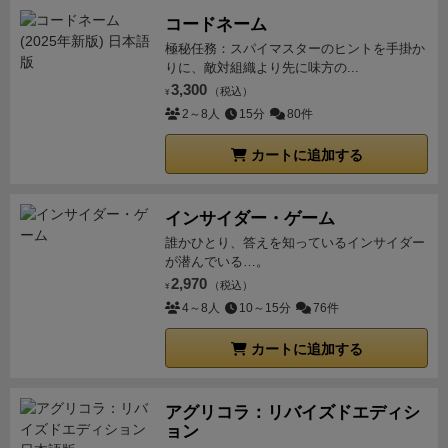
リリースする商業作品に引けを取らない完成度に達し
がちになります。
あと基本は１ターン２アクションと
コードネーム
たのも、ゲームを手にしたときの満足感向上に寄与し
いう事です。
ソロだと8－８－4の20アクションで３期
極秘任務：スパイマスターのヒントを手掛か
ていると感じた。
KSのプランでアクリル製の宇宙船コ
の処理を行います。
この二つを忘れずにプレイなさる
りに、敵対組織より先に味方の...
マを追加したのでさらに気分が盛り上がる（木のコマ
3,300
といいでしょう。
その他は製作者様の方でＦ＆Ａが出
（税込）
¥
も雰囲気があって悪くないが） 
2～8人
15分
80件
ていますので細かい修正等はそちらをご参照くださ
い。
X(旧ツイッター)で製作者様が書かれていました
カートに追加する
が、好きな漫画家さんにイラストを担当してもらった
とか、ゲームデザイナー冥利に尽きるの一言です。
個
人的にはソロで遊んでもよし、多人数でワイワイやる
インサイダー・ゲーム
もよしですが、５人で遊ぶとどうなるのかはちょっと
誰かひとり、答えを知っているインサイダー
が潜んでいる…。
見当がつきません。相当ワチャワチャするのではない
2,970
（税込）
¥
かなと思います。
皆様も機会がありましたら、遊んで
4～8人
10～15分
76件
みてはいかがでしょうか。
カートに追加する
アグリコラ：リバイズドエディシ
ョン