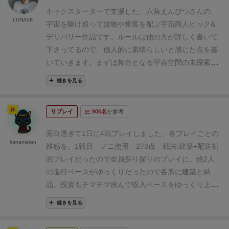
歩目で未確認の領域に侵入したので探査のために停止
もですが、説明書が難解でセットアップの段階でくじ
を８個準備し、１アクション事にボードにキューブを
キックスターターで支援した、六角えんぴつさんの、
しなければなりません。
このタイルを一枚受け取りま
けてしまう。固有名詞が当たり前のように頻出する割
LUNAVE
配置、８個使ったら決算、もう１回８個使ったら決
宇宙を駆け巡って貨物や乗客を配ぶ宇宙商人ピック&
す。ちなみに探査報酬として4金もらえます。
表にし
に説明が少なく、説明書とニラメッコいったりきたり
算、最後に４個使って終わり、という流れになりま
デリバリー作品です。
ルールは他の方が詳しく書いて
て配置したら自分の色のキューブ(ブイ)を置いて所有
時間がかかりました。チュートリアルを付けてほし
す。（最後は決算なし）
【セットアップ図。スタート
下さってるので、個人的に素晴らしいと感じた点を書
権を主張できます。大航海時代でもそうでしたが、安
い、切実。
それでも1回プレイすればルールは把握
地点は真ん中じゃなく左下の「支星」からになりま
いていきます。
まずは舞台となる宇宙空間の未探索マ
全でなくても、何があるか判明しているということは
できました。ソロは２０回の行動回数のスコアアタッ
す】
行えるアクション（キューブ消費）
航行：宇宙船
スに置くエーテル(宙域)タイルは、裏向きのタイルを
航行上助けになります。
ましてや未確認のところをい
クで中々の難易度かもしれない。初回プレイでクリア
続きを見る
の移動力数分コマを動かせます。移動先に何かあれば
ランダムに選んで表にして配置なので、リプレイ性が
ちいち探査しなくても通過できるわけです。なので最
はまず無理感。
結構タイルの量が多くて箱いっぱい
適用（戦闘やエーテル獲得・支払い等）、なければ
高くワクワクします！
次に雇用アクションやピック&
初に発見した人に報酬を得られるように所有権を主張
になりましたが、うまく？収まりました。もう少し工
神
「調査」として2連結タイルをランダムに引いてボー
リプレイ
906名
が参考
デリバリー業で得た報酬のキューブで自分の船を自由
します。
ただこの所有権のルールもゆるく、他のプレ
夫して整理したいところ。カード類はハーフっぽいサ
ドに配置します（調査済みとして公開される。お金も
に改良出来たり、最初に選択する8人のキャラクター
イヤーが通過した時に2金支払うとこのブイは撤去さ
イズもありスリーブは2種かな。
ルールは特に説明
面白過ぎて1日に4戦プレイしました。
各プレイごとの
貰える）。その時何かアクションが発生するエリアに
に2種類から１つ選ぶ固有能力と、プレイ中に購入出
kanamatan
れます。(支払えなくても可能、その場合所有者はサプ
はしません。間違いもあるかもしれないので説明書読
雑感を。
1戦目 ノニ使用 273点 戦法:建築+配送
初
あたったらそれも適用。
(下の状態だと、前に一歩進む
来る12種の固有能力があったりして、船とキャラクタ
ライからもらえます)
支星についたので荷下ろし(これ
んでください。ソロプレイ、だいたいの全景。右のプ
回プレイだったので全員探り探りのプレイに。
他2人
と未調査エリアなんで止まってタイル配置に)
積込：自
ーの成長が凄く面白いですし、リプレイ性も高まりま
ばアクションなしで行えます)ができます。
この積まれ
レイヤーボードがそれこそプレイヤーの数だけ必要に
の進行ペースがゆっくりだったので各所に建築と納
分が星エリア（本星や支星）にいるときに可能で、
す！
また、様々な危険な驚異と戦う時はダイスロール
たタイルはどこに行くのかというと・・・
個人ボード
なりますので、多人数の場合はもっとスペースが必要
品。投資もチマチマ挟んで収入ベースをゆっくり上げ
「依頼ボード」上にある通常依頼（荷物タイル）や乗
があり、ダイスバトルも大好きなので大興奮しまし
の上にある実績に置かれます。置かれたことによるボ
になるわけです。基本みんなで中央の宇宙マップを航
ながらのプレイ。収入も40確保で長時間遊んだだけあ
客依頼（カード）を、自分の宇宙船ボード右の「船
た！
後は自分の星の後援者となる女性キャラクターか
続きを見る
ーナス、埋めたことにより縦列ごとに最終勝利点がも
行して交易をおこないます。上部に依頼タイルみたい
って得点をしっかり稼ぐことが出来た。
今考えると投
倉」に上限容量まで乗せます。
取引：ボードにある取
らの依頼『プリンセスオーダー』を2つ達成すると、
らえたりします。ちなみに左にいるキャラはその星の
なのがあって星エリアで積み込み、目的地に運び最終
資メインのしょーたさんが伸びてたのでもっと早く終
引回数まで投資・雇用・建造・寄付のアクションを行
報酬に加えてキャラクターカードが引っくり返り、