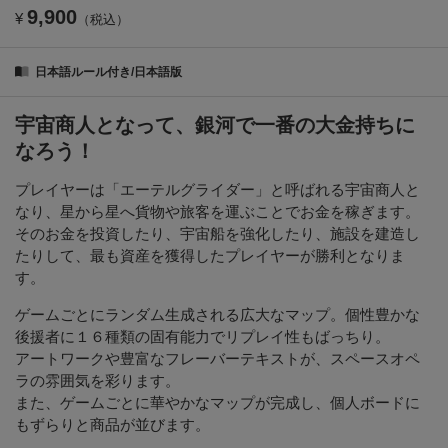
9,900
¥
（税込）
日本語ルール付き/日本語版
宇宙商人となって、銀河で一番の大金持ちに
なろう！
プレイヤーは「エーテルグライダー」と呼ばれる宇宙商人と
なり、星から星へ貨物や旅客を運ぶことでお金を稼ぎます。
そのお金を投資したり、宇宙船を強化したり、施設を建造し
たりして、最も資産を獲得したプレイヤーが勝利となりま
す。
ゲームごとにランダム生成される広大なマップ。個性豊かな
後援者に１６種類の固有能力でリプレイ性もばっちり。
アートワークや豊富なフレーバーテキストが、スペースオペ
ラの雰囲気を彩ります。
また、ゲームごとに華やかなマップが完成し、個人ボードに
もずらりと商品が並びます。