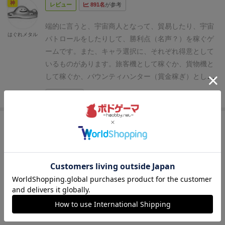
プリンセスらしいです。
実績ボードを埋めていくとこ
神
的に資産を沢山あつめる。こう書くと簡単なようです
レビュー
891名
が参考
了トリガを引く動きでも良かったと思う。
1戦目最終
います。
投資：お金を払ってタイルを獲得。収入ア
『よく出来ました！』とばかりに笑顔になる仕掛け
こから繁栄トラックからキューブを獲得できるボーナ
が実のところ面倒な作業が多く楽しい。
個人ボード
盤面。本社建て逃げ。
2戦目 シャイアー使用。177
ップと勝利点を得られます
雇用：お金を払って黒キ
が、とても魅力的でテンション上がります！
また、基
端的に言うと、宇宙商人となって、貿易したり、宇宙
スがもらえます。これは船の乗組員みたいな役割を果
で、建設や積み込み、戦艦の積載能力や航行性能など
点。戦法:配送。
2戦目は1戦目と打って変わって高速環
はぐれメタル
ューブを１つ獲得。宇宙船の「待合室」に配置（直接
本システムは簡単で分かりやすく、プレイ時間は程好
パトロールをしたりして、勝利点（名声？）を稼ぐゲ
たし能力を上げてくれます。(ほかにも黒いキューブが
を上げたりする必要があるのですが、雇用でキューブ
境。1時間以内に決着した。
原因は全員が配達に傾倒
強化ではない） 建造：お金を払ってボード上に建物
い中量級でサクッと遊べるのに、アクション中の選択
ームです。また、キャラ選択に、それぞれ得意として
あります)
ちなみにこのキューブ、一列取られると、決
を増やしたりすることでソレは可能となります。エー
したため。乗客弱い論と投資弱い論が上がる。
戦法的
を建造する。それぞれ固有効果があり、かつ勝利点も
がとても悩ましい&アクションのほとんどに様々な報
いるものがあります。
旅客機として稼ぐか、貨物機と
算が起こり収入が発生します。それで1期が終わりま
テル結晶の使いかたも結構重要ギミックでいろいろ手
には配送のみに傾倒。移動、積込、容量にガン振りし
入る。
寄付：お金を勝利点に変換。レートは12金
酬があって多幸感に包まれながら遊べるので、プレイ
して稼ぐか、バウンティハンター（賞金稼ぎ）として
す。
2列目が消えると2期の決算になり、3期目がなぜ
順も考えながら進めていきます。
プレイヤーボー
てひたすら荷運び。
亀屋がデンジャー狩りに傾倒して
→20点。
フリーアクション（いつでも使用可）
配置：
感は濃厚な面白さ満載と、満足度が非常に高いです！
稼ぐか、どれもやっていくかは自由ですが、それと同
か短いのですが決算が終わるとゲームが終了します。
ド、達成した依頼や実績を並べるところ。それぞれの
いたが、追いつけず。現金収入は強力だが、ボーナス
続きを見る
宇宙船ボード上の待合室にある黒キューブや銀キュー
更に国産にしては珍しく、細かな所まで丁寧&高クオ
じぐらい母星の位置取りが重要です。とにかく、でき
デンジャーゾーン
敵との遭遇です。戦闘できなくても
キャラで支援が違っていたりと個性がでる。個人目標
点が弱いのが要因か。
スピードで押し切っての勝利。
ブを宇宙船に配置して強化。
再編：エーテルを２個消
リティーのアートワークなので、海外名作と変わらな
ることは多いのですが、尖った稼ぎ方をしないと、ま
足止めはされますが、戦闘して勝利したら得られるも
のプリンセスオーダーがあって、ソロプレイの場合二
最終盤面。清々しいくらいの傾倒。魔眼帝の固有スキ
費して、宇宙船に配置済みの各キューブを再配置する
神
い感動のまま、壮大なスペースオペラのロマンに溢れ
レビュー
820名
が参考
ず苦戦は必至です。
箱の大きさの割に、ちょっと重ゲ
のもあります。
相手は3の戦力を持っており、こちら
つクリアしていないとそもそも敗北してしまうとい
ルは完全に腐った。
3戦目 ハルキー使用。旅客特
（「研究」以外）
宇宙船の強化
航行・積込・取引アク
た世界観に浸りながらプレイ出来ます！
コンポーネン
ーだったかなという印象ですね。後半はそれほどでも
の戦力は3あるので判定なしで勝利できます。
ボード
う。初回プレイでは動きもわからずあっと言う間に敗
化。205点。
前回が早すぎたと全員で反省会をして、
銀河を駆ける輸送船長となってあらゆるものを配達し
ションのほか、宇宙生物との遭遇時に参照する戦闘
トも同等の悩ましさの海外作品に比べると、箱は小さ
なかったですが、移動がたるかったです。ここが少し
の下にある3の星魚の回遊が手に入ります。(なんで魚
ダイスケ
北、3回目のプレイでやっとクリア。回数を繰り返す
前回よりもスローな展開に。前回は本星に行ったのが
ろ バラエティに富んだ得点源のピック＆デリバリー
力、積荷の容量、決算時の収入を増やす研究がありま
く、広げた内容物も場所が小さめなため、日本の住宅
残念。
(# `ω´) ＜ ところで、お前はどうやってお金
の群れとかいるんだよ・・・)
船倉に積まれで星につい
うちに得点の仕方がわかってきて面白くなってくるや
1箇所のみという高速展開であったが、今回は配達、
これまで「異世界ギルドマスターズ」「オレとオマエ
す。
大まかな流れ
基本的には本星や支星で荷物や人を
事情に優しく、流石だなと感じました！
総評として
を稼いだんだ？
(´・ω・`) ＜ 口に入れると幸せにな
たら水揚げされカードに書かれた報酬を獲得します。
つ。
デンジャーゾーンのとこで戦闘条件をクリアす
投資、客メインで大分戦法がバラける。
配達が進まな
の異世界転生」など、異世界転生ネタのボドゲを多く
乗せ、対象となる星まで運搬し、積み下ろしすること
は、海外名作と肩を並べる国産の中量級神作で、サク
れるキノコです。これを食べると意識がボー…ry)
(#
ちなみに基本は戦力にダイスの目を足して相手の戦闘
ることで星獣との戦闘が可能ですが、なかなか戦闘条
いのでやや停滞気味に。実績キューブを進めるのが専
手掛けてきた六角えんぴつが、アートも一新して新た
で得られるボーナスで船を強化していく感じです。
星
ッと濃密に楽しめて是非オススメです！
`ω´) ＜ それ、ロールフォーザギャラクシーでも生
力以上なら討伐成功、失敗したらその場で足止めされ
件達成できない。やはりというか２０回の行動回数制
らしょーたさんのみのため、投資のみのムーブの亀屋
にスペースオペラジャンルに乗り込んだ意欲作。
貨物
や荷物・乗客は赤・青・黄・緑の4色があり、積込は
産してたな！？OK。警察行こうな。
続きを見る
るだけです。(特に損傷やダメージは受けない)
取引
ボ
限が結構しんどいとこで、未開拓ゾーンやら、隕石ゾ
が資金焦げ付きまくる。そのため、決算は！？決算は
や乗客、宇宙怪獣まであらゆるものを届ける輸送船の
バラバラでもできますが、積み下ろしは「同じ色」の