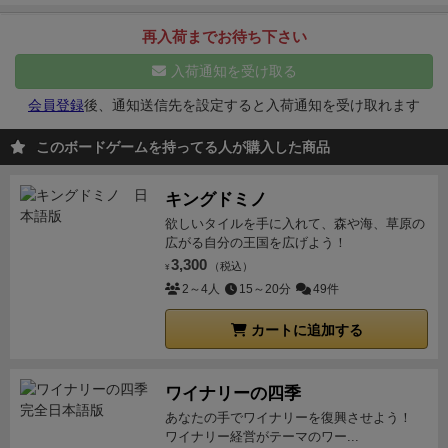
ードにも書かれていますが、先ほどのキューブが埋ま
ーンでダイスロールで停泊してしまうと少ない行動を
まだですか！？と嘆きの声が響く。
ゲーム展開的には
船長となって星々を渡り歩き、得た利益で船の改造や
ところでなければできません。
かつ、乗客は本星での
っていると金(フロル)がもらえて4つのサブアクション
再入荷までお待ち下さい
無駄消費してしまいヤリタイ事がなかなか思うように
しょーたさんがゲームを進めて入るが、スコアの的に
投資、施設の建設などを行って事業を拡大させてい
み下ろせます。
積荷の場合は実績ボードの該当する種
の内どれかが行えます。
投資
投資は星系ボードの左
出来ない、やはり運が相当必要ではないか。
積み荷
は2〜3人をまとめて配達する私が優勢に。白物資と現
く。
テーマやイラストの方向性が変わったとはいえ、
入荷通知を受け取る
類の欄に配置し、そこに描かれたボーナスを獲得しま
右にある各国家に置かれたタイルのことで、大きいタ
とか依頼者とか、この配置もランダムで運必要。 人物
金収入の大きさがアドバンテージとして化ける。
ま
独特のギャルゲー感（？）というかキャッチーさは健
す。
乗客の場合はカードに描かれたボーナス（無色の
会員登録
後、通知送信先を設定すると入荷通知を受け取れます
イルは能力と収入や勝利点、下の商品タイルは勝利点
を輸送すると見返りも大きいけれど、本星に運ぶ必要
た、ハルキーの固有スキルたる3金で建物to建物ワープ
在で、スタート時にヒロイン的な後援者を選択し、指
荷物チップ・お金）を得ることになります。
航行中に
と実績を1つ埋めてくれます。
この購入範囲は現在い
があり距離が遠くて戦艦能力を育てないとなかなか運
が強いため、北の緑と青を延々往復して点を稼ぐこと
定された依頼を解決するとカードが裏返って表情が変
このボードゲームを持ってる人が購入した商品
戦闘になった宇宙生物はダイスを1回振って出た目＋
る星系と母星(ゲームプレイ時に登場していれば)から
べない。何を選択してどこに運ぶか割と悩むポイント
が出来た。
ゲーム的にはトリガは引けないが、本社以
化するなど（もちろん得点にもなる）、異世界ギルド
自分の戦闘力が対象の戦闘力の数値を上回ると倒せま
も購入が可能です。
この投資タイルの特殊能力が国家
が多くて良い。
まずプレイするところが一番ハード
外建て切りと投資チップボーナスによるボーナス点で
マスターズにあったような関係性要素もしっかり実装
す。その際は同じ数値の生物カードを積荷として積み
キングドミノ
ごとに違っていて、傾向があります。例えば母星とし
ル高かったかもしれない。プレイしてみると面白くて
勝利。
ハルキーはかなり強い部類ではないかと感じ
されている。
（↑3つある目標のうち一つ達成するごと
込みます（入らないと×）。これらはどこの星でも積
欲しいタイルを手に入れて、森や海、草原の
ている青の投資タイルは主に航行に関する能力であ
ソロであれば短時間で纏まります、それし気が付けば
る。ワープは勝利点は削れるがテンポ・アドバンテー
にボーナスが得られ、2つ達成できればカードが裏返
広がる自分の王国を広げよう！
み下ろし可能で大体お金がもらえ、一定以上の強さの
り、オレンジの国は主に投資に関する能力になってい
繰り返してプレイしてしまうこれ。最高ランクとれる
ジの点に置いてかなり強烈だ。
3,300
写真は無し。摂り忘
って勝利点がもらえる）
（税込）
※ゲーム内容はソロプレイに
¥
カードは終了時の勝利点にもなります。
実績ボード上
る。ちなみに赤は戦闘、緑は建築の傾向が強くなって
程度まではプレイしたいと思います。チップやタイル
れ。
4戦目。ランシー使用。戦法:投資+デンジャー狩
2～4人
15～20分
49件
絞って紹介。
ゲームシステムとしてはアクションポイ
には後援者（箱絵の2人の他多種多様な（人外）姫の
います。
雇用
乗組員を雇います。初期で二人いるので
も扱いやすくてありがたい仕様でした。まだソロプレ
り。 253点。シークレット有り。
最終戦はプレイ前
ント制で、ソロプレイではゲーム全体を通して8＋8＋
皆さん）がいて、2つのオーダー（プリンセスオーダ
カートに追加する
すが、実績解除や人を輸送した報酬でしか手に入らな
イのみなのですべてを楽しめてはいない気もします
に強いんじゃないか？と話題になったランシー。
投資
4の計20アクションを行って様々な行動をこなしてい
ー）があります。３つの条件のうち２つを満たすとカ
いので、補充をして戦力強化したいものです。キュー
が、プレイオススメ。
する際にエーテル結晶を払うことで追加の収入を獲得
く。
アクションにはピック&デリバリーの基本となる
ードが裏返り、終了時得点となります。オーダーは
ブは待合所に置かれます。
建造
自分専用の施設を建造
できる効果持ち。
課題となるのは現金。投資はタイル
ワイナリーの四季
「積込」や「航行」のほか、建造や投資が行える「取
「積荷の実績を4色集める」「デンジャー（宇宙生物
します。3種類の建物それぞれ効果は異なりますが、
とチップも強力だが高過ぎる。
亀屋が前回で暴れたが
引」があり、配送などの報酬として得られるキューブ
あなたの手でワイナリーを復興させよう！
カード）を3枚集める」「施設を3軒建造」等様々で
建造したところに他のプレイヤーが入ると２金支払い
ワイナリー経営がテーマのワー...
伸びなかったのは資金の焦げ付きが原因だった。前々
を使用して船を強化すると一度に行える行動が拡張さ