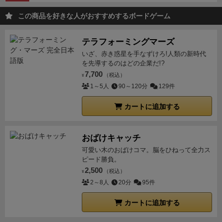
でちょこちょこしか進めなかったのが最大8歩になり
ちらか1枚が使えます。それだけでも各国家によって
額、手持ちのリソースなどもすべて得点として清算さ
星から星へ1回の移動でいけるようになったりと、す
この商品を好きな人がおすすめするボードゲーム
プレイの方向が違っているので、リプレイ性はあると
れ（さすがに効率はあまりよくはないが）、最後のア
ごいわかりやすく強くなります。
とりあえずワープ可
思います。
プレイヤーのインタラクティブのところは
クションまでやったことが無駄にならないのは、ゲー
能施設はマスト。
ソロだと20分アクション固定なの
テラフォーミングマーズ
施設利用や領域通過にかかる2金のみで特にペナルテ
ム終了の瞬間までやることを試行錯誤出来てダレずに
で、どれを優先したら点に繋がるか、依頼ボードのタ
いざ、赤き惑星を手なずけろ!人類の新時代
ィーらしいものはない。
むしろ航行中の未探索領域
遊べる好ポイントと感じた。
前述の通りソロプレイは
を先導するのはどの企業だ!?
イルと自分の実績ボードの並びを見ながらあれこれ悩
や、途中のデンジャーゾーンや危険エリアの対策をい
全部で20アクションとなっていて、その中で後援者が
7,700
（税込）
む感じが楽しい。星に到達して荷下ろし後の報酬受領
¥
かにしていくかがカギとなります。
どちらかというと
課した目標を2つこなしつつ、勝利点を何点まで伸ば
1～5人
90～120分
129件
後が一番時間かかりますね。
六角えんぴつさんのゲー
繁栄トラックにあるキューブの取り合いなので、あと
せるかというスコアアタック方式。
やってみると20ア
ムは初めて買いましたが非常に楽しかったです。いせ
1,2手番足りないというのが丁度いいのかもれません。
カートに追加する
クションはかなり少なく、いかに1アクションで出来
ギル等他のゲームにも手を出してみたいと思いまし
ちなみにプリンセスは国家ボードを裏返すとさらにい
ることを効率化できるかが高得点を獲得するポイント
た。
ますので、何度でも楽しめるものとなっています。
注
になるのでは、という印象。そのためには積極的に船
おばけキャッチ
意事項として
ソロプレイと多人数プレイのルールやプ
の割り当てを調整してその時にやるべきことを明確に
可愛い木のおばけコマ。脳をひねって全力ス
レイ感が全然異なるという事てす。インストをなさる
ピード勝負。
していくのが重要なのだろう（5段階中3段階目のAA評
方は注意する必要があるのですが、ソロプレイを何度
2,500
（税込）
価までしか取れていないので偉そうなことは言えない
¥
もやってルールを把握していると、他人にインストし
2～8人
20分
95件
が）。
ゲーム以外にも、この作品になってカードやボ
た場合ソロとは違うプレイ感とルールがある事は覚え
ード、コンポーネントのデザインも、これまでの作品
カートに追加する
てからインストをしなければいけません。
まず繁栄ト
に比べて質が飛躍的に向上し、大手パブリッシャーが
ラックです。
これはソロでは使いません。なので忘れ