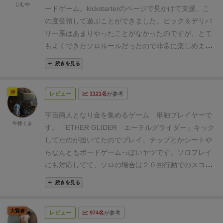
ンを2回行います。あとは好きな回数フリーアクショ
じむや
ードゲーム。kickstarterのページで見かけて支援、こ
ンを使うことができます。
積込
商人たるもの商品を積
の度受領して遊ぶことができました。ピック＆デリバ
まないと商いができません。(まぁ人によって商品が異
リー系はあまりやったことがなかったのですが、とて
なりますが)まずは自分の船に商品を詰め込んで目的地
もよくできたソロルールだったので非常に楽しめまし
まで運ぶために積込を行います。
こちらのボードが商
た。例によってソロプレイのみのレビューになりま
品一覧となっています、上段のタイルは物品、下段は
続きを見る
す。
ゲームについて
テーマは箱にもある「スペースオ
人です(こちらは目的地の本星まで送ります)
それぞれ
ペラ・宇宙商人」の文字が表すとおり、宇宙商人「エ
のカードやタイルの右上にある数字は容積となってい
神
レビュー
1121名
が参考
ーテルグライダー」となって星々に品物や人、航行中
ます。船はこの容積を越えて積むことはできません。
に遭遇して倒した宇宙生物なんかを運搬します。各所
(過積載はできないということです)
初期状態は2ですの
宇宙商人となり金を集めるゲーム
単独プレイヤーで
にある星に運搬することでお金や品物なんかがもら
午後くま
で1の商品を2つ船倉に積み込みます。
航行
さていよい
す。「
ETHER GLIDER
エーテルグライダー
」キック
え、それらを使って宇宙船強化や星々への寄付、施設
よ目的地まで出発するのですが、各勢力の星系には本
してたのが届いてたのでプレイ。チップとかシートや
の建造なんかを行い、より多くの得点を稼ぐことを目
星と支星があり、人は主に本星のみ、荷物は支星でも
らなんともボードゲームっぽいヤツです。ソロプレイ
指します。
ソロプレイの場合はラウンドやターンの概
荷下ろしができます。
船の初期航行能力は2てす。黄
にも対応してて、ソロの場合は２０回行動でのスコア
念はなく、全20アクションのみのスコアアタック。高
色の支星にむけて進みましたが一歩目でアステロイド
アタック的な感じです。プレイヤーは星間交易で金を
得点を目指す「快晴」モード、条件クリアしないとど
続きを見る
ベルト(赤丸)が立ちふさがりますが、戦力が1あると通
稼ぐ宇宙商人となり資産を増やして勝利を目指しま
れだけ点を稼いでも敗北な「曇天」モード、さらに厳
過できます。そうでないと通過するためサイコロを振
す。
内容物
割とコンパクトな箱に収まってました。
しい条件の「大嵐」モードの3種類を選べます。
20ア
大賢者
って判定しないといけません(確率は5割です)
そして二
レビュー
974名
が参考
チップもなんか厚みがあって動かしやすいです。いつ
クションの確認としては、自分の使う以外のキューブ