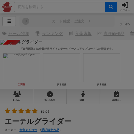
ログイン
─
0
カート確認・ご注文
クーポン
セール特集
ランキング
入荷速報
高評価作品
売り切れ
「参考画像」は会員が当サイトのデータベースにアップロードした画像です。
当商品
参考画像
参考画像
1～5人
90～120分
14歳～
2023年～
（5.0）
エーテルグライダー
メーカー：
六角えんぴつ
（
委託販売作品
）