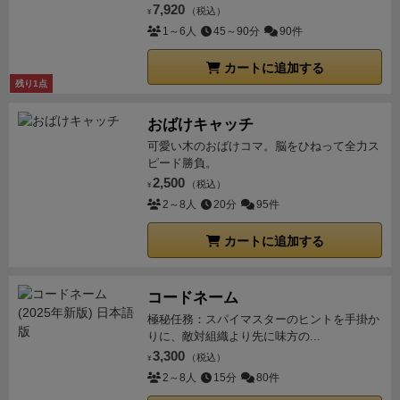
す。
達成するごとに黒キューブ1つ獲得か収入3円アッ
ます。
中でも真ん中の軌道桟橋はプレイヤー同士で建
7,920
（税込）
回で伸び悩んだのは終了時ボーナスの弱さだった。
¥
亀
れていくという仕組み。
強化自体はフリーアクション
プのどちらか選択できます。
得点計算
ルールブックの
てていると他のプレイヤーの軌道桟橋間を行き来でき
1～6人
45～90分
90件
屋の動きを参考に出したアンサーはデンジャーをシバ
で、パラメータの組み換えもコストを支払うことで即
最終頁に掲載されていますが、ちょっと項目が多いで
ます。ただし利用料2金は支払います。
建造に関して
いて当座の金を確保、得た金子で投資を行う血染めの
座に可能で、状況に合った船のカスタマイズも重要な
す。
①エーテル結晶１つ＝1円換算。待合室のキュー
カートに追加する
は右端の本社衛星を建造できれば勝利点も60と破格に
投資戦法だ。
結論から言うとこれは上手く行った。
か
要素となる。
個人的にビデオゲームのStarfieldやFTL
残り1点
ブを全て研究に配置してボーナスを獲得。
②宇宙船ボ
なっているので目指してみたいものです。
寄付
12金で
なり弱い戦力3の通称サンマをシバいて8金を確保して
にあった、宇宙船のパワー配分システムを彷彿とさせ
ードの収入と同額の得点＋建造済施設の勝利点
③実績
20勝利点のチップがもらえます。
地味だなって思った
おばけキャッチ
黒キューブと投資マネーを確保する。投資とデンジャ
てスぺオペ感が増す要素に思える。
ゲームの舞台とな
ボードの縦列の勝利点＋後援者のオーダー2つクリア
でしょ？
実は最終勝利計算時に1金が1勝利点になるん
可愛い木のおばけコマ。脳をひねって全力ス
ー狩りで稼いだキューブを使い戦力を稼ぐ事で火力を
る宙域にはアステロイドやエーテル流、エーテル渦な
済でカードが裏返ってたら加算
④投資タイル・戦力7
ピード勝負。
です。
そういうことです。
フリーアクション
実は結構
底上げして強いデンジャーをシバき勝利点と物資を集
どの他に（エーテル宇宙論の設定だ）、危険な宇宙生
以上のデンジャーカード＋寄付・到達チップ
⑤晴天モ
2,500
（税込）
重要なアクションで、これをうまく駆使することでこ
¥
める。
この好循環を重ねる事で安定した投資による将
物や海賊の出没するデンジャーエリア、調査が必要な
ード以外は条件達成に応じて得点加算
これの合算で
2～8人
20分
95件
のゲームがうまく運用できるかが決まってくる。
配置
来の得点、楽なデンジャー狩りによる即時収入を両立
未調査エリアなどがあり、自力で航路を開拓していく
す。とりあえず得点シートが欲しいです。上から順番
待機室にいるキューブ達を宇宙船に配置する。
再配置
させて大量得点を稼ぐことが出来た。
4戦目。このド
必要がある。一度調査して航路を確保できれば、宇宙
カートに追加する
にお金に変換していったら間違いにくいかな。
感 想
エーテル結晶2つ使って配置された人員一人を別の能
スケベな格好をしたキャラは鬼のように強い。
4戦を
船の性能次第では安定した行き来が可能になり、交易
個性強めの後援者の皆様とランダムマップ
箱絵・側
力値に配置します。（一部のところは不可能となって
通してプレイしての感想は、何でも強いということ
が容易になってくる。
始めは未知のエリアが多い宙域
面・下箱側面等にも描かれていますが、獣人・ハイエ
コードネーム
いる)
エーテル結晶
この資源初期状態で2つ持っている
だ。
戦法を様々組み合わせる事で盤面や他のプレイヤ
も、調査が進めば航行しやすくなってくる
その交易は
ルフ・アラクネ等多種多様な人外姫の皆様。自分のシ
極秘任務：スパイマスターのヒントを手掛か
のだが、結構頻繁に獲得できる。しかし結構頻繁に消
ーに応じた対策を取ることが出来る。
色んな要素が詰
目的の星に荷下ろしした際に「実績」としてボード上
ートで8種、ボード両脇配置で４色×両面。
全キャラ1
りに、敵対組織より先に味方の...
費する。
サイコロの振り直しとかが主にこれを消費し
め込まれた作品だが、バランスは高いレベルで取られ
にチップが配置されていき、埋めたマスに記された報
3,300
周するだけでも8回プレイ。支援能力もキャラごとに2
（税込）
¥
てやることで、運が悪いと一気に枯渇する。
ちなみに
ていて何をしても同じくらいの強さになっているよう
酬を得ることができる。運送した積み荷は種類ごとに
2～8人
15分
80件
種あるんで倍の16回。
ボードの配置条件も毎回変わる
二つ支払えば未踏破領域以外を通過できたり、換金す
に感じた。
最高だ。何回でも遊びたい。
横に整列して徐々に良い報酬となっていくほか、縦一