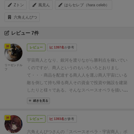
Zトン
風見ん
はらセレブ（hara celeb）
六角えんぴつ
レビュー 7件
神
レビュー
1397名
が参考
宇宙商人となり、銀河を渡りながら勝利点を稼いでい
リーゼンドル
くのですが、商人というのもいろいろとおりまし
フ
て・・・
商品を配達する商人
人を運ぶ商人
宇宙にいる
敵を倒して持ち帰る商人
その資金で投資や施設を建築
したりと様々である。
そんなスペースオペラを描いた
宇宙商人ゲームとなっている。
こちらは二人用のコン
続きを見る
ポーネントを広げています。
個人ボードはゲームボー
ドに比べて広くとらないといけないようで、下のボー
神
レビュー
1393名
が参考
ドはダブルレイヤーとなっています。
ルールはこちら
の「航行」「積込」「取引」のうち、メインアクショ
六角えんぴつさんの「スペースオペラ・宇宙商人」ボ