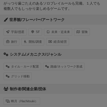
がっつり歯ごたえのあるソロプレイルールも完備。１人でも
複数人でもしっかり楽しめるゲームです。
世界観/フレーバー/アートワーク
宇宙/惑星
SF
未来・近未来
冒険
旅行
開拓/調査
経済/経営
システム/メカニクス/ジャンル
タイル・カード配置
路線/ネットワーク形成
グリッド移動
制作者/関連企業/団体
蜂月（Hachitsuki）