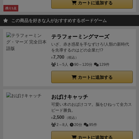
ので飽きさせない仕様。
充実のソロモード
ストイック
カートに追加する
ることもできる。
少なくても初手で行うフリーアクシ
に得点を積むもよし、条件達成縛りで高難度にするも
残り1点
ョンはキューブの配置となるだろう。
オーダー
このゲ
よし。何度も楽しめる仕様。
オートマ操作が要らない
ームは2つのオーダーという得点要素がある。
プリン
この商品を好きな人がおすすめするボードゲーム
んで純粋にゲームに集中できます。
ランクも得点によ
セスオーダー
各国家にはプリンセスが存在する、プレ
って6段階。まだ「快晴」モードで中間のAかAA止まり
イヤーは母星のプリンセスのオーダーを達成させるこ
テラフォーミングマーズ
ですが、最高のS取れたら「曇天」モードに行こうと
とができます。このボードの上側がそうだが、共通し
いざ、赤き惑星を手なずけろ!人類の新時代
思います。
意外とコンパクト。（容量に対して箱は小
を先導するのはどの企業だ!?
てあるのが4色のタイルを集めると実績を１ライン5ま
さめ）
このボリュームのゲームなのでボード類やトー
7,700
（税込）
で進めることである。最後の1つは国家によって異な
¥
クン類の種類は多いものの、ソロ用だと80×80の机で
1～5人
90～120分
129件
っている。
解除する場所はプリンセスの上にあるキュ
も特に窮屈さは感じませんでした。セットアップもそ
ーブがそれであり解除すると報酬かもらえる。
二つ解
カートに追加する
んなにかからずありがたいですね。
収納については、
除するとカードが裏返り笑顔が見られ、勝利点がもら
けっこうぎっちりになるので100均ケース等を使うと
える。
ん？デレたり、いちゃいちゃできないのかだ
浮きます。いい感じの収納を考えるか、諦めてジップ
おばけキャッチ
と?
異世界の受付嬢とは違い、相手はプリンセスだか
袋で行くか。別のところで悩みどころが発生していま
可愛い木のおばけコマ。脳をひねって全力ス
らなぁ・・・。
シークレットオーダー
非公開の最終勝
す。
宇宙船強化の楽しみ
まあロマンですよね。キュー
ピード勝負。
利点カードである。達成できればでかいが実行できな
ブを雇用か報酬で確保して配置する簡易使用ではあり
2,500
（税込）
¥
ければ途中で達成して破棄すると4金が手に入る。
こ
ますが、最初は荷物２つか1人(キャパ2)しか載せられ
2～8人
20分
95件
のゲームの魅力
まず、得点の取り方が多彩で、ゲーム
なかった船倉がMax６まで大きくなったり、移動が2歩
開始前にプレイヤーに国家支援カードを2枚渡されど
カートに追加する