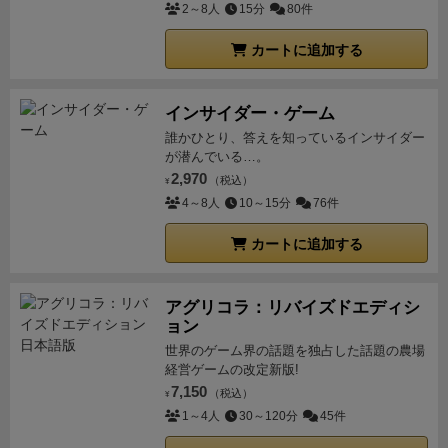
す。
達成するごとに黒キューブ1つ獲得か収入3円アッ
2～8人
15分
80件
ます。
中でも真ん中の軌道桟橋はプレイヤー同士で建
回で伸び悩んだのは終了時ボーナスの弱さだった。
亀
プのどちらか選択できます。
得点計算
ルールブックの
てていると他のプレイヤーの軌道桟橋間を行き来でき
屋の動きを参考に出したアンサーはデンジャーをシバ
最終頁に掲載されていますが、ちょっと項目が多いで
カートに追加する
ます。ただし利用料2金は支払います。
建造に関して
いて当座の金を確保、得た金子で投資を行う血染めの
す。
①エーテル結晶１つ＝1円換算。待合室のキュー
は右端の本社衛星を建造できれば勝利点も60と破格に
投資戦法だ。
結論から言うとこれは上手く行った。
か
ブを全て研究に配置してボーナスを獲得。
②宇宙船ボ
なっているので目指してみたいものです。
寄付
12金で
インサイダー・ゲーム
なり弱い戦力3の通称サンマをシバいて8金を確保して
ードの収入と同額の得点＋建造済施設の勝利点
③実績
20勝利点のチップがもらえます。
地味だなって思った
誰かひとり、答えを知っているインサイダー
黒キューブと投資マネーを確保する。投資とデンジャ
ボードの縦列の勝利点＋後援者のオーダー2つクリア
が潜んでいる…。
でしょ？
実は最終勝利計算時に1金が1勝利点になるん
ー狩りで稼いだキューブを使い戦力を稼ぐ事で火力を
済でカードが裏返ってたら加算
④投資タイル・戦力7
2,970
（税込）
¥
です。
そういうことです。
フリーアクション
実は結構
底上げして強いデンジャーをシバき勝利点と物資を集
以上のデンジャーカード＋寄付・到達チップ
⑤晴天モ
4～8人
10～15分
76件
重要なアクションで、これをうまく駆使することでこ
める。
この好循環を重ねる事で安定した投資による将
ード以外は条件達成に応じて得点加算
これの合算で
のゲームがうまく運用できるかが決まってくる。
配置
来の得点、楽なデンジャー狩りによる即時収入を両立
カートに追加する
す。とりあえず得点シートが欲しいです。上から順番
待機室にいるキューブ達を宇宙船に配置する。
再配置
させて大量得点を稼ぐことが出来た。
4戦目。このド
にお金に変換していったら間違いにくいかな。
感 想
エーテル結晶2つ使って配置された人員一人を別の能
スケベな格好をしたキャラは鬼のように強い。
4戦を
個性強めの後援者の皆様とランダムマップ
箱絵・側
アグリコラ：リバイズドエディシ
力値に配置します。（一部のところは不可能となって
通してプレイしての感想は、何でも強いということ
面・下箱側面等にも描かれていますが、獣人・ハイエ
ョン
いる)
エーテル結晶
この資源初期状態で2つ持っている
だ。
戦法を様々組み合わせる事で盤面や他のプレイヤ
ルフ・アラクネ等多種多様な人外姫の皆様。自分のシ
世界のゲーム界の話題を独占した話題の農場
のだが、結構頻繁に獲得できる。しかし結構頻繁に消
ーに応じた対策を取ることが出来る。
色んな要素が詰
経営ゲームの改定新版!
ートで8種、ボード両脇配置で４色×両面。
全キャラ1
費する。
サイコロの振り直しとかが主にこれを消費し
め込まれた作品だが、バランスは高いレベルで取られ
7,150
（税込）
¥
周するだけでも8回プレイ。支援能力もキャラごとに2
てやることで、運が悪いと一気に枯渇する。
ちなみに
ていて何をしても同じくらいの強さになっているよう
1～4人
30～120分
45件
種あるんで倍の16回。
ボードの配置条件も毎回変わる
二つ支払えば未踏破領域以外を通過できたり、換金す
に感じた。
最高だ。何回でも遊びたい。