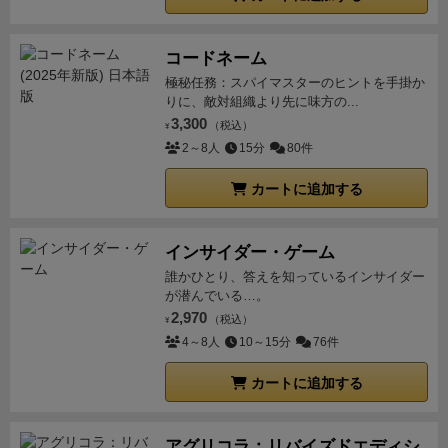
でちょこちょこしか進めなかったのが最大8歩になり
ちらか1枚が使えます。それだけでも各国家によって
星から星へ1回の移動でいけるようになったりと、す
プレイの方向が違っているので、リプレイ性はあると
ごいわかりやすく強くなります。
とりあえずワープ可
コードネーム
思います。
プレイヤーのインタラクティブのところは
能施設はマスト。
ソロだと20分アクション固定なの
極秘任務：スパイマスターのヒントを手掛か
施設利用や領域通過にかかる2金のみで特にペナルテ
りに、敵対組織より先に味方の...
で、どれを優先したら点に繋がるか、依頼ボードのタ
ィーらしいものはない。
むしろ航行中の未探索領域
3,300
（税込）
イルと自分の実績ボードの並びを見ながらあれこれ悩
¥
や、途中のデンジャーゾーンや危険エリアの対策をい
2～8人
15分
80件
む感じが楽しい。星に到達して荷下ろし後の報酬受領
かにしていくかがカギとなります。
どちらかというと
後が一番時間かかりますね。
六角えんぴつさんのゲー
カートに追加する
繁栄トラックにあるキューブの取り合いなので、あと
ムは初めて買いましたが非常に楽しかったです。いせ
1,2手番足りないというのが丁度いいのかもれません。
ギル等他のゲームにも手を出してみたいと思いまし
ちなみにプリンセスは国家ボードを裏返すとさらにい
インサイダー・ゲーム
た。
ますので、何度でも楽しめるものとなっています。
注
誰かひとり、答えを知っているインサイダー
意事項として
ソロプレイと多人数プレイのルールやプ
が潜んでいる…。
レイ感が全然異なるという事てす。インストをなさる
2,970
（税込）
¥
方は注意する必要があるのですが、ソロプレイを何度
4～8人
10～15分
76件
もやってルールを把握していると、他人にインストし
カートに追加する
た場合ソロとは違うプレイ感とルールがある事は覚え
てからインストをしなければいけません。
まず繁栄ト
ラックです。
これはソロでは使いません。なので忘れ
アグリコラ：リバイズドエディシ