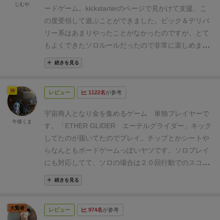
ンを2回行います。あとは好きな回数フリーアクショ
じむや
ードゲーム。kickstarterのページで見かけて支援、こ
ンを使うことができます。
積込
商人たるもの商品を積
の度受領して遊ぶことができました。ピック＆デリバ
まないと商いができません。(まぁ人によって商品が異
リー系はあまりやったことがなかったのですが、とて
なりますが)まずは自分の船に商品を詰め込んで目的地
もよくできたソロルールだったので非常に楽しめまし
まで運ぶために積込を行います。
こちらのボードが商
た。例によってソロプレイのみのレビューになりま
品一覧となっています、上段のタイルは物品、下段は
続きを見る
す。
ゲームについて
テーマは箱にもある「スペースオ
人です(こちらは目的地の本星まで送ります)
それぞれ
ペラ・宇宙商人」の文字が表すとおり、宇宙商人「エ
のカードやタイルの右上にある数字は容積となってい
神
レビュー
1122名
が参考
ーテルグライダー」となって星々に品物や人、航行中
ます。船はこの容積を越えて積むことはできません。
に遭遇して倒した宇宙生物なんかを運搬します。各所
(過積載はできないということです)
初期状態は2ですの
宇宙商人となり金を集めるゲーム
単独プレイヤーで
にある星に運搬することでお金や品物なんかがもら
午後くま
で1の商品を2つ船倉に積み込みます。
航行
さていよい
す。「
ETHER GLIDER
エーテルグライダー
」キック
え、それらを使って宇宙船強化や星々への寄付、施設
よ目的地まで出発するのですが、各勢力の星系には本
してたのが届いてたのでプレイ。チップとかシートや
の建造なんかを行い、より多くの得点を稼ぐことを目
星と支星があり、人は主に本星のみ、荷物は支星でも
らなんともボードゲームっぽいヤツです。ソロプレイ
指します。
ソロプレイの場合はラウンドやターンの概
荷下ろしができます。
船の初期航行能力は2てす。黄
にも対応してて、ソロの場合は２０回行動でのスコア
念はなく、全20アクションのみのスコアアタック。高
色の支星にむけて進みましたが一歩目でアステロイド
アタック的な感じです。プレイヤーは星間交易で金を
得点を目指す「快晴」モード、条件クリアしないとど
続きを見る
ベルト(赤丸)が立ちふさがりますが、戦力が1あると通
稼ぐ宇宙商人となり資産を増やして勝利を目指しま
れだけ点を稼いでも敗北な「曇天」モード、さらに厳
過できます。そうでないと通過するためサイコロを振
す。
内容物
割とコンパクトな箱に収まってました。
しい条件の「大嵐」モードの3種類を選べます。
20ア
大賢者
って判定しないといけません(確率は5割です)
そして二
レビュー
974名
が参考
チップもなんか厚みがあって動かしやすいです。いつ
クションの確認としては、自分の使う以外のキューブ