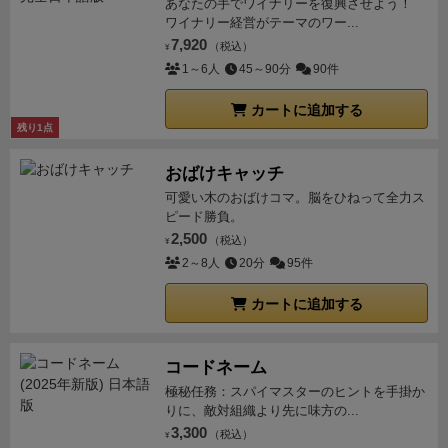
あなたの手でワイナリーを復興させよう！
ードにも書かれていますが、先ほどのキューブが埋ま
ーンでダイスロールで停泊してしまうと少ない行動を
まだですか！？と嘆きの声が響く。
ゲーム展開的には
ところでなければできません。
ワイナリー経営がテーマのワー...
かつ、乗客は本星での
っていると金(フロル)がもらえて4つのサブアクション
無駄消費してしまいヤリタイ事がなかなか思うように
しょーたさんがゲームを進めて入るが、スコアの的に
7,920
み下ろせます。
積荷の場合は実績ボードの該当する種
（税込）
¥
の内どれかが行えます。
投資
投資は星系ボードの左
出来ない、やはり運が相当必要ではないか。
積み荷
は2〜3人をまとめて配達する私が優勢に。白物資と現
1～6人
45～90分
90件
類の欄に配置し、そこに描かれたボーナスを獲得しま
右にある各国家に置かれたタイルのことで、大きいタ
とか依頼者とか、この配置もランダムで運必要。 人物
金収入の大きさがアドバンテージとして化ける。
ま
す。
乗客の場合はカードに描かれたボーナス（無色の
イルは能力と収入や勝利点、下の商品タイルは勝利点
カートに追加する
を輸送すると見返りも大きいけれど、本星に運ぶ必要
た、ハルキーの固有スキルたる3金で建物to建物ワープ
荷物チップ・お金）を得ることになります。
航行中に
残り1点
と実績を1つ埋めてくれます。
この購入範囲は現在い
があり距離が遠くて戦艦能力を育てないとなかなか運
が強いため、北の緑と青を延々往復して点を稼ぐこと
戦闘になった宇宙生物はダイスを1回振って出た目＋
る星系と母星(ゲームプレイ時に登場していれば)から
べない。何を選択してどこに運ぶか割と悩むポイント
が出来た。
ゲーム的にはトリガは引けないが、本社以
おばけキャッチ
自分の戦闘力が対象の戦闘力の数値を上回ると倒せま
も購入が可能です。
この投資タイルの特殊能力が国家
が多くて良い。
まずプレイするところが一番ハード
外建て切りと投資チップボーナスによるボーナス点で
す。その際は同じ数値の生物カードを積荷として積み
可愛い木のおばけコマ。脳をひねって全力ス
ごとに違っていて、傾向があります。例えば母星とし
ル高かったかもしれない。プレイしてみると面白くて
勝利。
ハルキーはかなり強い部類ではないかと感じ
ピード勝負。
込みます（入らないと×）。これらはどこの星でも積
ている青の投資タイルは主に航行に関する能力であ
ソロであれば短時間で纏まります、それし気が付けば
2,500
る。ワープは勝利点は削れるがテンポ・アドバンテー
（税込）
¥
み下ろし可能で大体お金がもらえ、一定以上の強さの
り、オレンジの国は主に投資に関する能力になってい
繰り返してプレイしてしまうこれ。最高ランクとれる
2～8人
20分
95件
ジの点に置いてかなり強烈だ。
写真は無し。摂り忘
カードは終了時の勝利点にもなります。
実績ボード上
る。ちなみに赤は戦闘、緑は建築の傾向が強くなって
程度まではプレイしたいと思います。チップやタイル
れ。
4戦目。ランシー使用。戦法:投資+デンジャー狩
には後援者（箱絵の2人の他多種多様な（人外）姫の
カートに追加する
います。
雇用
乗組員を雇います。初期で二人いるので
も扱いやすくてありがたい仕様でした。まだソロプレ
り。 253点。シークレット有り。
最終戦はプレイ前
皆さん）がいて、2つのオーダー（プリンセスオーダ
すが、実績解除や人を輸送した報酬でしか手に入らな
イのみなのですべてを楽しめてはいない気もします
に強いんじゃないか？と話題になったランシー。
投資
ー）があります。３つの条件のうち２つを満たすとカ
いので、補充をして戦力強化したいものです。キュー
が、プレイオススメ。
する際にエーテル結晶を払うことで追加の収入を獲得
コードネーム
ードが裏返り、終了時得点となります。オーダーは
ブは待合所に置かれます。
建造
自分専用の施設を建造
できる効果持ち。
課題となるのは現金。投資はタイル
極秘任務：スパイマスターのヒントを手掛か
「積荷の実績を4色集める」「デンジャー（宇宙生物
します。3種類の建物それぞれ効果は異なりますが、
りに、敵対組織より先に味方の...
とチップも強力だが高過ぎる。
亀屋が前回で暴れたが
カード）を3枚集める」「施設を3軒建造」等様々で
3,300
建造したところに他のプレイヤーが入ると２金支払い
（税込）
¥
伸びなかったのは資金の焦げ付きが原因だった。前々