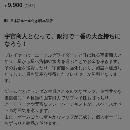
9,900
¥
（税込）
日本語ルール付き/日本語版
宇宙商人となって、銀河で一番の大金持ちに
なろう！
プレイヤーは「エーテルグライダー」と呼ばれる宇宙商人と
なり、星から星へ貨物や旅客を運ぶことでお金を稼ぎます。
そのお金を投資したり、宇宙船を強化したり、施設を建造し
たりして、最も資産を獲得したプレイヤーが勝利となりま
す。
ゲームごとにランダム生成される広大なマップ。個性豊かな
後援者に１６種類の固有能力でリプレイ性もばっちり。
アートワークや豊富なフレーバーテキストが、スペースオペ
ラの雰囲気を彩ります。
また、ゲームごとに華やかなマップが完成し、個人ボードに
もずらりと商品が並びます。