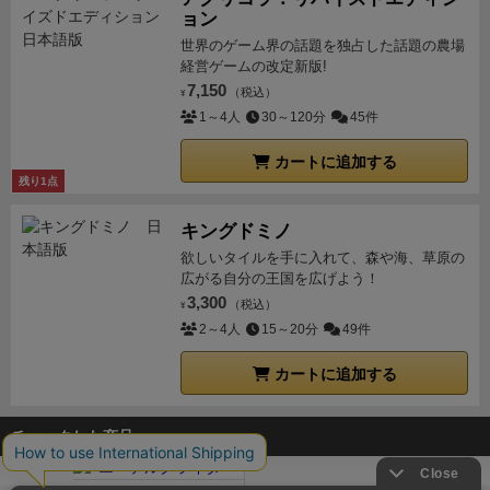
ョン
がちになります。
あと基本は１ターン２アクションと
いう事です。
世界のゲーム界の話題を独占した話題の農場
ソロだと8－８－4の20アクションで３期
経営ゲームの改定新版!
の処理を行います。
この二つを忘れずにプレイなさる
7,150
（税込）
¥
といいでしょう。
その他は製作者様の方でＦ＆Ａが出
1～4人
30～120分
45件
ていますので細かい修正等はそちらをご参照くださ
い。
X(旧ツイッター)で製作者様が書かれていました
カートに追加する
が、好きな漫画家さんにイラストを担当してもらった
残り1点
とか、ゲームデザイナー冥利に尽きるの一言です。
個
キングドミノ
人的にはソロで遊んでもよし、多人数でワイワイやる
欲しいタイルを手に入れて、森や海、草原の
もよしですが、５人で遊ぶとどうなるのかはちょっと
広がる自分の王国を広げよう！
見当がつきません。相当ワチャワチャするのではない
3,300
（税込）
¥
かなと思います。
皆様も機会がありましたら、遊んで
2～4人
15～20分
49件
みてはいかがでしょうか。
カートに追加する
チェックした商品