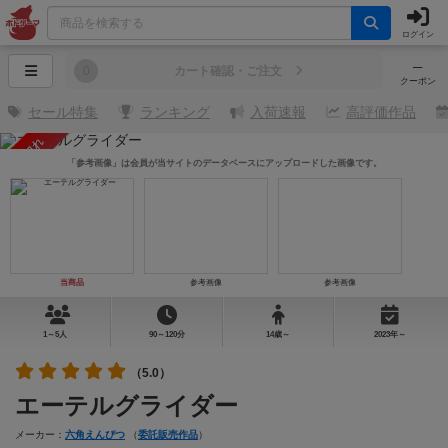
ログイン
─
0
カート確認・ご注文
クーポン
セール特集
ランキング
入荷速報
高評価作品
売り切れ
「参考画像」は会員が当サイトのデータベースにアップロードした画像です。
当商品
参考画像
参考画像
1～5人
90～120分
14歳～
2023年～
（5.0）
エーテルグライダー
メーカー：
六角えんぴつ
（
委託販売作品
）