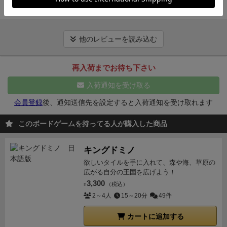
もあり、疲労感も思ったより強めで盛り上がれば盛り
続きを見る
上がるだけダメージのある初心者から重ゲーマーまで
全員におすすめできちゃうゲーム。
一応下ネタになる
ので相手を選ぶか、使用カードを選ぶか悩ましい点も
他のレビューを読み込む
あるけど、まぁ気にしないで楽しみましょう！
再入荷までお待ち下さい
入荷通知を受け取る
会員登録
後、通知送信先を設定すると入荷通知を受け取れます
このボードゲームを持ってる人が購入した商品
キングドミノ
欲しいタイルを手に入れて、森や海、草原の
広がる自分の王国を広げよう！
3,300
（税込）
¥
2～4人
15～20分
49件
カートに追加する