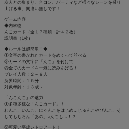
友人との集まり、合コン、パーティなど様々なシーンを盛り
上げる事、間違い無しです！
ゲーム内容
◆内容物
んこカード（全１７種類・計４２枚）
説明書（1枚）
◆ルールは超簡単！◆
①文字の書かれたカードをめくって並べる
②カードの文字に「んこ」を付けて
③全てのカードを一気に読みあげる！
プレイ人数：２～８人
所要時間：１５分
対象年齢：１３歳～
「んこんこ」の魅力
①多種多様な「んこカード」！
わんこ、いんこ、にゃんこをはじめ…じゅんこやぴんこ、そ
してもちろん「あの」○んこも…！？
②可愛い平成レトロアート！