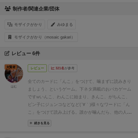
制作者/関連企業/団体
モザイクがかり
みゆまる
モザイクがかり（mosaic gakari）
レビュー 6件
大賢者
レビュー
321名
が参考
全てのカードに「んこ」をつけて、噛まずに読みきり
はむ
ましょう、というゲーム。
下ネタ満載のおバカゲーム
ですw
いんこ、わんこに始まり、きんこ、がちんこ、
ピン子にジュンコなどなど(´∀｀)
様々なワードに「ん
こ」をつけて読み上げる。
誰かが噛んだら、他の人た
ちが欲しいカードを一斉に指差してカブらなかったら
続きを見る
GET！
意外とカブりすぎてGETできない事が多発しま
すw
もちろん、「う」も「ち」も「ま」もあります^ ^