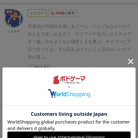
す。
枚数が増えてくると結構いい間違いもでてく
が、なかなかに際どいというか場所によってはだいぶ
る。なんとなくゲシュタルト崩壊も狙って起こしてい
皇帝
レビュー
215名
が参考
アウトな気がしますので遊びます際には、場所や時間
るのか、正解なのかわからなくなる。山札がすべて無
にメンバーと気をつけて楽しんで欲しいゲームです。
くなるとゲーム終了。自分はどうしても途中でうんち
日本語の可能性を感じるゲーム。
シンプルなルールで
早口言葉系のゲームで、すべてを発声し終えたあとに
くまきち
になってしまうということが判明した。
シンプルで
みんなで楽しめるので、ワイワイやるのにオススメで
達成感となにかを失うことになるかも？？？
プレイ年齢など選ばないところは良いです。参加プレ
す！
嘘。めちゃくちゃ場所と人を選ぶ。サイコーに下
イヤーの属性によってはカードを事前に選択すること
品で狂ってる。でも読み上げていくと語呂がいいので
も重要ではある。公式には13歳からとなっているが、
舌が喜ぶ。
内容が明らかに成人向けなので注意が必要。ゲーム自
続きを見る
体はなかなか面白いシステムなのですが、人を選ぶと
ころが一番難。
勇者
レビュー
187名
が参考
思ったより身体的、精神的に重量がくる！
文字にんこ
ぼどや。
を付けて読むだけのゲーム。
のはずが配置する位置に
よっては全然読めなかったり、バッティング要素があ
ったり、意外と楽しいだけじゃなく考える要素もあ
る。
そして口角もきつくなってくる上にプレッシャー