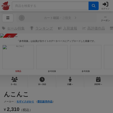
ログイン
─
0
カート確認・ご注文
クーポン
セール特集
ランキング
入荷速報
高評価作品
売り切れ
「参考画像」は会員が当サイトのデータベースにアップロードした画像です。
当商品
参考画像
参考画像
2～8人
10～15分
13歳～
2023年～
んこんこ
メーカー：
モザイクがかり
（
委託販売作品
）
2,310
¥
（税込）