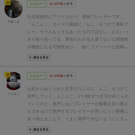
神
レビュー
237名
が参考
いかにテレず、恥ずかしがらず、大きな声で読み切る
かを競う素敵なバカゲーです(´∀｀)
社会規範的にアウトなやつ
単独プレイヤーです。
午後くま
「
んこんこ
」カードの最後に「
んこ
」をつけて羞恥プ
レイ。モラルもくそもあったものではない、おもいっ
きり振り切ってる。洒落のわかる人選でないと関係性
が微妙になる可能性あり。
妙にファンシーな絵柄の
化粧箱に騙されてはいけない罠。
内容物、カード
続きを見る
類。明らかにアウトな形したカードにアウトな文
言。
プレイヤーは、山札カード裏に示された数字分
神
レビュー
232名
が参考
のカードを引き、場に好きな順で並べます。あとは並
んだ順番に、語尾に「
んこ
」をつけて音読出来るか。
山札からめくられた文字のうしろに「んこ」をつけて
言い間違えた、言えなかった時は、他プレイヤーは並
うらまこ
発声していく、んこんこ。
2〜3枚ずつ文字がめくられ
べられた好きなカードを指さし、他の人と希望が被ら
ていくのと、発声しないプレイヤーが順番を並べ換え
ないときにカードを得ることができる、つまりポイン
もできるので発声するプレイヤーが言いにくい順番に
トになる。いかに言いづらい順番に並べられるか、と
並べ換えることで、うまく発声できないようにしま
いうゲーム。ちゃんと言えたかどうかは皆で決めると
す。
発声できなければ、失敗となり他プレイヤーが得
良い、ガチで喧嘩になるようなゲームではないで
続きを見る
点獲得かな。
予想がついている方も多いかと思います