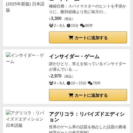
極秘任務：スパイマスターのヒントを手掛か
りに、敵対組織より先に味方の...
3,300
（税込）
¥
2～8人
15分
80件
カートに追加する
インサイダー・ゲーム
誰かひとり、答えを知っているインサイダー
が潜んでいる…。
2,970
（税込）
¥
4～8人
10～15分
76件
カートに追加する
アグリコラ：リバイズドエディシ
ョン
世界のゲーム界の話題を独占した話題の農場
経営ゲームの改定新版!