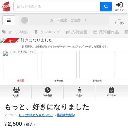
ログイン
─
0
カート確認・ご注文
クーポン
セール特集
ランキング
入荷速報
高評価作品
売り切れ
「参考画像」は会員が当サイトのデータベースにアップロードした画像です。
当商品
参考画像
参考画像
2人用
20分前後
15歳～
2022年～
もっと、好きになりました
メーカー：
もっと好きになりました。
（
委託販売作品
）
2,500
¥
（税込）