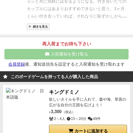
ョンと共に気軽に話せるようになる。
付き合いたての
カップルにはあまりおすすめできないと思う。3ヶ月
くらい付き合っていれば、それなりに恥ずかしがらず
にできるようになると思う。
あと、恋人同士でいちゃ
続きを見る
いちゃするツールに見えるけど、どちらかというと結
婚を見据えたカップル向けのような質問が多かった。
再入荷までお待ち下さい
ゼクシィと一緒に買って遊ぼう笑
入荷通知を受け取る
会員登録
後、通知送信先を設定すると入荷通知を受け取れます
このボードゲームを持ってる人が購入した商品
キングドミノ
欲しいタイルを手に入れて、森や海、草原の
広がる自分の王国を広げよう！
3,300
（税込）
¥
2～4人
15～20分
49件
カートに追加する