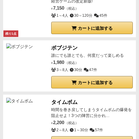
経営ゲームの改定新版!
7,150
（税込）
¥
1～4人
30～120分
45件
カートに追加する
残り1点
ボブジテン
誰にでも誰とでも、何度だって楽しめる
1,980
（税込）
¥
3～8人
30分
47件
カートに追加する
タイムボム
時間を巻き戻してしまうタイムボムの爆発を
阻止せよ！3つの陣営に分かれ...
2,200
（税込）
¥
2～8人
1～30分
57件