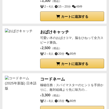
3,300
（税込）
¥
2～4人
15～20分
49件
カートに追加する
おばけキャッチ
可愛い木のおばけコマ。脳をひねって全力ス
ピード勝負。
2,500
（税込）
¥
2～8人
20分
95件
カートに追加する
コードネーム
極秘任務：スパイマスターのヒントを手掛か
りに、敵対組織より先に味方の...
3,300
（税込）
¥
2～8人
15分
80件