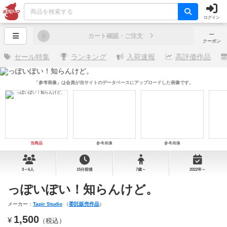
ログイン
─
0
カート確認・ご注文
クーポン
セール特集
ランキング
入荷速報
高評価作品
「参考画像」は会員が当サイトのデータベースにアップロードした画像です。
当商品
参考画像
参考画像
3～6人
15分前後
7歳～
2022年～
っぽいぽい！知らんけど。
メーカー：
Tapir Studio
（
委託販売作品
）
1,500
¥
（税込）