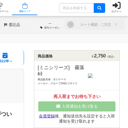
ログイン
/店舗
人気ボードゲーム
通販ストア
─
委託品
0
カート確認・ご注文
割引
クーポン
2,750
商品価格
¥
（税込）
2022年～
[ミニシリーズ] 霧落
峠
商品販売者：ボドゲーマ
メーカー：グループSNE/コザイク
再入荷までお待ち下さい
入荷通知を受け取る
がつい
会員登録
後、通知送信先を設定すると入荷
通知を受け取れます