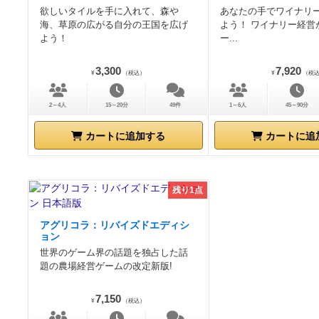
欲しいタイルを手に入れて、森や
あなたの手でワイナリ
海、草原の広がる自分の王国を広げ
よう！ ワイナリー経営
よう！
ー...
3,300
7,920
¥
（税込）
¥
（税
2～4人
15～20分
49件
1～6人
45～90分
カートに追加する
カートに追
残り1点
アグリコラ：リバイズドエディシ
ョン
世界のゲーム界の話題を独占した話
題の農場経営ゲームの改定新版!
7,150
¥
（税込）