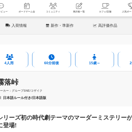
新着レビュー
ボードゲーム会
コミュニティ
掲示板一覧
カフェ
入荷情報
新作
・準新作
高評価
作品
4人用
60分前後
15歳～
霧落峠
ーカー：グループSNE/コザイク
日本語ルール付き/日本語版
シリーズ初の時代劇テーマのマーダーミステリー
に登場!