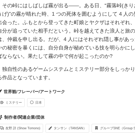
その峠にはしばしば霧が出る――。ある日、“霧落峠(きり
うげ)”の霧が晴れた時、1 つの死体を囲むようにして 4 人
出会った。ふもとから登ってきた町娘とヤクザはそれぞれ
自分が追っていた相手だという。峠を越えてきた浪人と旅
は、仲裁を申し出る。だが、4 人にはそれぞれ隠し事があっ
かの秘密を暴くには、自分自身が秘めている技を明らかに
ばならない。果たして霧の中で何が起こったのか?
独自性のあるゲームシステムとミステリー部分をしっかり
る作品となっています。
世界観/フレーバー/アートワーク
ミステリー
日本
制作者/関連企業/団体
友野 詳 (Show Tomono)
タンサン（TANSAN）
グループSNE（Group 