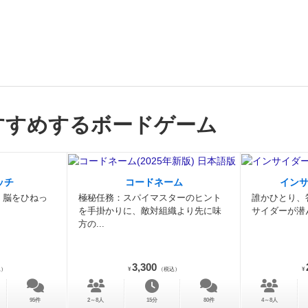
すすめするボードゲーム
ッチ
コードネーム
イン
。脳をひねっ
極秘任務：スパイマスターのヒント
誰かひとり、
を手掛かりに、敵対組織より先に味
サイダーが潜
方の...
3,300
込）
¥
（税込）
¥
95件
2～8人
15分
80件
4～8人