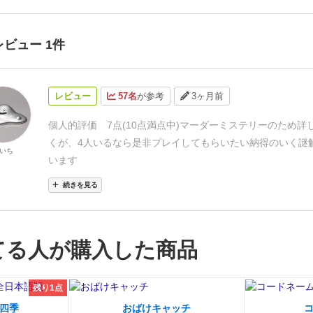
レビュー 1件
レビュー
57名
が参考
3ヶ月前
個人的評価 7点(10点満点中)
マーダーミステリーのため詳
くが、4人いるなら是非プレイしてもらいたい
納得のいく謎
いち
います
続きを見る
てる人が購入した商品
残り1点
四季
おばけキャッチ