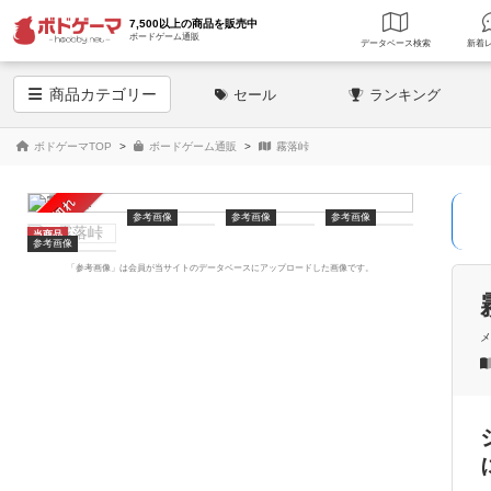
7,500以上の商品を販売中
ボードゲーム通販
データベース
検索
商品
カテゴリー
セール
ランキング
ボドゲーマTOP
ボードゲーム通販
霧落峠
売り切れ
参考画像
参考画像
参考画像
当商品
参考画像
「参考画像」は会員が当サイトのデータベースにアップロードした画像です。
メ