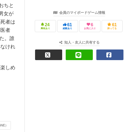
おちと
会員のマイボードゲーム情報
の男女が
、死者は
24
61
6
61
興味あり
経験あり
お気に入り
持ってる
の医者
た。誰
知人・友人に共有する
しなけれ
楽しめ
SNE）