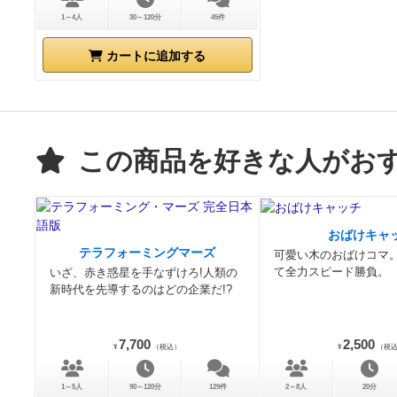
1～4人
30～120分
45件
カートに追加する
この商品を好きな人がお
おばけキャ
テラフォーミングマーズ
可愛い木のおばけコマ
て全力スピード勝負。
いざ、赤き惑星を手なずけろ!人類の
新時代を先導するのはどの企業だ!?
7,700
2,500
¥
（税込）
¥
（税
1～5人
90～120分
129件
2～8人
20分