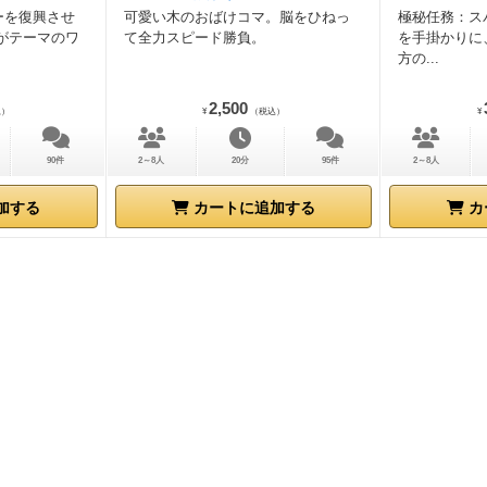
ーを復興させ
可愛い木のおばけコマ。脳をひねっ
極秘任務：ス
がテーマのワ
て全力スピード勝負。
を手掛かりに
方の...
2,500
込）
¥
（税込）
¥
90件
2～8人
20分
95件
2～8人
加する
カートに追加する
カ