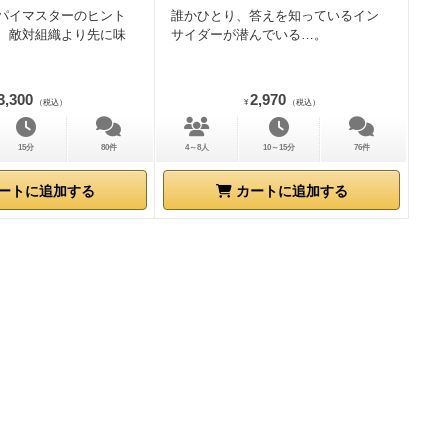
パイマスターのヒント
誰かひとり、答えを知っているイン
、敵対組織より先に味
サイダーが潜んでいる…。
3,300
2,970
（税込）
¥
（税込）
15分
80件
4～8人
10～15分
76件
ートに追加する
カートに追加する