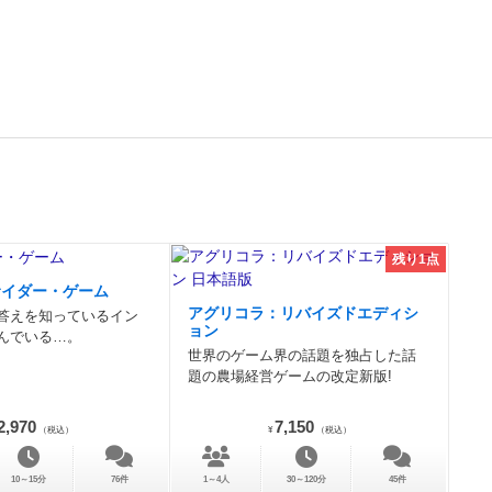
残り1点
サイダー・ゲーム
アグリコラ：リバイズドエディシ
答えを知っているイン
ョン
んでいる…。
世界のゲーム界の話題を独占した話
題の農場経営ゲームの改定新版!
2,970
7,150
（税込）
¥
（税込）
10～15分
76件
1～4人
30～120分
45件