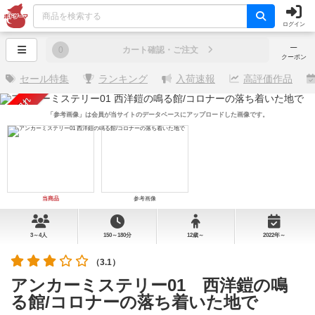
ログイン
─
0
カート確認・ご注文
クーポン
セール特集
ランキング
入荷速報
高評価作品
売り切れ
「参考画像」は会員が当サイトのデータベースにアップロードした画像です。
当商品
参考画像
3～4人
150～180分
12歳～
2022年～
（3.1）
アンカーミステリー01 西洋鎧の鳴
る館/コロナーの落ち着いた地で