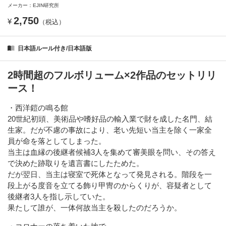
メーカー：EJIN研究所
2,750
¥
（税込）
日本語ルール付き/日本語版
2時間超のフルボリューム×2作品のセットリリ
ース！
・西洋鎧の鳴る館
20世紀初頭、美術品や嗜好品の輸入業で財を成した名門、結
生家。だが不慮の事故により、老い先短い当主を除く一家全
員が命を落としてしまった。
当主は血縁の後継者候補3人を集めて審美眼を問い、その答え
で決めた跡取りを遺言書にしたためた。
だが翌日、当主は寝室で死体となって発見される。階段を一
段上がる度音を立てる飾り甲冑のからくりが、容疑者として
後継者3人を指し示していた。
果たして誰が、一体何故当主を殺したのだろうか。