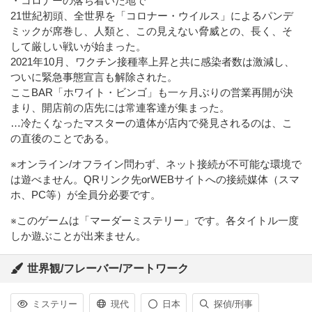
・コロナーの落ち着いた地で
21世紀初頭、全世界を「コロナー・ウイルス」によるパンデ
ミックが席巻し、人類と、この見えない脅威との、長く、そ
して厳しい戦いが始まった。
2021年10月、ワクチン接種率上昇と共に感染者数は激減し、
ついに緊急事態宣言も解除された。
ここBAR「ホワイト・ビンゴ」も一ヶ月ぶりの営業再開が決
まり、開店前の店先には常連客達が集まった。
…冷たくなったマスターの遺体が店内で発見されるのは、こ
の直後のことである。
※オンライン/オフライン問わず、ネット接続が不可能な環境で
は遊べません。QRリンク先orWEBサイトへの接続媒体（スマ
ホ、PC等）が全員分必要です。
※このゲームは「マーダーミステリー」です。各タイトル一度
しか遊ぶことが出来ません。
世界観/フレーバー/アートワーク
ミステリー
現代
日本
探偵/刑事