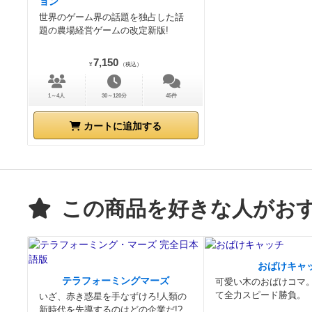
ョン
世界のゲーム界の話題を独占した話
題の農場経営ゲームの改定新版!
7,150
¥
（税込）
1～4人
30～120分
45件
カートに追加する
この商品を好きな人がお
おばけキャ
テラフォーミングマーズ
可愛い木のおばけコマ
て全力スピード勝負。
いざ、赤き惑星を手なずけろ!人類の
新時代を先導するのはどの企業だ!?