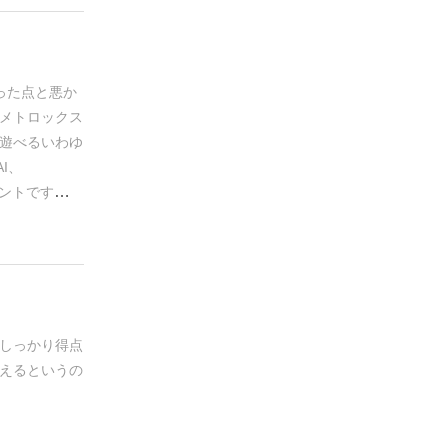
った点と悪か
メトロックス
遊べるいわゆ
AI、
イントです！ま
線）がありま
ワク度が減っ
すめ度
）
れとルール解
しっかり得点
えるというの