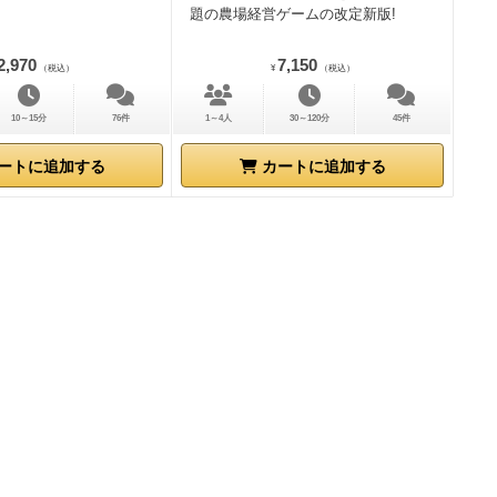
題の農場経営ゲームの改定新版!
2,970
7,150
（税込）
¥
（税込）
10～15分
76件
1～4人
30～120分
45件
ートに追加する
カートに追加する