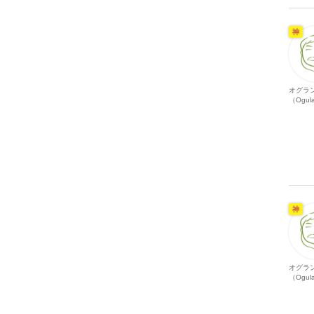
神
オグラ
（Ogul
神
オグラ
（Ogul