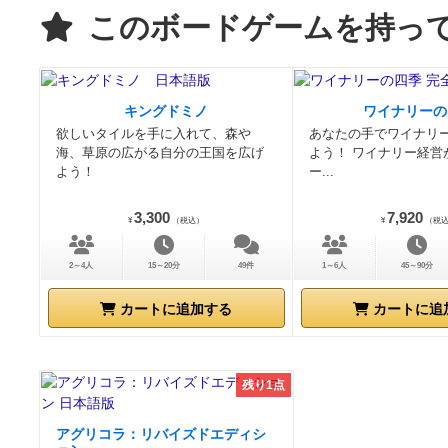
このボードゲームを持っ
キングドミノ
ワイナリーの
欲しいタイルを手に入れて、森や
あなたの手でワイナリ
海、草原の広がる自分の王国を広げ
よう！ ワイナリー経営
よう！
ー...
3,300
7,920
¥
（税込）
¥
（税
2～4人
15～20分
49件
1～6人
45～90分
カートに追加する
カートに追
残り1点
アグリコラ：リバイズドエディシ