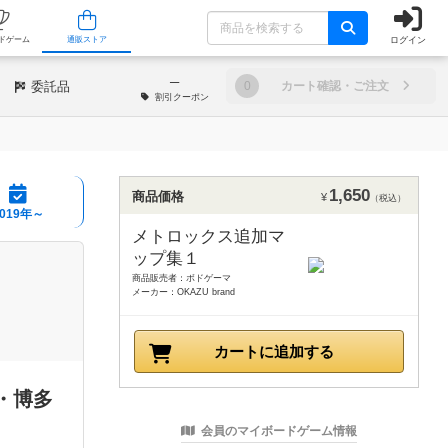
ログイン
/店舗
人気ボードゲーム
通販ストア
─
委託品
0
カート確認・ご注文
割引
クーポン
1,650
商品価格
¥
（税込）
2019年～
メトロックス追加マ
ップ集１
商品販売者：ボドゲーマ
メーカー：OKAZU brand
カートに追加する
・博多
会員のマイボードゲーム情報