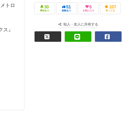
くメトロ
30
51
6
107
興味あり
経験あり
お気に入り
持ってる
知人・友人に共有する
クス』