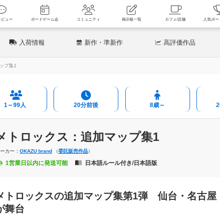
新着レビュー
ボードゲーム会
コミュニティ
掲示板一覧
カフェ
入荷情報
新作
・準新作
高評価
作品
ップ集1
1～99人
20分前後
8歳～
メトロックス：追加マップ集1
メーカー：
OKAZU brand
（
委託販売作品
）
1営業日以内に発送可能
日本語ルール付き/日本語版
メトロックスの追加マップ集第1弾 仙台・名古屋
が舞台