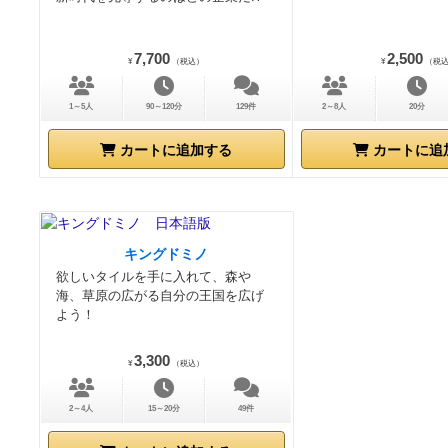
7,700
2,500
¥
（税込）
¥
（税
1～5人
90～120分
129件
2～8人
20分
カートに追加する
カートに追
キングドミノ
欲しいタイルを手に入れて、森や
海、草原の広がる自分の王国を広げ
よう！
3,300
¥
（税込）
2～4人
15～20分
49件