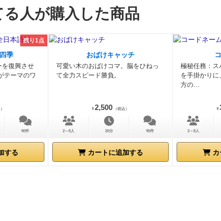
てる人が購入した商品
残り1点
四季
おばけキャッチ
ーを復興させ
可愛い木のおばけコマ。脳をひねっ
極秘任務：ス
がテーマのワ
て全力スピード勝負。
を手掛かりに
方の...
2,500
込）
¥
（税込）
¥
90件
2～8人
20分
95件
2～8人
加する
カートに追加する
カ