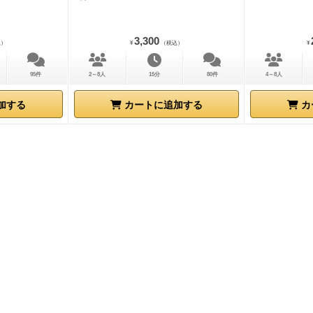
3,300
込）
¥
（税込）
¥
95件
2～8人
15分
80件
4～8人
加する
カートに追加する
カ