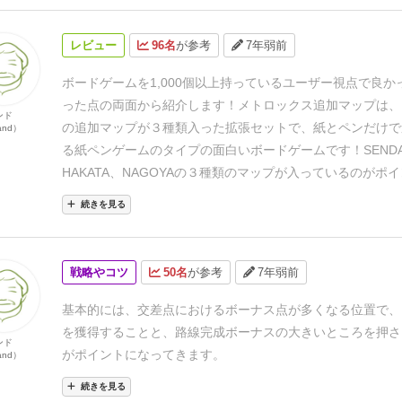
レビュー
96名
が参考
7年弱前
ボードゲームを1,000個以上持っているユーザー視点で良か
った点の両面から紹介します！
メトロックス追加マップは、
ンド
の追加マップが３種類入った拡張セットで、紙とペンだけで
and）
る紙ペンゲームのタイプの面白いボードゲームです！
SEND
HAKATA、NAGOYAの３種類のマップが入っているのがポ
たマップによって追加ルール（複数分岐、複数の終点、環状
続きを見る
す。
土地勘が無いエリアは、少し遊ぶのに親近感がなくワク
てしまいます・・・
好き度（Like）
▶3pt.≪★★★≫
おす
（Recommended）
▶2pt.≪★★≫
子どもと度（With kids
戦略やコツ
50名
が参考
7年弱前
▶2pt.≪★★≫
メトロックス追加マップの簡単なゲームの流
説はこちらをご覧ください！
基本的には、交差点におけるボーナス点が多くなる位置で、
を獲得することと、路線完成ボーナスの大きいところを押さ
ンド
がポイントになってきます。
and）
続きを見る