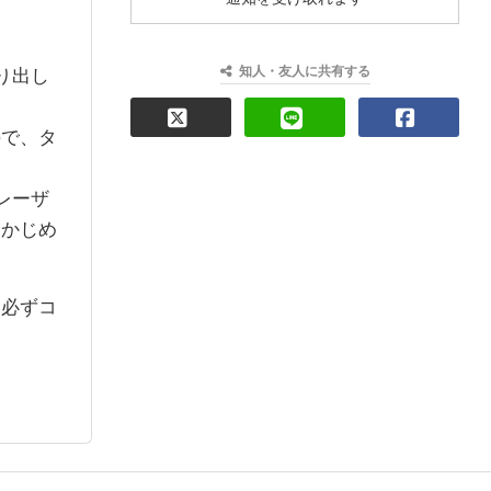
知人・友人に共有する
り出し
ので、タ
レーザ
らかじめ
、必ずコ
。