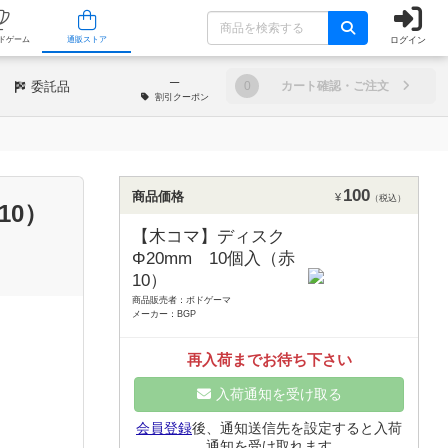
ログイン
/店舗
人気ボードゲーム
通販ストア
─
委託品
0
カート確認・ご注文
割引
クーポン
100
商品価格
¥
（税込）
10）
【木コマ】ディスク
Φ20mm 10個入（赤
10）
商品販売者：ボドゲーマ
メーカー：BGP
再入荷までお待ち下さい
入荷通知を受け取る
会員登録
後、通知送信先を設定すると入荷
通知を受け取れます