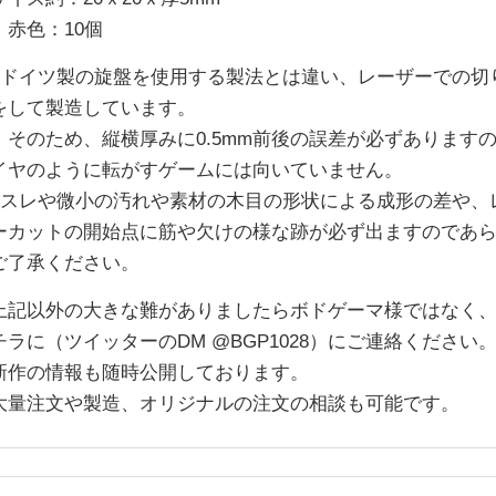
・赤色：10個
※ドイツ製の旋盤を使用する製法とは違い、レーザーでの切
をして製造しています。
そのため、縦横厚みに0.5mm前後の誤差が必ずあります
イヤのように転がすゲームには向いていません。
※スレや微小の汚れや素材の木目の形状による成形の差や、
ーカットの開始点に筋や欠けの様な跡が必ず出ますのであ
ご了承ください。
上記以外の大きな難がありましたらボドゲーマ様ではなく
チラに（ツイッターのDM @BGP1028）にご連絡ください
新作の情報も随時公開しております。
大量注文や製造、オリジナルの注文の相談も可能です。