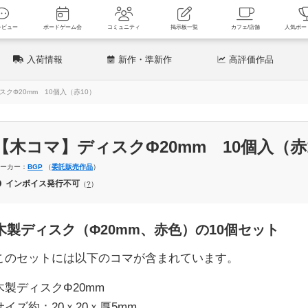
新着レビュー
ボードゲーム会
コミュニティ
掲示板一覧
カフェ
入荷情報
新作
・準新作
高評価
作品
クΦ20mm 10個入（赤10）
【木コマ】ディスクΦ20mm 10個入（赤
メーカー：
BGP
（
委託販売
作品
）
インボイス発行不可
（
?
）
木製ディスク（Φ20mm、赤色）の10個セット
このセットには以下のコマが含まれています。
木製ディスクΦ20mm
サイズ約：20ｘ20ｘ厚5mm