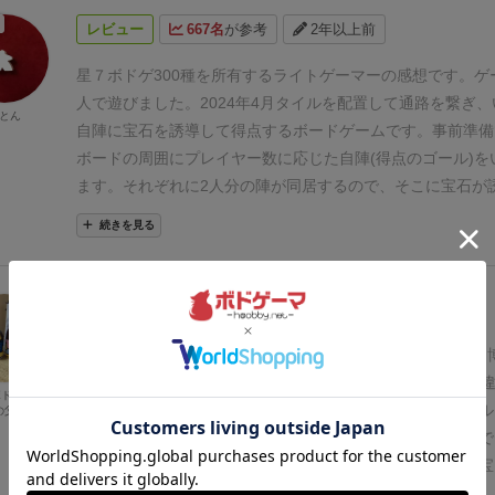
たまに裏切るといったプレイングもあり、なかなか楽しく遊
サファイアとダイヤなんだから、琥珀とかエメラルドにした
レビュー
667名
が参考
2年以上前
ます。
クニツィアさんのゲームですが、そこまでジレンマに
が解りません。まあエメラルドは取れるみたいですが、琥珀
イプではないと思います。ぜひ見かけたら遊んでみてくださ
有名なんじゃないの？（調べてみたらバルト海沿岸と極東ア
星７
ボドゲ300種を所有するライトゲーマーの感想です。ゲ
集中してるみたいです。えっどうでもいい？？？）まあクニ
人で遊びました。2024年4月
タイルを配置して通路を繋ぎ、
とん
ですから仕方ない。
青いリボンに沿って宝石を集めますが
自陣に宝石を誘導して得点するボードゲームです。
事前準備
営共通になっており、2陣営の共通エリアに宝石を運び込む
ボードの周囲にプレイヤー数に応じた自陣(得点のゴール)を
有するので、一人勝ちはしにくくなっています。実際のプレ
ます。それぞれに2人分の陣が同居するので、そこに宝石が
でした。また、あいつにこの石取られたくぬぇぇ！ という
2人両方に得点が入る仕掛けです。陣の場所によってプレイ
続きを見る
石をぶつけて対消滅☆も狙えるので、楽しく嫌がらせをする
わせは様々なので、場所毎に(利害一致の)他プレイヤーと協
す。まあもったいないのであんまりしませんし、意図的にぶ
あります。
一度目のプレイでは、なんか面白かったな、とい
と難しい感じはします。タイルは大体、みんなが想定するよ
ました。例えるなら、ピンボールのボールの行方を少しだけ
レビュー
575名
が参考
約4年前
ボンは全部あると思っていいのでそういう意味ではあんまり
出来る感じ、と言いますか。それぞれの思惑でタイルを配置
いです。あーこのタイル欲しい！ こない！ とか言いなが
インタラクションもしっかり有りますし、少ない手札のタイ
※家族（妻と娘8歳）内で遊んだ時の感想です。
クニツィア
道をつなげていくのはわかりやすい楽しさがあります。絵が
び、どこに置いてもOKという自由度も良い感じでした。
タ
配置ゲーム！
端6個と中心6個に点在する、それぞれ点数の
ボドゲ好き
いですね。
クニクニしさ（またその言葉を使うのか……）
の要素が大きいので、2人対戦で遊ぶよりは多人数によるパ
分のエリアまで移動させれば点数が貰えるというゲーム。
ル
の父
なく、あっちを取ればこっちは立たず的なディレンマや、全
として遊ぶのが良いように思います。
⚫︎良い点
ルールが簡単
にタイルを置くだけというシンプルなだけあって、初心者で
内での複雑な絡みなどは皆無で、子供でもサクサク！ です
り小さなお子様からでも楽しめる気がします。
見た目が美し
でも簡単に覚えられる良ゲーなので、我が家ではかなり重宝
れでわいわい楽しいゲームですし、何より見た目が美しいで
ンな感じ。
⚫︎気になる点
序盤は宝石の動きに派手さが無く盛
外と目先のことばかり見て、自分のエリアに少しずつ宝石を