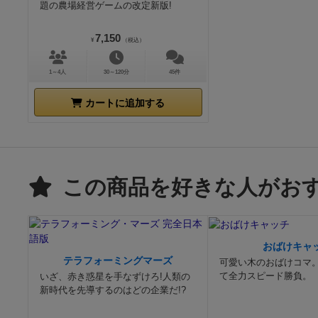
題の農場経営ゲームの改定新版!
7,150
¥
（税込）
1～4人
30～120分
45件
カートに追加する
この商品を好きな人がお
おばけキャ
テラフォーミングマーズ
可愛い木のおばけコマ
て全力スピード勝負。
いざ、赤き惑星を手なずけろ!人類の
新時代を先導するのはどの企業だ!?