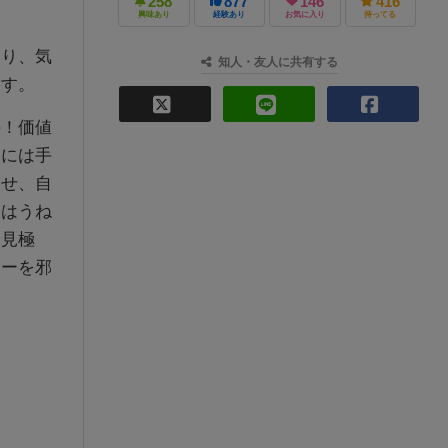
258
877
146
416
興味あり
経験あり
お気に入り
持ってる
あり、気
知人・友人に共有する
ます。
の！価値
めには手
させ、自
トはうね
を見極
ヤーを邪