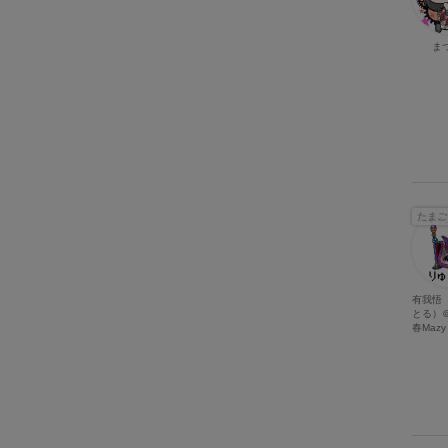
ま
たまご
有我悟
とる）＠
春Mazy 