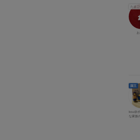
たまご
お
国王
kou@
な家族