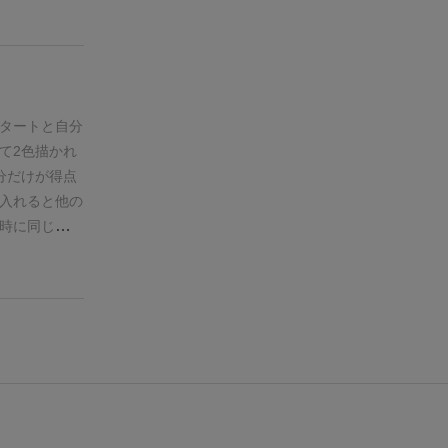
的手に入りや
てれば良いで
せるタイルを
いいタイトル
めくり運が大
喜一憂が激し
たて好きじゃ
でした。慣れ
ので、初心者
ンディゴもつ
し。
をオススメし
るんすか
タートと自分
て2色描かれ
分だけが得点
入れると他の
時に同じゴー
ールを共有し
いので初心者