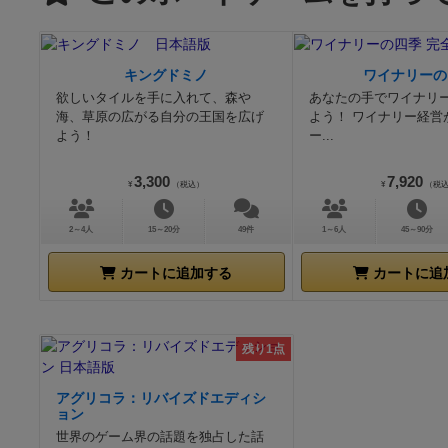
キングドミノ
ワイナリーの
欲しいタイルを手に入れて、森や
あなたの手でワイナリ
海、草原の広がる自分の王国を広げ
よう！ ワイナリー経営
よう！
ー...
3,300
7,920
¥
（税込）
¥
（税
2～4人
15～20分
49件
1～6人
45～90分
カートに追加する
カートに追
残り1点
アグリコラ：リバイズドエディシ
ョン
世界のゲーム界の話題を独占した話