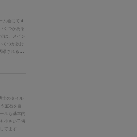
ぶことができ
のがまず意味
悩まされるタ
ってロシアが
いー！
ジアに産地が
ーム会にて４
ツァーのこと
いくつかある
、自陣は2陣
では、メイン
と、点数を共
いくつか設け
イでも1点差
誘導されると
場合は、石と
ヤーの組み合
ことも可能で
力する必要が
つけるのも割
う印象が残り
うな配置のリ
コントロール
難しい事はな
していくので
らあちこちの
ルから一枚選
博士のタイル
綺麗なのもい
イルの引き運
違う宝石を自
はあまり高く
ーティゲーム
ールも基本的
体的なルール
、手軽。かな
も小さい子供
が、それはそ
い、アラビア
してます！
意
す。現在日本
り上がりに欠
近づけさせよ