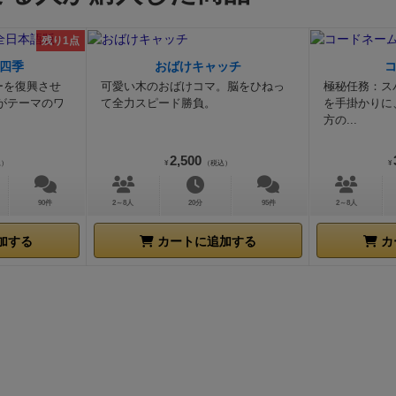
残り1点
四季
おばけキャッチ
ーを復興させ
可愛い木のおばけコマ。脳をひねっ
極秘任務：ス
がテーマのワ
て全力スピード勝負。
を手掛かりに
方の...
2,500
込）
¥
（税込）
¥
90件
2～8人
20分
95件
2～8人
加する
カートに追加する
カ