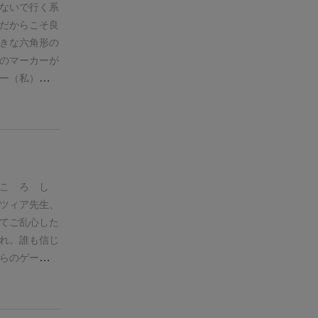
ないで行く系
だからこそ良
きな六角形の
のマーカーが
ー（私）にの
辺に到達した
手番でやるこ
に繋げて置く
画像の左側、
なったら、ゲ
たくさんくね
 こ ろ し
１点。
宝石同
ツィア先生、
んでした。。
てご乱心した
ね。
引いたタ
れ。誰も信じ
るかもわから
らのゲームで
強い人は先の
イヤ）3点の
他の人と一緒
ゲームです。
良くしつつも
のはルビーと