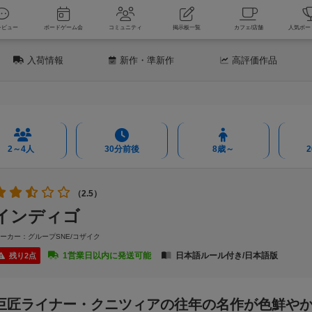
新着レビュー
ボードゲーム会
コミュニティ
掲示板一覧
カフェ
入荷情報
新作
・準新作
高評価
作品
2～4人
30分前後
8歳～
（2.5）
インディゴ
ーカー：グループSNE/コザイク
1営業日以内に発送可能
日本語ルール付き/日本語版
残り2点
巨匠ライナー・クニツィアの往年の名作が色鮮や