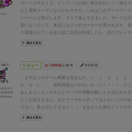
ボードが大きくて、インディゴの深い青がきれい！！
線をつ
だと電車テーマになりがちですが、これはこのアートワーク
つなが
いゲームな気がします。
３人で遊んでみました。
ボードは大
形になっていて、各辺には２つのマーカーが置かれます。
赤
２個置かれている左の辺に宝石が到達したら、赤のプレイヤ
み宝石の点数が入り、赤と青のマーカーが置かれている下の
続きを見る
ら、赤と青のプレイヤーに点数が入る、という仕組みです。
とはシンプルで、タイルの山から１枚引いて表にし、どこか
だけです。
例えば、赤の私は最初の１枚目のタイルを、上の
レビュー
1000名
が参考
約8年前
黄色い宝石が乗っている場所に置きました！
宝石が全てなく
ーム終了です。最終的には、こんなふうにインディゴの道が
まずはこのゲーム概要を見るんだ。
ツ ッ コ ミ ど
くねしたボードで終わります。
青は３点、緑は２点、黄色は
か な い 。
染料関係ないやないか～い！！！！
クニ
（あるがさ
士がぶつかると消えてしまうので、青の宝石は誰もとれませ
あんまりにもシステムとテーマの乖離が酷いとか言われすぎ
GM2026
Machine
まつながが７点で１位でした！！！２位は６点で、接戦です
としか思えません。あとテーマから作ってるとかいうのやめ
イルを置いて終わりで、他の人がどういうタイルを置いてく
てない。私も信じてません！（
まあそんな雑なイントロか
ないので、その場その場で考えて進む感じです。もちろん、
すが、黄色（琥珀）1点、緑（エメラルド）2点、青（サファ
続きを見る
ことを考えて道を用意しておくのかもしれませんが・・・。
宝石を、道に沿って動かして自陣に呼び込み、点数を集める
に得点できる辺があるおかげで、一緒に得点しようね！と仲
全くインド関係ないですね！
大体、インドの宝石で有名な