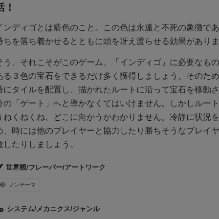
活！
インディゴとは藍色のこと。この色は永遠と不死の象徴で
持ちを落ち着かせるとともに頭を冴え渡らせる効果があり
そう、それこそがこのゲーム、「インディゴ」に必要なも
ある３色の宝石をできるだけ多く獲得しましょう。そのた
番にタイルを配置し、描かれたルートに沿って宝石を移動
分の「ゲート」へと導かなくてはいけません。しかしルー
うねくねくね、どこに向かうかわかりません。冷静に状況
め、時には他のプレイヤーと協力したり勝ちそうなプレイ
魔したりしましょう。
世界観/フレーバー/アートワーク
ノンテーマ
システム/メカニクス/ジャンル