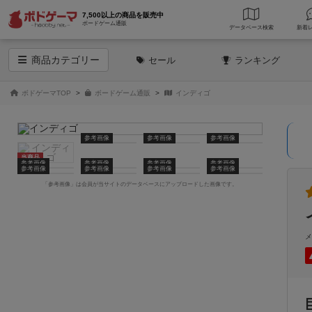
7,500以上の商品を販売中
ボードゲーム通販
データベース
検索
商品
カテゴリー
セール
ランキング
ボドゲーマTOP
ボードゲーム通販
インディゴ
参考画像
参考画像
参考画像
当商品
参考画像
参考画像
参考画像
参考画像
参考画像
参考画像
参考画像
参考画像
「参考画像」は会員が当サイトのデータベースにアップロードした画像です。
メ