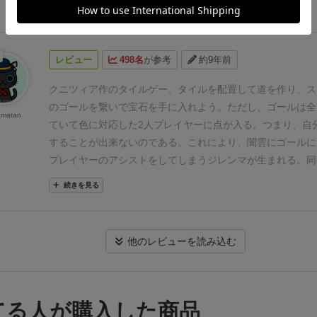
続きを見る
国内では手に入りにくいようですが、海外通販であれば比較
けます。初回プレイでは、この序盤をインストとお試しに充
うとタイルを配置していたら、次の人があらぬ方向に移動さ
すい価格ですし、もしゲーム会で見かけたら、遊んでみても
すが、2回目以降はやや冗長に感じる気がします。
タイルの
配置して、自分のエリアと真逆の方向に進んじゃうため、一
ではないでしょうか。
あと、何故か
クニツィア先生、つい
きい。初回プレイでは、運とプレイスキルが半々のイメージ
かったりもします。。。
価格もまだ安価な部類だと思います
レビュー
498名
が参考
約9年前
ないですか？
サムライとかモダンアートとか、あとこのイ
てくれば定石も見えてくるかもしれません。
⚫︎悪い点
特に無
の方や、小学生のお子様と遊ぶ機会のある方は購入すること
いたてあるんですけど、インディゴのついたて、何か意味あ
ます！
クニツィア作のタイルゲー。
タイルを配置して道を作り、ス
ね？？？？（笑）
のゴールを繋いで宝石を手に入れよう。ただし、ゴールは全
amatan
ていて色に対応した2人プレイヤーに点が入る。つまり、自
することが出来ないのである。
これにより、闇雲にゴールに
プレイヤーのアシストをしてしまうジレンマが生まれる。同
ルの人とは協力ゲーのような感覚も得られている。また、ゴ
続きを見る
ている都合上、初心者を混ぜ込んでも点差がそこまでつかな
と遊ぶゲームとしてもオススメ。
他のレビューを読み込む
てる人が購入した商品