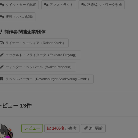
タイル・カード配置
アブストラクト
路線/ネットワーク形成
接続マスへの移動
制作者/関連企業/団体
ライナー・クニツィア（Reiner Knizia）
エッケルト・フライターク（Eckhard Freytag）
ウォルター・ペッパール（Walter Pepperle）
ラベンスバーガー（Ravensburger Spieleverlag GmbH）
レビュー 13件
レビュー
1406名
が参考
8年弱前