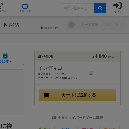
ログイン
/店舗
人気ボードゲーム
通販ストア
─
委託品
0
カート確認・ご注文
割引
クーポン
4,840
商品価格
¥
（税込）
2012年～
インディゴ
商品販売者：ボドゲーマ
メーカー：グループSNE/コザイク
カートに追加する
会員のマイボードゲーム情報
かに復