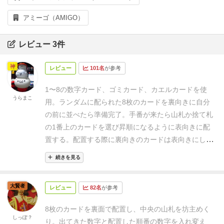
アミーゴ（AMIGO）
レビュー 3件
神
レビュー
101名
が参考
1〜8の数字カード、ゴミカード、カエルカードを使
うらまこ
用。
ランダムに配られた8枚のカードを裏向きに自分
の前に並べたら準備完了。手番が来たら山札か捨て札
の1番上のカードを選び昇順になるように表向きに配
置する。
配置する際に裏向きのカードは表向きにし
て、その数字がまだ配置できるなら配置していく。
途
続きを見る
中でゴミカードがめくられるか、すでに配置されてい
る数字カードが表向きになったら捨て札にして手番は
大賢者
レビュー
82名
が参考
終了。
カエルカードはジョーカーであとで入れ替えも
可能でピョンピョン跳ねます。
誰かが8枚を表向きに
8枚のカードを裏面で配置し、中央の山札を坊主めく
したら、他プレイヤーは1手番ずつしつラウンド終
しっぽ？
り。出てきた数字と配置した順番の数字を入れ変え