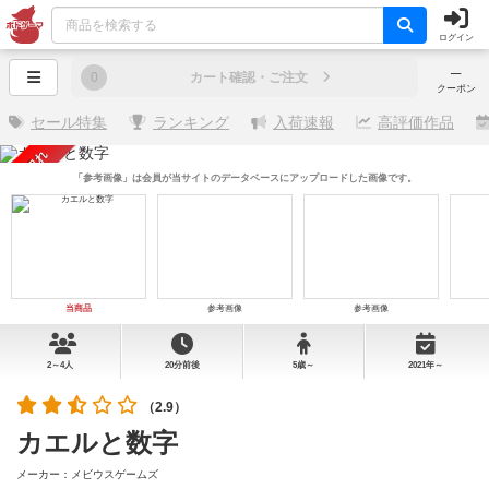
ログイン
─
0
カート確認・ご注文
クーポン
セール特集
ランキング
入荷速報
高評価作品
売り切れ
「参考画像」は会員が当サイトのデータベースにアップロードした画像です。
当商品
参考画像
参考画像
2～4人
20分前後
5歳～
2021年～
（2.9）
カエルと数字
メーカー：メビウスゲームズ