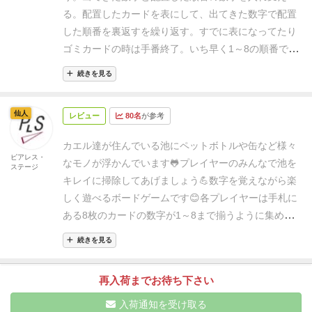
了。
すべて表向きにできたら、次ラウンドは7枚を裏
る。配置したカードを表にして、出てきた数字で配置
向きにしてラウンド開始。先に1枚になって1を配置で
した順番を裏返すを繰り返す。すでに表になってたり
きたら勝ち。
1ラウンドのゲームテンポがピョンピョ
ゴミカードの時は手番終了。
いち早く1～8の順番で表
ンしてるからスタイリッシュパーティーゲーム。
返すしてクリアした人が現れたら１ラウンド終了。
次
続きを見る
のラウンドに入る。その前に残りのプレイヤーは裏面
のカードを表にして、順番どおりならクリアになりま
仙人
レビュー
80名
が参考
す。
次のラウンドはクリアしたプレイヤーは一枚配置
カードを減らし7枚スタート。とこれを配置カードな
カエル達が住んでいる池にペットボトルや缶など
様々
くなるまで繰り返す坊主めくりなゲーム。
山札や配置
ピアレス・
なモノが浮かんでいます🐸
プレイヤーのみんなで池を
ステージ
カードからカエルが出ると数字の代わりとなるワイル
キレイに掃除してあげましょう💪
数字を覚えながら楽
ド的扱いで繰り返し裏返します。ゴミカードが出る
しく遊べるボードゲームです😊
各プレイヤーは手札に
と、何も変わらず手番終わり。
デザインの可愛いカエ
ある8枚のカードの数字が
1～8まで揃うように集めて
ルで遊べる手頃なカードゲームです。
いきます♪
まだ空いていない数字が出れば手持ちカード
続きを見る
を
左から何番目と交換に入れ替えて開けることが出来
ます🔢
既に持っているカードが出た場合は捨て札とし
再入荷までお待ち下さい
て
山札の横に置きます🗻
ゴミカードが出た場合は掃除
するターンとなってしまい
そのまま捨て札に捨てて交
入荷通知を受け取る