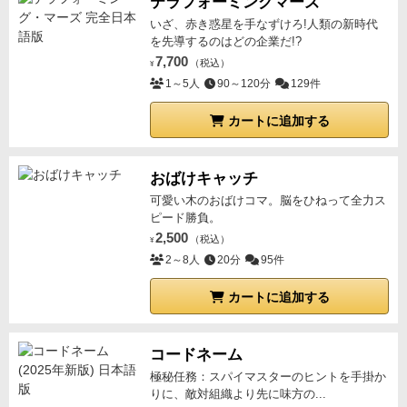
テラフォーミングマーズ
いざ、赤き惑星を手なずけろ!人類の新時代
を先導するのはどの企業だ!?
7,700
（税込）
¥
1～5人
90～120分
129件
カートに追加する
おばけキャッチ
可愛い木のおばけコマ。脳をひねって全力ス
ピード勝負。
2,500
（税込）
¥
2～8人
20分
95件
カートに追加する
コードネーム
極秘任務：スパイマスターのヒントを手掛か
りに、敵対組織より先に味方の...