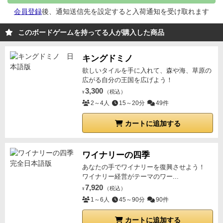
代となります🗑
カエルカードが出た人はラッキー🍀✨️
会員登録
後、通知送信先を設定すると入荷通知を受け取れます
全ての数字の代わりとして使えるカードなので
好きな
場所に置くことができます🙌
ターンを繰り返して1か
このボードゲームを持ってる人が購入した商品
ら8までの数字を
最初に揃えた人がクリアとなり次の
ラウンドでは
1枚減らした7枚の状態でプレイできます
キングドミノ
😊
ラウンドを繰り返して手持ちカードが1枚の状態で
欲しいタイルを手に入れて、森や海、草原の
クリアしたプレイヤーの勝ちとなります👑
広がる自分の王国を広げよう！
🌟ちいさな
3,300
お子様が数字の順番や形を覚えるのにも
（税込）
ピッタリなボ
¥
2～4人
15～20分
49件
ードゲームです😊
・数字カード … 48枚
・カエルカ
ード … 4枚
・ゴミカード … 8枚
が入っています😊
カートに追加する
対象年齢は5歳～
2人～4人でプレイ時間は20分です🥳
ワイナリーの四季
あなたの手でワイナリーを復興させよう！
ワイナリー経営がテーマのワー...
7,920
（税込）
¥
1～6人
45～90分
90件
カートに追加する