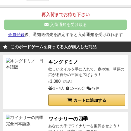
でいく際に
猫チップも
移動していく)
その後
道の置き方
をどんどん進んでいくような感じです♪(猫が増える事
や
猫チップの
置き方によって
得点計算や収入が
発生。
も♪)
※立体交差なども存在するぞ！
※猫の数がラウン
再入荷までお待ち下さい
それを4ラウンド
繰り返していくが
1度購入した
道カー
ド終了時に、お金に変換されます♪(どう進むか悩まし
ドは
そのままデッキに
加わる。
(説明書に
記載無いが
購
入荷通知を受け取る
い！)
入しなかった
道カードは
そのまま残すため
以降のラウ
会員登録
後、通知送信先を設定すると入荷通知を受け取れます
ンドで
購入可能)
道カードの
得点条件の
バリエーション
が
かなり多いため
色々な戦略を
試せる。
他プレイヤー
このボードゲームを持ってる人が購入した商品
との
絡みは
ドラフトぐらい
なので
ソロプレイ感は
強め
かな。
気になった点としては
シートがペラペラで
若干
キングドミノ
使いづらいのと
箱が小さいため
収まりきらない。
あと
欲しいタイルを手に入れて、森や海、草原の
補足しとくと
広がる自分の王国を広げよう！
道カードの
得点条件で
上下左右が
埋まっ
3,300
ているか
というものもあるが
（税込）
コレはカードが
置かれて
¥
2～4人
15～20分
49件
いるか
どうかの扱いのため
外周に置くと
条件満たせな
くなる。
ソロプレイは
スコアアタック。
数回プレイし
カートに追加する
た
だけだが
最高ランク出すのは
なかなか難しそう。
ワイナリーの四季
あなたの手でワイナリーを復興させよう！