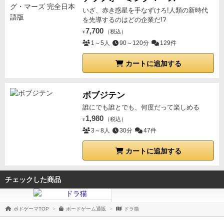
いざ、赤き惑星を手なずけろ!人類の新時代
を先導するのはどの企業だ!?
7,700
（税込）
¥
1～5人
90～120分
129件
カートに追加する
ボブジテン
誰にでも誰とでも、何度だって楽しめる
1,980
（税込）
¥
3～8人
30分
47件
カートに追加する
チェックした商品
ボドゲーマTOP
ボードゲーム通販
ドラ猫