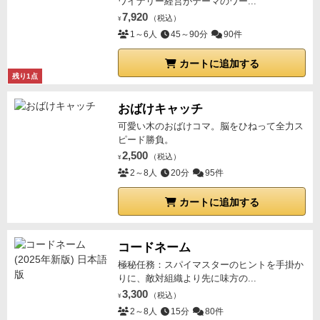
ワイナリー経営がテーマのワー...
7,920
（税込）
¥
1～6人
45～90分
90件
カートに追加する
残り1点
おばけキャッチ
可愛い木のおばけコマ。脳をひねって全力ス
ピード勝負。
2,500
（税込）
¥
2～8人
20分
95件
カートに追加する
コードネーム
極秘任務：スパイマスターのヒントを手掛か
りに、敵対組織より先に味方の...
3,300
（税込）
¥
2～8人
15分
80件