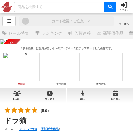
ログイン
─
0
カート確認・ご注文
クーポン
セール特集
ランキング
入荷速報
高評価作品
売り切れ
「参考画像」は会員が当サイトのデータベースにアップロードした画像です。
当商品
参考画像
参考画像
1～4人
20～40分
8歳～
2021年～
（5.0）
ドラ猫
メーカー：
ミラーハウス
（
委託販売作品
）