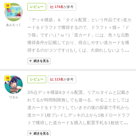
神
レビュー
174名
が参考
「デッキ構築」＆「タイル配置」という作品です♪
道カ
あんちっく
ードをドラフトで獲得するので、
ドラフト＋猫＝『ド
ラ猫』です♪＼(＾ω＾)
「道カード」には、
色々な点数
獲得条件が記載しており、
得点しやすい道カードを獲
得するのがコツです♪
(もしくは、大崩れしないよう
に、使いやすい道を
保険としてキープしておくのもア
続きを見る
リです♪)
道カードの購入では、
いかんせん猫なので、
お金の合計計算ができないし、
お釣りももらえないと
神
レビュー
113名
が参考
いう！(＾ω＾；)ニャー！！
干渉要素としては、
ドラ
フト部分だけなので、
やや少なめな作品と言えます。
3/5点
デッキ構築&タイル配置。
リアルタイムと
記載さ
(＾＾)
(この辺は、好みの問題ですね♪)
(よく相手を観察
ワタル
れてるが
時間制限無しでも
遊べる。
やることとしては
できれば、しっかり妨害もできると思いますが♪)
「タ
道カードを
ドラフトしていき
その後の探索で
手札から
イル配置」はラウンド終了時に回収するので、
ラウン
道カード
1枚プレイし
デッキの上から
1枚ドロー
ドラフ
ドごとにカード運によって、
毎回違った配置になりま
トで獲得した
道カードを購入し
配置
手札を1枚捨てて
1
す♪
制限時間内に配置するルールもあるので、
バタバタ
枚ドロー
などを好きなだけ
繰り返していく。
(道を進ん
感もあって面白い作品です♪ｖ(＾ω＾；)
※猫達が迷路
続きを見る