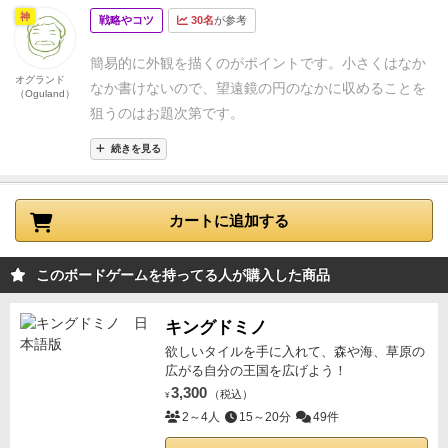
神
戦略やコツ
30名
が参考
プラス一点貰えます。
これだけのルールですが、もど
かしいのは直線で描かなければならない点と欲しいと
簡易的に外観を描くのがポイントです。小さくはなか
ころに星がない点です。
ここに星があれば！とか、ち
オグランド
なか書けないので、望遠鏡の円のなかに収めることを
（Oguland）
ょっとカーブできたら！と思いながら描くのが楽しい
狙うのはお題次第です。
です。
説明が簡単でサクッとできるので、初心者やお
子様、息抜きやアイスブレイクにピッタリだと思いま
続きを見る
す。
カートに追加する
このボードゲームを持ってる人が購入した商品
キングドミノ
欲しいタイルを手に入れて、森や海、草原の
広がる自分の王国を広げよう！
3,300
（税込）
¥
2～4人
15～20分
49件