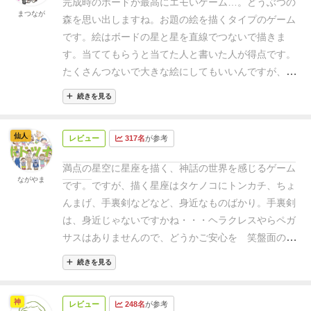
完成時のボードが最高にエモいゲーム…。どうぶつの
まつなが
森を思い出しますね。
お題の絵を描くタイプのゲーム
です。絵はボードの星と星を直線でつないで描きま
す。当ててもらうと当てた人と書いた人が得点です。
たくさんつないで大きな絵にしてもいいんですが、付
属する輪っかよりも小さな絵で当ててもらうとボーナ
続きを見る
スです。自信のあるお題だと攻めて小さめに描くんで
すが、意外と当ててもらえないこともあるので、その
仙人
レビュー
317名
が参考
へんの調整が難しく楽しいところです。
当ててもらえ
たら星座の名前を近くに書いていきます。夜空がどん
満点の星空に星座を描く、神話の世界を感じるゲーム
どんにぎやかになっていくのがいいですね。英語版で
ながやま
です。
ですが、描く星座は
タケノコにトンカチ、ちょ
遊んだので英語で書いてます。
んまげ、手裏剣などなど、身近なものばかり。
手裏剣
は、身近じゃないですかね・・・
ヘラクレスやらペガ
サスはありませんので、どうかご安心を 笑
盤面の星
と星を繋げて、お題の星座を描くゲームです。
砂時計
続きを見る
が落ちる前に星座を描き終えて、他のプレイヤーに当
ててもらうと、描いたプレイヤーと当てたプレイヤー
神
レビュー
248名
が参考
にポイントが入ります。
満点の星空ですので、まぁま