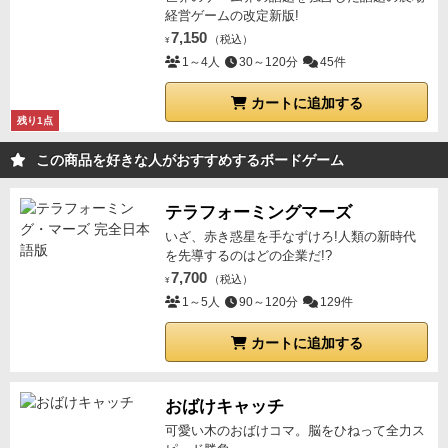
経営ゲームの改定新版!
7,150
（税込）
¥
1～4人
30～120分
45件
カートに追加する
残り1点
この商品を好きな人がおすすめするボードゲーム
テラフォーミングマーズ
いざ、赤き惑星を手なずけろ!人類の新時代
を先導するのはどの企業だ!?
7,700
（税込）
¥
1～5人
90～120分
129件
カートに追加する
おばけキャッチ
可愛い木のおばけコマ。脳をひねって全力ス