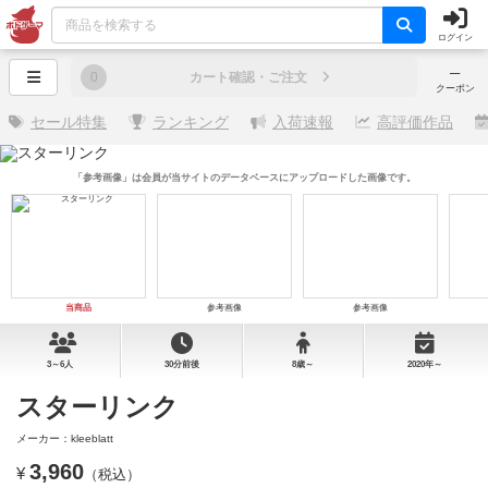
ログイン
─
0
カート確認・ご注文
クーポン
セール特集
ランキング
入荷速報
高評価作品
「参考画像」は会員が当サイトのデータベースにアップロードした画像です。
当商品
参考画像
参考画像
3～6人
30分前後
8歳～
2020年～
スターリンク
メーカー：kleeblatt
3,960
¥
（税込）