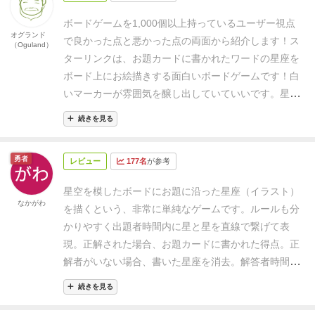
ぁ適当に星を結んでも絵になりますので、画伯な私で
ボードゲームを1,000個以上持っているユーザー視点
も何とか当ててもらえました。
むしろ、曲線不可ルー
オグランド
で良かった点と悪かった点の両面から紹介します！
ス
（Oguland）
ルのためか、ある一定以上は上手くかけないので、誰
ターリンクは、お題カードに書かれたワードの星座を
が描いても蛭子さんみたいなヘタウマな絵になってし
ボード上にお絵描きする面白いボードゲームです！白
まい、笑いが絶えません。
ですので、上手く絵を描く
いマーカーが雰囲気を醸し出していていいです。星と
必要のない、気軽なお絵描きを楽しんでみてくださ
星を直線で繋ぐというルールなので、絵心がそれほど
い。
何を描いたか当てられた星座は、そのまま夜空に
続きを見る
なくても楽しめるのも良いです。
意外と描くのに困る
残り続けます。
また、望遠鏡を覗き込んで全体が見え
カードもあり、それが楽しくはあるのですが、ペンが
る大きさの星座を描くと、得点２倍になります！
望遠
勇者
レビュー
177名
が参考
止まってしまうケースもあります・・・
好き度
鏡で天体観測をしてるのは、午前2時くらいのフミキ
（Like）
▶3pt.≪★★★≫
おすすめ度
リなんですかねぇ。
ゲームは星空が星座でいっぱいに
星空を模したボードにお題に沿った星座（イラスト）
（Recommended）
▶3pt.≪★★★≫
子どもと度
なかがわ
なると終了になります。
一応獲得ポイントで勝敗はあ
を描くという、非常に単純なゲームです。
ルールも分
（With kids）
▶3pt.≪★★★≫
スターリンク の簡単
るのですが、星座で埋め尽くされた夜空を見あげる
かりやすく
出題者
時間内に星と星を直線で繋げて表
なゲームの流れとルール解説はこちらをご覧くださ
と、そんなのどうでもいいや〜となる、不思議なゲー
現。正解された場合、お題カードに書かれた得点。正
い！
ムです。
七夕の日に、ぜひ遊びたい一本です！
解者がいない場合、書いた星座を消去。
解答者
時間内
に解答、間違えたら他の人が答えるまで沈黙。正解の
続きを見る
場合、お題カードに書かれた得点。
また、描いた星座
が一定の枠内に収まっていれば出題者、解答者ともに