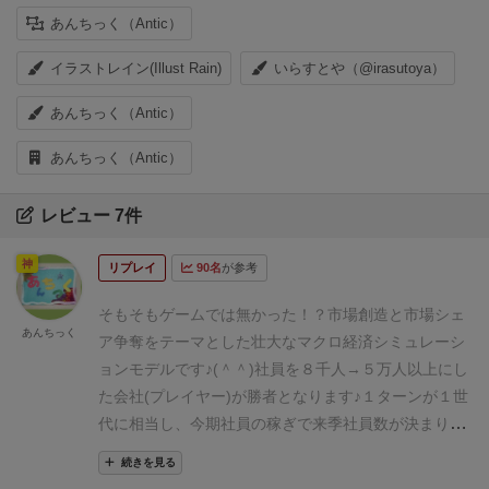
あんちっく（Antic）
イラストレイン(Illust Rain)
いらすとや（@irasutoya）
あんちっく（Antic）
あんちっく（Antic）
レビュー 7件
神
リプレイ
90名
が参考
そもそもゲームでは無かった！？
市場創造と市場シェ
あんちっく
ア争奪をテーマとした
壮大なマクロ経済シミュレーシ
ョンモデルです♪(＾＾)
社員を８千人→５万人以上にし
た会社(プレイヤー)が勝者となります♪
１ターンが１世
代に相当し、
今期社員の稼ぎで来季社員数が決まりま
す♪
(ターン終了時に今期社員は全員定年退職するの
続きを見る
で、
人数が多くても、働き方が悪いと、来期社員の人