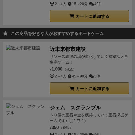
味わうと楽しめる作品です♪ｄ(＾ワ＾)
2～4人
15～20分
49件
「重機建設」
の市場を創造！
しかし、「クローン技
術」の市場創造コストが高く、
その後の、市場争奪フ
カートに追加する
ェイズの余力が無かったので、
「クローン技術」は乗
っ取りを受けてしまいます！
(＾＾；)企業経営の厳し
この商品を好きな人がおすすめするボードゲーム
い世界！
２ラウンド目(２世代目)
友人は「３Dプリンタ
ー工法」(レベル３)の市場を創造すれば、
同じ業界(建
近未来都市建設
設不動産)である
自分の「重機建設」(レベル１)を陳腐
リソース獲得の場が変化していく建築拡大再
化(パラダイムシフト)できたのですが、
「スーパー百
生産ゲーム！
貨店」を市場創造！
自分は一気に勝利しようと市場規
1,000
（税込）
¥
模の大きい「空飛ぶ車」を市場創造！
↓
合計市場規
2～4人
45～90分
5件
模１０４となり、５０稼ぐのは十分可能となり…
２ラ
ウンド目の最後に来期社員５２点(５万２０００人)に
カートに追加する
到達し勝利！！
＼(＾ワ＾；)ギリギリ！
ちなみに友人
も負けたとは言え
来期社員１６点(１万６０００人)と
ジェム スクランブル
なり、倍増の急成長をしています♪ｄ(＾＾)
これはなぜ
６０個の宝石や金を獲得していく宝石採掘ゲ
かと言うと、
大きな利益を生む新市場をたくさん創造
ームです♪＼(＾ワ＾)
して、
超好景気だったからという理由になります♪(＾
350
（税込）
¥
＾)
※ちなみに、市場規模の小さい市場ばかりだった
2～5人
15～20分
9件