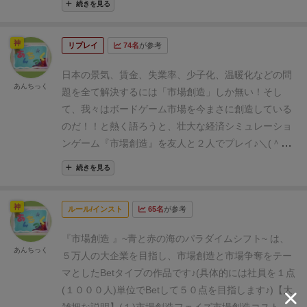
続きを見る
を２億円で計算すると…６兆円ですかね♪)
つまり、ま
争奪する感じ！)
で利益計算するなど
独自の面白さとリ
ず３０点分の利益があって、
これの争奪戦を行います♪
アルさに白熱する作品です♪ｄ(＾＾)
『市場創造』(４
神
ｄ(＾＾；)
次に社員投入ですが、
参入障壁が高い事も
リプレイ
74名
が参考
人プレイ)
今回はひたすらニッチャーボーナス(割り算
ありA社は油断して０点！
そこへB社５点、C社１０点
の余り部分)を狙ってみました♪
ただ…ニッチャーボー
日本の景気、賃金、失業率、少子化、温暖化などの問
を投入したとします♪
単純に人数比だけなら
A社：B
ナスがもらえる条件は、
・最終的な社員投入点１～２
あんちっく
題を
全て解決するには
「市場創造」
しか無い！
そし
社：C社＝０：５：１０として
A社：０点、B社：１０
点
・社員投入点が単独最下位
なので、
最終的な社員投
て、我々はボードゲーム市場を今まさに創造している
点、C社２０点ですが、
実際には、上の図のように補
入点を１～２点に微調整する必要があり、
１，２，
のだ！！
と熱く語ろうと、
壮大な経済シミュレーショ
正値が入り、
補正後の点数がシェア争奪力とも言える
５，１０点の社員マーカーのうち
１，２点の社員マー
ンゲーム
『市場創造』
を友人と２人でプレイ♪＼(＾＾)
べきものとなります♪ｄ(＾＾；)
A社：２点、B社：１
カーに多めに両替する必要がありました。(＾＾；)
(ち
【補足】
景気、賃金、失業率は分かるけども…少子
点、C社８点
※A社は社員投入０点なのに、市場リーダ
なみに５点、１０点の社員マーカーは、
組織編成され
続きを見る
化？温暖化？について
少子化→景気が良くなれば子供
ーなので、
シェア争奪力が発生します！
※計算がそ
ていると見なされ市場争奪時に
＋１点、＋３点のボー
も育てやすいよね♪
という程度の話♪
温暖化→
こそこ複雑なので、実際に遊ぶ時は、
補正値に合わ
ナスがもらえるので、
それを捨てた作戦になっている
神
ルール/インスト
65名
が参考
田舎は全然温暖化してなくて
これは都市の人
せてマーカーを増減させます♪＼(＾＾)
市場規模３０
とも言えます。
なお、５点、１０点の社員マーカーは
口過密によるヒートアイランド現象だよね？
÷(２＋１＋８)＝３０÷１１＝商２あまり８点
【結果】
■
ＢＥＴする上で融通が利きにくく
読まれやすいという
『市場創造 』~青と赤の海のパラダイムシフト~
は、
だけど田舎に住もうにも仕事(産業、市場)が無
あんちっく
まず、商２なので…
補正後の点数(シェア争奪力)×商
弱点があったりもします♪
あと１点＝１０００人の社員
５万人の大企業を目指し、
市場創造と市場争奪をテー
い…
新市場を創らねば！
みたいな感じかな
２の利益を獲得します♪
（ゲーム中は「２倍返し！」
を表現しています♪壮大！)
ひとまず、序盤は上手~く作
マとしたBetタイプの作品です♪
(具体的には社員を１点
♪(＾＾)諸説あり♪
で…まず語りたいのが、
漫画
の①コ
のように表現すると分かりやすいです♪
「０倍返
戦がハマり
ニッチャーボーナスで稼ぎまくり、
点数１
(１０００人)単位でBetして５０点を目指します♪)
【大
マ目の話♪
市場にある利益は限られていて、
ここに多く
し！」という地獄が存在します…)
A社：４点、B
位となります♪ｄ(＾＾；)
ちなみに、市場規模よりも社