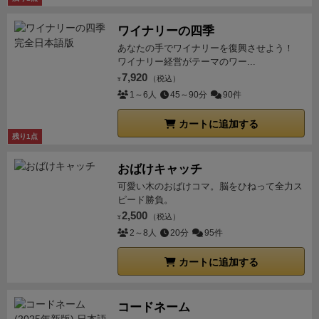
ッチャーボーナス(割り算の余り)を
もらう事ができま
ル」が存在し、
より高いレベルの「市場」が登場する
後、市場創造コストを支払えば、
市場カードを獲得で
し、
しっかり５１点到達！！
５万人到達でただちに勝
す♪(プレイヤー２人以上がBet時)
(３)社員入替フェイズ
と、
パラダイムシフト(本作では旧市場の価値喪失、陳
ワイナリーの四季
きます♪(＾＾)
序盤から市場規模の大きい市場カードを
利です♪＼(＾＾)／
しかし、
対面友人「あれ？」
(画像
社員の世代交代が起こります。(１ラウンド３０
腐化)
が発生します！
１枚登場→市場規模が半減化(切
あなたの手でワイナリーを復興させよう！
取ると
すぐに乗っ取られる事もあるので、
ここだけ慎
は社員マーカーを指で数えているところ)
対面友人「５
年！？)
Betし忘れた社員は、働かなかったとして没収
ワイナリー経営がテーマのワー...
り捨て)
２枚登場→市場規模０化(市場カード破棄)
あと
重に計算しました♪＼(＾＾；)
大丈夫と分かり「クロー
３点あったよ～♪」
直前の大稼ぎと、最終市場での大稼
されます。
今季の利益がそのまま、来期の社員となり
7,920
（税込）
語るべき内容としては、
説明書(全３ページ)
から抜粋
¥
ン技術」を獲得！
ちなみに１ターンは
(１)市場創造フ
ぎで、
何と点数最下位から大逆転！！
＼(＾ワ＾；)／
ます♪
【説明書、ルール漫画、サマリー】
色々なバ
1～6人
45～90分
90件
した上画像の
市場争奪フェイズの計算方法ですかね♪＼
ェイズ(市場カードの獲得！)
(２)市場争奪フェイズ(全
ありゃ～負けちゃったよ～！
最終的に市場カード６枚
ージョンがありますが、基本的に同じものです♪
●お
(＾＾；)
社員マーカーの同時出しにより、
市場の限ら
ての市場カードに対して市場争奪！)
(３)社員入替フェ
も獲得しており、
爆発する要素があったみたいです♪ｄ
カートに追加する
はじき、ガラスタイルの色が違う
●説明書の表現が
れた利益を分配するので、
「割り算」が採用されてい
残り1点
イズ(今季社員が全員退社！来期社員→今期社員に♪)
と
(＾＾；)これが王道か！
ちなみに、各市場には技術レ
少し違う(ルールは全く同じ)
サマリーが一番分かり
ます！
(シェア率ですね♪)
なお、単純に市場に
同時出し
なっています♪
第２ターンの(２)市場創造フェイズ
「大
ベルが設定されており、
同系列で技術レベルが高い市
やすいかも？
【Ｖ２仕様】
「
説明書Ｖ２仕様
」
おばけキャッチ
で投入した社員数だけでシェア率が決まるのではな
型病院」の市場 カードを獲得しました♪(＾＾)
なお、同
場が登場すると、
市場規模１００％→５０％(切り下
(PDFデータ 274kB 全3ページ)
「
ルール漫画(１ペ
可愛い木のおばけコマ。脳をひねって全力ス
く、
補正値が入ります！
●組織行動ボーナス
(本作の
じ業界でレベルが上の市場カードが存在する場合、
陳
げ)→０％(カード廃棄)
と旧市場が陳腐化していきま
ージ目)
」(PNGデータ)
「
ルール漫画(２ページ
ピード勝負。
社員マーカーは１点、２点、５点、１０点ですが、
腐化により、
・１枚ある→市場規模半減(切り下げ)
・
す。(パラダイムシフト)
今回は自分のミスでこの陳腐
目)
」(PNGデータ)
「
サマリー(Ａ４サイズで２人
2,500
（税込）
¥
市場争奪フェイズ中は５点、１０点の両替が出来ませ
２枚ある→市場カードをゲームから除外
というルール
化を受けすぎて、
一気に決めきれなかったのも敗因で
分)
」(PDFデータ)(各自印刷用)
【Ｖ１仕様】
2～8人
20分
95件
ん。
５点、１０点は組織編制していると見なさ
があります。
今回の場合は、すでに「クローン技術」
した…♪(＾ω＾；)＞
「
説明書Ｖ１仕様
」(PDFデータ 274kB 全3ペー
れ、
シェア争奪において強力なパワーを発揮し、
カートに追加する
(医療薬品レベル３)があるので、
「大型病院」(医療薬
ジ)
「
ルール漫画
」(PDFデータ)
「
サマリー(Ａ
５点→＋１点、１０点→＋３点を生み出しますが、
品レベル１) の市場規模は２８→１４なんですが、
参
４サイズで２人分)
」(PDFデータ)(各自印刷用)
【無
微調整がしにくかったり、狙いが読まれやすいなどの
入コスト４なので、奪われにくいと考えて獲得！＼(＾
印仕様】
「
説明書
」(PDFデータ 273kB 全3ペー
コードネーム
弱点を抱えます！)
●市場リーダーのボーナス２点
(市
へ＾；)
ただ、第３ターンで友人が「ロボット手術」