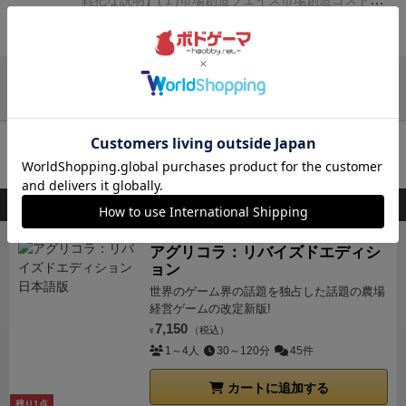
雑把な説明】
(１)市場創造フェイズ
市場創造コストを
の人が注力しすぎると、
供給過多の「赤い海」となっ
社：２点、C社１６点
■次に、あまり８点ですが…
員投入点が多くなり、
例：１６÷１７＝０…１６
みた
支払い市場カードを獲得します。
この時、同じ業界で
てしまい、
１人あたりの利益はドンドン減ってしまい
続きを見る
補正後の点数(シェア争奪力) が１～２点で単独最下位
いな感じで、
社員投入点単独最下位の人がニッチャー
上位のレベルの市場が存在する市場カードは、
旧市場
ます！
つまり、どんなに仕事が優秀でも、
どんなに働
なら
ニッチャーボーナス獲得となります♪
(逆転要
ボーナスとして総取り！
みたいな現象も起きました♪ｄ
となり市場規模は半減やゼロになります。(パラダイム
きまくってサービス量を増やしても、
一定の利益を分
素！)
ここではB社が条件を満たしているので
B
(＾皿＾；)
中盤になると、ニッチャーボーナスを狙う
シフト)
(例：レベル１ガソリン車→レベル２電気自動
他のレビューを読み込む
配するだけなので、
国全体としての利益は横ばいのま
社：追加８点 です♪
■最後に、「宇宙太陽光発電」の
人が増えてきて、
バッティングで稼ぎにくくなってき
車→…)
(２)市場争奪フェイズ
市場争奪は「割り算」で
まです！
国全体として発展するには、
やはり
「市場創
市場 カードですが…
補正後の点数(シェア争奪力) が
ます。
(＾＾；)専売特許ではないからなぁ～。
また、
す♪(シェア率なので)
市場規模÷社員投入点＝社員投入
造」が必要不可欠
となります！
【補足】
国全体の利益
１番高いのはC社なので、
A社→C社へ市場カードが
カートに追加する
対面の友人は、
利益を捨てて、ひたすら市場カードを
１点あたりの利益…ニッチャーボーナス
なお、社員投
が低いまま(市場が少ないまま)
人口がどんどん増えて
動きます！
(市場リーダーの移動！)
かなり複雑なの
集める作戦！
(他の人が最下位狙いをしているから狙い
入点は以下の補正がかかります。
・市場カードの保有
しまうと、
１人あたりの利益(給料)は激減するので、
で、読み切るのは困難であり、
実際に遊ぶ場合は、い
やすい！)
なんと市場カード５枚に！
(ちなみに市場カ
者は、市場リーダーであり、ボーナス＋２点
それ以
このボードゲームを持ってる人が購入した商品
人口を増やすためには、
国民を養うだけの市場を先に
ちいち計算などせずに、
雰囲気や世界観に任せて社員
ードを持っているという事は、
市場リーダーであり、
外の人は参入コストを支払わないといけません。
・社
用意しなければならない！
という事になります♪(＾
投入すればOKです！
＼(＾＾；)雰囲気で楽しめる作品
業界Ｎｏ１を意味しています♪
市場争奪時には、
市場リ
員マーカー５点は＋１点、１０点は＋３点の組織行動
アグリコラ：リバイズドエディシ
＾)
ちなみにゲーム内の
１点＝社員１０００人＝約２
は良いゲーム！！
ただし、以下２点については、最低
ョン
ーダー：＋２点ボーナス
市場リーダー以外：参入コス
ボーナスが入ります♪
なお、市場創造フェイズでは５
０００億円です♪
社員８０００人(８点)の会社でスター
限の計算はしても良いかも♪ｄ(＾＾；)
●ニッチャー
ト支払い
と、かなり有利になります♪)
世界のゲーム界の話題を独占した話題の農場
それと使い切れ
点、１０点の両替ができず、
相手に手の内が読まれ
トして
社員５万人(５０点)の大企業を目指します♪
「市
経営ゲームの改定新版!
ボーナスを狙いたい場合は、
ちゃんと補正後の点数
ない社員マーカーは来期に持ち越しできないのです
やすくなりますが…ボーナスも入ります♪
↓
その
場規模」と書かれているのが、
「市場」が生み出す利
7,150
（税込）
(シェア争奪力)が１～２点になるように
¥
調整しよ
が、
無理に社員投入すると利益が減ってしまうケース
後、社員投入点トップが新しい市場の持ち主(リーダ
益です♪
上の市場カードであれば…
２４点×２０００億
1～4人
30～120分
45件
う！両替にも注意しよう！
●大きい市場が奪われない
もあり、
全体の市場規模を把握しつつ、上手く戦略を
ー)となります♪
(前述のようにリーダーは守る方が優位
円＝４兆８０００億円というイメージです♪
また、
本作
か注意しよう！
それでは～ゲーム開始！！＼(＾ワ＾)
立てる必要があります！
さぁ最終局面ですが、しっか
です♪)
また、社員投入点１～２点で単独最下位時に ニ
カートに追加する
の「市場」ですが、
業界での技術の高さを示す「レベ
第１ターンの(１)市場創造フェイズ
優先順位を争奪
り計算し、
残りわずかな社員マーカーを数点に変換
残り1点