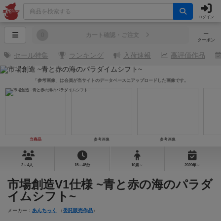
ログイン
─
0
カート確認・ご注文
クーポン
セール特集
ランキング
入荷速報
高評価作品
「参考画像」は会員が当サイトのデータベースにアップロードした画像です。
当商品
参考画像
参考画像
2～4人
15～45分
10歳～
2020年～
市場創造V1仕様 ~青と赤の海のパラダ
イムシフト~
メーカー：
あんちっく
（
委託販売作品
）