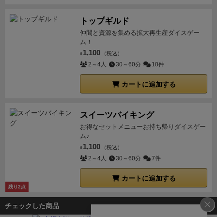
というのがハードルを上げているかも？(＾＾；)計算
トップギルド
力が必要！
超格安で非ゲーム市場にも売れていく作品
仲間と資源を集める拡大再生産ダイスゲー
でもあるので、
どうしてもそういう声が出て来てしま
ム！
います。(＾＾；)玄人向けとも
「簡略化ルールも作っ
1,100
（税込）
¥
ては？」との声もあったりしました。
まずはルール動
2～4人
30～60分
10件
画でも制作しようかなぁ…♪(＾ω＾；)う～ん悩む！
カートに追加する
スイーツバイキング
お得なセットメニューお持ち帰りダイスゲー
ム♪
1,100
（税込）
¥
2～4人
30～60分
7件
カートに追加する
残り2点
チェックした商品