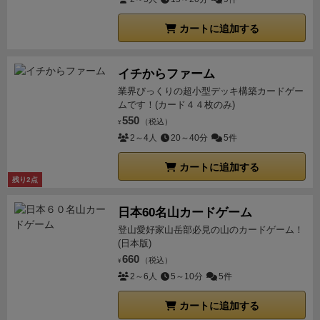
り、
市場規模を超える社員数を投入しバースト状態
カートに追加する
になって共倒れしたりすると、
不景気状態となり、
プレイ時間が延び、厳しい経営が続くようになりま
す。
ゲームであれば、「そういう展開もあるよね♪」
イチからファーム
で済むけど、
実際には体験したくないですね…(＾
業界びっくりの超小型デッキ構築カードゲー
＾；)
なお…
残念ながら友人は「経済」にそれほど興味
ムです！(カード４４枚のみ)
がなくて、
ピンと来て無かったですね…。(＾ワ＾；)
550
（税込）
¥
＞
(計算も世界観もイマイチ分かっていなかったか
2～4人
20～40分
5件
も？？
焦って説明してしまい
スマートに説明できなか
カートに追加する
ったのもあるかもだけど…)
最後にですが…
ルールを理
残り2点
解できるようになると
戦略を楽しめたり、大盛り上が
りします♪(＾＾)
(
過去のリプレイ日記：４人プレイ
採
日本60名山カードゲーム
算度外視の市場奪い取りプレイという恐怖と大逆転
登山愛好家山岳部必見の山のカードゲーム！
(日本版)
劇！)
「経済」に興味のある方には
是非とも体験してい
660
（税込）
ただきたい作品です♪(＾＾)
¥
(ゲームと言うより、シミ
2～6人
5～10分
5件
ュレーションとも♪
そもそもゲームでなく、元々シミュ
レーションモデルでした！)
いやぁ～しかし、
ルール
カートに追加する
(３ページ)
が複雑という声も多いですね…
「割り算」