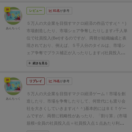
数は減ります！)
最大６世代で終わる作品です♪(＾ワ
神
レビュー
81名
が参考
＾；)いやぁ～壮大！
『市場創造』のルール
説明書は３
ページ！
漫画１ページもあるよ♪
漫画の①コマ目を読め
５万人の大企業を目指す
マクロ経済の作品です♪(＾＾)
ば、
どんな作風なのか分かるかと♪(＾＾；)
市場に社員
あんちっく
市場創造したり、市場シェア争奪したりします♪
千人単
マーカー(１点＝１千人)を同時投入(Bet)していき、
市
位で社員投入(Bet)するのですが、
両替が組織編成と表
場争奪を行います♪
なお、１、２、５、１０点の社員マ
現されており、
例えば、５千人分のタイルは、
市場シ
ーカーがありますが、
５、１０点は組織編制されてい
ェア争奪でプラス補正が入ったりします♪
(社員投入の
るとして
組織行動＋１、＋３点のプラス補正がありま
微調整は出来なくなりますが♪)
(両替にも戦略のある
す♪
ただし、融通が利かないので、相手に読まれやすく
続きを見る
Bet作品です♪)
作風としては、かなりシビアな感じなの
もなり、
「両替にも戦略性がある！」という作品にな
で、
大人どうしで本気でやると楽しめます♪
経済学者気
っています♪(＾＾)
市場シェア争奪は「割り算」で行い
神
リプレイ
76名
が参考
分でマクロ経済を楽しむと良いです♪ｄ(＾＾)
ます！＼(＾＾；)
ここが
なぜ「割り算」なのか？
分か
りにくいという方も多いと思うので、
ちょっとイメー
５万人の大企業を目指すマクロ経済ゲーム！
市場を創
あんちっく
ジをじっくり説明したいと思います♪(＾＾)
まず「宇宙
造したり、市場を争奪したりして、
何世代にも渡り会
太陽光発電」の市場カードがあったとして、
市場カー
社を大きくしていきます♪(＾＾)
基本的にはＢＥＴゲー
ドの所有者(市場リーダー)はA社(プレイヤーAの事)で
ムですが、
両替に戦略性があったり、
「割り算」
(市場
す♪
市場規模は３０であり、
これは次世代の社員を３０
規模÷全員の社員投入点
＝社員投入点１点あたり利
点(３万人)分、雇える利益を生み出します。
(生涯収入
益…ニッチャーボーナス)
(市場規模が生み出す利益を