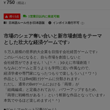
750
¥
（税込）
1営業日以内に発送可能
残り2点
日本語ルール付き/日本語版
インボイス発行不可
（
?
）
市場のシェア奪い合いと新市場創造をテーマ
とした壮大な経済ゲームです♪
５万人規模の世界的大企業を目指す会社経営ゲームです♪
このレベルになると、自ら市場を創造しないと
会社経営ができません！＼(＾＾；)ゆえに市場創造！
ちなみにゲームと言うよりも学問に近い作風なので、
経済学者や専門家になったつもりで楽しもう♪＼(＾ワ＾)
作品としてはBet(賭け)ゲームに分類されます♪
ただし、通常のBetゲームにおける「両替」が
「組織編成」と定義されており、パワーアップするため、
「両替に戦略性がある！」という斬新な作品となっています♪
本気でやるほど楽しめます♪(＾＾)
■ゲームマーケット記事(ゲーム)