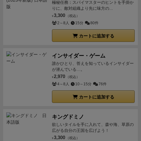
ジ)
「
サマリー(Ａ４サイズで２人分)
」(PDFデー
極秘任務：スパイマスターのヒントを手掛か
場カードの持ち主は、その市場で一番人気があります
(医療薬品レベル２)を獲得し、
ゲームから除外に…orz
りに、敵対組織より先に味方の...
タ)(各自印刷用)
♪
現在の商品、サービスで一番人気があるんだか
第３ターンの(２)市場争奪フェイズ
なんだかんだあり
3,300
（税込）
¥
ら、
何もしなくてもシェア率が取れるのは当然だよ
ましたが、
「クローン技術」という大市場を抱えてい
2～8人
15分
80件
ね♪)
●参入コストの支払い
(市場リーダー以外は、市
た事もあり、
ここまでは順調に会社は成長♪ｄ(＾＾；)
カートに追加する
場に参入するのに、
新たな商品、サービスが必要と
大市場が多く、社会全体も好景気で、ゲーム終了も可
なり、
参入コストがかかります！)
補正後の社員数
能に！
(実は、市場規模が小さいままだと、いつまでも
(シェア争奪力とでも言うべきか…)で計算して、
市場
ゲーム終了しないゲームなのだ！)
第３ターンの市場争
インサイダー・ゲーム
規模３０÷(２＋１＋８)＝３０÷１１＝商２あまり８点
奪フェイズは大波乱で、
友人とお互いの大市場である
誰かひとり、答えを知っているインサイダー
となり、商２なので、
補正後の社員数×商２の利益を
が潜んでいる…。
「クローン技術」「３Dプリンター工法」を
奪い合う
獲得します♪
(本作では、獲得した利益で、
すぐに次の
2,970
（税込）
展開に！(なんつー業種変換だ！)
また、自分の１０点
¥
ラウンドの社員である「来期社員」を雇うので、
実際
4～8人
10～15分
76件
社員マーカー(１万人)が
働く場を失ってしまい…市場
には「来期社員」を獲得します♪)
なお、
■補正後の社員
規模の少ない市場へ殺到してしまい、
まさかの「０倍
カートに追加する
数(シェア争奪力)が単独最多の人に
市場カードが移
返し」！(利益なし！)
しかし、ジリジリと利益は上げ
動します！(市場のトップ交代！)
■ニッチャーボーナス
て…
何とか５１点獲得(社員５万１千人)！！
３世代目
の条件を満たすと
「割り算」の「あまり」の利益を
キングドミノ
にて勝利～！！＼(＾ワ＾)／
最後に…
そもそもがシミ
もらえます♪(逆転要素あり♪)
ざっくり説明でこんな感
欲しいタイルを手に入れて、森や海、草原の
ュレーションモデルなので、
ゲームとしては、やや複
じです♪(＾＾)
広がる自分の王国を広げよう！
それでは、実際のプレイ風景を掲載♪
１
雑で上級者向けとなります。(＾＾；)
経済学者気分で
3,300
ラウンド目(１世代目)
（税込）
友人は「クローン技術」
自分は
¥