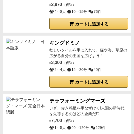
2,970
（税込）
¥
4～8人
10～15分
76件
カートに追加する
キングドミノ
欲しいタイルを手に入れて、森や海、草原の
広がる自分の王国を広げよう！
3,300
（税込）
¥
2～4人
15～20分
49件
カートに追加する
テラフォーミングマーズ
いざ、赤き惑星を手なずけろ!人類の新時代
を先導するのはどの企業だ!?
7,700
（税込）
¥
1～5人
90～120分
129件