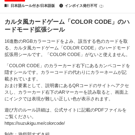
日本語ルール付き/日本語版
インボイス発行不可
（
?
）
カルタ風カードゲーム「COLOR CODE」のハ
ードモード拡張シール
16進数のRGBカラーコードをよみ、該当する色のカードを取
る、カルタ風カードゲーム「COLOR CODE」のハードモード
拡張用シールです。「COLOR CODE」がないと使えません。
「COLOR CODE」のカラーカード右下にあるカンペコードを
隠すシールです。カラーコードの代わりにカラーネームが記
載されています。
おまけ要素として、説明書にあるQRコードのサイトへアクセ
スし、カラーカード右下のARマーカーを読み取ると、画面上
にインクでは表現が難しい正しい色が表示されます。
遊び方のルール詳細は、公式サイトに記載のPDFファイルを
ご覧ください。
https://suzukigu.me/colorcode/
制作：遊戯部すずき組