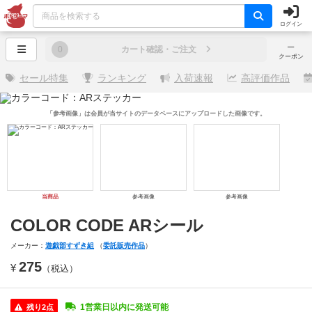
ログイン
─
0
カート確認・ご注文
クーポン
セール特集
ランキング
入荷速報
高評価作品
「参考画像」は会員が当サイトのデータベースにアップロードした画像です。
当商品
参考画像
参考画像
COLOR CODE ARシール
メーカー：
遊戯部すずき組
（
委託販売作品
）
275
¥
（税込）
1営業日以内に発送可能
残り2点