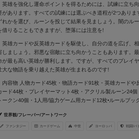
英雄を強化し運命ポイントを得るためには、試練に立ち向
要があります。すべての試練には選ぶべき道程が2つありま
ずれかを選び、ルーンを投じて結果を見ましょう。闇のル
を借りることもできますが、堕落には注意を!
英雄カードや反英雄カードを駆使し、自分の道を広げ、相
害しましょう。邪悪な宿敵に立ち向かうこともあります。
命が最も高い英雄が勝利します。ですが、すべてのプレイ
壮大な物語を乗り越えた英雄が生まれるのです!
内容物 人物カード45枚・物語カード91枚・英雄カードや
カード44枚・プレイヤーマット4枚・アクリル製ルーン24個
トークン40個・1人用/協力ゲーム用カード12枚•ルールブッ
世界観/フレーバー/アートワーク
ファンタジー
カードゲーム
中世
ヨーロッパ
戦闘/バ