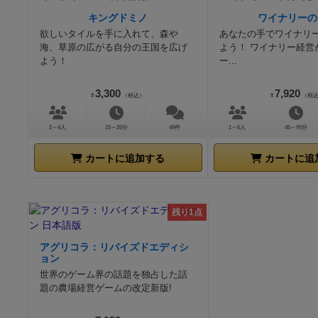
キングドミノ
ワイナリーの
欲しいタイルを手に入れて、森や
あなたの手でワイナリ
海、草原の広がる自分の王国を広げ
よう！ ワイナリー経営
よう！
ー...
3,300
7,920
¥
（税込）
¥
（税
2～4人
15～20分
49件
1～6人
45～90分
カートに追加する
カートに追
残り1点
アグリコラ：リバイズドエディシ
ョン
世界のゲーム界の話題を独占した話
題の農場経営ゲームの改定新版!