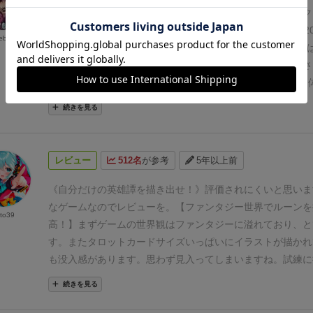
「物乞い」「農夫」「スリルを求めて」「竜の血脈」など端
うなので、そのまま訂正せずに印刷してしまったとのこと。
王道的なファンタジーワールドで、自分が担当するキャラク
されておらず、それ以外はカードの効果しか記載がないため
とは？
物語カードのⅡとⅢの中に「宿敵」と記載のあるカー
の激動の半生を描き出すことを目的としたゲームです。
202
ebear
で補完せねばならず、内容についても「名誉の束縛」など全
す。
④宿敵の武装
1人プレイ時の宿敵の武装について💀アイ
Awards Gameの最終候補となりました。（残念ながら受
らない物もあります。
これについてはもう少し救済措置が欲
英雄カードとありますが、この💀アイコンが嫌がらせのよ
が）
その設定が我々にはツボだったことで、我慢できずにさ
す。
2点目は予想通りルールが分かりづらい。
エラッタが出
いため注意が必要です。
分かりますでしょうか？
ここです。
決めました。
■３つのステージで英雄の物語を描く
ゲーム全
プレイに関わる重大な間違いもあるためルールブックだけを
うに大きく３つのステージに分かれています。
第１ステージ
続きを見る
するばかりですし、1人プレイでは重要な「宿敵カード」と
の主人公がどんな生まれで育ったのか
第２ステージ【動機】
ついて内容物説明で一切単語が出てこないなど雑と言わざる
がどんな想いで、どんな激動のエピソードで成長したか
第３
ルブックの作りとなっています。
最初にプレイする場合は経
命】…その主人公が最終的にどんな変転を重ねて『英雄』と
レビュー
512名
が参考
5年以上前
するか、ボードゲームに慣れている人とプレイすることを強
描きます。
それぞれを表す人物カードが別々にあり、各プレ
す。
以上2点が悪い点ではありますが、1人楽しく妄想が捗
枚ずつ配られるので、その中から好きなカードを１枚ずつ選
《自分だけの英雄譚を描き出せ！》
評価されにくいと思いま
ありますし、多人数でプレイしながらキャラや運命について
ところからスタートします。（最後の【運命】だけはゲーム
なゲームなのでレビューを。
【ファンタジー世界でルーンを
to39
楽しそうですし、何よりカードイラストがとても美麗なので
しません。最終的にどんなキャラクターに成長するかは最後
高！】
まずゲームの世界観はファンタジーに溢れており、と
と買って損はないゲームかと思います。
重ねてになりますが
ですね。）
この組み合わせによって『農民』とか『狩人』と
す。またタロットカードサイズいっぱいにイラストが描かれ
イする場合は必ずエラッタを確認してからプレイしてくださ
がら、《唯一の生き残り》になったり《闇に魅入られたり》
も没入感があります。思わず見入ってしまいますね。試練に
き運命を祈っております！
終的に《光の化身》に成長したり《狡猾な悪党》に堕ちたり
に振るルーンも手触りが良く、ジャラジャラ手の中で振るの
続きを見る
【出自】【動機】【運命】の基本となる各カードに、《物語
ます。
【すべてはプレイヤーの選択に委ねられている】
どん
ばれるイベント的なものを付け加えてゆく事で、いろいろと
られざる物語があるに違いない。裕福な貴族の出身なのか、