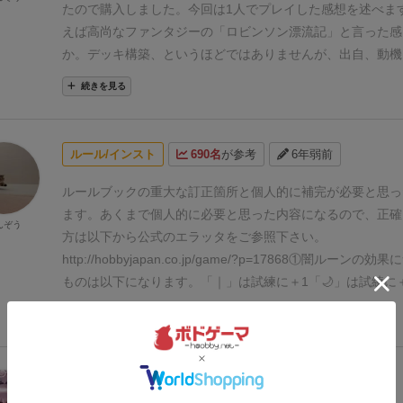
たので購入しました。
今回は1人でプレイした感想を述べま
えば高尚なファンタジーの「ロビンソン漂流記」と言った感
か。
デッキ構築、というほどではありませんが、出自、動機
た自キャラに様々な経験をさせて強化し宿敵に打ち勝つ、と
続きを見る
験の中には良い経験だけではなく、誰かを犠牲にしたり強盗
たりと悪の道への経験もあります。
しかし、どちらの経験に
イナスになることはありません。
良い経験は栄光ポイント、
ルール/インスト
690名
が参考
6年弱前
劇ポイントと分類され、どちらもVPはプラスになります。
が極限に達した場合のみ栄光ポイントがマイナスになります
ルールブックの重大な訂正箇所と個人的に補完が必要と思っ
は全てプラスポイントで、全てを総合して運命ポイントと銘
ます。
あくまで個人的に必要と思った内容になるので、正確
んぞう
す。
1人プレイの場合、宿敵が常時存在しており、最終的に
方は以下から公式のエラッタをご参照下さい。
ければならないのですが、倒したとしても運命ポイントが3
http://hobbyjapan.co.jp/game/?p=17868
①闇ルーンの効果に
到達しなければ負けてしまう可能性があります。
意外と遊び
ものは以下になります。
「｜」は試練に＋1
「🌙」は試練に
中に行うことも場に出ているカードを入手する、カードを交
トラックを１つ下げる
P.6のゲームの例として闇ルーンの説
続きを見る
ドをプレイするの一般的な3択のため分かりやすいのも良い
が、こちらが正しく、P.5の闇ルーンの説明が逆に記載され
し、大きく悪い点が２点あります。
まず1点目は、「物語を
お気をつけください。
②物語カードの難易度は記載通り
ルー
内容の割に大半は妄想しなければならないこと。
最初に述べ
のゲームの例でどうみても難易度3のカードを4と言い切っ
レビュー
646名
が参考
5年弱前
機、運命は非常に多彩で組み合わせはかなり多くあるのです
やはり3の誤植でした。
初版はこの例で難易度4のカードを