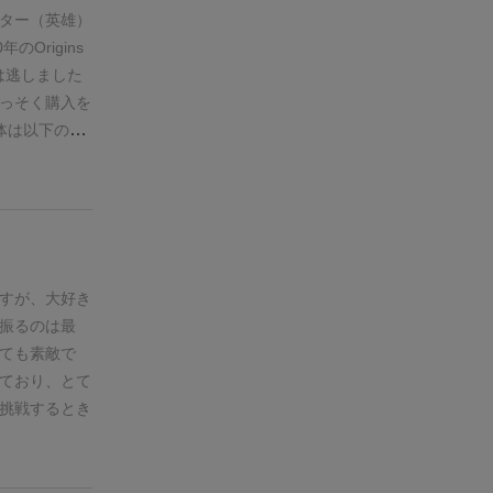
的な表現しか
③宿敵カード
ター（英雄）
大部分を妄想
ドがありま
0年のOrigins
く状況が分か
コンのある反
賞は逃しました
しいところで
うに印刷が小さ
っそく購入を
ていますが、
以上です。
体は以下のよ
読んでも混乱
【出自】…そ
いうカードに
…その主人公
を得ないルー
ステージ【運
験者とプレイ
なったのか
を
くお勧めしま
イヤーには２
るゲームでも
んで配置する
すが、大好き
語り合うのも
終了まで公開
振るのは最
総合的に見る
まで秘密なん
ても素敵で
、最初にプレ
して生まれな
ており、とて
い。
皆様の良
しながら、最
挑戦するとき
します。
この
もワクワクし
カード》と呼
な英雄にも知
キャラクター
貧しい物乞い