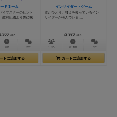
でに宿敵の名
けよりも英雄
たち
その英雄
コードネーム
インサイダー・ゲーム
が始まりま
ング＋セット
こに付け加わ
パイマスターのヒント
誰かひとり、答えを知っているイン
レイ記録シー
しょうが、
そ
、敵対組織より先に味
サイダーが潜んでいる…。
ストが描かれ
けは全く気に
（ルールブッ
経験トークン
英雄譚を作り
ります。どん
しめくとある
3,300
2,970
（税込）
¥
（税込）
いのです！
以
効果の手札と
。持ち前の大
ロゲームの場
あり、数枚同
政により庶民
15分
80件
4～8人
10～15分
76件
すれば勝利で
調高いイラス
ンディスは王
渇望した貴族
それを分かっ
ートに追加する
カートに追加する
出会い、ラン
血脈としての
）
■他に例を
ドス将軍討伐
以下です。
＜
を投じる』と
っぽいな。
第
も成長期も悲
トをバラバラ
語：
青年とな
デビルマンの
世にも稀なる
て探検隊を率
来た訳ではな
きません。
将軍の妨害や
出来上がって
基本となるプ
スは、異郷の
レイヤーによ
大各３枚まで
旋したランデ
釈が違うとこ
がたくさん付
名を知られる
英雄は苦労し
が、慣れ親し