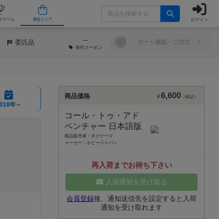
ログイン
/店舗
人気ボードゲーム
通販ストア
─
委託品
0
カート確認・ご注文
割引
クーポン
6,600
商品価格
¥
（税込）
2018年～
コール・トゥ・アド
ベンチャー 日本語版
商品販売者：ボドゲーマ
メーカー：ホビージャパン
再入荷までお待ち下さい
入荷通知を受け取る
会員登録
後、通知送信先を設定すると入荷
通知を受け取れます