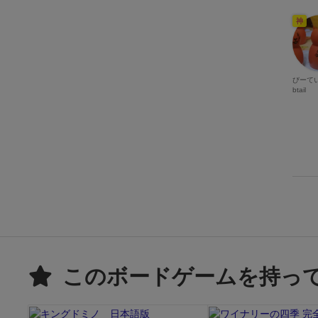
神
びーて
btail
このボードゲームを持っ