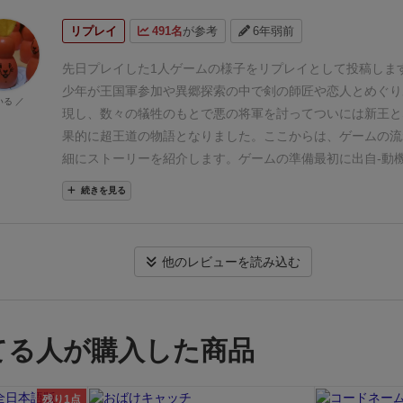
の設定付けをしてゆく、というのがこのゲームの根幹です。
として生まれ育ったのか…。光の道を歩むのか、闇の道へ進
リプレイ
491名
が参考
6年弱前
ドは、人数分＋１枚まで公開されており、手番ごとにその中
と出会い、宿命との闘いに身を投じる…。
コール・トゥ・ア
んで獲得していく流れです。（もう予想通り、おいしいカー
では、すべてがプレイヤーの選択に委ねられており、物語が
先日プレイした1人ゲームの様子をリプレイとして投稿しま
ちです。３ステージ分のカードが場に並ぶので、ちょっと「
ていきます。
ゲームの準備時に各プレイヤーには、
「出自」
少年が王国軍参加や異郷探索の中で剣の師匠や恋人とめぐり
いる ／
き」に近い印象…と言えばイメージが分かってもらえるかと
命」
という３種類のカードが２枚ずつ配られます。これら２
現し、数々の犠牲のもとで悪の将軍を討ってついには新王と
語》カードには、能力の条件を満たしていれば無条件で得ら
をそれぞれ選択して、プレイヤーボードに配置して英雄とし
果的に超王道の物語となりました。
ここからは、ゲームの流
と、能力による特殊なダイス判定（後述）の成功が必要な《
っていきます。
場には、物語カードが並べられており、
第一
細にストーリーを紹介します。
ゲームの準備
最初に出自-動
り、またこの《試練》には上下に自分の進みたい物語の方向
第三幕
とゲームが進行するにつれて各々4枚ずつ公開されま
れを、2枚のうちから1枚ずつ選びます。これで初期能力値
続きを見る
あって、挑戦したい内容を選択することができるのです。
ざ
番がきたらそのうちの１枚を選択して、
るので、TRPGとかのキャラクターメイキングっぽい感じです
い方をするなら、《特徴》で能力を伸ばし、《試練》で得点
「特徴」を示すカードなら条件を満たせば獲得できます。
協力ゲームだと、このゲーム通じての宿敵をランダム引きで
「試練」のカードならばカード左側に示されている難易度を
ジでしょうか。（そうでないものも多いけど）
ちなみに中に
わゆるラスボスですね。
プレイ解説：
今回の宿敵は将軍。宿
て挑戦し獲得します
。
他のレビューを読み込む
か《宿敵》とかもありますよ♪
各ステージには３枚までしか
「玉座争い」なので王位の簒奪を狙っている…という感じで
この時、自分のプレイヤーボードに配置されたカードには能
けられず、ステージが進んで最後の【運命】に誰かが３枚目
ず運命を「玉座の後継者」に決定。ストーリー的にも物語ア
示されており、それぞれ「腕力」「敏捷力」「耐久力」「知
付け終えたら、残りのプレイヤーが１手番ずつプレイして終
宿敵の将軍との相性が良さそうです。次に出自を「船乗り」
力」「魅力」を示しています。
試練の条件に含まれていれば
したら勝ちなのではなく、選んだ物語による最終コストを計
討伐向けの筋力、運命で得点化できる知力を兼ね備えて能力
てる人が購入した商品
を表すルーンを１種類につき最大3つまで追加することが可
ラマチックな激動の人生を歩んだ英雄が勝利となります。
（
じ。最後に動機。もう1枚が「絶望に流されて」だったので
り試練を攻略しやすくなります。
そして物語を第三幕まで進
の展開は、欧米の本格ファンタジーをベースにしているので
ーロー専用で融通利かなそうだったので消去法で「スリルを
命カードに3枚目のカードを追加したらゲーム終了となり、
残り1点
ガアニメのファンタジースタイルを期待すると、ちょっと印