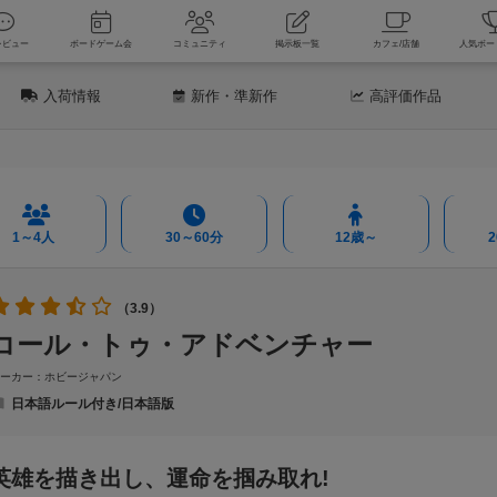
新着レビュー
ボードゲーム会
コミュニティ
掲示板一覧
カフェ
入荷情報
新作
・準新作
高評価
作品
1～4人
30～60分
12歳～
（3.9）
コール・トゥ・アドベンチャー
メーカー：ホビージャパン
日本語ルール付き/日本語版
英雄を描き出し、運命を掴み取れ!