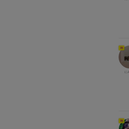
神
に
神