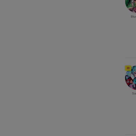
Blu
神
Sa