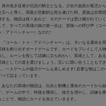
身分低き従者が伝説の騎士となる。少女の血筋が孤児から
女王へと導く。両親が悲劇的な死を遂げた時、貴族は自警
願する。物語は様々あれど、そのテーマは受け継がれていく...
して、すべての英雄の旅の第一歩は、冒険への呼び声（コ
ゥ・アドベンチャー）なのだ!
『コール・トゥ・アドベンチャー』は、大いなる運命を背
英雄を創り出すボードゲームです。カードをプレイして人
出し、ルーンを投じて試練に立ち向かい、英雄として、あ
英雄としての道を選びましょう。互いに競い合うこともで
し、一人ゲームや協力ゲームも楽しめます! 必要な物はこの
すべて詰まっています。
あなたの英雄の物語は、出自と動機と運命のカードから始
す。ゲームの中で、特徴を獲得し、味方を増やし、試練を
ることで、物語にカードを加えていきます。