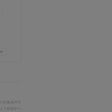
）
an）
ジがあるので
ょうがなかっ