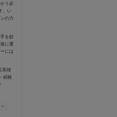
かう必
す。い
ーンの力
手を妨
最後に運
ヤーには
反英雄
・経験
ク
トル