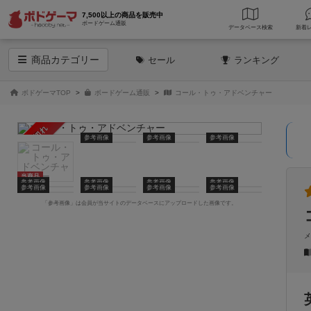
7,500以上の商品を販売中
ボードゲーム通販
データベース
検索
商品
カテゴリー
セール
ランキング
ボドゲーマTOP
ボードゲーム通販
コール・トゥ・アドベンチャー
売り切れ
参考画像
参考画像
参考画像
当商品
参考画像
参考画像
参考画像
参考画像
参考画像
参考画像
参考画像
参考画像
「参考画像」は会員が当サイトのデータベースにアップロードした画像です。