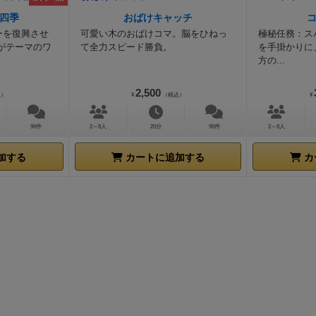
ゲーム開始時の主人公。名前はランディスにしました（つい
の合計が一番高いプレイヤーの勝利です。
【ゲームの勝ち負
しれません。念のため）
■あまりに美しい絵画調のイラスト
四季
おばけキャッチ
前はゲドス将軍にしました）。ここからランディスの英雄譚
譚が面白い！】
ゲームのシステム的には、タブロービルディ
の【出自】などの設定を決める《人物カード》が４５枚。
そ
ーを復興させ
可愛い木のおばけコマ。脳をひねっ
極秘任務：ス
す。
※主人公の状態表示には、下記で紹介している自作のプ
コレクションによりハイスコアを目指す！ということなので
がテーマのワ
て全力スピード勝負。
を手掛かりに
る《物語カード》が９５枚。
何とすべて美しい絵画調のイラ
トを使っています。
https://bodoge.hoobby.net/games/call-
方の...
んなこたぁどうでもいい！
（笑）
このゲームにおいて勝ち負
ており、しかも全て異なるイラストというあまりの豪華さ！
adventure/instructions/22048
第一幕
（選択した道程は赤い
なりません。
私は勝者を決めた後に、各プレイヤーがどんな
クには１０人以上のイラストレーターがクレジットされてお
で示しています）
物語：
次期王位を狙うゲドス将軍の陰謀ひ
2,500
込）
¥
（税込）
¥
上げたのかを発表することを提案します。これがとても面白
だけコストが掛かったんだろう）
ちなみにこれ以外にも特殊
王国。そこで船乗りの息子としてランディス少年は生まれた
下はソロゲームですが、私が描いた英雄譚を例示します。
ソ
なる《光の英雄カード》《闇の英雄カード》が全部で４４枚
胆不敵さで鳴らしていたランディス。しかしゲドス将軍の圧
90件
2～8人
20分
95件
2～8人
合は多人数プレイと少し違って、宿敵をラスボスとして討伐
じものもありますが、かなりの数の別イラストです。
この格
の生活は苦しく、冬の食料もおぼつかない。一念発起したラ
すが、雰囲気は感じてもらえると思います。
＜例１：知識を
ト群を眺めているだけでも十分価値があります。（出版社も
加する
カートに追加する
カ
国軍に入隊。そこで生涯の師となる剣の達人スライナッハに
の英雄譚＞
このストーリーは、貴族生まれの英雄による竜の
ているらしく、通常より大判のカード仕様になっています。
ディスは頭角を現していく。
第一幕終了時のランディス。ゲ
ヒーロー劇が最高ですね。
また別の日に行ったソロゲームは
見ない《２面ダイス》
何とこのゲーム、判定時には『ルーン
向けに順調に筋力と耐久力が伸びてます。が、ちょっと脳筋
例２：不遇で勉強熱心な物乞いの英雄譚＞
この英雄は生まれ
言って、ルーン記号の描かれた平たいプラスチックのプレー
二幕
（選択した道程は赤い経験トークンで示しています）
物
惨な境遇でありながら、悪党となって悪魔をも滅ぼすという
っと投げ、どのマークが出たかで結果を判断します。
うん、
ったランディスはスリルを求めて異郷探査に志願。隊長とし
ようなストーリーですね（笑）
これらの英雄譚が意図して出
『２面ダイス』ですね。
似たようなゲームがちょっと思いつ
いることに。しかしそこではランディスの力を恐れるゲドス
く、能力アイコンや物語アイコンを揃えているうちに自然と
（強いて言うなら『ルーンバウンド第３版』でしょうか？）
刺客が待ち受けていた。機転により見事に勝利したランディ
しまうところが、このゲームの最高なところでしょう。
【プ
レートが３枚あり、これに指定される能力を持っていれば最
少女ルルメルリアと運命的な出会いを果たす。彼女を伴い凱
り解釈が違うのも面白い】
またプレイヤーによりカードの解
専用のプレートを追加することができます。
したがって能力
ィスは、前人未到の異郷探査を成し遂げた英雄として一挙に
ろも面白いところです。
あるプレイ後に、
「なるほど、その
いてくるほど高い判定結果が出るようになっているわけです