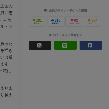
王国の
会員のマイボードゲーム情報
団員に志
...そ
181
315
82
304
興味あり
経験あり
お気に入り
持ってる
ール・ト
知人・友人に共有する
負った
物を描き
るいは反
きます
一箱に
まりま
乗り越え