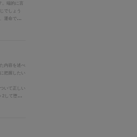
す。
端的に言
じでしょう
、運命で決め
いう内容。
経
団を乗っ取っ
してもVPマ
悪い経験は悲
堕落ポイント
が、それ以外
た内容を述べ
打たれていま
に把握したい
宿敵を倒さな
0ポイントに
ついて正しい
やすく、手番
＋2して堕落
換する、カー
明があります
点です。
しか
ていますので
紡ぐ」という
ルブックP.6
た出自や動
ていますが、
が、それぞれ
使っていたそ