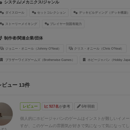
システム/メカニクス/ジャンル
ダイスロール
セットコレクション
デッキビルディング（デッキ構築
ストーリーメイキング
プレイヤー別固有能力
制作者/関連企業/団体
ジョニー・オニール（Johnny O'Neal）
クリス・オニール（Chris O'Neal）
ブラザーワイズゲームズ（Brotherwise Games）
ホビージャパン（Hobby Jap
レビュー 13件
レビュー
927名
が参考
6年弱前
個人的にホビージャパンのゲームはインストが難しいイメー
すが、このゲームの雰囲気が好きで気になって気になってし
んぞう