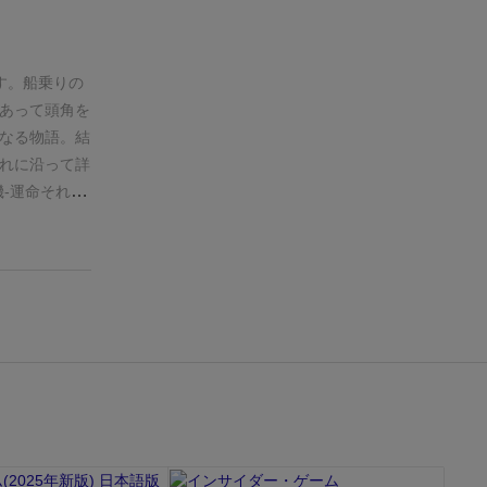
《物語》カー
むのか。仲間
のどれかを選
ドベンチャー
ドは早い者勝
大きく変化し
す。
船乗りの
宝石の煌め
「動機」
「運
あって頭角を
。）
この《物
枚のうち１枚
なる物語。結
れる《特徴》
ての物語を作
れに沿って詳
試練》とがあ
幕
、
第二幕
、
機-運命それぞ
が２つ書いて
す。自分の手
や目標が決ま
っくりした言
。あと1人/
を得るイメー
決めます。い
ルーンを振っ
は《味方》と
敵クエストが
《物語》が付
しょうか。ま
力アイコンが
の《物語》を
イコン的にも
力」「判断
了。
先に終了
に決定。宿敵
これらの能力
算し、よりド
値的にいい感
能となり、よ
ちなみに物語
すがダークヒ
め、誰かが運
、日本のマン
求めて」に。
運命ポイント
象が暗いかも