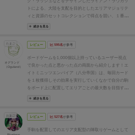
ク・ラッシュなどをデザインしたライアン・ラウカッ
トによる、大陸を支配を目的としたエリアマジョリテ
ィと資源のセットコレクションで得点を競い、１番得
点が高いプレイヤーが勝利する陣取りゲームです。
続きを見る
ルール等は、下記ＵＲＬの動画をご参照ください。
TableGameChannel 隔週ボードゲーム通信『八分帝
たまご
レビュー
595名
が参考
国』
https://youtu.be/J6smHXR4pqY
家族３人でプレ
イした感想ですが、小６は勿論のこと、５歳児もちゃ
ボードゲームを1,000個以上持っているユーザー視点
んと説明したらプレイに支障は無かったです。
もち
オグランド
で良かった点と悪かった点の両面から紹介します！
エ
（Oguland）
ろん、最終的にどうしたら得点が高くなるかとかは私
イトミニッツエンパイア（八分帝国）は、毎回カード
がアドバイスし、その成果もあったか、５歳児もマジ
を１枚獲得しその効果を実行していくなかで自分の駒
ョリティとセットコレクションが少しずつ分かってき
をボード上に配置してエリアごとの最大数を目指すい
たように見えました。
このゲームは、初心者がマジ
わゆるエリアマジョリティシステムと、獲得したカー
ョリティとセットコレクションを初めてプレイするの
続きを見る
ドによる得点というセットコレクション的要素が合わ
に適していて、子どもたちが順々に少しずつ重いゲー
さった面白いボードゲームです！
ルールが非常に簡単
ムに移行していく際には重宝だと思います。
たまご
レビュー
527名
が参考
で、さすがに８分では終わらないものの短時間で濃密
な内容を楽しむことが出来ます。資源はこっちのカー
手駒を配置してのエリア支配型の陣取りゲームとして
ドがいいけど、効果はこっちがいい、でもコストはか
Bluebear