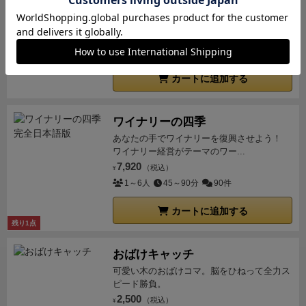
欲しいタイルを手に入れて、森や海、草原の
と思いました。
ただ5人でやるとやっぱりボードが狭
ードゲームです。
広がる自分の王国を広げよう！
く、1エリアが小さすぎてコマが増えてくるとすごく
3,300
（税込）
¥
置きにくい！やっぱり厚紙に拡大コピーした自作ボー
2～4人
15～20分
49件
ドは必携でした(^^;)
カートに追加する
ワイナリーの四季
あなたの手でワイナリーを復興させよう！
ワイナリー経営がテーマのワー...
7,920
（税込）
¥
1～6人
45～90分
90件
カートに追加する
残り1点
おばけキャッチ
可愛い木のおばけコマ。脳をひねって全力ス
ピード勝負。
2,500
（税込）
¥