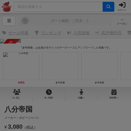
ログイン
─
0
カート確認・ご注文
クーポン
セール特集
ランキング
入荷速報
高評価作品
売り切れ
「参考画像」は会員が当サイトのデータベースにアップロードした画像です。
当商品
参考画像
参考画像
2～5人
8～20分
13歳～
2013年～
八分帝国
メーカー：ホビージャパン
3,080
¥
（税込）