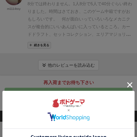
なテーブルの中央に置いた小さなボードをみんなでの
8分では終わりません。1人8分で5人で40分ぐらい終わ
カードの残り枚数、手持ちの資金と管理する場所は非
m1114toy
ぞき込んでプレイする形になるので、ちょっとだけや
りました。
時間はさておき、このゲーム中箱ですがお
常に多く、短時間ながらも満腹感を得られます。
長時
りにくさを感じます。
小さな町の争いならともかく、
もしろいです。 何が面白いっていろいろなメカニク
間ゲームをやる時間はないけど、もっと遊びた
いちおうは大陸の支配を争うので、もう少しスケール
スが複合的にいいあんばいに入っているところ。
カー
い・・・。って時には30分かからないのでピッタリで
感が欲しいと感じてしまいます。
（ついつい、上質紙
ドドラフト、セットコレクション、エリアマジョリテ
すね。
に拡大コピーをしてしまいました。）
５人でやりまし
ィ。
点数は以下2つでもらえる。
1. カードドラフ
続きを見る
たが、30分もかかりませんでした。それなのち、やっ
ト、セットコレクション
ボードの上に6枚のカードを
た感があるのは素晴らしい！
思わず３連戦してしまい
表向きに並べて1枚とる、そのカードに書かれた資源
ました。
（こういう地政学的なパワーバランスゲーム
をもらえると同時にアクション(地図上のコマを追加、
他のレビューを読み込む
が最近少ないと感じており、その戦略眼がなかなか養
移動など)をおこなう。
6枚のカードは左から価値が違
えない状況なので、そう言った意味でも存在価値の高
っていて0,1,1,2,2,3となってカードをとるときお金を
再入荷までお待ち下さい
い作品だと思っています。）
入手できるうちにぜひど
払う。1枚とったら山札から1枚とって右端におく。こ
入荷通知を受け取る
うぞ！
入手難になってから後悔しますよ。
続編を買お
れによって価値が決まって、誰も取りたくないカード
うかどうかで思案中なのですが、続編は４人までなの
が左にくる仕組み。
同一資源を数枚あつめると点数が
会員登録
後、通知送信先を設定すると入荷通知を受け取れます
ね〜。ウチは人数多いから出番無いだろうなぁ(;o;)
もらえる。
2. エリアマジョリティ
1のカードの効果に
このボードゲームを持ってる人が購入した商品
【追記】
久しぶりに新人チームで再戦！
やっぱりシン
従いコマを動かしコマの数で領土を支配し1点、更に4
プルで短時間な割に内容が濃く、改めて初心者育成に
つからなるエリアを支配すると追加で1点もらえ
キングドミノ
良いゲームだと痛感。もっと積極的に活用していこう
る。
8分帝国 30-40分で終わるし満足感があるボ