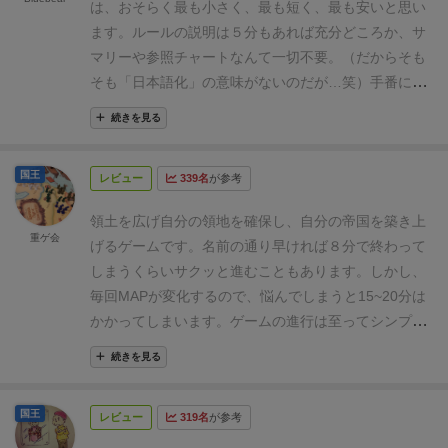
は、おそらく最も小さく、最も短く、最も安いと思い
けたくないといったようなジレンマが生まれます。
ゲ
ます。
ルールの説明は５分もあれば充分どころか、サ
ーム開始時にだけスタートプレイヤー（一番最初に自
マリーや参照チャートなんて一切不要。（だからそも
分の番をやる人）を決める競りがあるのですが、そこ
そも「日本語化」の意味がないのだが…笑）
手番に出
だけいきなりとっつきにくいかもしれません・・・
好
来る事はシンプル。
並んでる６枚のカードに、アクシ
き度（Like）
▶4pt.≪★★★★≫
おすすめ度
続きを見る
ョンが書いてあるから、それを１枚買って実行。
それ
（Recommended）
▶4pt.≪★★★★≫
子どもと度
だけ。
しかし、思うように並ばないし、購入資金は、
（With kids）
▶2pt.≪★★≫
エイトミニッツエンパ
国王
レビュー
339名
が参考
最初に配られるだけで、それ以降全く増えない！
さら
イア（八分帝国）の簡単なゲームの流れとルール解説
にこのカードは、集めて勝利点にする資源カードの意
はこちらをご覧ください！
領土を広げ自分の領地を確保し、自分の帝国を築き上
味を同時に持つのだ！
このアイディアはすごい！
あの
重ゲ会
げるゲームです。
名前の通り早ければ８分で終わって
行動をしたいけど、あっちの行動は相手に渡したくな
しまうくらいサクッと進むこともあります。
しかし、
い。
この資源が欲しいけど、あの資源は相手に渡した
毎回MAPが変化するので、悩んでしまうと15~20分は
くない。
高いカードを買いたいけど残金が少ない。
い
かかってしまいます。
ゲームの進行は至ってシンプル
ろんなジレンマに悩まされる良いゲームです。
難点
にできており
①カードを選ぶ
②カードに描かれたアク
は、４～５人プレイができる多人数ゲームでありなが
続きを見る
ションを行う
これを何度か繰り返すだけです。
QUEEN
ら、ボードがやたら小さく、時間の短さだけでなくゲ
GAMESの「将軍」のような、駒を動かし領地を支配
ームの規模も「小さい」と感じてしまうことでしょう
国王
レビュー
319名
が参考
するシステムですが、ギュギュっと凝縮してシンプル
か？
地図ボードも小さく、５人でプレイすると、大き
に仕上がっているように感じます。
ですが、駒の数や