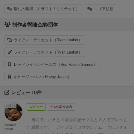
場札の獲得（ドラフト / リミテッド）
エリア移動
制作者/関連企業/団体
ライアン・ラウカット（Ryan Laukat）
ライアン・ラウカット（Ryan Laukat）
レッドレイヴンゲームズ（Red Raven Games）
ホビージャパン（Hobby Japan）
レビュー 10件
たまご
レビュー
680名
が参考
自宅で、小６と５歳児の息子２人と３人でプレイし
Nobuaki
た感想です。
アバブ＆ビロウやロアム、クロンダイ
Katou